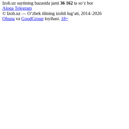
Izoh.uz saytining bazasida jami
36 162
ta so‘z bor
Aloqa
Telegram
© Izoh.uz — O‘zbek tilining izohli lug‘ati, 2014–2026
Obuna
va
GoodGroup
loyihasi.
18+