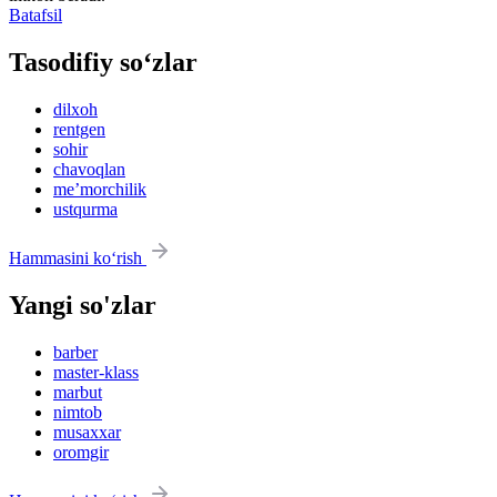
Batafsil
Tasodifiy so‘zlar
dilxoh
rentgen
sohir
chavoqlan
meʼmorchilik
ustqurma
Hammasini ko‘rish
Yangi so'zlar
barber
master-klass
marbut
nimtob
musaxxar
oromgir