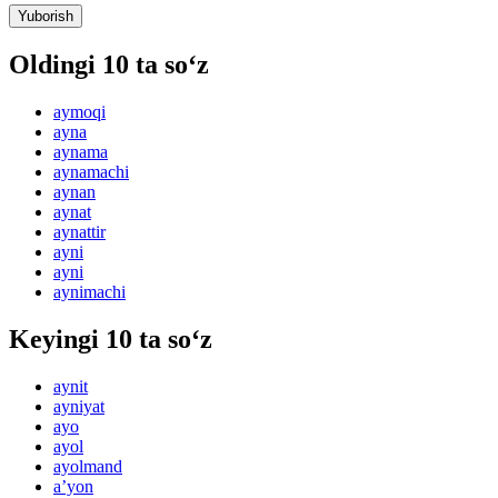
Yuborish
Oldingi 10 ta so‘z
aymoqi
ayna
aynama
aynamachi
aynan
aynat
aynattir
ayni
ayni
aynimachi
Keyingi 10 ta so‘z
aynit
ayniyat
ayo
ayol
ayolmand
aʼyon