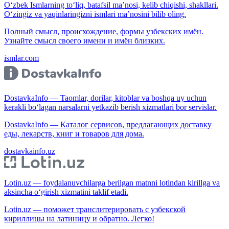
O‘zbek Ismlarning to‘liq, batafsil ma’nosi, kelib chiqishi, shakllari.
O‘zingiz va yaqinlaringizni ismlari ma’nosini bilib oling.
Полный смысл, происхождение, формы узбекских имён.
Узнайте смысл своего имени и имён близких.
ismlar.com
DostavkaInfo — Taomlar, dorilar, kitoblar va boshqa uy uchun
kerakli bo‘lagan narsalarni yetkazib berish xizmatlari bor servislar.
DostavkaInfo — Каталог сервисов, предлагающих доставку
еды, лекарств, книг и товаров для дома.
dostavkainfo.uz
Lotin.uz — foydalanuvchilarga berilgan matnni lotindan kirillga va
aksincha o‘girish xizmatini taklif etadi.
Lotin.uz — поможет транслитерировать с узбекской
кириллицы на латиницу и обратно. Легко!