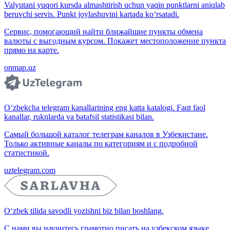
Valyutani yuqori kursda almashtirish uchun yaqin punktlarni aniqlab
beruvchi servis. Punkt joylashuvini kartada ko‘rsatadi.
Сервис, помогающий найти ближайшие пункты обмена
валюты с выгодным курсом. Покажет местоположение пункта
прямо на карте.
onmap.uz
O‘zbekcha telegram kanallarining eng katta katalogi. Faqt faol
kanallar, ruknlarda va batafsil statistikasi bilan.
Самый большой каталог телеграм каналов в Узбекистане.
Только активные каналы по категориям и с подробной
статистикой.
uztelegram.com
O‘zbek tilida savodli yozishni biz bilan boshlang.
С нами вы научитесь грамотно писать на узбекском языке.