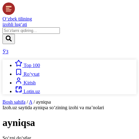
O‘zbek tilining
izohli lug‘ati
ЎЗ
Top 100
Ro‘yxat
Kirish
Lotin.uz
Bosh sahifa
/
A
/
ayniqsa
Izoh.uz
saytida
ayniqsa
so‘zining izohi va ma’nolari
ayniqsa
So‘zni do‘stlar