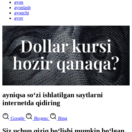
ayon
ayonlash
ayoqchi
ayov
ayniqsa so‘zi ishlatilgan saytlarni
internetda qidiring
Google
Яндекс
Bing
Siz uchun qiziq bo‘lishi mumkin bo‘lgan