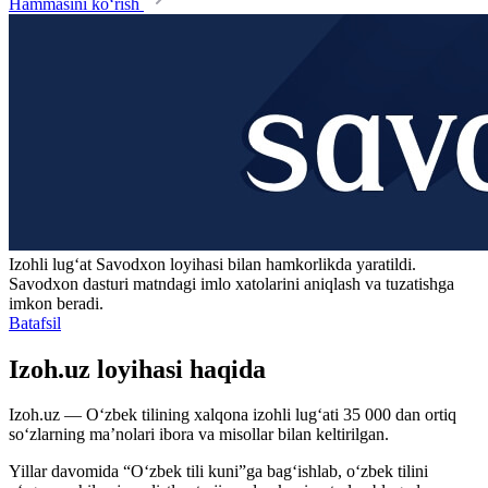
Hammasini ko‘rish
Izohli lugʻat
Savodxon
loyihasi bilan hamkorlikda yaratildi.
Savodxon dasturi matndagi imlo xatolarini aniqlash va tuzatishga
imkon beradi.
Batafsil
Izoh.uz loyihasi haqida
Izoh.uz — O‘zbek tilining xalqona izohli lug‘ati 35 000 dan ortiq
so‘zlarning ma’nolari ibora va misollar bilan keltirilgan.
Yillar davomida “O‘zbek tili kuni”ga bag‘ishlab, o‘zbek tilini