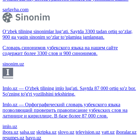
sarlavha.com
O‘zbek tilining sinonimlar lug‘ati. Saytda 3300 tadan ortiq so‘zlar,
900 ga yaqin sinonim so‘zlar to‘plamiga jamlangan.
Словарь синонимов узбекского языка на нашем сайте
содержит более 3300 слов и 900 синонимов.
sinonim.uz
Imlo.uz — O'zbek tilining imlo lug'ati. Saytda 87 000 ortiq so'z bor.
So'zning to'g'ri yozilishini tekshiring.
Imlo.uz — Орфографический словарь узбекского языка
позволяющий проверить правописание узбекских слов на
латинице и кириллице. В базе более 87 000 слов.
imlo.uz
ibora.uz
salsa.uz
skripka.uz
slovo.uz
television.uz
vatt.uz
iboralar.uz
resumes.uz
havo.uz