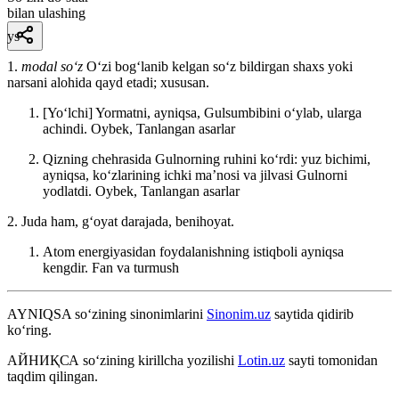
bilan ulashing
ys
1.
modal so‘z
Oʻzi bogʻlanib kelgan soʻz bildirgan shaxs yoki
narsani alohida qayd etadi; xususan.
[Yoʻlchi] Yormatni, ayniqsa, Gulsumbibini oʻylab, ularga
achindi.
Oybek, Tanlangan asarlar
Qizning chehrasida Gulnorning ruhini koʻrdi: yuz bichimi,
ayniqsa, koʻzlarining ichki maʼnosi va jilvasi Gulnorni
yodlatdi.
Oybek, Tanlangan asarlar
2. Juda ham, gʻoyat darajada, benihoyat.
Atom energiyasidan foydalanishning istiqboli ayniqsa
kengdir.
Fan va turmush
AYNIQSA
so‘zining sinonimlarini
Sinonim.uz
saytida qidirib
ko‘ring.
АЙНИҚСА
so‘zining kirillcha yozilishi
Lotin.uz
sayti tomonidan
taqdim qilingan.