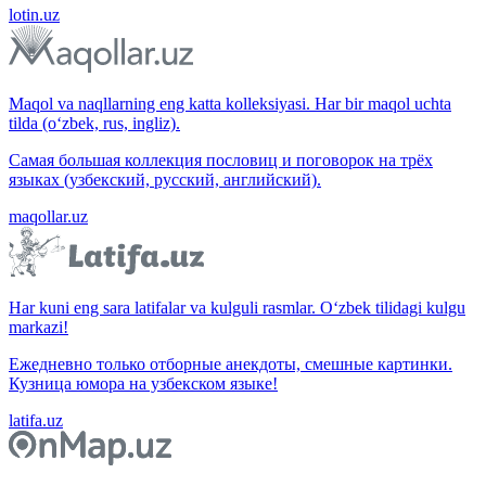
lotin.uz
Maqol va naqllarning eng katta kolleksiyasi. Har bir maqol uchta
tilda (o‘zbek, rus, ingliz).
Самая большая коллекция пословиц и поговорок на трёх
языках (узбекский, русский, английский).
maqollar.uz
Har kuni eng sara latifalar va kulguli rasmlar. O‘zbek tilidagi kulgu
markazi!
Ежедневно только отборные анекдоты, смешные картинки.
Кузница юмора на узбекском языке!
latifa.uz