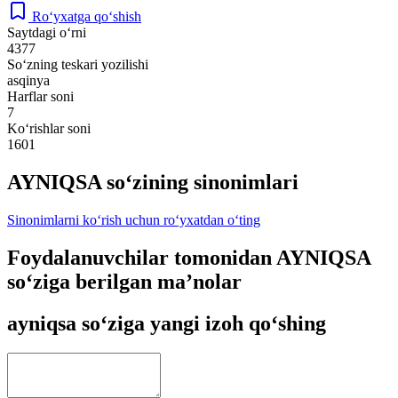
Ro‘yxatga qo‘shish
Saytdagi o‘rni
4377
So‘zning teskari yozilishi
asqinya
Harflar soni
7
Ko‘rishlar soni
1601
AYNIQSA so‘zining sinonimlari
Sinonimlarni ko‘rish uchun ro‘yxatdan o‘ting
Foydalanuvchilar tomonidan AYNIQSA
so‘ziga berilgan ma’nolar
ayniqsa so‘ziga yangi izoh qo‘shing