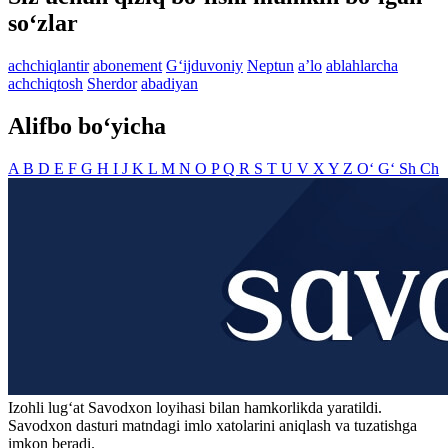
so‘zlar
achchiqlantir
abonement
G‘ijduvoniy
Neptun
aʼlo
ablahlarcha
achchiqtosh
Sherdor
abadiyan
Alifbo bo‘yicha
A
B
D
E
F
G
H
I
J
K
L
M
N
O
P
Q
R
S
T
U
V
X
Y
Z
O‘
G‘
Sh
Ch
Izohli lugʻat
Savodxon
loyihasi bilan hamkorlikda yaratildi.
Savodxon dasturi matndagi imlo xatolarini aniqlash va tuzatishga
imkon beradi.