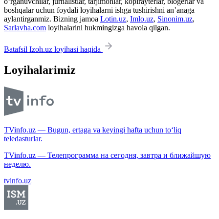
o‘rganuvchilar, jurnalistlar, tarjimonlar, kopirayterlar, blogerlar va
boshqalar uchun foydali loyihalarni ishga tushirishni an’anaga
aylantirganmiz. Bizning jamoa
Lotin.uz
,
Imlo.uz
,
Sinonim.uz
,
Sarlavha.com
loyihalarini hukmingizga havola qilgan.
Batafsil Izoh.uz loyihasi haqida
Loyihalarimiz
TVinfo.uz — Bugun, ertaga va keyingi hafta uchun to‘liq
teledasturlar.
TVinfo.uz — Телепрограмма на сегодня, завтра и ближайшую
неделю.
tvinfo.uz