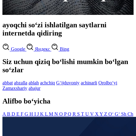
ayoqchi so‘zi ishlatilgan saytlarni
internetda qidiring
Google
Яндекс
Bing
Siz uchun qiziq bo‘lishi mumkin bo‘lgan
so‘zlar
abbat
abzalla
ablah
achchiq
G‘ijduvoniy
achinarli
Orolbo‘yi
Zamaxshariy
abajur
Alifbo bo‘yicha
A
B
D
E
F
G
H
I
J
K
L
M
N
O
P
Q
R
S
T
U
V
X
Y
Z
O‘
G‘
Sh
Ch