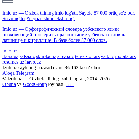
Imlo.uz — O'zbek tilining imlo lug'ati. Saytda 87 000 ortiq so'z bor.
So'zning to'g'ri yozilishini tekshiring.
Imlo.uz — Орфографический словарь узбекского языка
позволяющий проверить правописание узбекских слов на
латинице и кириллице. В базе более 87 000 слов.
imlo.uz
ibora.uz
salsa.uz
skripka.uz
slovo.uz
television.uz
vatt.uz
iboralar.uz
resumes.uz
havo.uz
Izoh.uz saytining bazasida jami
36 162
ta so‘z bor
Aloqa
Telegram
© Izoh.uz — O‘zbek tilining izohli lug‘ati, 2014–2026
Obuna
va
GoodGroup
loyihasi.
18+