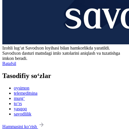
Izohli lugʻat
Savodxon
loyihasi bilan hamkorlikda yaratildi.
Savodxon dasturi matndagi imlo xatolarini aniqlash va tuzatishga
imkon beradi.
Batafsil
Tasodifiy so‘zlar
oysimon
telemeditsina
murg‘
to‘rs
yasqoq
savodlilik
Hammasini ko‘rish