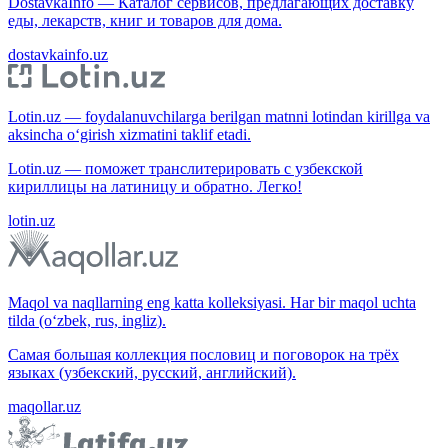
DostavkaInfo — Каталог сервисов, предлагающих доставку
еды, лекарств, книг и товаров для дома.
dostavkainfo.uz
Lotin.uz — foydalanuvchilarga berilgan matnni lotindan kirillga va
aksincha o‘girish xizmatini taklif etadi.
Lotin.uz — поможет транслитерировать с узбекской
кириллицы на латиницу и обратно. Легко!
lotin.uz
Maqol va naqllarning eng katta kolleksiyasi. Har bir maqol uchta
tilda (o‘zbek, rus, ingliz).
Самая большая коллекция пословиц и поговорок на трёх
языках (узбекский, русский, английский).
maqollar.uz