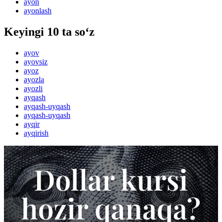
ayon
ayonlash
Keyingi 10 ta so‘z
ayov
ayovsiz
ayoz
ayozla
ayozli
ayqash
ayqash-uyqash
ayqash-uyqash
ayqir
ayqirish