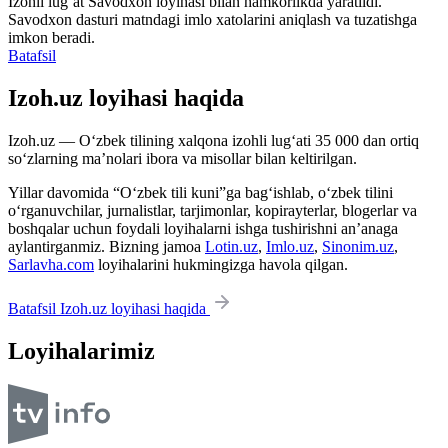
Izohli lugʻat
Savodxon
loyihasi bilan hamkorlikda yaratildi.
Savodxon dasturi matndagi imlo xatolarini aniqlash va tuzatishga
imkon beradi.
Batafsil
Izoh.uz loyihasi haqida
Izoh.uz — O‘zbek tilining xalqona izohli lug‘ati 35 000 dan ortiq
so‘zlarning ma’nolari ibora va misollar bilan keltirilgan.
Yillar davomida “O‘zbek tili kuni”ga bag‘ishlab, o‘zbek tilini
o‘rganuvchilar, jurnalistlar, tarjimonlar, kopirayterlar, blogerlar va
boshqalar uchun foydali loyihalarni ishga tushirishni an’anaga
aylantirganmiz. Bizning jamoa
Lotin.uz
,
Imlo.uz
,
Sinonim.uz
,
Sarlavha.com
loyihalarini hukmingizga havola qilgan.
Batafsil Izoh.uz loyihasi haqida
Loyihalarimiz