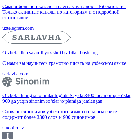
Самый большой каталог телеграм каналов в Узбекистане.
Только активные каналы по категориям и с подробной
статистикой.
uztelegram.com
O‘zbek tilida savodli yozishni biz bilan boshlang.
С нами вы научитесь грамотно писать на узбекском языке.
sarlavha.com
O‘zbek tilining sinonimlar lug‘ati. Saytda 3300 tadan ortiq so‘zlar,
900 ga yaqin sinonim so‘zlar to‘plamiga jamlangan.
Словарь синонимов узбекского языка на нашем сайте
содержит более 3300 слов и 900 синонимов.
sinonim.uz