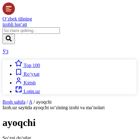
O‘zbek tilining
izohli lug‘ati
ЎЗ
Top 100
Ro‘yxat
Kirish
Lotin.uz
Bosh sahifa
/
A
/
ayoqchi
Izoh.uz
saytida
ayoqchi
so‘zining izohi va ma’nolari
ayoqchi
So‘zni do‘stlar