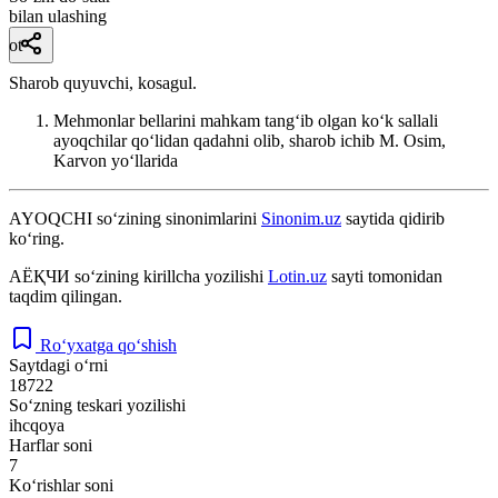
bilan ulashing
ot
Sharob quyuvchi, kosagul.
Mehmonlar bellarini mahkam tangʻib olgan koʻk sallali
ayoqchilar qoʻlidan qadahni olib, sharob ichib
M. Osim,
Karvon yoʻllarida
AYOQCHI
so‘zining sinonimlarini
Sinonim.uz
saytida qidirib
ko‘ring.
АЁҚЧИ
so‘zining kirillcha yozilishi
Lotin.uz
sayti tomonidan
taqdim qilingan.
Ro‘yxatga qo‘shish
Saytdagi o‘rni
18722
So‘zning teskari yozilishi
ihcqoya
Harflar soni
7
Ko‘rishlar soni