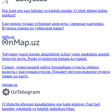
Har kuni eng sara latifalar va kulguli rasmlar. O‘zbek tilidagi kulgu
markazi!
Ежедневно только отборные анекдоты, смешные картинки.
Кузница юмора на узбекском языке!
latifa.uz
Valyutani yuqori kursda almashtirish uchun yaqin punktlarni aniqlab
beruvchi servis. Punkt joylashuvini kartada ko‘rsatadi.
Сервис, помогающий найти ближайшие пункты обмена
валюты с выгодным курсом. Покажет местоположение пункта
прямо на карте.
onmap.uz
O‘zbekcha telegram kanallarining eng katta katalogi. Faqt faol
kanallar, ruknlarda va batafsil statistikasi bilan.