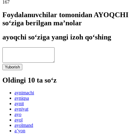
167
Foydalanuvchilar tomonidan AYOQCHI
so‘ziga berilgan ma’nolar
ayoqchi so‘ziga yangi izoh qo‘shing
Yuborish
Oldingi 10 ta so‘z
aynimachi
ayniqsa
aynit
ayniyat
ayo
ayol
ayolmand
aʼyon