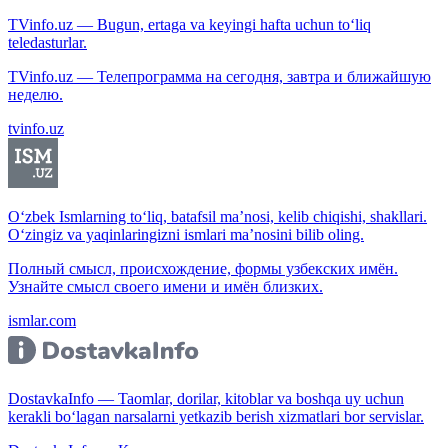
TVinfo.uz — Bugun, ertaga va keyingi hafta uchun to‘liq
teledasturlar.
TVinfo.uz — Телепрограмма на сегодня, завтра и ближайшую
неделю.
tvinfo.uz
O‘zbek Ismlarning to‘liq, batafsil ma’nosi, kelib chiqishi, shakllari.
O‘zingiz va yaqinlaringizni ismlari ma’nosini bilib oling.
Полный смысл, происхождение, формы узбекских имён.
Узнайте смысл своего имени и имён близких.
ismlar.com
DostavkaInfo — Taomlar, dorilar, kitoblar va boshqa uy uchun
kerakli bo‘lagan narsalarni yetkazib berish xizmatlari bor servislar.