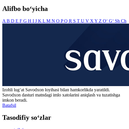
Alifbo bo‘yicha
A
B
D
E
F
G
H
I
J
K
L
M
N
O
P
Q
R
S
T
U
V
X
Y
Z
O‘
G‘
Sh
Ch
Izohli lugʻat
Savodxon
loyihasi bilan hamkorlikda yaratildi.
Savodxon dasturi matndagi imlo xatolarini aniqlash va tuzatishga
imkon beradi.
Batafsil
Tasodifiy so‘zlar