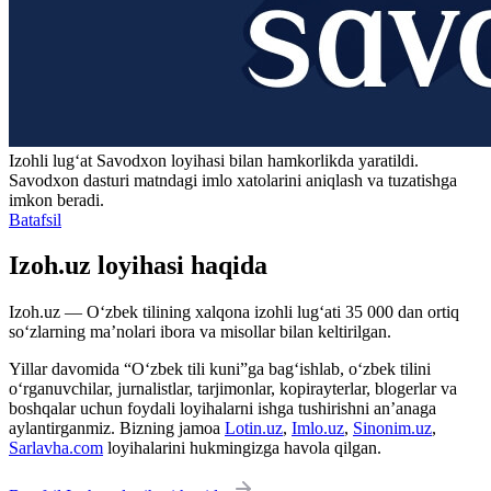
Izohli lugʻat
Savodxon
loyihasi bilan hamkorlikda yaratildi.
Savodxon dasturi matndagi imlo xatolarini aniqlash va tuzatishga
imkon beradi.
Batafsil
Izoh.uz loyihasi haqida
Izoh.uz — O‘zbek tilining xalqona izohli lug‘ati 35 000 dan ortiq
so‘zlarning ma’nolari ibora va misollar bilan keltirilgan.
Yillar davomida “O‘zbek tili kuni”ga bag‘ishlab, o‘zbek tilini
o‘rganuvchilar, jurnalistlar, tarjimonlar, kopirayterlar, blogerlar va
boshqalar uchun foydali loyihalarni ishga tushirishni an’anaga
aylantirganmiz. Bizning jamoa
Lotin.uz
,
Imlo.uz
,
Sinonim.uz
,
Sarlavha.com
loyihalarini hukmingizga havola qilgan.