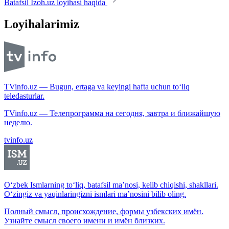
Batafsil Izoh.uz loyihasi haqida
Loyihalarimiz
TVinfo.uz — Bugun, ertaga va keyingi hafta uchun to‘liq
teledasturlar.
TVinfo.uz — Телепрограмма на сегодня, завтра и ближайшую
неделю.
tvinfo.uz
O‘zbek Ismlarning to‘liq, batafsil ma’nosi, kelib chiqishi, shakllari.
O‘zingiz va yaqinlaringizni ismlari ma’nosini bilib oling.
Полный смысл, происхождение, формы узбекских имён.
Узнайте смысл своего имени и имён близких.