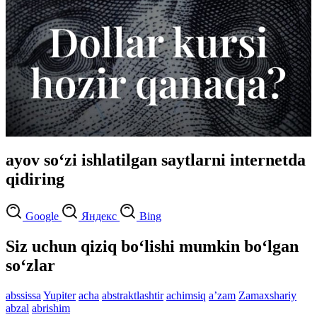
ayov so‘zi ishlatilgan saytlarni internetda
qidiring
Google
Яндекс
Bing
Siz uchun qiziq bo‘lishi mumkin bo‘lgan
so‘zlar
abssissa
Yupiter
acha
abstraktlashtir
achimsiq
aʼzam
Zamaxshariy
abzal
abrishim