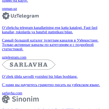
прямо на карте.
onmap.uz
O‘zbekcha telegram kanallarining eng katta katalogi. Faqt faol
kanallar, ruknlarda va batafsil statistikasi bilan.
Самый большой каталог телеграм каналов в Узбекистане.
Только активные каналы по категориям и с подробной
статистикой.
uztelegram.com
O‘zbek tilida savodli yozishni biz bilan boshlang.
С нами вы научитесь грамотно писать на узбекском языке.
sarlavha.com