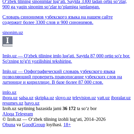
O‘zbek tilining sinonimlar lug‘ati. Saytda 3300 tadan ortiq so‘zlar,
900 ga yaqin sinonim so‘zlar to‘plamiga jamlangan.
Словарь синонимов узбекского языка на нашем сайте
содержит более 3300 слов и 900 синонимов.
sinonim.uz
Imlo.uz — O'zbek tilining imlo lug'ati. Saytda 87 000 ortiq so'z bor.
So'zning to'g'ri yozilishini tekshiring.
Imlo.uz — Орфографический словарь узбекского языка
позволяющий проверить правописание узбекских слов на
латинице и кириллице. В базе более 87 000 слов.
imlo.uz
ibora.uz
salsa.uz
skripka.uz
slovo.uz
television.uz
vatt.uz
iboralar.uz
resumes.uz
havo.uz
Izoh.uz saytining bazasida jami
36 172
ta so‘z bor
Aloqa
Telegram
© Izoh.uz — O‘zbek tilining izohli lug‘ati, 2014–2026
Obuna
va
GoodGroup
loyihasi.
18+