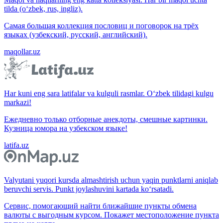
tilda (o‘zbek, rus, ingliz).
Самая большая коллекция пословиц и поговорок на трёх
языках (узбекский, русский, английский).
maqollar.uz
Har kuni eng sara latifalar va kulguli rasmlar. O‘zbek tilidagi kulgu
markazi!
Ежедневно только отборные анекдоты, смешные картинки.
Кузница юмора на узбекском языке!
latifa.uz
Valyutani yuqori kursda almashtirish uchun yaqin punktlarni aniqlab
beruvchi servis. Punkt joylashuvini kartada ko‘rsatadi.
Сервис, помогающий найти ближайшие пункты обмена
валюты с выгодным курсом. Покажет местоположение пункта