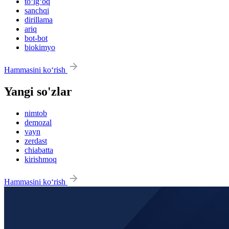
to‘lg‘oq
sanchqi
dirillama
ariq
bot-bot
biokimyo
Hammasini ko‘rish
Yangi so'zlar
nimtob
demozal
vayn
zerdast
chiabatta
kirishmoq
Hammasini ko‘rish