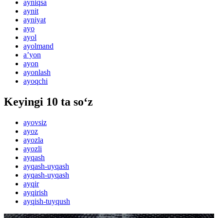
ayniqsa
aynit
ayniyat
ayo
ayol
ayolmand
aʼyon
ayon
ayonlash
ayoqchi
Keyingi 10 ta so‘z
ayovsiz
ayoz
ayozla
ayozli
ayqash
ayqash-uyqash
ayqash-uyqash
ayqir
ayqirish
ayqish-tuyqush