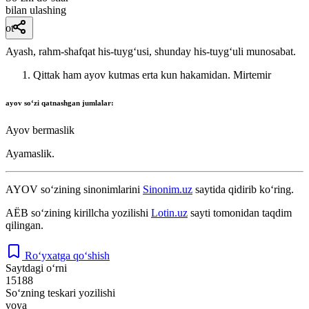
bilan ulashing
ot
Ayash, rahm-shafqat his-tuygʻusi, shunday his-tuygʻuli munosabat.
Qittak ham ayov kutmas erta kun hakamidan.
Mirtemir
ayov
soʻzi qatnashgan jumlalar:
Ayov bermaslik
Ayamaslik.
AYOV
so‘zining sinonimlarini
Sinonim.uz
saytida qidirib ko‘ring.
АЁВ
so‘zining kirillcha yozilishi
Lotin.uz
sayti tomonidan taqdim
qilingan.
Ro‘yxatga qo‘shish
Saytdagi o‘rni
15188
So‘zning teskari yozilishi
voya