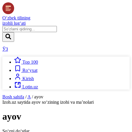
O‘zbek tilining
izohli lug‘ati
ЎЗ
Top 100
Ro‘yxat
Kirish
Lotin.uz
Bosh sahifa
/
A
/
ayov
Izoh.uz
saytida
ayov
so‘zining izohi va ma’nolari
ayov
So‘zni do‘stlar