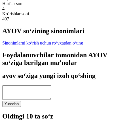
Harflar soni
4
Ko‘rishlar soni
407
AYOV so‘zining sinonimlari
Sinonimlarni ko‘rish uchun ro‘yxatdan o‘ting
Foydalanuvchilar tomonidan AYOV
so‘ziga berilgan ma’nolar
ayov so‘ziga yangi izoh qo‘shing
Yuborish
Oldingi 10 ta so‘z