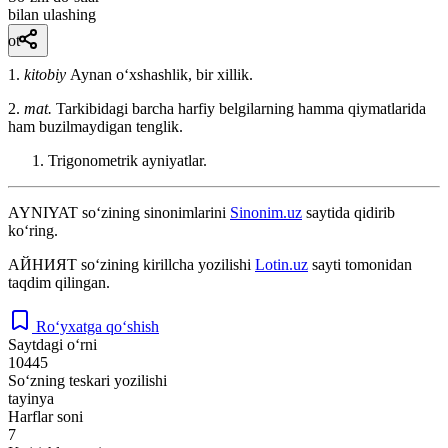
bilan ulashing
ot
1.
kitobiy
Aynan oʻxshashlik, bir xillik.
2.
mat.
Tarkibidagi barcha harfiy belgilarning hamma qiymatlarida
ham buzilmaydigan tenglik.
Trigonometrik ayniyatlar.
AYNIYAT
so‘zining sinonimlarini
Sinonim.uz
saytida qidirib
ko‘ring.
АЙНИЯТ
so‘zining kirillcha yozilishi
Lotin.uz
sayti tomonidan
taqdim qilingan.
Ro‘yxatga qo‘shish
Saytdagi o‘rni
10445
So‘zning teskari yozilishi
tayinya
Harflar soni
7