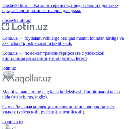
DostavkaInfo — Каталог сервисов, предлагающих доставку
еды, лекарств, книг и товаров для дома.
dostavkainfo.uz
Lotin.uz — foydalanuvchilarga berilgan matnni lotindan kirillga va
aksincha o‘girish xizmatini taklif etadi.
Lotin.uz — поможет транслитерировать с узбекской
кириллицы на латиницу и обратно. Легко!
lotin.uz
Maqol va naqllarning eng katta kolleksiyasi. Har bir maqol uchta
tilda (o‘zbek, rus, ingliz).
Самая большая коллекция пословиц и поговорок на трёх
языках (узбекский, русский, английский).
maqollar.uz