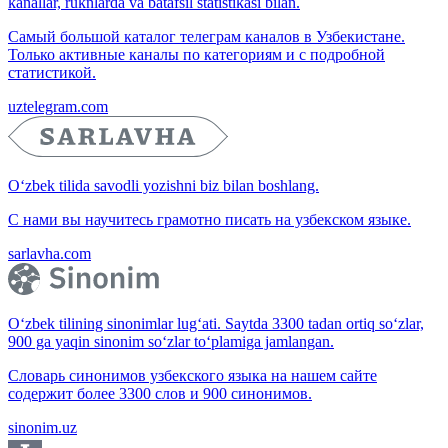
kanallar, ruknlarda va batafsil statistikasi bilan.
Самый большой каталог телеграм каналов в Узбекистане.
Только активные каналы по категориям и с подробной
статистикой.
uztelegram.com
O‘zbek tilida savodli yozishni biz bilan boshlang.
С нами вы научитесь грамотно писать на узбекском языке.
sarlavha.com
O‘zbek tilining sinonimlar lug‘ati. Saytda 3300 tadan ortiq so‘zlar,
900 ga yaqin sinonim so‘zlar to‘plamiga jamlangan.
Словарь синонимов узбекского языка на нашем сайте
содержит более 3300 слов и 900 синонимов.
sinonim.uz