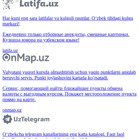
Har kuni eng sara latifalar va kulguli rasmlar. O‘zbek tilidagi kulgu
markazi!
Ежедневно только отборные анекдоты, смешные картинки.
Кузница юмора на узбекском языке!
latifa.uz
Valyutani yuqori kursda almashtirish uchun yaqin punktlarni aniqlab
beruvchi servis. Punkt joylashuvini kartada ko‘rsatadi.
Сервис, помогающий найти ближайшие пункты обмена
валюты с выгодным курсом. Покажет местоположение пункта
прямо на карте.
onmap.uz
O‘zbekcha telegram kanallarining eng katta katalogi. Faqt faol