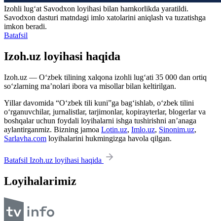
Izohli lugʻat
Savodxon
loyihasi bilan hamkorlikda yaratildi.
Savodxon dasturi matndagi imlo xatolarini aniqlash va tuzatishga
imkon beradi.
Batafsil
Izoh.uz loyihasi haqida
Izoh.uz — O‘zbek tilining xalqona izohli lug‘ati 35 000 dan ortiq
so‘zlarning ma’nolari ibora va misollar bilan keltirilgan.
Yillar davomida “O‘zbek tili kuni”ga bag‘ishlab, o‘zbek tilini
o‘rganuvchilar, jurnalistlar, tarjimonlar, kopirayterlar, blogerlar va
boshqalar uchun foydali loyihalarni ishga tushirishni an’anaga
aylantirganmiz. Bizning jamoa
Lotin.uz
,
Imlo.uz
,
Sinonim.uz
,
Sarlavha.com
loyihalarini hukmingizga havola qilgan.
Batafsil Izoh.uz loyihasi haqida
Loyihalarimiz