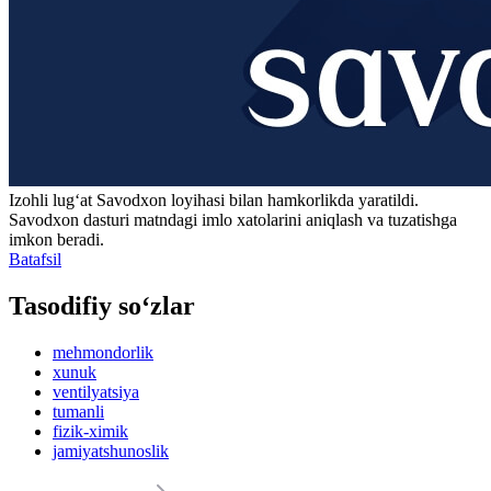
Izohli lugʻat
Savodxon
loyihasi bilan hamkorlikda yaratildi.
Savodxon dasturi matndagi imlo xatolarini aniqlash va tuzatishga
imkon beradi.
Batafsil
Tasodifiy so‘zlar
mehmondorlik
xunuk
ventilyatsiya
tumanli
fizik-ximik
jamiyatshunoslik