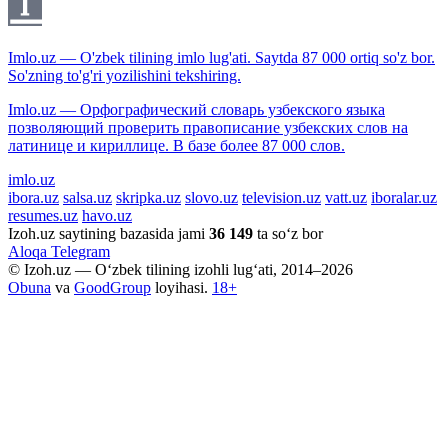
Imlo.uz — O'zbek tilining imlo lug'ati. Saytda 87 000 ortiq so'z bor.
So'zning to'g'ri yozilishini tekshiring.
Imlo.uz — Орфографический словарь узбекского языка
позволяющий проверить правописание узбекских слов на
латинице и кириллице. В базе более 87 000 слов.
imlo.uz
ibora.uz
salsa.uz
skripka.uz
slovo.uz
television.uz
vatt.uz
iboralar.uz
resumes.uz
havo.uz
Izoh.uz saytining bazasida jami
36 149
ta so‘z bor
Aloqa
Telegram
© Izoh.uz — O‘zbek tilining izohli lug‘ati, 2014–2026
Obuna
va
GoodGroup
loyihasi.
18+