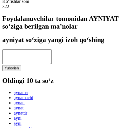
Ko‘rishlar soni
322
Foydalanuvchilar tomonidan AYNIYAT
so‘ziga berilgan ma’nolar
ayniyat so‘ziga yangi izoh qo‘shing
Yuborish
Oldingi 10 ta so‘z
aynama
aynamachi
aynan
aynat
aynattir
ayni
ayni