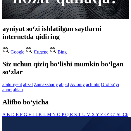
ayniyat so‘zi ishlatilgan saytlarni
internetda qidiring
Google
Яндекс
Bing
Siz uchun qiziq bo‘lishi mumkin bo‘lgan
so‘zlar
abituriyent
abzal
Zamaxshariy
abjad
Avloniy
achintir
Orolbo‘yi
abort
ablah
Alifbo bo‘yicha
A
B
D
E
F
G
H
I
J
K
L
M
N
O
P
Q
R
S
T
U
V
X
Y
Z
O‘
G‘
Sh
Ch