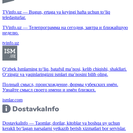
TVinfo.uz — Bugun, ertaga va keyingi hafta uchun to‘liq
teledasturlar.
TVinfo.uz — Телепрограмма на сегодня, завтра и ближайшую
неделю.
tvinfo.uz
O‘zbek Ismlarning to‘liq, batafsil ma’nosi, kelib chiqishi, shakllari.
O‘zingiz va yaqinlaringizni ismlari ma’nosini bilib oling.
Полный смысл, происхождение, формы узбекских имён.
Узнайте смысл своего имени и имён близких.
ismlar.com
DostavkaInfo — Taomlar, dorilar, kitoblar va boshqa uy uchun
kerakli bo‘lagan narsalarni yetkazib berish xizmatlari bor servislar.