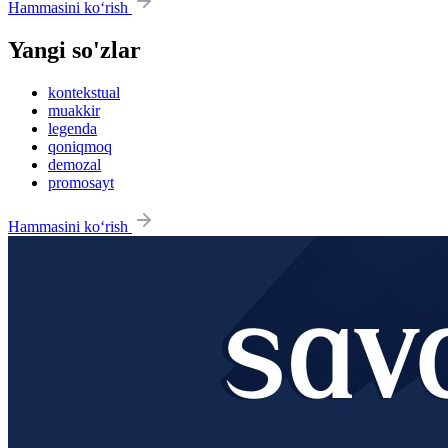
Hammasini ko‘rish
Yangi so'zlar
kontekstual
muakkir
legenda
qoniqmoq
demozal
promosayt
Hammasini ko‘rish