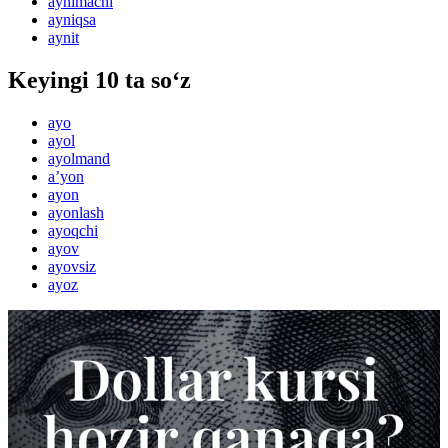
aynimachi
ayniqsa
aynit
Keyingi 10 ta so‘z
ayo
ayol
ayolmand
aʼyon
ayon
ayonlash
ayoqchi
ayov
ayovsiz
ayoz