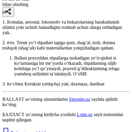
bilan ulashing
ot
1. Kemalar, aerostat, lokomotiv va hokazolarning harakatlanish
sifatini yoki uchish balandligini rostlash uchun ularga ortiladigan
yuk.
2.
trns.
Temir yoʻl shpallari tagiga qum, shagʻal, tosh, domna
toshqoli (shagʻali) kabi materiallardan yotqiziladigan qatlam.
Ballast poyezddan shpallarga tushadigan zoʻri-qishni iz
koʻtarmasiga bir meʼyorda oʻtkazadi, shpallarning siljib
ketishiga yoʻl qoʻymaydi, poyezd gʻildiraklarining relsga
yumshoq urilishini taʼminlaydi.
OʻzME
3.
koʻchma
Keraksiz (ortiqcha) yuk; daxmaza, dardisar.
BALLAST
so‘zining sinonimlarini
Sinonim.uz
saytida qidirib
ko‘ring.
БАЛЛАСТ
so‘zining kirillcha yozilishi
Lotin.uz
sayti tomonidan
taqdim qilingan.