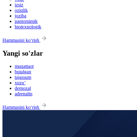
izsiz
oziqlik
joziba
pantomimik
biotexnologik
Hammasini ko‘rish
Yangi so'zlar
muqattaot
butalgan
tajassum
xuzu’
demozal
adrenalin
Hammasini ko‘rish