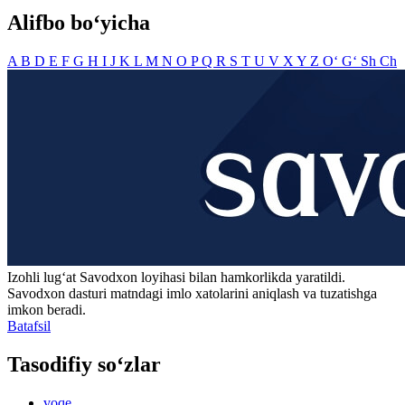
Alifbo bo‘yicha
A
B
D
E
F
G
H
I
J
K
L
M
N
O
P
Q
R
S
T
U
V
X
Y
Z
O‘
G‘
Sh
Ch
Izohli lugʻat
Savodxon
loyihasi bilan hamkorlikda yaratildi.
Savodxon dasturi matndagi imlo xatolarini aniqlash va tuzatishga
imkon beradi.
Batafsil
Tasodifiy so‘zlar
voqe