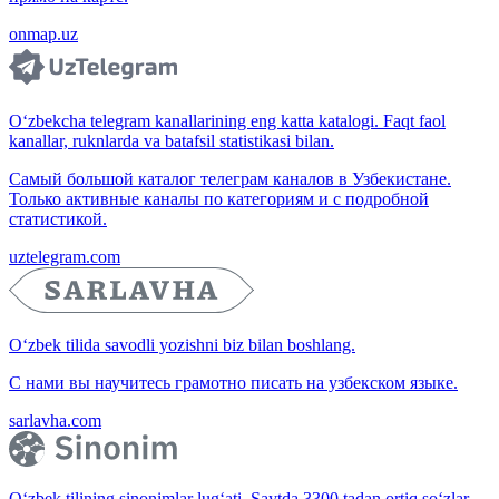
onmap.uz
O‘zbekcha telegram kanallarining eng katta katalogi. Faqt faol
kanallar, ruknlarda va batafsil statistikasi bilan.
Самый большой каталог телеграм каналов в Узбекистане.
Только активные каналы по категориям и с подробной
статистикой.
uztelegram.com
O‘zbek tilida savodli yozishni biz bilan boshlang.
С нами вы научитесь грамотно писать на узбекском языке.
sarlavha.com
O‘zbek tilining sinonimlar lug‘ati. Saytda 3300 tadan ortiq so‘zlar,