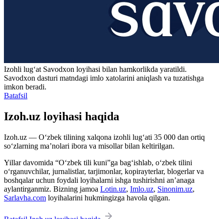
Izohli lugʻat
Savodxon
loyihasi bilan hamkorlikda yaratildi.
Savodxon dasturi matndagi imlo xatolarini aniqlash va tuzatishga
imkon beradi.
Batafsil
Izoh.uz loyihasi haqida
Izoh.uz — O‘zbek tilining xalqona izohli lug‘ati 35 000 dan ortiq
so‘zlarning ma’nolari ibora va misollar bilan keltirilgan.
Yillar davomida “O‘zbek tili kuni”ga bag‘ishlab, o‘zbek tilini
o‘rganuvchilar, jurnalistlar, tarjimonlar, kopirayterlar, blogerlar va
boshqalar uchun foydali loyihalarni ishga tushirishni an’anaga
aylantirganmiz. Bizning jamoa
Lotin.uz
,
Imlo.uz
,
Sinonim.uz
,
Sarlavha.com
loyihalarini hukmingizga havola qilgan.