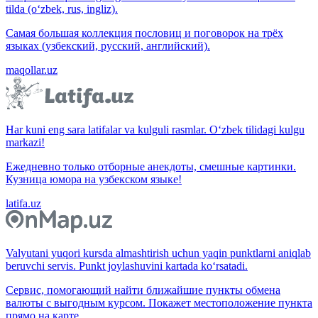
tilda (o‘zbek, rus, ingliz).
Самая большая коллекция пословиц и поговорок на трёх
языках (узбекский, русский, английский).
maqollar.uz
Har kuni eng sara latifalar va kulguli rasmlar. O‘zbek tilidagi kulgu
markazi!
Ежедневно только отборные анекдоты, смешные картинки.
Кузница юмора на узбекском языке!
latifa.uz
Valyutani yuqori kursda almashtirish uchun yaqin punktlarni aniqlab
beruvchi servis. Punkt joylashuvini kartada ko‘rsatadi.
Сервис, помогающий найти ближайшие пункты обмена
валюты с выгодным курсом. Покажет местоположение пункта
прямо на карте.