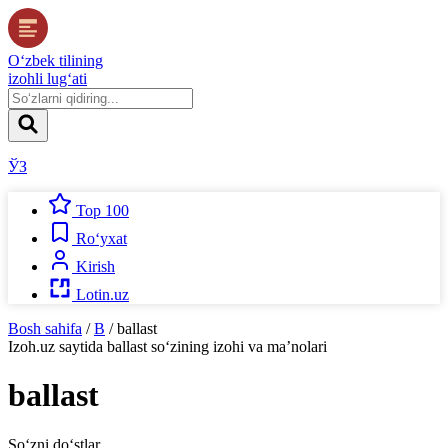
O‘zbek tilining
izohli lug‘ati
ЎЗ
Top 100
Ro‘yxat
Kirish
Lotin.uz
Bosh sahifa
/
B
/
ballast
Izoh.uz
saytida
ballast
so‘zining izohi va ma’nolari
ballast
So‘zni do‘stlar