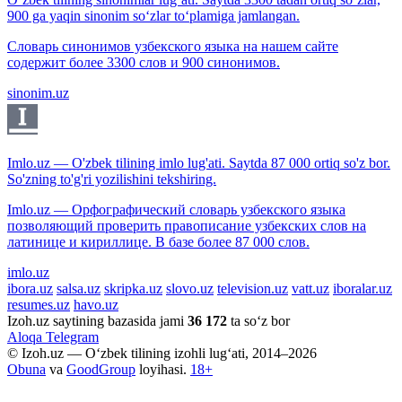
900 ga yaqin sinonim so‘zlar to‘plamiga jamlangan.
Словарь синонимов узбекского языка на нашем сайте
содержит более 3300 слов и 900 синонимов.
sinonim.uz
Imlo.uz — O'zbek tilining imlo lug'ati. Saytda 87 000 ortiq so'z bor.
So'zning to'g'ri yozilishini tekshiring.
Imlo.uz — Орфографический словарь узбекского языка
позволяющий проверить правописание узбекских слов на
латинице и кириллице. В базе более 87 000 слов.
imlo.uz
ibora.uz
salsa.uz
skripka.uz
slovo.uz
television.uz
vatt.uz
iboralar.uz
resumes.uz
havo.uz
Izoh.uz saytining bazasida jami
36 172
ta so‘z bor
Aloqa
Telegram
© Izoh.uz — O‘zbek tilining izohli lug‘ati, 2014–2026
Obuna
va
GoodGroup
loyihasi.
18+