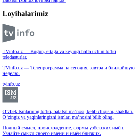
Batafsil Izoh.uz loyihasi haqida
Loyihalarimiz
TVinfo.uz — Bugun, ertaga va keyingi hafta uchun to‘liq
teledasturlar.
TVinfo.uz — Телепрограмма на сегодня, завтра и ближайшую
неделю.
tvinfo.uz
O‘zbek Ismlarning to‘liq, batafsil ma’nosi, kelib chiqishi, shakllari.
O‘zingiz va yaqinlaringizni ismlari ma’nosini bilib oling.
Полный смысл, происхождение, формы узбекских имён.
Узнайте смысл своего имени и имён близких.