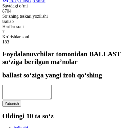
Ro‘yxatga qo‘shish
Saytdagi o‘rni
8704
So‘zning teskari yozilishi
tsallab
Harflar soni
7
Ko‘rishlar soni
183
Foydalanuvchilar tomonidan BALLAST
so‘ziga berilgan ma’nolar
ballast so‘ziga yangi izoh qo‘shing
Yuborish
Oldingi 10 ta so‘z
baliqchi