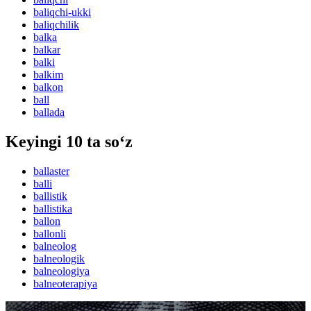
baliqchi-ukki
baliqchilik
balka
balkar
balki
balkim
balkon
ball
ballada
Keyingi 10 ta so‘z
ballaster
balli
ballistik
ballistika
ballon
ballonli
balneolog
balneologik
balneologiya
balneoterapiya