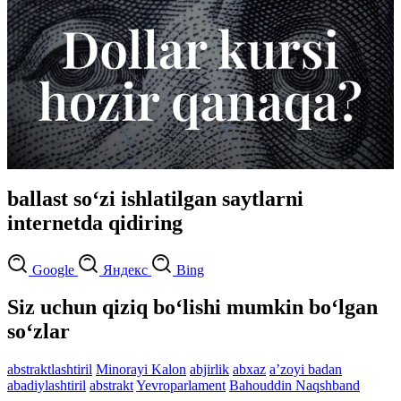
ballast so‘zi ishlatilgan saytlarni
internetda qidiring
Google
Яндекс
Bing
Siz uchun qiziq bo‘lishi mumkin bo‘lgan
so‘zlar
abstraktlashtiril
Minorayi Kalon
abjirlik
abxaz
aʼzoyi badan
abadiylashtiril
abstrakt
Yevroparlament
Bahouddin Naqshband