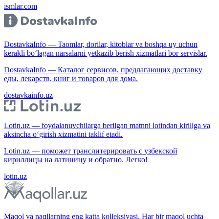
ismlar.com
DostavkaInfo — Taomlar, dorilar, kitoblar va boshqa uy uchun
kerakli bo‘lagan narsalarni yetkazib berish xizmatlari bor servislar.
DostavkaInfo — Каталог сервисов, предлагающих доставку
еды, лекарств, книг и товаров для дома.
dostavkainfo.uz
Lotin.uz — foydalanuvchilarga berilgan matnni lotindan kirillga va
aksincha o‘girish xizmatini taklif etadi.
Lotin.uz — поможет транслитерировать с узбекской
кириллицы на латиницу и обратно. Легко!
lotin.uz
Maqol va naqllarning eng katta kolleksiyasi. Har bir maqol uchta