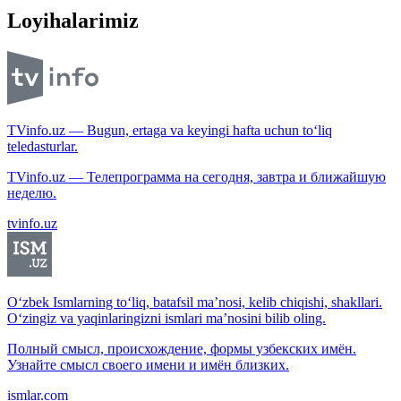
Loyihalarimiz
TVinfo.uz — Bugun, ertaga va keyingi hafta uchun to‘liq
teledasturlar.
TVinfo.uz — Телепрограмма на сегодня, завтра и ближайшую
неделю.
tvinfo.uz
O‘zbek Ismlarning to‘liq, batafsil ma’nosi, kelib chiqishi, shakllari.
O‘zingiz va yaqinlaringizni ismlari ma’nosini bilib oling.
Полный смысл, происхождение, формы узбекских имён.
Узнайте смысл своего имени и имён близких.
ismlar.com