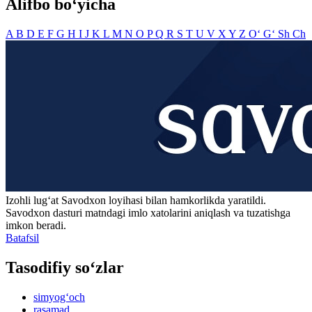
Alifbo bo‘yicha
A
B
D
E
F
G
H
I
J
K
L
M
N
O
P
Q
R
S
T
U
V
X
Y
Z
O‘
G‘
Sh
Ch
Izohli lugʻat
Savodxon
loyihasi bilan hamkorlikda yaratildi.
Savodxon dasturi matndagi imlo xatolarini aniqlash va tuzatishga
imkon beradi.
Batafsil
Tasodifiy so‘zlar
simyog‘och
rasamad