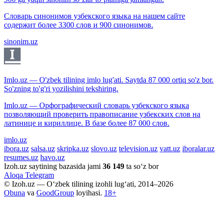
Словарь синонимов узбекского языка на нашем сайте
содержит более 3300 слов и 900 синонимов.
sinonim.uz
Imlo.uz — O'zbek tilining imlo lug'ati. Saytda 87 000 ortiq so'z bor.
So'zning to'g'ri yozilishini tekshiring.
Imlo.uz — Орфографический словарь узбекского языка
позволяющий проверить правописание узбекских слов на
латинице и кириллице. В базе более 87 000 слов.
imlo.uz
ibora.uz
salsa.uz
skripka.uz
slovo.uz
television.uz
vatt.uz
iboralar.uz
resumes.uz
havo.uz
Izoh.uz saytining bazasida jami
36 149
ta so‘z bor
Aloqa
Telegram
© Izoh.uz — O‘zbek tilining izohli lug‘ati, 2014–2026
Obuna
va
GoodGroup
loyihasi.
18+