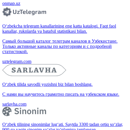
onmap.uz
O‘zbekcha telegram kanallarining eng katta katalogi. Faqt faol
kanallar, ruknlarda va batafsil statistikasi bilan.
Самый большой каталог телеграм каналов в Узбекистане.
Только активные каналы по категориям и с подробной
статистикой.
uztelegram.com
O‘zbek tilida savodli yozishni biz bilan boshlang.
С нами вы научитесь грамотно писать на узбекском языке.
sarlavha.com
O‘zbek tilining sinonimlar lug‘ati. Saytda 3300 tadan ortiq so‘zlar,
900 ga yaqin sinonim so‘zlar to‘plamiga jamlangan.