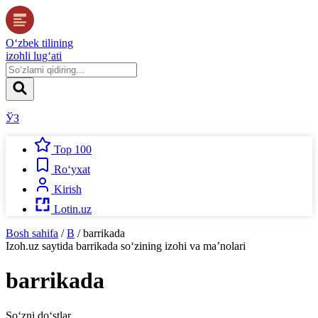
O‘zbek tilining
izohli lug‘ati
ЎЗ
Top 100
Ro‘yxat
Kirish
Lotin.uz
Bosh sahifa
/
B
/
barrikada
Izoh.uz
saytida
barrikada
so‘zining izohi va ma’nolari
barrikada
So‘zni do‘stlar