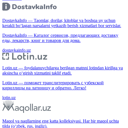
DostavkaInfo — Taomlar, dorilar, kitoblar va boshqa uy uchun
kerakli bo‘lagan narsalarni yetkazib berish xizmatlari bor servislar.
DostavkaInfo — Каталог сервисов, предлагающих доставку
еды, лекарств, книг и товаров для дома.
dostavkainfo.uz
Lotin.uz — foydalanuvchilarga berilgan matnni lotindan kirillga va
aksincha o‘girish xizmatini taklif etadi.
Lotin.uz — поможет транслитерировать с узбекской
кириллицы на латиницу и обратно. Легко!
lotin.uz
Maqol va naqllarning eng katta kolleksiyasi. Har bir maqol uchta
tilda (o‘zbek, rus, ingliz).