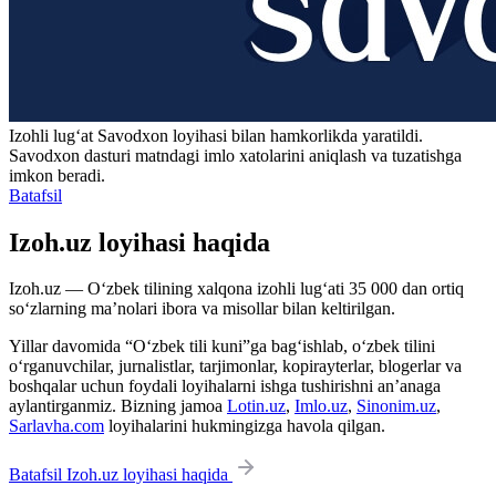
Izohli lugʻat
Savodxon
loyihasi bilan hamkorlikda yaratildi.
Savodxon dasturi matndagi imlo xatolarini aniqlash va tuzatishga
imkon beradi.
Batafsil
Izoh.uz loyihasi haqida
Izoh.uz — O‘zbek tilining xalqona izohli lug‘ati 35 000 dan ortiq
so‘zlarning ma’nolari ibora va misollar bilan keltirilgan.
Yillar davomida “O‘zbek tili kuni”ga bag‘ishlab, o‘zbek tilini
o‘rganuvchilar, jurnalistlar, tarjimonlar, kopirayterlar, blogerlar va
boshqalar uchun foydali loyihalarni ishga tushirishni an’anaga
aylantirganmiz. Bizning jamoa
Lotin.uz
,
Imlo.uz
,
Sinonim.uz
,
Sarlavha.com
loyihalarini hukmingizga havola qilgan.
Batafsil Izoh.uz loyihasi haqida