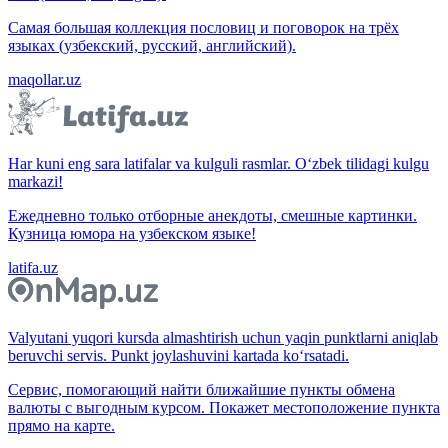
Самая большая коллекция пословиц и поговорок на трёх
языках (узбекский, русский, английский).
maqollar.uz
Har kuni eng sara latifalar va kulguli rasmlar. O‘zbek tilidagi kulgu
markazi!
Ежедневно только отборные анекдоты, смешные картинки.
Кузница юмора на узбекском языке!
latifa.uz
Valyutani yuqori kursda almashtirish uchun yaqin punktlarni aniqlab
beruvchi servis. Punkt joylashuvini kartada ko‘rsatadi.
Сервис, помогающий найти ближайшие пункты обмена
валюты с выгодным курсом. Покажет местоположение пункта
прямо на карте.