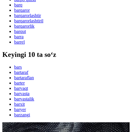
barq
barqaror
barqarorlashtir
barqarorlashtiril
barqarorlik
barqut
barra
barrel
Keyingi 10 ta so‘z
bars
bartaraf
bartaraflan
barter
barvaqt
barvasta
barvastalik
barxit
baryer
barzangi