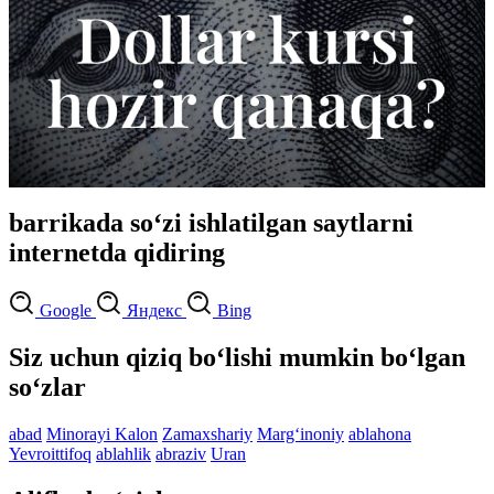
barrikada so‘zi ishlatilgan saytlarni
internetda qidiring
Google
Яндекс
Bing
Siz uchun qiziq bo‘lishi mumkin bo‘lgan
so‘zlar
abad
Minorayi Kalon
Zamaxshariy
Marg‘inoniy
ablahona
Yevroittifoq
ablahlik
abraziv
Uran