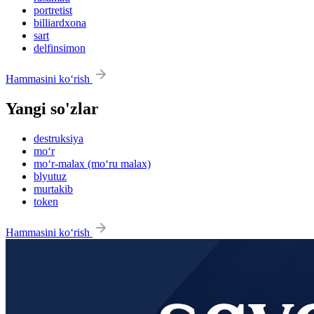
portretist
billiardxona
sart
delfinsimon
Hammasini ko‘rish
Yangi so'zlar
destruksiya
mo‘r
mo‘r-malax (mo‘ru malax)
blyutuz
murtakib
token
Hammasini ko‘rish