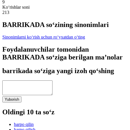
9
Ko‘rishlar soni
213
BARRIKADA so‘zining sinonimlari
Sinonimlarni ko‘rish uchun ro‘yxatdan o‘ting
Foydalanuvchilar tomonidan
BARRIKADA so‘ziga berilgan ma’nolar
barrikada so‘ziga yangi izoh qo‘shing
Yuborish
Oldingi 10 ta so‘z
barpo qilin
barpo qilish