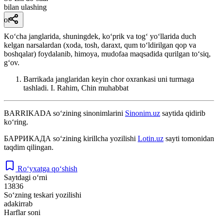
bilan ulashing
ot
Koʻcha janglarida, shuningdek, koʻprik va togʻ yoʻllarida duch
kelgan narsalardan (xoda, tosh, daraxt, qum toʻldirilgan qop va
boshqalar) foydalanib, himoya, mudofaa maqsadida qurilgan toʻsiq,
gʻov.
Barrikada janglaridan keyin chor oxrankasi uni turmaga
tashladi.
I. Rahim, Chin muhabbat
BARRIKADA
so‘zining sinonimlarini
Sinonim.uz
saytida qidirib
ko‘ring.
БАРРИКАДА
so‘zining kirillcha yozilishi
Lotin.uz
sayti tomonidan
taqdim qilingan.
Ro‘yxatga qo‘shish
Saytdagi o‘rni
13836
So‘zning teskari yozilishi
adakirrab
Harflar soni