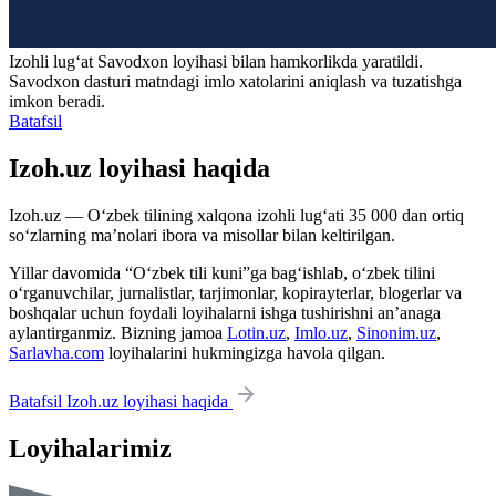
Izohli lugʻat
Savodxon
loyihasi bilan hamkorlikda yaratildi.
Savodxon dasturi matndagi imlo xatolarini aniqlash va tuzatishga
imkon beradi.
Batafsil
Izoh.uz loyihasi haqida
Izoh.uz — O‘zbek tilining xalqona izohli lug‘ati 35 000 dan ortiq
so‘zlarning ma’nolari ibora va misollar bilan keltirilgan.
Yillar davomida “O‘zbek tili kuni”ga bag‘ishlab, o‘zbek tilini
o‘rganuvchilar, jurnalistlar, tarjimonlar, kopirayterlar, blogerlar va
boshqalar uchun foydali loyihalarni ishga tushirishni an’anaga
aylantirganmiz. Bizning jamoa
Lotin.uz
,
Imlo.uz
,
Sinonim.uz
,
Sarlavha.com
loyihalarini hukmingizga havola qilgan.
Batafsil Izoh.uz loyihasi haqida
Loyihalarimiz