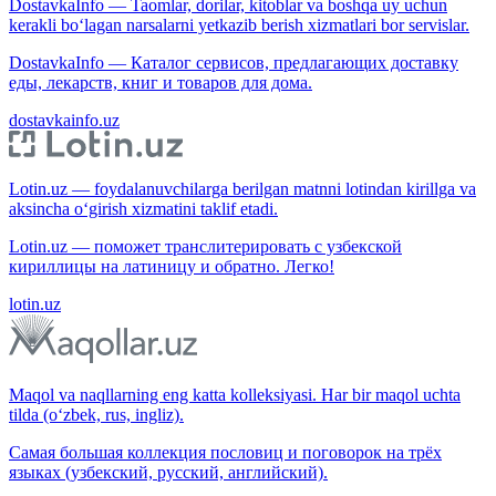
DostavkaInfo — Taomlar, dorilar, kitoblar va boshqa uy uchun
kerakli bo‘lagan narsalarni yetkazib berish xizmatlari bor servislar.
DostavkaInfo — Каталог сервисов, предлагающих доставку
еды, лекарств, книг и товаров для дома.
dostavkainfo.uz
Lotin.uz — foydalanuvchilarga berilgan matnni lotindan kirillga va
aksincha o‘girish xizmatini taklif etadi.
Lotin.uz — поможет транслитерировать с узбекской
кириллицы на латиницу и обратно. Легко!
lotin.uz
Maqol va naqllarning eng katta kolleksiyasi. Har bir maqol uchta
tilda (o‘zbek, rus, ingliz).
Самая большая коллекция пословиц и поговорок на трёх
языках (узбекский, русский, английский).