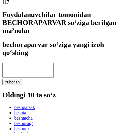
117
Foydalanuvchilar tomonidan
BECHORAPARVAR so‘ziga berilgan
ma’nolar
bechoraparvar so‘ziga yangi izoh
qo‘shing
Yuborish
Oldingi 10 ta so‘z
beshqarsak
beshta
beshtacha
beshurug‘
beshuur