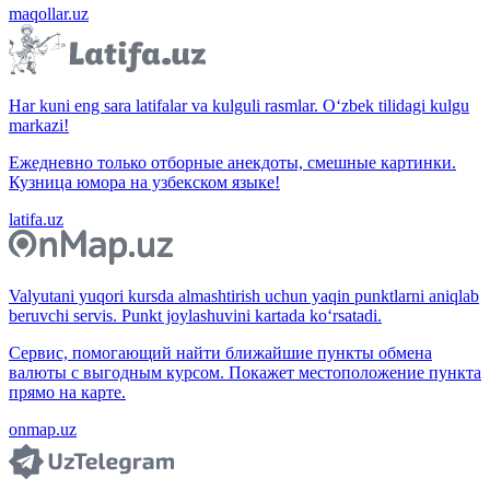
maqollar.uz
Har kuni eng sara latifalar va kulguli rasmlar. O‘zbek tilidagi kulgu
markazi!
Ежедневно только отборные анекдоты, смешные картинки.
Кузница юмора на узбекском языке!
latifa.uz
Valyutani yuqori kursda almashtirish uchun yaqin punktlarni aniqlab
beruvchi servis. Punkt joylashuvini kartada ko‘rsatadi.
Сервис, помогающий найти ближайшие пункты обмена
валюты с выгодным курсом. Покажет местоположение пункта
прямо на карте.
onmap.uz