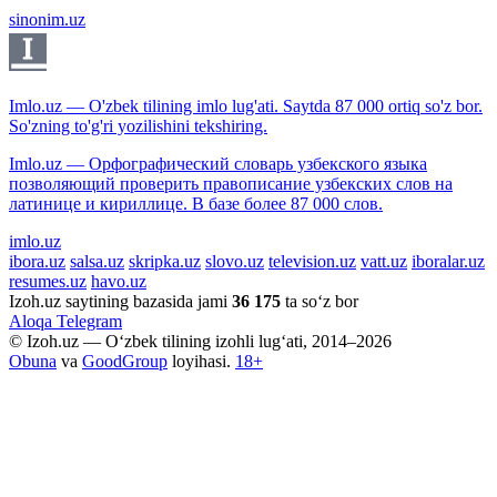
sinonim.uz
Imlo.uz — O'zbek tilining imlo lug'ati. Saytda 87 000 ortiq so'z bor.
So'zning to'g'ri yozilishini tekshiring.
Imlo.uz — Орфографический словарь узбекского языка
позволяющий проверить правописание узбекских слов на
латинице и кириллице. В базе более 87 000 слов.
imlo.uz
ibora.uz
salsa.uz
skripka.uz
slovo.uz
television.uz
vatt.uz
iboralar.uz
resumes.uz
havo.uz
Izoh.uz saytining bazasida jami
36 175
ta so‘z bor
Aloqa
Telegram
© Izoh.uz — O‘zbek tilining izohli lug‘ati, 2014–2026
Obuna
va
GoodGroup
loyihasi.
18+