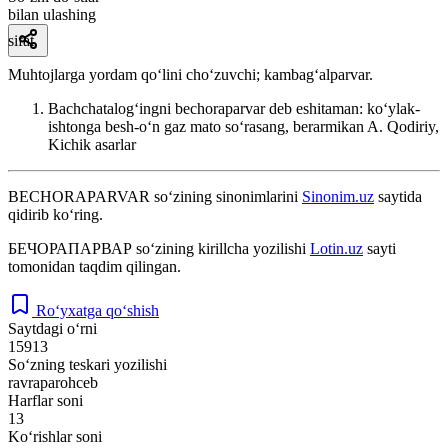
bilan ulashing
sifat
Muhtojlarga yordam qoʻlini choʻzuvchi; kambagʻalparvar.
Bachchatalogʻingni bechoraparvar deb eshitaman: koʻylak-
ishtonga besh-oʻn gaz mato soʻrasang, berarmikan
A. Qodiriy,
Kichik asarlar
BECHORAPARVAR
so‘zining sinonimlarini
Sinonim.uz
saytida
qidirib ko‘ring.
БЕЧОРАПАРВАР
so‘zining kirillcha yozilishi
Lotin.uz
sayti
tomonidan taqdim qilingan.
Ro‘yxatga qo‘shish
Saytdagi o‘rni
15913
So‘zning teskari yozilishi
ravraparohceb
Harflar soni
13
Ko‘rishlar soni