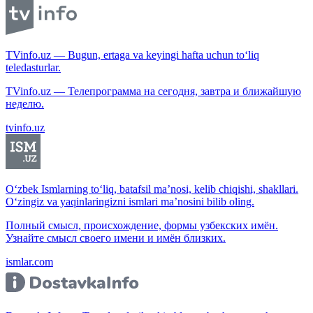
TVinfo.uz — Bugun, ertaga va keyingi hafta uchun to‘liq
teledasturlar.
TVinfo.uz — Телепрограмма на сегодня, завтра и ближайшую
неделю.
tvinfo.uz
O‘zbek Ismlarning to‘liq, batafsil ma’nosi, kelib chiqishi, shakllari.
O‘zingiz va yaqinlaringizni ismlari ma’nosini bilib oling.
Полный смысл, происхождение, формы узбекских имён.
Узнайте смысл своего имени и имён близких.
ismlar.com