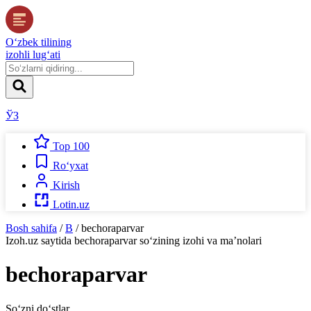
O‘zbek tilining
izohli lug‘ati
ЎЗ
Top 100
Ro‘yxat
Kirish
Lotin.uz
Bosh sahifa
/
B
/
bechoraparvar
Izoh.uz
saytida
bechoraparvar
so‘zining izohi va ma’nolari
bechoraparvar
So‘zni do‘stlar