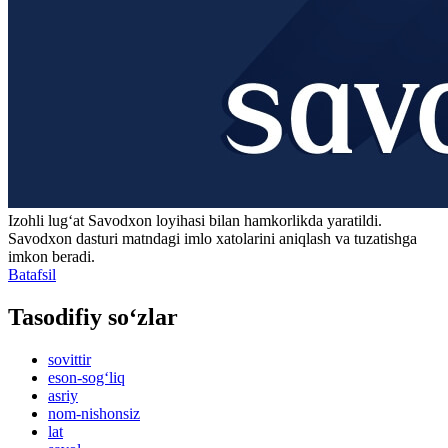
Izohli lugʻat
Savodxon
loyihasi bilan hamkorlikda yaratildi.
Savodxon dasturi matndagi imlo xatolarini aniqlash va tuzatishga
imkon beradi.
Batafsil
Tasodifiy so‘zlar
sovittir
eson-sog‘liq
asriy
nom-nishonsiz
lat