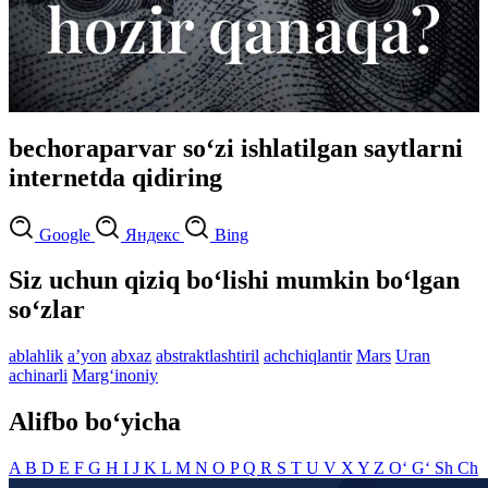
bechoraparvar so‘zi ishlatilgan saytlarni
internetda qidiring
Google
Яндекс
Bing
Siz uchun qiziq bo‘lishi mumkin bo‘lgan
so‘zlar
ablahlik
aʼyon
abxaz
abstraktlashtiril
achchiqlantir
Mars
Uran
achinarli
Marg‘inoniy
Alifbo bo‘yicha
A
B
D
E
F
G
H
I
J
K
L
M
N
O
P
Q
R
S
T
U
V
X
Y
Z
O‘
G‘
Sh
Ch