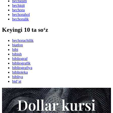
bechiqim
bechiqit
bechora
bechorahol
bechoralik
Keyingi 10 ta so‘z
bechorachilik
biatlon
bibi
bibish
bibliograf
bibliografik
bibliografiya
biblioteka
bibliya
bidʼat