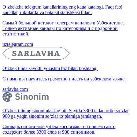
O‘zbekcha telegram kanallarining eng katta katalogi. Faqt faol
kanallar, ruknlarda va batafsil statistikasi bilan.
Самый большой каталог телеграм каналов в Узбекистане.
Только активные каналы по категориям и с подробной
статистикой.
uztelegram.com
O‘zbek tilida savodli yozishni biz bilan boshlang.
С нами вы научитесь грамотно писать на узбекском языке.
sarlavha.com
O‘zbek tilining sinonimlar lug‘ati. Saytda 3300 tadan ortiq so‘zlar,
900 ga yaqin sinonim so‘zlar to‘plamiga jamlangan.
Словарь синонимов узбекского языка на нашем сайте
содержит более 3300 слов и 900 синонимов.