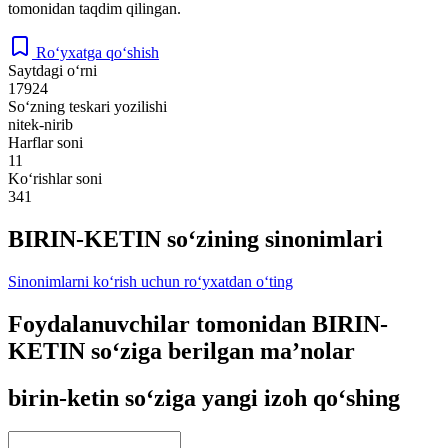
tomonidan taqdim qilingan.
Ro‘yxatga qo‘shish
Saytdagi o‘rni
17924
So‘zning teskari yozilishi
nitek-nirib
Harflar soni
11
Ko‘rishlar soni
341
BIRIN-KETIN so‘zining sinonimlari
Sinonimlarni ko‘rish uchun ro‘yxatdan o‘ting
Foydalanuvchilar tomonidan BIRIN-
KETIN so‘ziga berilgan ma’nolar
birin-ketin so‘ziga yangi izoh qo‘shing