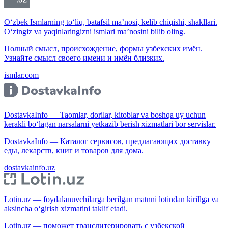
O‘zbek Ismlarning to‘liq, batafsil ma’nosi, kelib chiqishi, shakllari.
O‘zingiz va yaqinlaringizni ismlari ma’nosini bilib oling.
Полный смысл, происхождение, формы узбекских имён.
Узнайте смысл своего имени и имён близких.
ismlar.com
DostavkaInfo — Taomlar, dorilar, kitoblar va boshqa uy uchun
kerakli bo‘lagan narsalarni yetkazib berish xizmatlari bor servislar.
DostavkaInfo — Каталог сервисов, предлагающих доставку
еды, лекарств, книг и товаров для дома.
dostavkainfo.uz
Lotin.uz — foydalanuvchilarga berilgan matnni lotindan kirillga va
aksincha o‘girish xizmatini taklif etadi.
Lotin.uz — поможет транслитерировать с узбекской