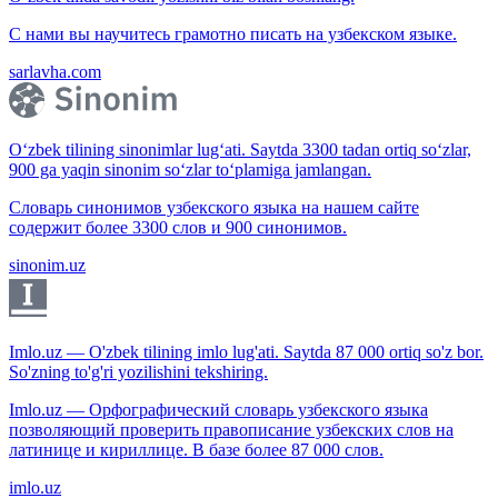
С нами вы научитесь грамотно писать на узбекском языке.
sarlavha.com
O‘zbek tilining sinonimlar lug‘ati. Saytda 3300 tadan ortiq so‘zlar,
900 ga yaqin sinonim so‘zlar to‘plamiga jamlangan.
Словарь синонимов узбекского языка на нашем сайте
содержит более 3300 слов и 900 синонимов.
sinonim.uz
Imlo.uz — O'zbek tilining imlo lug'ati. Saytda 87 000 ortiq so'z bor.
So'zning to'g'ri yozilishini tekshiring.
Imlo.uz — Орфографический словарь узбекского языка
позволяющий проверить правописание узбекских слов на
латинице и кириллице. В базе более 87 000 слов.
imlo.uz