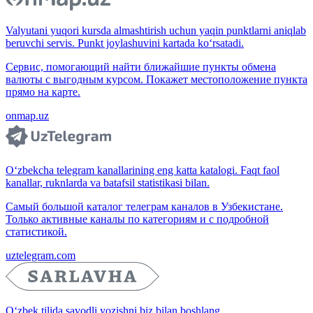
Valyutani yuqori kursda almashtirish uchun yaqin punktlarni aniqlab
beruvchi servis. Punkt joylashuvini kartada ko‘rsatadi.
Сервис, помогающий найти ближайшие пункты обмена
валюты с выгодным курсом. Покажет местоположение пункта
прямо на карте.
onmap.uz
O‘zbekcha telegram kanallarining eng katta katalogi. Faqt faol
kanallar, ruknlarda va batafsil statistikasi bilan.
Самый большой каталог телеграм каналов в Узбекистане.
Только активные каналы по категориям и с подробной
статистикой.
uztelegram.com
O‘zbek tilida savodli yozishni biz bilan boshlang.