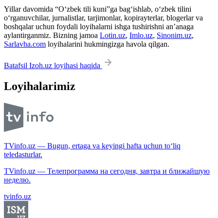
Yillar davomida “O‘zbek tili kuni”ga bag‘ishlab, o‘zbek tilini
o‘rganuvchilar, jurnalistlar, tarjimonlar, kopirayterlar, blogerlar va
boshqalar uchun foydali loyihalarni ishga tushirishni an’anaga
aylantirganmiz. Bizning jamoa
Lotin.uz
,
Imlo.uz
,
Sinonim.uz
,
Sarlavha.com
loyihalarini hukmingizga havola qilgan.
Batafsil Izoh.uz loyihasi haqida
Loyihalarimiz
TVinfo.uz — Bugun, ertaga va keyingi hafta uchun to‘liq
teledasturlar.
TVinfo.uz — Телепрограмма на сегодня, завтра и ближайшую
неделю.
tvinfo.uz