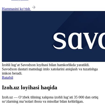
Hammasini ko‘rish
Izohli lugʻat
Savodxon
loyihasi bilan hamkorlikda yaratildi.
Savodxon dasturi matndagi imlo xatolarini aniqlash va tuzatishga
imkon beradi.
Batafsil
Izoh.uz loyihasi haqida
Izoh.uz — O‘zbek tilining xalqona izohli lug‘ati 35 000 dan ortiq
so‘zlarning ma’nolari ibora va misollar bilan keltirilgan.