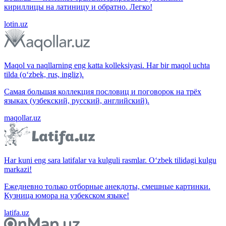
кириллицы на латиницу и обратно. Легко!
lotin.uz
Maqol va naqllarning eng katta kolleksiyasi. Har bir maqol uchta
tilda (o‘zbek, rus, ingliz).
Самая большая коллекция пословиц и поговорок на трёх
языках (узбекский, русский, английский).
maqollar.uz
Har kuni eng sara latifalar va kulguli rasmlar. O‘zbek tilidagi kulgu
markazi!
Ежедневно только отборные анекдоты, смешные картинки.
Кузница юмора на узбекском языке!
latifa.uz