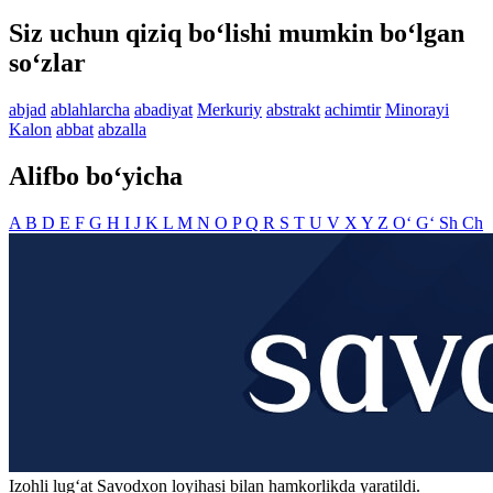
Siz uchun qiziq bo‘lishi mumkin bo‘lgan
so‘zlar
abjad
ablahlarcha
abadiyat
Merkuriy
abstrakt
achimtir
Minorayi
Kalon
abbat
abzalla
Alifbo bo‘yicha
A
B
D
E
F
G
H
I
J
K
L
M
N
O
P
Q
R
S
T
U
V
X
Y
Z
O‘
G‘
Sh
Ch
Izohli lugʻat
Savodxon
loyihasi bilan hamkorlikda yaratildi.