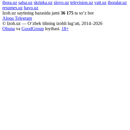
ibora.uz
salsa.uz
skripka.uz
slovo.uz
television.uz
vatt.uz
iboralar.uz
resumes.uz
havo.uz
Izoh.uz saytining bazasida jami
36 175
ta so‘z bor
Aloqa
Telegram
© Izoh.uz — O‘zbek tilining izohli lug‘ati, 2014–2026
Obuna
va
GoodGroup
loyihasi.
18+