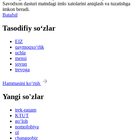
Savodxon dasturi matndagi imlo xatolarini aniqlash va tuzatishga
imkon beradi.
Batafsil
Tasodifiy so‘zlar
EIZ
qaymoqxo‘rlik
uchla
mensi
sovuq
trevoga
Hammasini ko‘rish
Yangi so'zlar
trek-raqam
KTUT
go‘loh
nomofobiya
ol
changqobiz