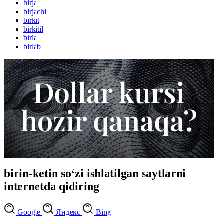
birja
birjachi
birkit
birkitil
birla
birlab
birin-ketin so‘zi ishlatilgan saytlarni
internetda qidiring
Google
Яндекс
Bing