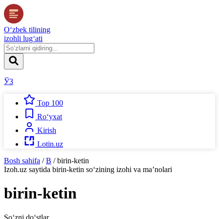
O‘zbek tilining
izohli lug‘ati
ЎЗ
Top 100
Ro‘yxat
Kirish
Lotin.uz
Bosh sahifa
/
B
/
birin-ketin
Izoh.uz
saytida
birin-ketin
so‘zining izohi va ma’nolari
birin-ketin
So‘zni do‘stlar