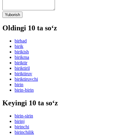
Yuborish
Oldingi 10 ta so‘z
birhad
birik
birikish
birikma
biriktir
biriktiril
biriktiruv
biriktiruvchi
birin
birin-birin
Keyingi 10 ta so‘z
birin-sirin
birinj
birinchi
birinchilik