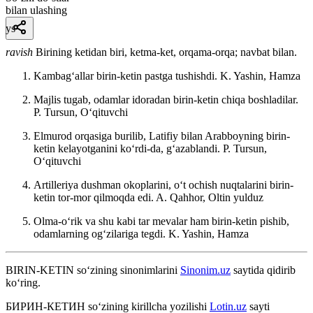
bilan ulashing
ys
ravish
Birining ketidan biri, ketma-ket, orqama-orqa; navbat bilan.
Kambagʻallar birin-ketin pastga tushishdi.
K. Yashin, Hamza
Majlis tugab, odamlar idoradan birin-ketin chiqa boshladilar.
P. Tursun, Oʻqituvchi
Elmurod orqasiga burilib, Latifiy bilan Arabboyning birin-
ketin kelayotganini koʻrdi-da, gʻazablandi.
P. Tursun,
Oʻqituvchi
Artilleriya dushman okoplarini, oʻt ochish nuqtalarini birin-
ketin tor-mor qilmoqda edi.
A. Qahhor, Oltin yulduz
Olma-oʻrik va shu kabi tar mevalar ham birin-ketin pishib,
odamlarning ogʻzilariga tegdi.
K. Yashin, Hamza
BIRIN-KETIN
so‘zining sinonimlarini
Sinonim.uz
saytida qidirib
ko‘ring.
БИРИН-КЕТИН
so‘zining kirillcha yozilishi
Lotin.uz
sayti