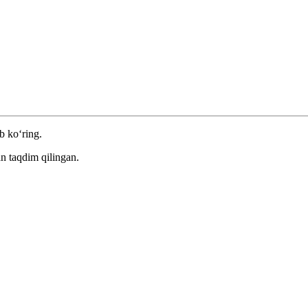
b ko‘ring.
n taqdim qilingan.