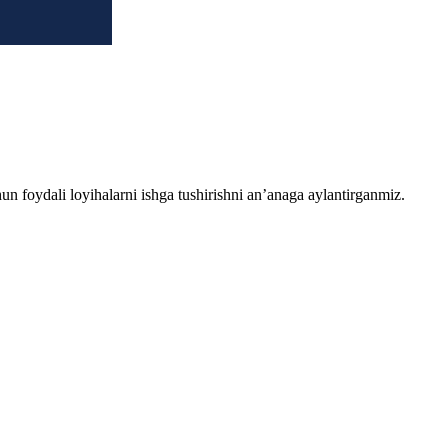
chun foydali loyihalarni ishga tushirishni an’anaga aylantirganmiz.