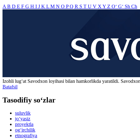
A
B
D
E
F
G
H
I
J
K
L
M
N
O
P
Q
R
S
T
U
V
X
Y
Z
O‘
G‘
Sh
Ch
Izohli lugʻat
Savodxon
loyihasi bilan hamkorlikda yaratildi. Savodxon
Batafsil
Tasodifiy so‘zlar
suluvlik
jo‘yasiz
proyektla
og‘irchilik
etnografiya