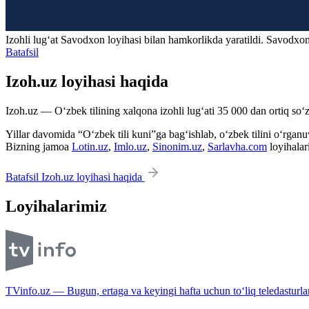
Izohli lugʻat
Savodxon
loyihasi bilan hamkorlikda yaratildi. Savodxon
Batafsil
Izoh.uz loyihasi haqida
Izoh.uz — O‘zbek tilining xalqona izohli lug‘ati 35 000 dan ortiq so‘zl
Yillar davomida “O‘zbek tili kuni”ga bag‘ishlab, o‘zbek tilini o‘rganuvc
Bizning jamoa
Lotin.uz
,
Imlo.uz
,
Sinonim.uz
,
Sarlavha.com
loyihalar
Batafsil Izoh.uz loyihasi haqida
Loyihalarimiz
TVinfo.uz — Bugun, ertaga va keyingi hafta uchun to‘liq teledasturlar