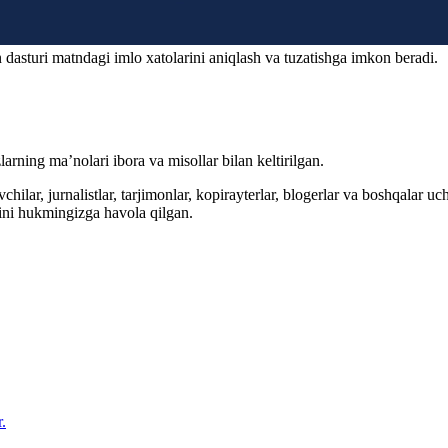
 dasturi matndagi imlo xatolarini aniqlash va tuzatishga imkon beradi.
arning ma’nolari ibora va misollar bilan keltirilgan.
hilar, jurnalistlar, tarjimonlar, kopirayterlar, blogerlar va boshqalar u
ini hukmingizga havola qilgan.
.