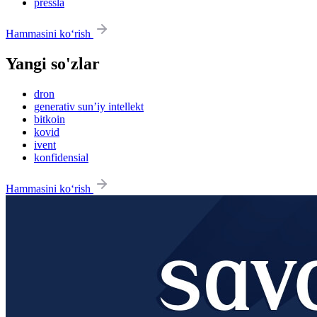
pressla
Hammasini ko‘rish
Yangi so'zlar
dron
generativ sun’iy intellekt
bitkoin
kovid
ivent
konfidensial
Hammasini ko‘rish