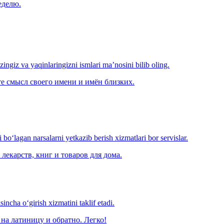
еделю.
‘zingiz va yaqinlaringizni ismlari ma’nosini bilib oling.
е смысл своего имени и имён близких.
o‘lagan narsalarni yetkazib berish xizmatlari bor servislar.
лекарств, книг и товаров для дома.
ncha o‘girish xizmatini taklif etadi.
на латиницу и обратно. Легко!