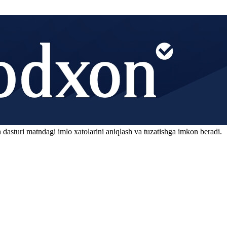
 dasturi matndagi imlo xatolarini aniqlash va tuzatishga imkon beradi.