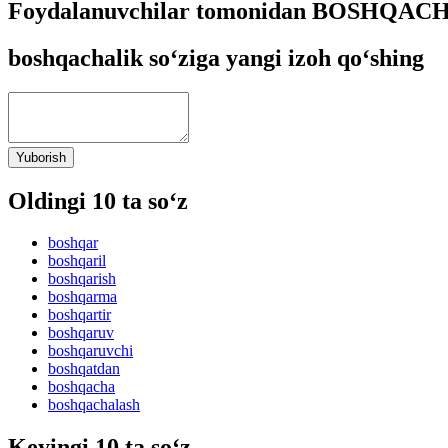
Foydalanuvchilar tomonidan BOSHQACHA
boshqachalik so‘ziga yangi izoh qo‘shing
Yuborish
Oldingi 10 ta so‘z
boshqar
boshqaril
boshqarish
boshqarma
boshqartir
boshqaruv
boshqaruvchi
boshqatdan
boshqacha
boshqachalash
Keyingi 10 ta so‘z