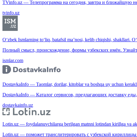
TVinfo.uz — Телепрограмма на сегодня, завтра и ближайшую н
tvinfo.uz
O‘zbek Ismlarning to‘liq, batafsil ma’nosi, kelib chiqishi, shakllari. O
Полный смысл, происхождение, формы узбекских имён. Узнайт
ismlar.com
DostavkaInfo — Taomlar, dorilar, kitoblar va boshqa uy uchun kerakli b
DostavkaInfo — Каталог сервисов, предлагающих доставку еды, 
dostavkainfo.uz
Lotin.uz — foydalanuvchilarga berilgan matnni lotindan kirillga va aksi
Lotin.uz — поможет транслитерировать с узбекской кириллицы 