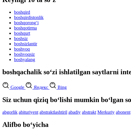
boshqird
boshqirdistonlik
boshqorong‘i
boshqotirma
boshqurt
boshsiz
boshsizlantir
boshvoq
boshvoqsiz
boshyalang
boshqachalik so‘zi ishlatilgan saytlarni int
Google
Яндекс
Bing
Siz uchun qiziq bo‘lishi mumkin bo‘lgan so
abgorlik
abituriyent
abstraktlashtiril
abadiy
abstrakt
Merkuriy
abonent
Alifbo bo‘yicha