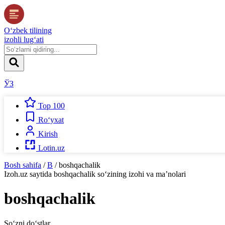
O‘zbek tilining
izohli lug‘ati
ЎЗ
Top 100
Ro‘yxat
Kirish
Lotin.uz
Bosh sahifa
/
B
/
boshqachalik
Izoh.uz
saytida
boshqachalik
so‘zining izohi va ma’nolari
boshqachalik
So‘zni do‘stlar