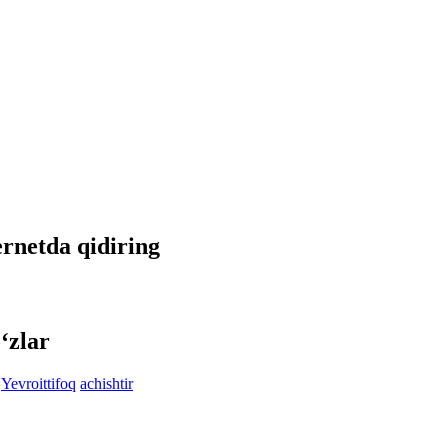
ernetda qidiring
‘zlar
Yevroittifoq
achishtir