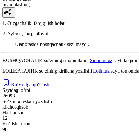
bilan ulashing
ot
1. Oʻzgachalik, farq qilish holati.
2. Ayirma, farq, tafovut.
Ular orasida boshqachalik sezilmaydi.
BOSHQACHALIK
so‘zining sinonimlarini
Sinonim.uz
saytida qidiri
БОШҚАЧАЛИК
so‘zining kirillcha yozilishi
Lotin.uz
sayti tomonida
Ro‘yxatga qo‘shish
Saytdagi o‘rni
26093
So‘zning teskari yozilishi
kilahcaqhsob
Harflar soni
12
Ko‘rishlar soni
98