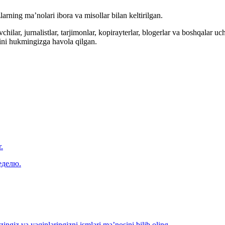
arning ma’nolari ibora va misollar bilan keltirilgan.
hilar, jurnalistlar, tarjimonlar, kopirayterlar, blogerlar va boshqalar u
ini hukmingizga havola qilgan.
.
еделю.
‘zingiz va yaqinlaringizni ismlari ma’nosini bilib oling.