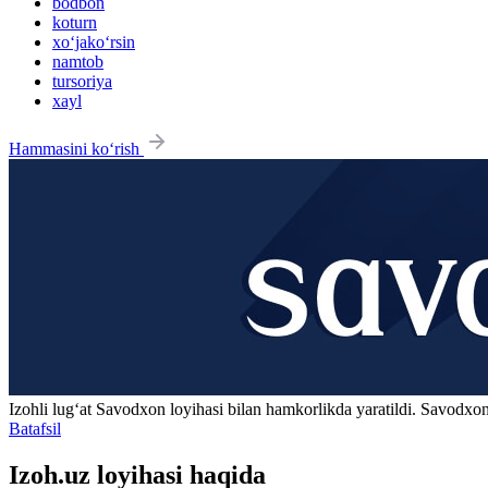
bodbon
koturn
xo‘jako‘rsin
namtob
tursoriya
xayl
Hammasini ko‘rish
Izohli lugʻat
Savodxon
loyihasi bilan hamkorlikda yaratildi. Savodxon
Batafsil
Izoh.uz loyihasi haqida