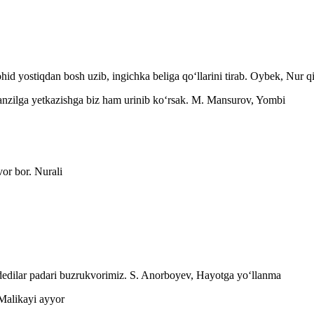
 yostiqdan bosh uzib, ingichka beliga qoʻllarini tirab.
Oybek, Nur qi
zilga yetkazishga biz ham urinib koʻrsak.
M. Mansurov, Yombi
vor bor.
Nurali
edilar padari buzrukvorimiz.
S. Anorboyev, Hayotga yoʻllanma
Malikayi ayyor