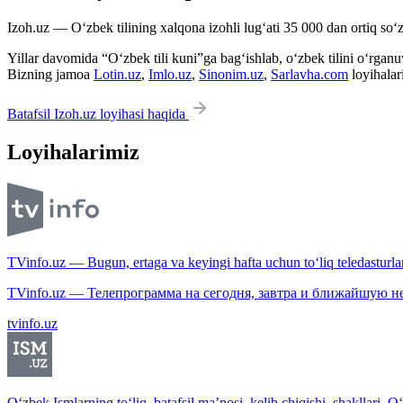
Izoh.uz — O‘zbek tilining xalqona izohli lug‘ati 35 000 dan ortiq so‘zl
Yillar davomida “O‘zbek tili kuni”ga bag‘ishlab, o‘zbek tilini o‘rganuvc
Bizning jamoa
Lotin.uz
,
Imlo.uz
,
Sinonim.uz
,
Sarlavha.com
loyihalar
Batafsil Izoh.uz loyihasi haqida
Loyihalarimiz
TVinfo.uz — Bugun, ertaga va keyingi hafta uchun to‘liq teledasturlar
TVinfo.uz — Телепрограмма на сегодня, завтра и ближайшую н
tvinfo.uz
O‘zbek Ismlarning to‘liq, batafsil ma’nosi, kelib chiqishi, shakllari. O