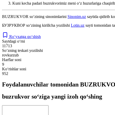
Kuni kecha padari buzrukvorimiz meni oʻz huzurlariga chaqirib,
BUZRUKVOR
so‘zining sinonimlarini
Sinonim.uz
saytida qidirib ko
БУЗРУКВОР
so‘zining kirillcha yozilishi
Lotin.uz
sayti tomonidan ta
Ro‘yxatga qo‘shish
Saytdagi o‘rni
11713
So‘zning teskari yozilishi
rovkurzub
Harflar soni
9
Ko‘rishlar soni
952
Foydalanuvchilar tomonidan BUZRUKVOR 
buzrukvor so‘ziga yangi izoh qo‘shing