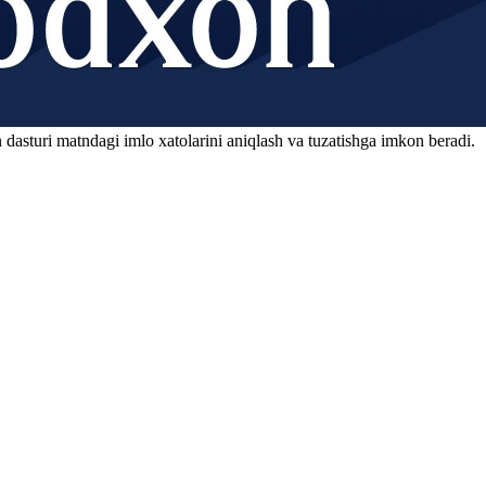
 dasturi matndagi imlo xatolarini aniqlash va tuzatishga imkon beradi.