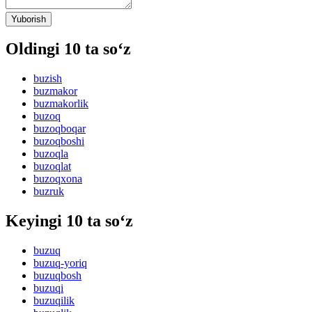
Yuborish
Oldingi 10 ta so‘z
buzish
buzmakor
buzmakorlik
buzoq
buzoqboqar
buzoqboshi
buzoqla
buzoqlat
buzoqxona
buzruk
Keyingi 10 ta so‘z
buzuq
buzuq-yoriq
buzuqbosh
buzuqi
buzuqilik