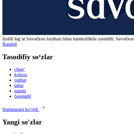
Izohli lugʻat
Savodxon
loyihasi bilan hamkorlikda yaratildi. Savodxon
Batafsil
Tasodifiy so‘zlar
chug‘
kolxoz
oqibat
tabar
namiq
bajonidil
Hammasini ko‘rish
Yangi so'zlar