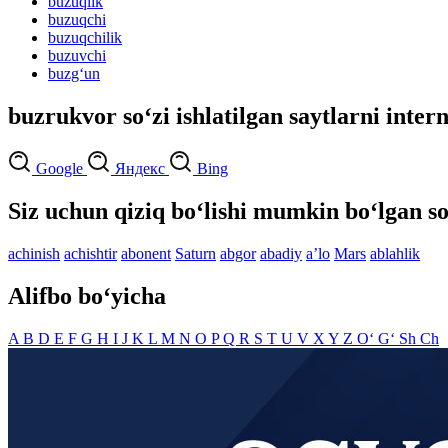
buzuqlik
buzuqchi
buzuqchilik
buzuvchi
buzg‘un
buzrukvor so‘zi ishlatilgan saytlarni inter
Google
Яндекс
Bing
Siz uchun qiziq bo‘lishi mumkin bo‘lgan so
achinish
achishtir
abonent
Saturn
abgor
abadiy
aʼlo
Mars
ablahlik
Alifbo bo‘yicha
A
B
D
E
F
G
H
I
J
K
L
M
N
O
P
Q
R
S
T
U
V
X
Y
Z
O‘
G‘
Sh
Ch