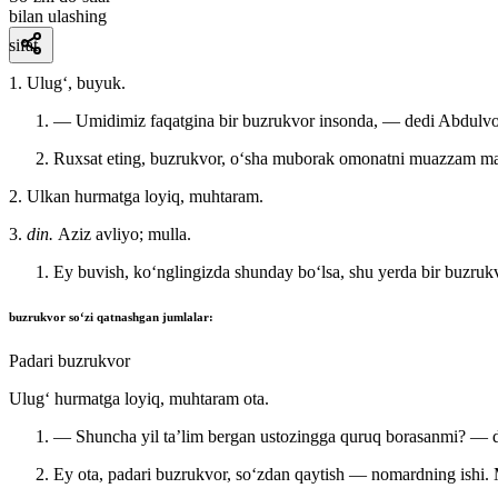
bilan ulashing
sifat
1. Ulugʻ, buyuk.
— Umidimiz faqatgina bir buzrukvor insonda, — dedi Abdulvohid
Ruxsat eting, buzrukvor, oʻsha muborak omonatni muazzam man
2. Ulkan hurmatga loyiq, muhtaram.
3.
din.
Aziz avliyo; mulla.
Ey buvish, koʻnglingizda shunday boʻlsa, shu yerda bir buzruk
buzrukvor
soʻzi qatnashgan jumlalar:
Padari buzrukvor
Ulugʻ hurmatga loyiq, muhtaram ota.
— Shuncha yil taʼlim bergan ustozingga quruq borasanmi? — d
Ey ota, padari buzrukvor, soʻzdan qaytish — nomardning ishi.