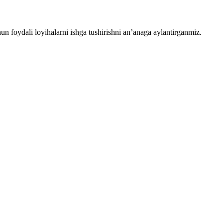
chun foydali loyihalarni ishga tushirishni an’anaga aylantirganmiz.