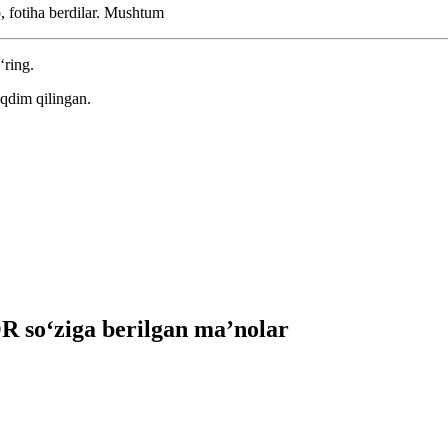
 fotiha berdilar.
Mushtum
‘ring.
qdim qilingan.
so‘ziga berilgan ma’nolar