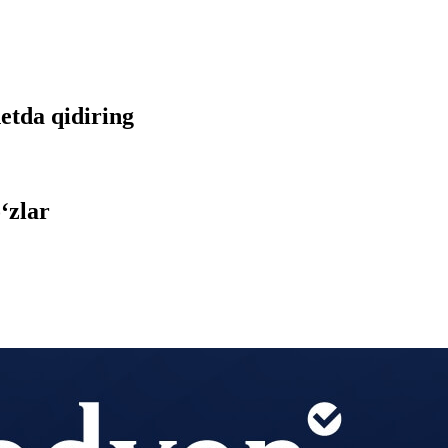
netda qidiring
‘zlar