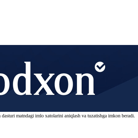
 dasturi matndagi imlo xatolarini aniqlash va tuzatishga imkon beradi.