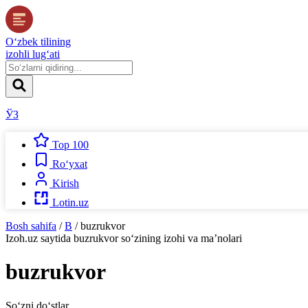
O‘zbek tilining
izohli lug‘ati
ЎЗ
Top 100
Ro‘yxat
Kirish
Lotin.uz
Bosh sahifa
/
B
/
buzrukvor
Izoh.uz
saytida
buzrukvor
so‘zining izohi va ma’nolari
buzrukvor
So‘zni do‘stlar