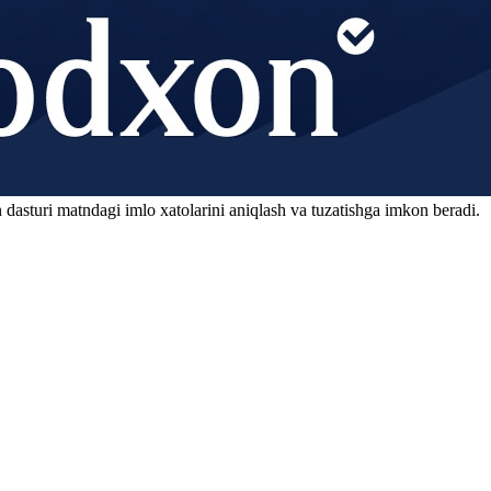
 dasturi matndagi imlo xatolarini aniqlash va tuzatishga imkon beradi.