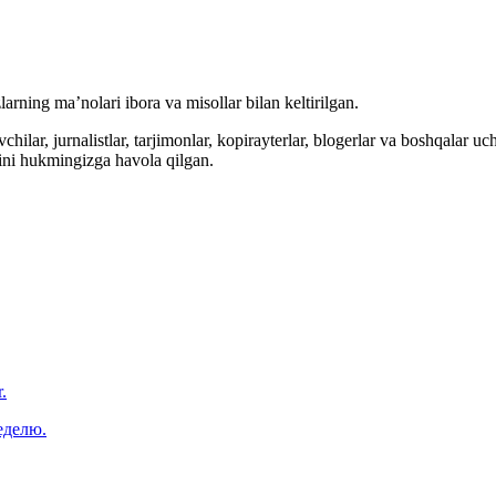
arning ma’nolari ibora va misollar bilan keltirilgan.
hilar, jurnalistlar, tarjimonlar, kopirayterlar, blogerlar va boshqalar u
ini hukmingizga havola qilgan.
.
еделю.