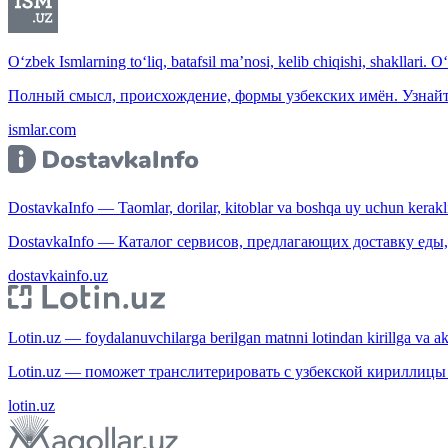
O‘zbek Ismlarning to‘liq, batafsil ma’nosi, kelib chiqishi, shakllari. O
Полный смысл, происхождение, формы узбекских имён. Узнайт
ismlar.com
DostavkaInfo — Taomlar, dorilar, kitoblar va boshqa uy uchun kerakli b
DostavkaInfo — Каталог сервисов, предлагающих доставку еды, 
dostavkainfo.uz
Lotin.uz — foydalanuvchilarga berilgan matnni lotindan kirillga va aksi
Lotin.uz — поможет транслитерировать с узбекской кириллицы 
lotin.uz