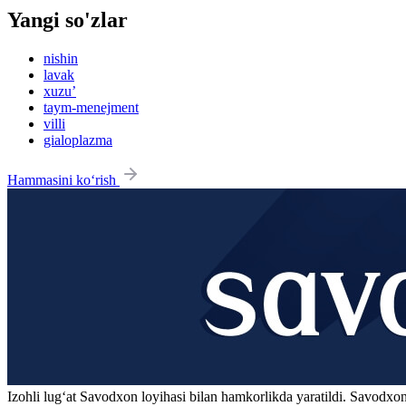
Yangi so'zlar
nishin
lavak
xuzu’
taym-menejment
villi
gialoplazma
Hammasini ko‘rish
Izohli lugʻat
Savodxon
loyihasi bilan hamkorlikda yaratildi. Savodxon