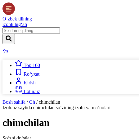
O‘zbek tilining
izohli lug‘ati
ЎЗ
Top 100
Ro‘yxat
Kirish
Lotin.uz
Bosh sahifa
/
Ch
/
chimchilan
Izoh.uz
saytida
chimchilan
so‘zining izohi va ma’nolari
chimchilan
So‘zni do‘stlar