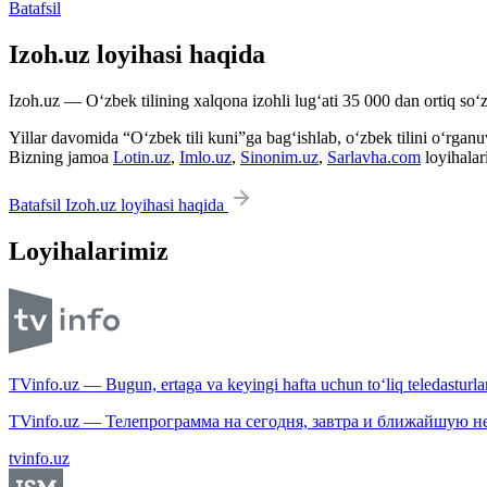
Batafsil
Izoh.uz loyihasi haqida
Izoh.uz — O‘zbek tilining xalqona izohli lug‘ati 35 000 dan ortiq so‘zl
Yillar davomida “O‘zbek tili kuni”ga bag‘ishlab, o‘zbek tilini o‘rganuvc
Bizning jamoa
Lotin.uz
,
Imlo.uz
,
Sinonim.uz
,
Sarlavha.com
loyihalar
Batafsil Izoh.uz loyihasi haqida
Loyihalarimiz
TVinfo.uz — Bugun, ertaga va keyingi hafta uchun to‘liq teledasturlar
TVinfo.uz — Телепрограмма на сегодня, завтра и ближайшую н
tvinfo.uz