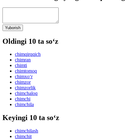
Yuborish
Oldingi 10 ta so‘z
chimqirqqich
chimran
chimti
chimtomoq
chimxo‘r
chimzor
chimzorlik
chimchaloq
chimchi
chimchila
Keyingi 10 ta so‘z
chimchilash
chimchit