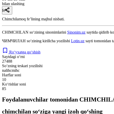
bilan ulashing
fe’l
Chimchilamoq feʼlining majhul nisbati.
CHIMCHILAN
so‘zining sinonimlarini
Sinonim.uz
saytida qidirib ko
ЧИМЧИЛАН
so‘zining kirillcha yozilishi
Lotin.uz
sayti tomonidan t
Ro‘yxatga qo‘shish
Saytdagi o‘rni
27488
So‘zning teskari yozilishi
nalihcmihc
Harflar soni
10
Ko‘rishlar soni
85
Foydalanuvchilar tomonidan CHIMCHILAN
chimchilan so‘ziga yangi izoh qo‘shing