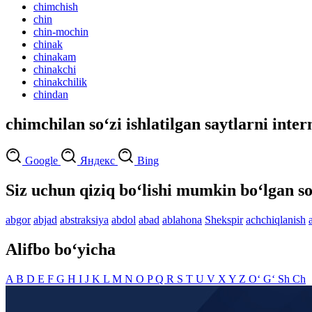
chimchish
chin
chin-mochin
chinak
chinakam
chinakchi
chinakchilik
chindan
chimchilan so‘zi ishlatilgan saytlarni inter
Google
Яндекс
Bing
Siz uchun qiziq bo‘lishi mumkin bo‘lgan so
abgor
abjad
abstraksiya
abdol
abad
ablahona
Shekspir
achchiqlanish
Alifbo bo‘yicha
A
B
D
E
F
G
H
I
J
K
L
M
N
O
P
Q
R
S
T
U
V
X
Y
Z
O‘
G‘
Sh
Ch