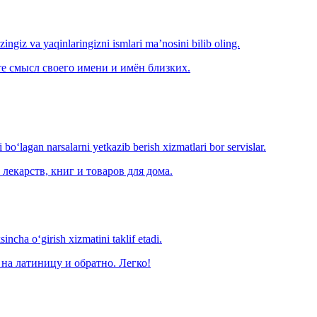
‘zingiz va yaqinlaringizni ismlari ma’nosini bilib oling.
е смысл своего имени и имён близких.
o‘lagan narsalarni yetkazib berish xizmatlari bor servislar.
лекарств, книг и товаров для дома.
ncha o‘girish xizmatini taklif etadi.
на латиницу и обратно. Легко!