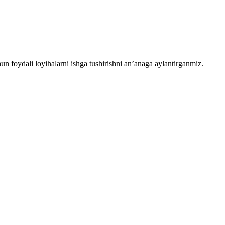
chun foydali loyihalarni ishga tushirishni an’anaga aylantirganmiz.