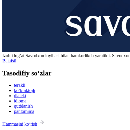
Izohli lugʻat
Savodxon
loyihasi bilan hamkorlikda yaratildi. Savodxon
Batafsil
Tasodifiy so‘zlar
terakli
ko‘kraktojli
dialekt
idioma
qutblanish
pantomima
Hammasini ko‘rish