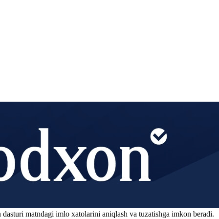
 dasturi matndagi imlo xatolarini aniqlash va tuzatishga imkon beradi.