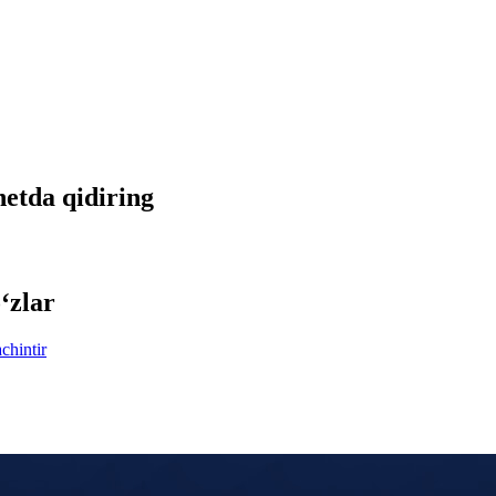
netda qidiring
‘zlar
achintir