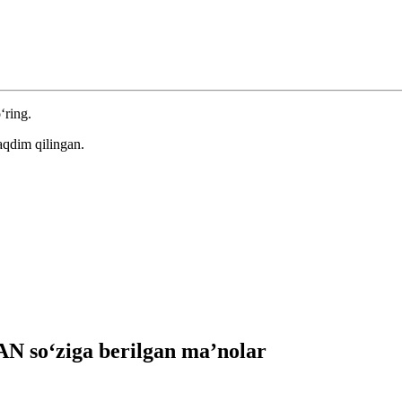
‘ring.
aqdim qilingan.
 so‘ziga berilgan ma’nolar