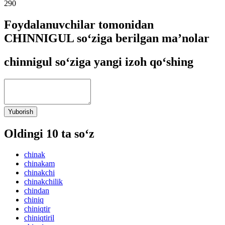
290
Foydalanuvchilar tomonidan
CHINNIGUL so‘ziga berilgan ma’nolar
chinnigul so‘ziga yangi izoh qo‘shing
Yuborish
Oldingi 10 ta so‘z
chinak
chinakam
chinakchi
chinakchilik
chindan
chiniq
chiniqtir
chiniqtiril