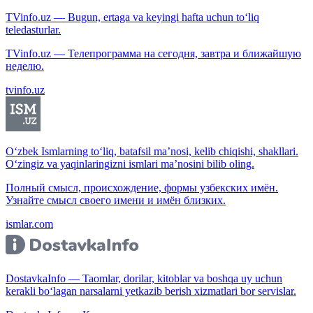
TVinfo.uz — Bugun, ertaga va keyingi hafta uchun to‘liq
teledasturlar.
TVinfo.uz — Телепрограмма на сегодня, завтра и ближайшую
неделю.
tvinfo.uz
O‘zbek Ismlarning to‘liq, batafsil ma’nosi, kelib chiqishi, shakllari.
O‘zingiz va yaqinlaringizni ismlari ma’nosini bilib oling.
Полный смысл, происхождение, формы узбекских имён.
Узнайте смысл своего имени и имён близких.
ismlar.com
DostavkaInfo — Taomlar, dorilar, kitoblar va boshqa uy uchun
kerakli bo‘lagan narsalarni yetkazib berish xizmatlari bor servislar.