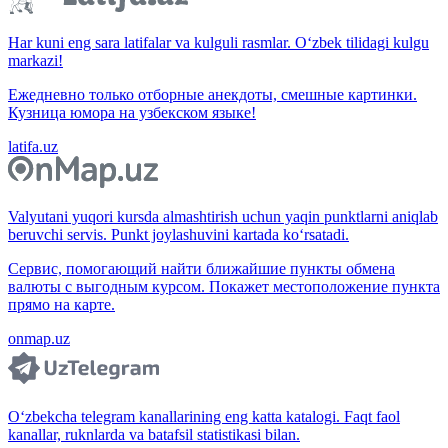
Har kuni eng sara latifalar va kulguli rasmlar. O‘zbek tilidagi kulgu
markazi!
Ежедневно только отборные анекдоты, смешные картинки.
Кузница юмора на узбекском языке!
latifa.uz
Valyutani yuqori kursda almashtirish uchun yaqin punktlarni aniqlab
beruvchi servis. Punkt joylashuvini kartada ko‘rsatadi.
Сервис, помогающий найти ближайшие пункты обмена
валюты с выгодным курсом. Покажет местоположение пункта
прямо на карте.
onmap.uz
O‘zbekcha telegram kanallarining eng katta katalogi. Faqt faol
kanallar, ruknlarda va batafsil statistikasi bilan.