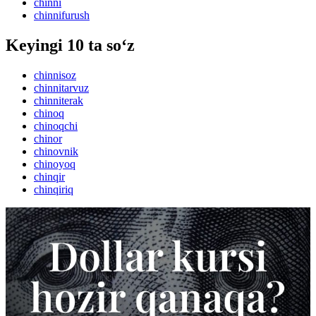
chinni
chinnifurush
Keyingi 10 ta so‘z
chinnisoz
chinnitarvuz
chinniterak
chinoq
chinoqchi
chinor
chinovnik
chinoyoq
chinqir
chinqiriq