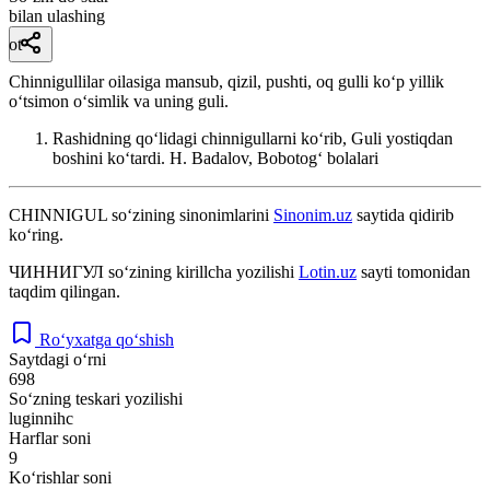
bilan ulashing
ot
Chinnigullilar oilasiga mansub, qizil, pushti, oq gulli koʻp yillik
oʻtsimon oʻsimlik va uning guli.
Rashidning qoʻlidagi chinnigullarni koʻrib, Guli yostiqdan
boshini koʻtardi.
H. Badalov, Bobotogʻ bolalari
CHINNIGUL
so‘zining sinonimlarini
Sinonim.uz
saytida qidirib
ko‘ring.
ЧИННИГУЛ
so‘zining kirillcha yozilishi
Lotin.uz
sayti tomonidan
taqdim qilingan.
Ro‘yxatga qo‘shish
Saytdagi o‘rni
698
So‘zning teskari yozilishi
luginnihc
Harflar soni
9
Ko‘rishlar soni