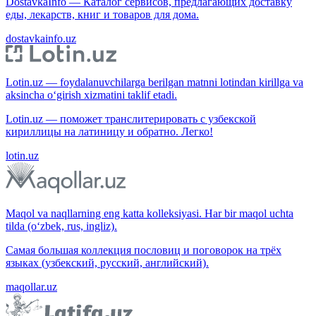
DostavkaInfo — Каталог сервисов, предлагающих доставку
еды, лекарств, книг и товаров для дома.
dostavkainfo.uz
Lotin.uz — foydalanuvchilarga berilgan matnni lotindan kirillga va
aksincha o‘girish xizmatini taklif etadi.
Lotin.uz — поможет транслитерировать с узбекской
кириллицы на латиницу и обратно. Легко!
lotin.uz
Maqol va naqllarning eng katta kolleksiyasi. Har bir maqol uchta
tilda (o‘zbek, rus, ingliz).
Самая большая коллекция пословиц и поговорок на трёх
языках (узбекский, русский, английский).
maqollar.uz