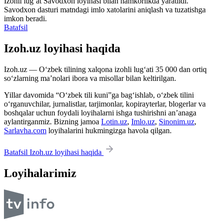
Izohli lugʻat
Savodxon
loyihasi bilan hamkorlikda yaratildi.
Savodxon dasturi matndagi imlo xatolarini aniqlash va tuzatishga
imkon beradi.
Batafsil
Izoh.uz loyihasi haqida
Izoh.uz — O‘zbek tilining xalqona izohli lug‘ati 35 000 dan ortiq
so‘zlarning ma’nolari ibora va misollar bilan keltirilgan.
Yillar davomida “O‘zbek tili kuni”ga bag‘ishlab, o‘zbek tilini
o‘rganuvchilar, jurnalistlar, tarjimonlar, kopirayterlar, blogerlar va
boshqalar uchun foydali loyihalarni ishga tushirishni an’anaga
aylantirganmiz. Bizning jamoa
Lotin.uz
,
Imlo.uz
,
Sinonim.uz
,
Sarlavha.com
loyihalarini hukmingizga havola qilgan.
Batafsil Izoh.uz loyihasi haqida
Loyihalarimiz