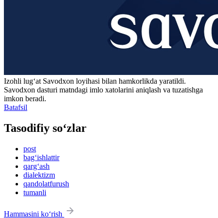
Izohli lugʻat
Savodxon
loyihasi bilan hamkorlikda yaratildi.
Savodxon dasturi matndagi imlo xatolarini aniqlash va tuzatishga
imkon beradi.
Batafsil
Tasodifiy so‘zlar
post
bag‘ishlattir
qarg‘ash
dialektizm
qandolatfurush
tumanli
Hammasini ko‘rish