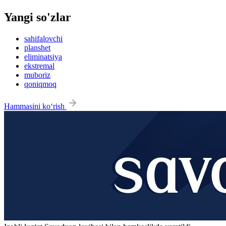
Yangi so'zlar
sahifalovchi
planshet
eliminatsiya
ekstremal
muboriz
qoniqmoq
Hammasini ko‘rish