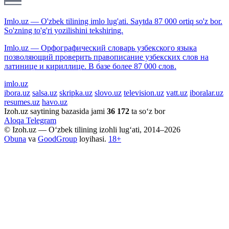
Imlo.uz — O'zbek tilining imlo lug'ati. Saytda 87 000 ortiq so'z bor.
So'zning to'g'ri yozilishini tekshiring.
Imlo.uz — Орфографический словарь узбекского языка
позволяющий проверить правописание узбекских слов на
латинице и кириллице. В базе более 87 000 слов.
imlo.uz
ibora.uz
salsa.uz
skripka.uz
slovo.uz
television.uz
vatt.uz
iboralar.uz
resumes.uz
havo.uz
Izoh.uz saytining bazasida jami
36 172
ta so‘z bor
Aloqa
Telegram
© Izoh.uz — O‘zbek tilining izohli lug‘ati, 2014–2026
Obuna
va
GoodGroup
loyihasi.
18+