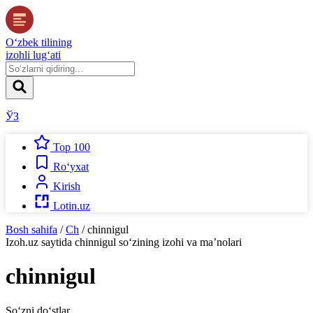
O‘zbek tilining
izohli lug‘ati
ЎЗ
Top 100
Ro‘yxat
Kirish
Lotin.uz
Bosh sahifa
/
Ch
/
chinnigul
Izoh.uz
saytida
chinnigul
so‘zining izohi va ma’nolari
chinnigul
So‘zni do‘stlar