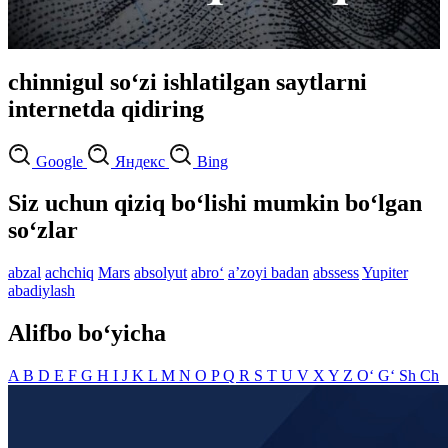
chinnigul so‘zi ishlatilgan saytlarni
internetda qidiring
Google
Яндекс
Bing
Siz uchun qiziq bo‘lishi mumkin bo‘lgan
so‘zlar
abzal
achchiq
Mars
absolyut
abro‘
aʼzoyi badan
abssess
Yupiter
abadiylash
Alifbo bo‘yicha
A
B
D
E
F
G
H
I
J
K
L
M
N
O
P
Q
R
S
T
U
V
X
Y
Z
O‘
G‘
Sh
Ch