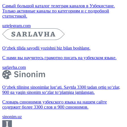
Самый большой каталог телеграм каналов в Узбекистане.
Только активные каналы по категориям и с подробной
статистикой.
uztelegram.com
O‘zbek tilida savodli yozishni biz bilan boshlang.
С нами вы научитесь грамотно писать на узбекском языке.
sarlavha.com
O‘zbek tilining sinonimlar lug‘ati. Saytda 3300 tadan ortiq so‘zlar,
900 ga yaqin sinonim so‘zlar to‘plamiga jamlangan.
Словарь синонимов узбекского языка на нашем сайте
содержит более 3300 слов и 900 синонимов.
sinonim.uz