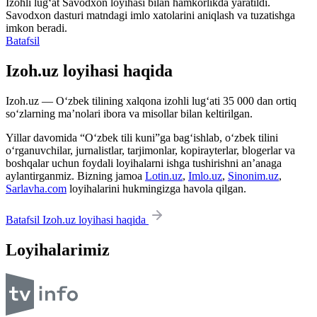
Izohli lugʻat
Savodxon
loyihasi bilan hamkorlikda yaratildi.
Savodxon dasturi matndagi imlo xatolarini aniqlash va tuzatishga
imkon beradi.
Batafsil
Izoh.uz loyihasi haqida
Izoh.uz — O‘zbek tilining xalqona izohli lug‘ati 35 000 dan ortiq
so‘zlarning ma’nolari ibora va misollar bilan keltirilgan.
Yillar davomida “O‘zbek tili kuni”ga bag‘ishlab, o‘zbek tilini
o‘rganuvchilar, jurnalistlar, tarjimonlar, kopirayterlar, blogerlar va
boshqalar uchun foydali loyihalarni ishga tushirishni an’anaga
aylantirganmiz. Bizning jamoa
Lotin.uz
,
Imlo.uz
,
Sinonim.uz
,
Sarlavha.com
loyihalarini hukmingizga havola qilgan.
Batafsil Izoh.uz loyihasi haqida
Loyihalarimiz