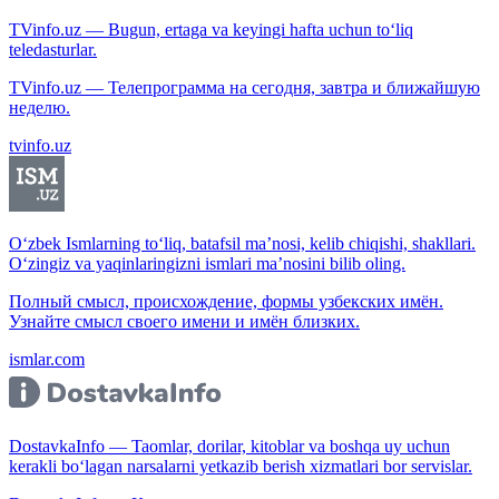
TVinfo.uz — Bugun, ertaga va keyingi hafta uchun to‘liq
teledasturlar.
TVinfo.uz — Телепрограмма на сегодня, завтра и ближайшую
неделю.
tvinfo.uz
O‘zbek Ismlarning to‘liq, batafsil ma’nosi, kelib chiqishi, shakllari.
O‘zingiz va yaqinlaringizni ismlari ma’nosini bilib oling.
Полный смысл, происхождение, формы узбекских имён.
Узнайте смысл своего имени и имён близких.
ismlar.com
DostavkaInfo — Taomlar, dorilar, kitoblar va boshqa uy uchun
kerakli bo‘lagan narsalarni yetkazib berish xizmatlari bor servislar.