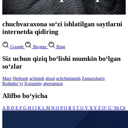
chuchvaraxona so‘zi ishlatilgan saytlarni
internetda qidiring
Google
Яндекс
Bing
Siz uchun qiziq bo‘lishi mumkin bo‘lgan
so‘zlar
Mars
Shekspir
achinish
abzal
achchiqlanish
Zamaxshariy
Boltiqbo‘yi
Xorazmiy
aberratsion
Alifbo bo‘yicha
A
B
D
E
F
G
H
I
J
K
L
M
N
O
P
Q
R
S
T
U
V
X
Y
Z
O‘
G‘
Sh
Ch