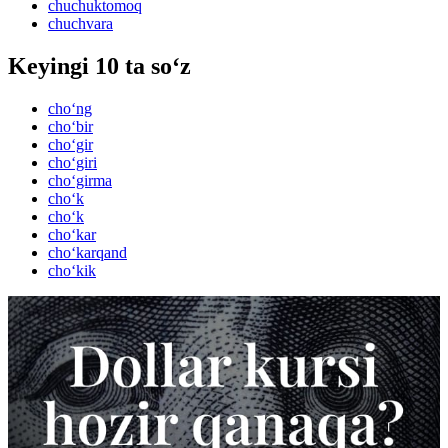
chuchuktomoq
chuchvara
Keyingi 10 ta so‘z
cho‘ng
cho‘bir
cho‘gir
cho‘giri
cho‘girma
cho‘k
cho‘k
cho‘kar
cho‘karqand
cho‘kik