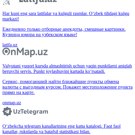
Har kuni eng sara latifalar va kulguli rasmlar. O‘zbek tilidagi kulgu
markazi!
Ежедневно только отборные анекдоты, смешные картинки.
Кузница юмора на узбекском языке!
latifa.uz
Valyutani yuqori kursda almashtirish uchun yaqin punktlarni aniqlab
beruvchi servis. Punkt joylashuvini kartada ko‘rsatadi.
Сервис, помогающий найти ближайшие пункты обмена
валюты с выгодным курсом. Покажет местоположение пункта
прямо на карте.
onmap.uz
O‘zbekcha telegram kanallarining eng katta katalogi. Faqt faol
kanallar, ruknlarda va batafsil statistikasi bilan.