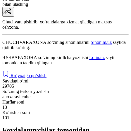
bilan ulashing
ot
Chuchvara pishirib, xoʻrandalarga xizmat qiladigan maxsus
oshxona.
CHUCHVARAXONA
so‘zining sinonimlarini
Sinonim.uz
saytida
qidirib ko‘ring.
ЧУЧВАРАХОНА
so‘zining kirillcha yozilishi
Lotin.uz
sayti
tomonidan taqdim qilingan.
Ro‘yxatga qo‘shish
Saytdagi o‘rni
29705
So‘zning teskari yozilishi
anoxaravhcuhc
Harflar soni
13
Ko‘rishlar soni
101
Foydalanuvchilar tomonidan