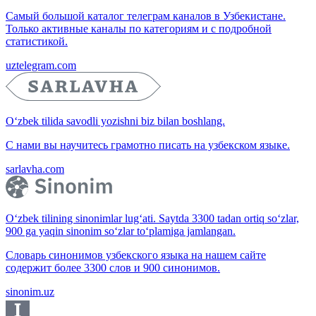
Самый большой каталог телеграм каналов в Узбекистане.
Только активные каналы по категориям и с подробной
статистикой.
uztelegram.com
O‘zbek tilida savodli yozishni biz bilan boshlang.
С нами вы научитесь грамотно писать на узбекском языке.
sarlavha.com
O‘zbek tilining sinonimlar lug‘ati. Saytda 3300 tadan ortiq so‘zlar,
900 ga yaqin sinonim so‘zlar to‘plamiga jamlangan.
Словарь синонимов узбекского языка на нашем сайте
содержит более 3300 слов и 900 синонимов.
sinonim.uz