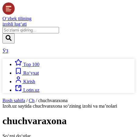
O‘zbek tilining
izohli lug‘ati
ЎЗ
Top 100
Ro‘yxat
Kirish
Lotin.uz
Bosh sahifa
/
Ch
/
chuchvaraxona
Izoh.uz
saytida
chuchvaraxona
so‘zining izohi va ma’nolari
chuchvaraxona
So‘zni do‘stlar