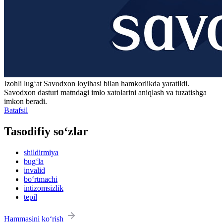
Izohli lugʻat
Savodxon
loyihasi bilan hamkorlikda yaratildi.
Savodxon dasturi matndagi imlo xatolarini aniqlash va tuzatishga
imkon beradi.
Batafsil
Tasodifiy so‘zlar
shildirmiya
bug‘la
invalid
bo‘rtmachi
intizomsizlik
tepil
Hammasini ko‘rish