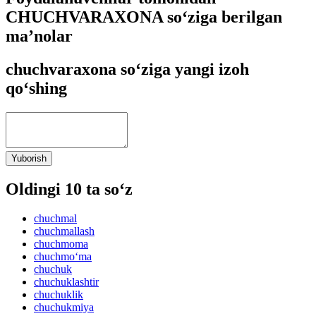
CHUCHVARAXONA so‘ziga berilgan
ma’nolar
chuchvaraxona so‘ziga yangi izoh
qo‘shing
Yuborish
Oldingi 10 ta so‘z
chuchmal
chuchmallash
chuchmoma
chuchmo‘ma
chuchuk
chuchuklashtir
chuchuklik
chuchukmiya