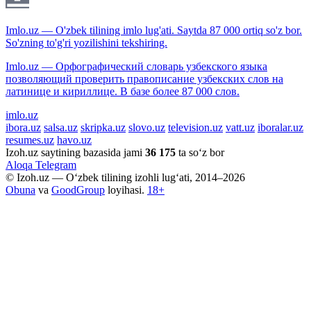
Imlo.uz — O'zbek tilining imlo lug'ati. Saytda 87 000 ortiq so'z bor.
So'zning to'g'ri yozilishini tekshiring.
Imlo.uz — Орфографический словарь узбекского языка
позволяющий проверить правописание узбекских слов на
латинице и кириллице. В базе более 87 000 слов.
imlo.uz
ibora.uz
salsa.uz
skripka.uz
slovo.uz
television.uz
vatt.uz
iboralar.uz
resumes.uz
havo.uz
Izoh.uz saytining bazasida jami
36 175
ta so‘z bor
Aloqa
Telegram
© Izoh.uz — O‘zbek tilining izohli lug‘ati, 2014–2026
Obuna
va
GoodGroup
loyihasi.
18+