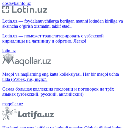
dostavkainfo.uz
Lotin.uz — foydalanuvchilarga berilgan matnni lotindan kirillga va
aksincha o‘girish xizmatini taklif etadi.
Lotin.uz — поможет транслитерировать с узбекской
кириллицы на латиницу и обратно. Легко!
lotin.uz
Maqol va naqllarning eng katta kolleksiyasi. Har bir maqol uchta
tilda (o‘zbek, rus, ingliz).
Самая большая коллекция пословиц и поговорок на трёх
языках (узбекский, русский, английский).
maqollar.uz
Har kuni eng sara latifalar va kulguli rasmlar. O‘zbek tilidagi kulgu