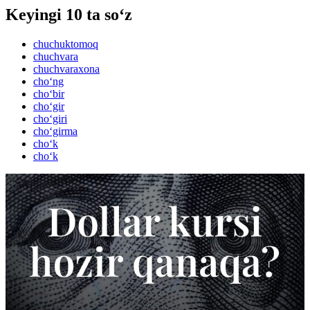
Keyingi 10 ta so‘z
chuchuktomoq
chuchvara
chuchvaraxona
cho‘ng
cho‘bir
cho‘gir
cho‘giri
cho‘girma
cho‘k
cho‘k