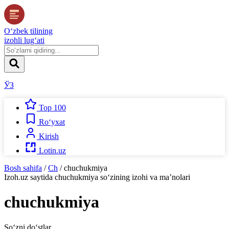
O‘zbek tilining
izohli lug‘ati
ЎЗ
Top 100
Ro‘yxat
Kirish
Lotin.uz
Bosh sahifa
/
Ch
/
chuchukmiya
Izoh.uz
saytida
chuchukmiya
so‘zining izohi va ma’nolari
chuchukmiya
So‘zni do‘stlar