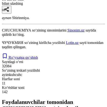
bilan ulashing
ot
aynan
Shirinmiya.
CHUCHUKMIYA
so‘zining sinonimlarini
Sinonim.uz
saytida
qidirib ko‘ring.
ЧУЧУКМИЯ
so‘zining kirillcha yozilishi
Lotin.uz
sayti tomonidan
taqdim qilingan.
Ro‘yxatga qo‘shish
Saytdagi o‘rni
32084
So‘zning teskari yozilishi
ayimkuhcuhc
Harflar soni
11
Ko‘rishlar soni
142
Foydalanuvchilar tomonidan