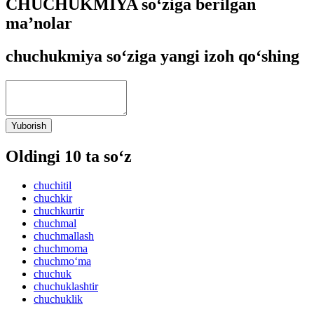
CHUCHUKMIYA so‘ziga berilgan
ma’nolar
chuchukmiya so‘ziga yangi izoh qo‘shing
Yuborish
Oldingi 10 ta so‘z
chuchitil
chuchkir
chuchkurtir
chuchmal
chuchmallash
chuchmoma
chuchmo‘ma
chuchuk
chuchuklashtir
chuchuklik