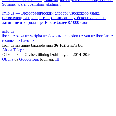
So'zning to'g'ri yozilishini tekshiring.
Imlo.uz — Орфографический словарь узбекского языка
позволяющий проверить правописание узбекских слов на
латинице и кириллице. В базе более 87 000 слов.
imlo.uz
ibora.uz
salsa.uz
skripka.uz
slovo.uz
television.uz
vatt.uz
iboralar.uz
resumes.uz
havo.uz
Izoh.uz saytining bazasida jami
36 162
ta so‘z bor
Aloqa
Telegram
© Izoh.uz — O‘zbek tilining izohli lug‘ati, 2014–2026
Obuna
va
GoodGroup
loyihasi.
18+