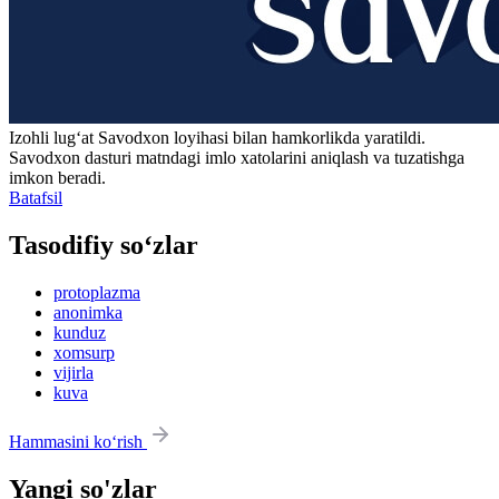
Izohli lugʻat
Savodxon
loyihasi bilan hamkorlikda yaratildi.
Savodxon dasturi matndagi imlo xatolarini aniqlash va tuzatishga
imkon beradi.
Batafsil
Tasodifiy so‘zlar
protoplazma
anonimka
kunduz
xomsurp
vijirla
kuva
Hammasini ko‘rish
Yangi so'zlar