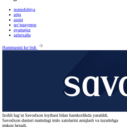
nomofobiya
atija
assist
qo‘nqaymoq
ayamajuz
safarxalta
Hammasini ko‘rish
Izohli lugʻat
Savodxon
loyihasi bilan hamkorlikda yaratildi.
Savodxon dasturi matndagi imlo xatolarini aniqlash va tuzatishga
imkon beradi.