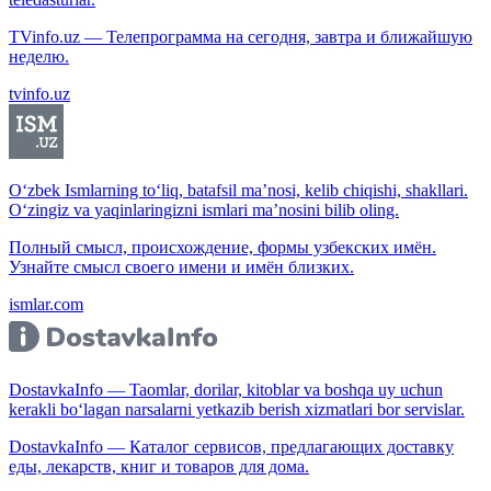
TVinfo.uz — Телепрограмма на сегодня, завтра и ближайшую
неделю.
tvinfo.uz
O‘zbek Ismlarning to‘liq, batafsil ma’nosi, kelib chiqishi, shakllari.
O‘zingiz va yaqinlaringizni ismlari ma’nosini bilib oling.
Полный смысл, происхождение, формы узбекских имён.
Узнайте смысл своего имени и имён близких.
ismlar.com
DostavkaInfo — Taomlar, dorilar, kitoblar va boshqa uy uchun
kerakli bo‘lagan narsalarni yetkazib berish xizmatlari bor servislar.
DostavkaInfo — Каталог сервисов, предлагающих доставку
еды, лекарств, книг и товаров для дома.