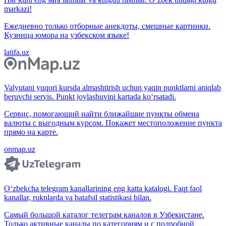
markazi!
Ежедневно только отборные анекдоты, смешные картинки.
Кузница юмора на узбекском языке!
latifa.uz
Valyutani yuqori kursda almashtirish uchun yaqin punktlarni aniqlab
beruvchi servis. Punkt joylashuvini kartada ko‘rsatadi.
Сервис, помогающий найти ближайшие пункты обмена
валюты с выгодным курсом. Покажет местоположение пункта
прямо на карте.
onmap.uz
O‘zbekcha telegram kanallarining eng katta katalogi. Faqt faol
kanallar, ruknlarda va batafsil statistikasi bilan.
Самый большой каталог телеграм каналов в Узбекистане.
Только активные каналы по категориям и с подробной