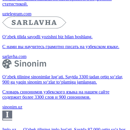
статистикой.
uztelegram.com
O‘zbek tilida savodli yozishni biz bilan boshlang.
С нами вы научитесь грамотно писать на узбекском языке.
sarlavha.com
O‘zbek tilining sinonimlar lug‘ati. Saytda 3300 tadan ortiq so‘zlar,
900 ga yaqin sinonim so‘zlar to‘plamiga jamlangan.
Словарь синонимов узбекского языка на нашем сайте
содержит более 3300 слов и 900 синонимов.
sinonim.uz
Imlo.uz — O'zbek tilining imlo lug'ati. Saytda 87 000 ortiq so'z bor.