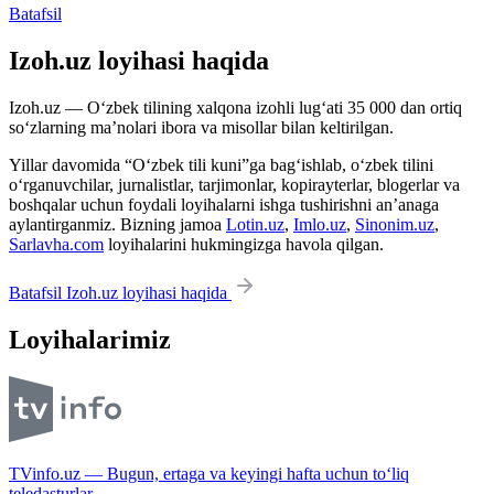
Batafsil
Izoh.uz loyihasi haqida
Izoh.uz — O‘zbek tilining xalqona izohli lug‘ati 35 000 dan ortiq
so‘zlarning ma’nolari ibora va misollar bilan keltirilgan.
Yillar davomida “O‘zbek tili kuni”ga bag‘ishlab, o‘zbek tilini
o‘rganuvchilar, jurnalistlar, tarjimonlar, kopirayterlar, blogerlar va
boshqalar uchun foydali loyihalarni ishga tushirishni an’anaga
aylantirganmiz. Bizning jamoa
Lotin.uz
,
Imlo.uz
,
Sinonim.uz
,
Sarlavha.com
loyihalarini hukmingizga havola qilgan.
Batafsil Izoh.uz loyihasi haqida
Loyihalarimiz
TVinfo.uz — Bugun, ertaga va keyingi hafta uchun to‘liq
teledasturlar.