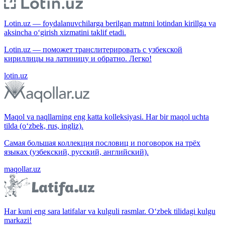
Lotin.uz — foydalanuvchilarga berilgan matnni lotindan kirillga va
aksincha o‘girish xizmatini taklif etadi.
Lotin.uz — поможет транслитерировать с узбекской
кириллицы на латиницу и обратно. Легко!
lotin.uz
Maqol va naqllarning eng katta kolleksiyasi. Har bir maqol uchta
tilda (o‘zbek, rus, ingliz).
Самая большая коллекция пословиц и поговорок на трёх
языках (узбекский, русский, английский).
maqollar.uz
Har kuni eng sara latifalar va kulguli rasmlar. O‘zbek tilidagi kulgu
markazi!