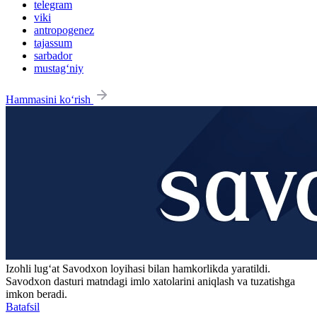
telegram
viki
antropogenez
tajassum
sarbador
mustag‘niy
Hammasini ko‘rish
Izohli lugʻat
Savodxon
loyihasi bilan hamkorlikda yaratildi.
Savodxon dasturi matndagi imlo xatolarini aniqlash va tuzatishga
imkon beradi.
Batafsil