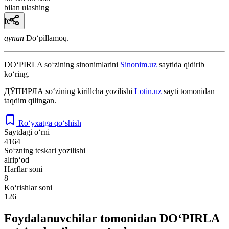
bilan ulashing
fe’l
aynan
Doʻpillamoq.
DO‘PIRLA
so‘zining sinonimlarini
Sinonim.uz
saytida qidirib
ko‘ring.
ДЎПИРЛА
so‘zining kirillcha yozilishi
Lotin.uz
sayti tomonidan
taqdim qilingan.
Ro‘yxatga qo‘shish
Saytdagi o‘rni
4164
So‘zning teskari yozilishi
alrip‘od
Harflar soni
8
Ko‘rishlar soni
126
Foydalanuvchilar tomonidan DO‘PIRLA