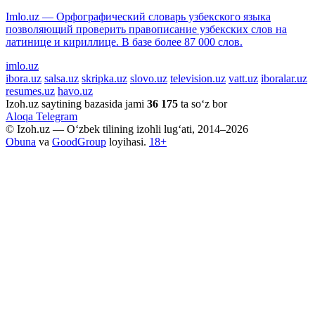
Imlo.uz — Орфографический словарь узбекского языка
позволяющий проверить правописание узбекских слов на
латинице и кириллице. В базе более 87 000 слов.
imlo.uz
ibora.uz
salsa.uz
skripka.uz
slovo.uz
television.uz
vatt.uz
iboralar.uz
resumes.uz
havo.uz
Izoh.uz saytining bazasida jami
36 175
ta so‘z bor
Aloqa
Telegram
© Izoh.uz — O‘zbek tilining izohli lug‘ati, 2014–2026
Obuna
va
GoodGroup
loyihasi.
18+