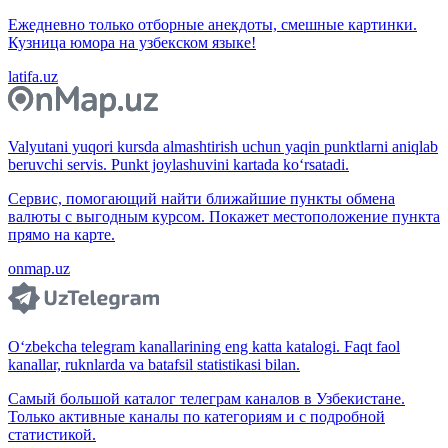
Ежедневно только отборные анекдоты, смешные картинки.
Кузница юмора на узбекском языке!
latifa.uz
Valyutani yuqori kursda almashtirish uchun yaqin punktlarni aniqlab
beruvchi servis. Punkt joylashuvini kartada ko‘rsatadi.
Сервис, помогающий найти ближайшие пункты обмена
валюты с выгодным курсом. Покажет местоположение пункта
прямо на карте.
onmap.uz
O‘zbekcha telegram kanallarining eng katta katalogi. Faqt faol
kanallar, ruknlarda va batafsil statistikasi bilan.
Самый большой каталог телеграм каналов в Узбекистане.
Только активные каналы по категориям и с подробной
статистикой.