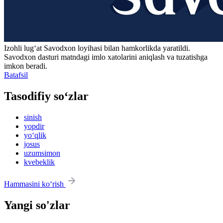
Izohli lugʻat
Savodxon
loyihasi bilan hamkorlikda yaratildi.
Savodxon dasturi matndagi imlo xatolarini aniqlash va tuzatishga
imkon beradi.
Batafsil
Tasodifiy so‘zlar
sinish
yopdir
yo‘qlik
josus
uzumsimon
kvebeklik
Hammasini ko‘rish
Yangi so'zlar