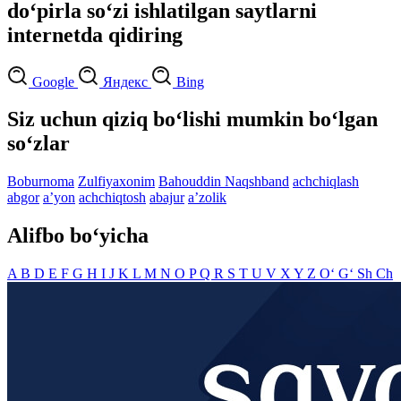
do‘pirla so‘zi ishlatilgan saytlarni
internetda qidiring
Google
Яндекс
Bing
Siz uchun qiziq bo‘lishi mumkin bo‘lgan
so‘zlar
Boburnoma
Zulfiyaxonim
Bahouddin Naqshband
achchiqlash
abgor
aʼyon
achchiqtosh
abajur
aʼzolik
Alifbo bo‘yicha
A
B
D
E
F
G
H
I
J
K
L
M
N
O
P
Q
R
S
T
U
V
X
Y
Z
O‘
G‘
Sh
Ch