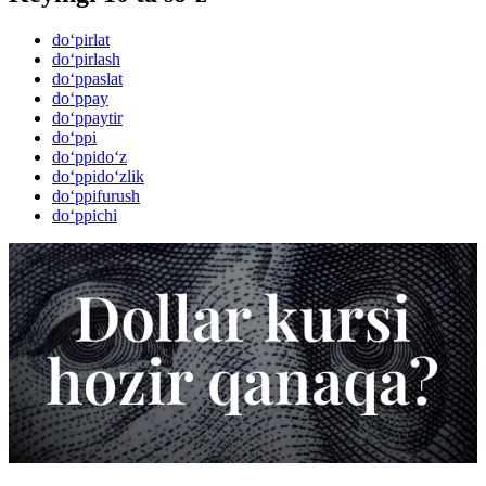
do‘pirlat
do‘pirlash
do‘ppaslat
do‘ppay
do‘ppaytir
do‘ppi
do‘ppido‘z
do‘ppido‘zlik
do‘ppifurush
do‘ppichi