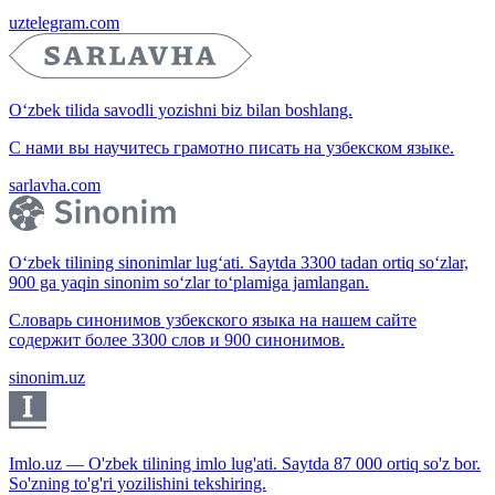
uztelegram.com
O‘zbek tilida savodli yozishni biz bilan boshlang.
С нами вы научитесь грамотно писать на узбекском языке.
sarlavha.com
O‘zbek tilining sinonimlar lug‘ati. Saytda 3300 tadan ortiq so‘zlar,
900 ga yaqin sinonim so‘zlar to‘plamiga jamlangan.
Словарь синонимов узбекского языка на нашем сайте
содержит более 3300 слов и 900 синонимов.
sinonim.uz
Imlo.uz — O'zbek tilining imlo lug'ati. Saytda 87 000 ortiq so'z bor.
So'zning to'g'ri yozilishini tekshiring.