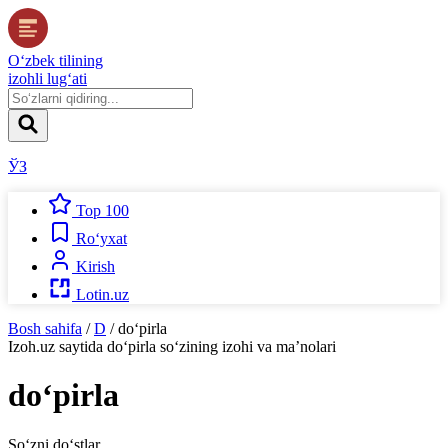
O‘zbek tilining
izohli lug‘ati
ЎЗ
Top 100
Ro‘yxat
Kirish
Lotin.uz
Bosh sahifa
/
D
/
do‘pirla
Izoh.uz
saytida
do‘pirla
so‘zining izohi va ma’nolari
do‘pirla
So‘zni do‘stlar