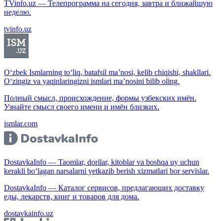
TVinfo.uz — Телепрограмма на сегодня, завтра и ближайшую
неделю.
tvinfo.uz
O‘zbek Ismlarning to‘liq, batafsil ma’nosi, kelib chiqishi, shakllari.
O‘zingiz va yaqinlaringizni ismlari ma’nosini bilib oling.
Полный смысл, происхождение, формы узбекских имён.
Узнайте смысл своего имени и имён близких.
ismlar.com
DostavkaInfo — Taomlar, dorilar, kitoblar va boshqa uy uchun
kerakli bo‘lagan narsalarni yetkazib berish xizmatlari bor servislar.
DostavkaInfo — Каталог сервисов, предлагающих доставку
еды, лекарств, книг и товаров для дома.
dostavkainfo.uz