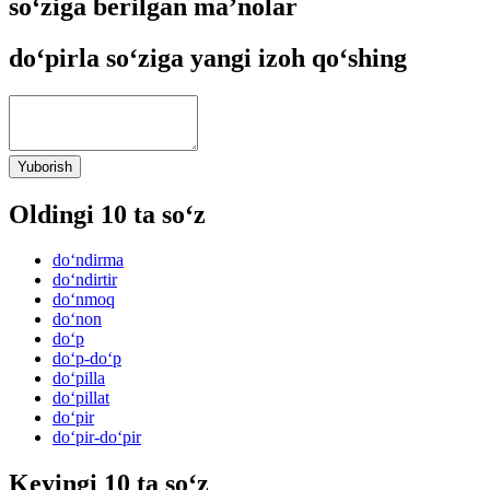
so‘ziga berilgan ma’nolar
do‘pirla so‘ziga yangi izoh qo‘shing
Yuborish
Oldingi 10 ta so‘z
do‘ndirma
do‘ndirtir
do‘nmoq
do‘non
do‘p
do‘p-do‘p
do‘pilla
do‘pillat
do‘pir
do‘pir-do‘pir
Keyingi 10 ta so‘z