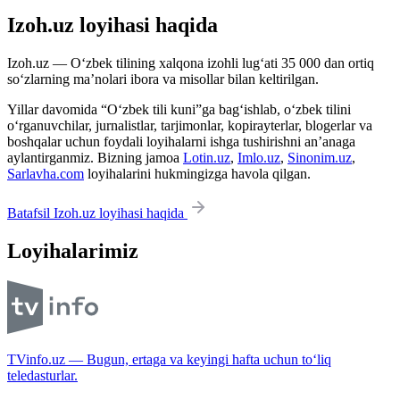
Izoh.uz loyihasi haqida
Izoh.uz — O‘zbek tilining xalqona izohli lug‘ati 35 000 dan ortiq
so‘zlarning ma’nolari ibora va misollar bilan keltirilgan.
Yillar davomida “O‘zbek tili kuni”ga bag‘ishlab, o‘zbek tilini
o‘rganuvchilar, jurnalistlar, tarjimonlar, kopirayterlar, blogerlar va
boshqalar uchun foydali loyihalarni ishga tushirishni an’anaga
aylantirganmiz. Bizning jamoa
Lotin.uz
,
Imlo.uz
,
Sinonim.uz
,
Sarlavha.com
loyihalarini hukmingizga havola qilgan.
Batafsil Izoh.uz loyihasi haqida
Loyihalarimiz
TVinfo.uz — Bugun, ertaga va keyingi hafta uchun to‘liq
teledasturlar.