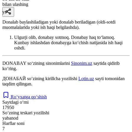
bilan ulashing
ys
Donalab baylashiladigan yoki donalab beriladigan (oldi-sotdi
muomalalarida yoki ish haqi belgilashda).
Ulgurji olib, donabay sotmoq. Donabay haq toʻlamoq.
Kunbay ishlashdan donabayga koʻchish natijasida ish haqi
oshdi.
DONABAY
so‘zining sinonimlarini
Sinonim.uz
saytida qidirib
ko‘ring.
ДОНАБАЙ
so‘zining kirillcha yozilishi
Lotin.uz
sayti tomonidan
taqdim qilingan.
Ro‘yxatga qo‘shish
Saytdagi o‘rni
17950
So‘zning teskari yozilishi
yabanod
Harflar soni
7