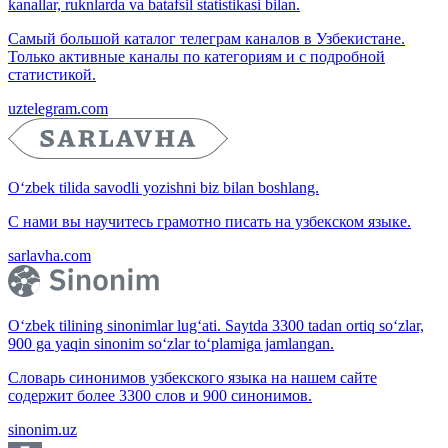
kanallar, ruknlarda va batafsil statistikasi bilan.
Самый большой каталог телеграм каналов в Узбекистане.
Только активные каналы по категориям и с подробной
статистикой.
uztelegram.com
O‘zbek tilida savodli yozishni biz bilan boshlang.
С нами вы научитесь грамотно писать на узбекском языке.
sarlavha.com
O‘zbek tilining sinonimlar lug‘ati. Saytda 3300 tadan ortiq so‘zlar,
900 ga yaqin sinonim so‘zlar to‘plamiga jamlangan.
Словарь синонимов узбекского языка на нашем сайте
содержит более 3300 слов и 900 синонимов.
sinonim.uz