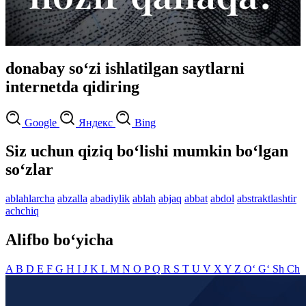
donabay so‘zi ishlatilgan saytlarni
internetda qidiring
Google
Яндекс
Bing
Siz uchun qiziq bo‘lishi mumkin bo‘lgan
so‘zlar
ablahlarcha
abzalla
abadiylik
ablah
abjaq
abbat
abdol
abstraktlashtir
achchiq
Alifbo bo‘yicha
A
B
D
E
F
G
H
I
J
K
L
M
N
O
P
Q
R
S
T
U
V
X
Y
Z
O‘
G‘
Sh
Ch