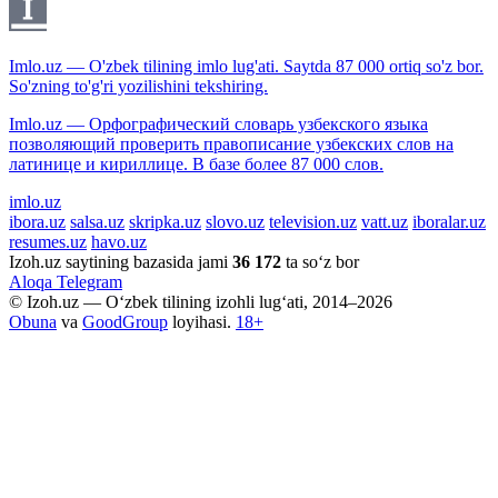
Imlo.uz — O'zbek tilining imlo lug'ati. Saytda 87 000 ortiq so'z bor.
So'zning to'g'ri yozilishini tekshiring.
Imlo.uz — Орфографический словарь узбекского языка
позволяющий проверить правописание узбекских слов на
латинице и кириллице. В базе более 87 000 слов.
imlo.uz
ibora.uz
salsa.uz
skripka.uz
slovo.uz
television.uz
vatt.uz
iboralar.uz
resumes.uz
havo.uz
Izoh.uz saytining bazasida jami
36 172
ta so‘z bor
Aloqa
Telegram
© Izoh.uz — O‘zbek tilining izohli lug‘ati, 2014–2026
Obuna
va
GoodGroup
loyihasi.
18+