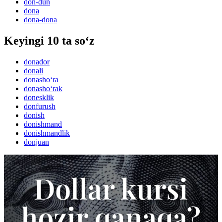
don-dun
dona
dona-dona
Keyingi 10 ta so‘z
donador
donali
donasho‘ra
donasho‘rak
donesklik
donfurush
donish
donishmand
donishmandlik
donjuan