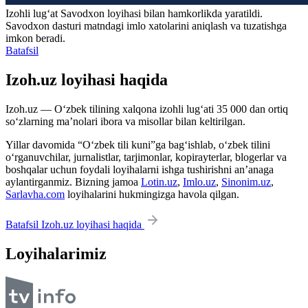
Izohli lugʻat
Savodxon
loyihasi bilan hamkorlikda yaratildi.
Savodxon dasturi matndagi imlo xatolarini aniqlash va tuzatishga
imkon beradi.
Batafsil
Izoh.uz loyihasi haqida
Izoh.uz — O‘zbek tilining xalqona izohli lug‘ati 35 000 dan ortiq
so‘zlarning ma’nolari ibora va misollar bilan keltirilgan.
Yillar davomida “O‘zbek tili kuni”ga bag‘ishlab, o‘zbek tilini
o‘rganuvchilar, jurnalistlar, tarjimonlar, kopirayterlar, blogerlar va
boshqalar uchun foydali loyihalarni ishga tushirishni an’anaga
aylantirganmiz. Bizning jamoa
Lotin.uz
,
Imlo.uz
,
Sinonim.uz
,
Sarlavha.com
loyihalarini hukmingizga havola qilgan.
Batafsil Izoh.uz loyihasi haqida
Loyihalarimiz