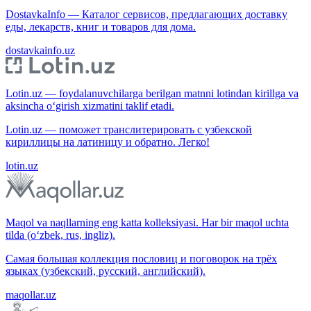
DostavkaInfo — Каталог сервисов, предлагающих доставку
еды, лекарств, книг и товаров для дома.
dostavkainfo.uz
Lotin.uz — foydalanuvchilarga berilgan matnni lotindan kirillga va
aksincha o‘girish xizmatini taklif etadi.
Lotin.uz — поможет транслитерировать с узбекской
кириллицы на латиницу и обратно. Легко!
lotin.uz
Maqol va naqllarning eng katta kolleksiyasi. Har bir maqol uchta
tilda (o‘zbek, rus, ingliz).
Самая большая коллекция пословиц и поговорок на трёх
языках (узбекский, русский, английский).
maqollar.uz