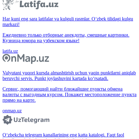
Har kuni eng sara latifalar va kulguli rasmlar. O‘zbek tilidagi kulgu
markazi!
Ежедневно только отборные анекдоты, смешные картинки.
Кузница юмора на узбекском языке!
latifa.uz
Valyutani yuqori kursda almashtirish uchun yaqin punktlarni aniqlab
beruvchi servis. Punkt joylashuvini kartada ko‘rsatadi.
Сервис, помогающий найти ближайшие пункты обмена
валюты с выгодным курсом. Покажет местоположение пункта
прямо на карте.
onmap.uz
O‘zbekcha telegram kanallarining eng katta katalogi. Faqt faol