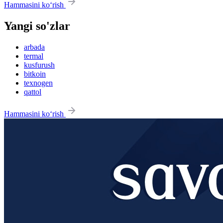
Hammasini ko‘rish
Yangi so'zlar
arbada
termal
kusfurush
bitkoin
texnogen
qattol
Hammasini ko‘rish