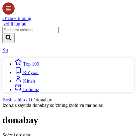
O‘zbek tilining
izohli lug‘ati
ЎЗ
Top 100
Ro‘yxat
Kirish
Lotin.uz
Bosh sahifa
/
D
/
donabay
Izoh.uz
saytida
donabay
so‘zining izohi va ma’nolari
donabay
So‘zni do‘stlar