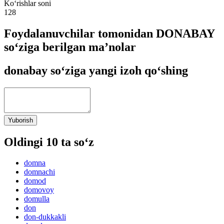
Ko‘rishlar soni
128
Foydalanuvchilar tomonidan DONABAY
so‘ziga berilgan ma’nolar
donabay so‘ziga yangi izoh qo‘shing
Yuborish
Oldingi 10 ta so‘z
domna
domnachi
domod
domovoy
domulla
don
don-dukkakli