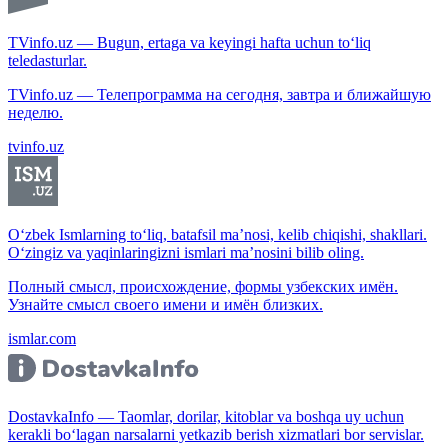
TVinfo.uz — Bugun, ertaga va keyingi hafta uchun to‘liq
teledasturlar.
TVinfo.uz — Телепрограмма на сегодня, завтра и ближайшую
неделю.
tvinfo.uz
O‘zbek Ismlarning to‘liq, batafsil ma’nosi, kelib chiqishi, shakllari.
O‘zingiz va yaqinlaringizni ismlari ma’nosini bilib oling.
Полный смысл, происхождение, формы узбекских имён.
Узнайте смысл своего имени и имён близких.
ismlar.com
DostavkaInfo — Taomlar, dorilar, kitoblar va boshqa uy uchun
kerakli bo‘lagan narsalarni yetkazib berish xizmatlari bor servislar.