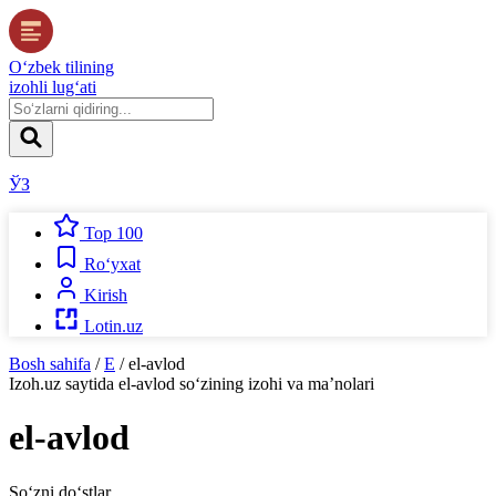
O‘zbek tilining
izohli lug‘ati
ЎЗ
Top 100
Ro‘yxat
Kirish
Lotin.uz
Bosh sahifa
/
E
/
el-avlod
Izoh.uz
saytida
el-avlod
so‘zining izohi va ma’nolari
el-avlod
So‘zni do‘stlar