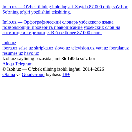
Imlo.uz — O'zbek tilining imlo lug'ati. Saytda 87 000 ortiq so'z bor.
So'zning to'g'ri yozilishini tekshiring.
Imlo.uz — Орфографический словарь узбекского языка
позволяющий проверить правописание узбекских слов на
латинице и кириллице. В базе более 87 000 слов.
imlo.uz
ibora.uz
salsa.uz
skripka.uz
slovo.uz
television.uz
vatt.uz
iboralar.uz
resumes.uz
havo.uz
Izoh.uz saytining bazasida jami
36 149
ta so‘z bor
Aloqa
Telegram
© Izoh.uz — O‘zbek tilining izohli lug‘ati, 2014–2026
Obuna
va
GoodGroup
loyihasi.
18+