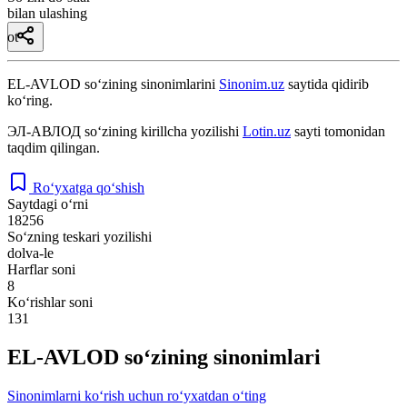
bilan ulashing
ot
EL-AVLOD
so‘zining sinonimlarini
Sinonim.uz
saytida qidirib
ko‘ring.
ЭЛ-АВЛОД
so‘zining kirillcha yozilishi
Lotin.uz
sayti tomonidan
taqdim qilingan.
Ro‘yxatga qo‘shish
Saytdagi o‘rni
18256
So‘zning teskari yozilishi
dolva-le
Harflar soni
8
Ko‘rishlar soni
131
EL-AVLOD so‘zining sinonimlari
Sinonimlarni ko‘rish uchun ro‘yxatdan o‘ting