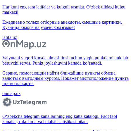
Har kuni eng sara latifalar va kulguli rasmlar. O‘zbek tilidagi kulgu
markazi!
Ежедневно только отборные анекдоты, смешные картинки.
Кузница юмора на узбекском языке!
latifa.uz
Valyutani yuqori kursda almashtirish uchun yaqin punktlarni aniqlab
beruvchi servis. Punkt joylashuvini kartada ko‘rsatadi.
Сервис, помогающий найти ближайшие пункты обмена
валюты с выгодным курсом. Покажет местоположение пункта
прямо на карте.
onmap.uz
O‘zbekcha telegram kanallarining eng katta katalogi. Faqt faol
kanallar, ruknlarda va batafsil statistikasi bilan.