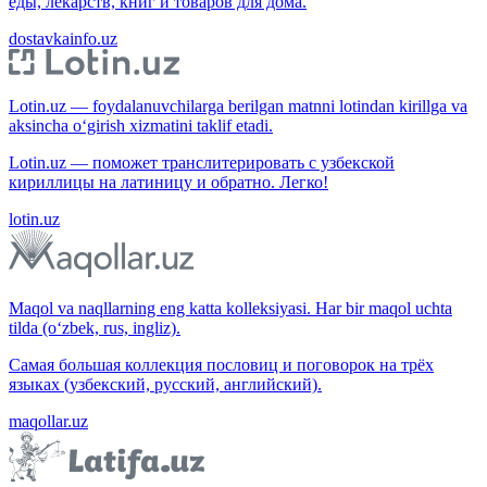
еды, лекарств, книг и товаров для дома.
dostavkainfo.uz
Lotin.uz — foydalanuvchilarga berilgan matnni lotindan kirillga va
aksincha o‘girish xizmatini taklif etadi.
Lotin.uz — поможет транслитерировать с узбекской
кириллицы на латиницу и обратно. Легко!
lotin.uz
Maqol va naqllarning eng katta kolleksiyasi. Har bir maqol uchta
tilda (o‘zbek, rus, ingliz).
Самая большая коллекция пословиц и поговорок на трёх
языках (узбекский, русский, английский).
maqollar.uz