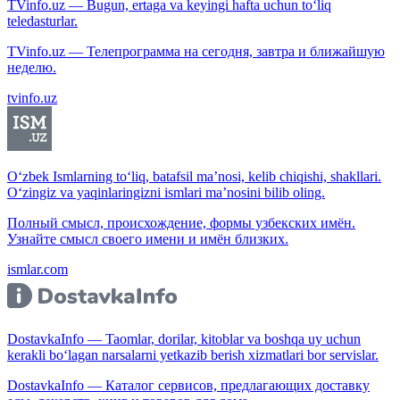
TVinfo.uz — Bugun, ertaga va keyingi hafta uchun to‘liq
teledasturlar.
TVinfo.uz — Телепрограмма на сегодня, завтра и ближайшую
неделю.
tvinfo.uz
O‘zbek Ismlarning to‘liq, batafsil ma’nosi, kelib chiqishi, shakllari.
O‘zingiz va yaqinlaringizni ismlari ma’nosini bilib oling.
Полный смысл, происхождение, формы узбекских имён.
Узнайте смысл своего имени и имён близких.
ismlar.com
DostavkaInfo — Taomlar, dorilar, kitoblar va boshqa uy uchun
kerakli bo‘lagan narsalarni yetkazib berish xizmatlari bor servislar.
DostavkaInfo — Каталог сервисов, предлагающих доставку