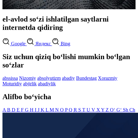
el-avlod so‘zi ishlatilgan saytlarni
internetda qidiring
Google
Яндекс
Bing
Siz uchun qiziq bo‘lishi mumkin bo‘lgan
so‘zlar
abssissa
Nizomiy
absolyutizm
abadiy
Bundestag
Xorazmiy
Moturidiy
abjirlik
abadiylik
Alifbo bo‘yicha
A
B
D
E
F
G
H
I
J
K
L
M
N
O
P
Q
R
S
T
U
V
X
Y
Z
O‘
G‘
Sh
Ch