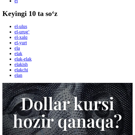
el
Keyingi 10 ta so‘z
el-ulus
el-urug‘
el-xalq
el-yurt
ela
elak
elak-elak
elakish
elakchi
elan