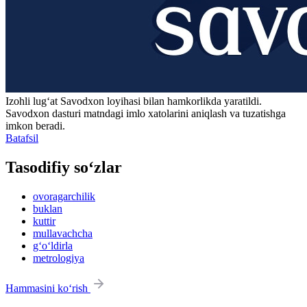
Izohli lugʻat
Savodxon
loyihasi bilan hamkorlikda yaratildi.
Savodxon dasturi matndagi imlo xatolarini aniqlash va tuzatishga
imkon beradi.
Batafsil
Tasodifiy so‘zlar
ovoragarchilik
buklan
kuttir
mullavachcha
g‘o‘ldirla
metrologiya
Hammasini ko‘rish