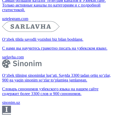
Самый большой каталог телеграм каналов в Узбекистане.
Только активные каналы по категориям и с подробной
статистикой.
uztelegram.com
O‘zbek tilida savodli yozishni biz bilan boshlang.
С нами вы научитесь грамотно писать на узбекском языке.
sarlavha.com
O‘zbek tilining sinonimlar lug‘ati. Saytda 3300 tadan ortiq so‘zlar,
900 ga yaqin sinonim so‘zlar to‘plamiga jamlangan.
Словарь синонимов узбекского языка на нашем сайте
содержит более 3300 слов и 900 синонимов.
sinonim.uz