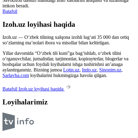
Savodxon dasturi matndagi imlo xatolarini aniqlash va tuzatishga
imkon beradi.
Batafsil
Izoh.uz loyihasi haqida
Izoh.uz — O‘zbek tilining xalqona izohli lug‘ati 35 000 dan ortiq
so‘zlarning ma’nolari ibora va misollar bilan keltirilgan.
Yillar davomida “O‘zbek tili kuni”ga bag‘ishlab, o‘zbek tilini
o‘rganuvchilar, jurnalistlar, tarjimonlar, kopirayterlar, blogerlar va
boshqalar uchun foydali loyihalarni ishga tushirishni an’anaga
aylantirganmiz. Bizning jamoa
Lotin.uz
,
Imlo.uz
,
Sinonim.uz
,
Sarlavha.com
loyihalarini hukmingizga havola qilgan.
Batafsil Izoh.uz loyihasi haqida
Loyihalarimiz