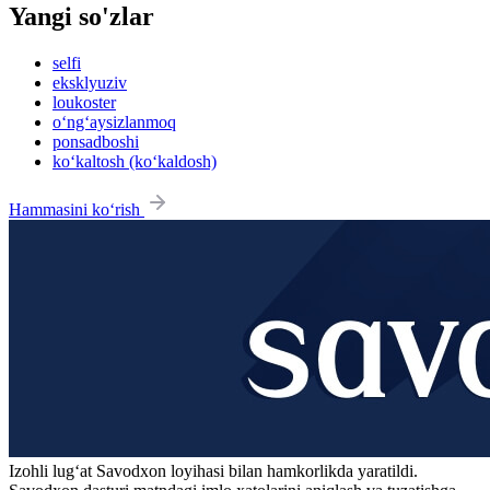
Yangi so'zlar
selfi
eksklyuziv
loukoster
o‘ng‘aysizlanmoq
ponsadboshi
ko‘kaltosh (ko‘kaldosh)
Hammasini ko‘rish
Izohli lugʻat
Savodxon
loyihasi bilan hamkorlikda yaratildi.