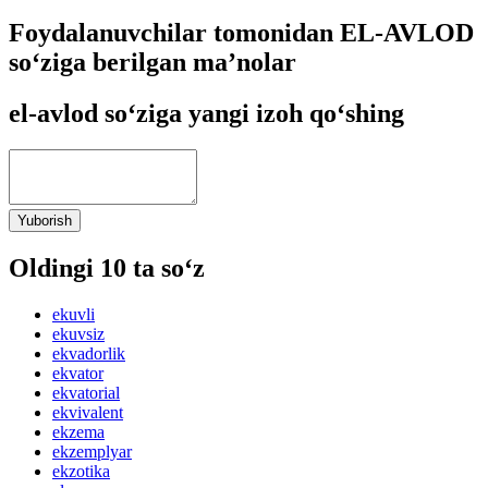
Foydalanuvchilar tomonidan EL-AVLOD
so‘ziga berilgan ma’nolar
el-avlod so‘ziga yangi izoh qo‘shing
Yuborish
Oldingi 10 ta so‘z
ekuvli
ekuvsiz
ekvadorlik
ekvator
ekvatorial
ekvivalent
ekzema
ekzemplyar
ekzotika