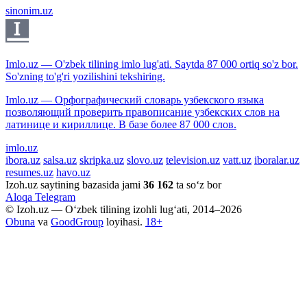
sinonim.uz
Imlo.uz — O'zbek tilining imlo lug'ati. Saytda 87 000 ortiq so'z bor.
So'zning to'g'ri yozilishini tekshiring.
Imlo.uz — Орфографический словарь узбекского языка
позволяющий проверить правописание узбекских слов на
латинице и кириллице. В базе более 87 000 слов.
imlo.uz
ibora.uz
salsa.uz
skripka.uz
slovo.uz
television.uz
vatt.uz
iboralar.uz
resumes.uz
havo.uz
Izoh.uz saytining bazasida jami
36 162
ta so‘z bor
Aloqa
Telegram
© Izoh.uz — O‘zbek tilining izohli lug‘ati, 2014–2026
Obuna
va
GoodGroup
loyihasi.
18+