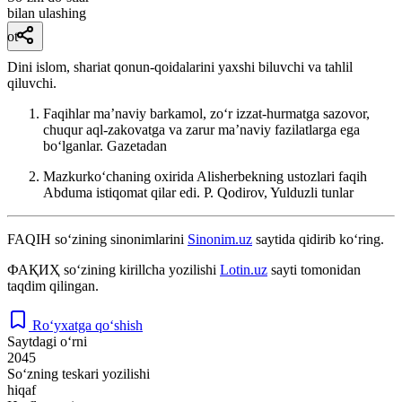
bilan ulashing
ot
Dini islom, shariat qonun-qoidalarini yaxshi biluvchi va tahlil
qiluvchi.
Faqihlar maʼnaviy barkamol, zoʻr izzat-hurmatga sazovor,
chuqur aql-zakovatga va zarur maʼnaviy fazilatlarga ega
boʻlganlar.
Gazetadan
Mazkurkoʻchaning oxirida Alisherbekning ustozlari faqih
Abduma istiqomat qilar edi.
P. Qodirov, Yulduzli tunlar
FAQIH
so‘zining sinonimlarini
Sinonim.uz
saytida qidirib ko‘ring.
ФАҚИҲ
so‘zining kirillcha yozilishi
Lotin.uz
sayti tomonidan
taqdim qilingan.
Ro‘yxatga qo‘shish
Saytdagi o‘rni
2045
So‘zning teskari yozilishi
hiqaf