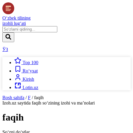
O‘zbek tilining
izohli lug‘ati
ЎЗ
Top 100
Ro‘yxat
Kirish
Lotin.uz
Bosh sahifa
/
F
/
faqih
Izoh.uz
saytida
faqih
so‘zining izohi va ma’nolari
faqih
So‘zni do‘stlar