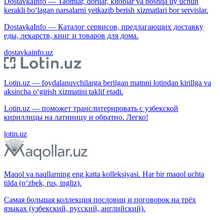
DostavkaInfo — Taomlar, dorilar, kitoblar va boshqa uy uchun
kerakli bo‘lagan narsalarni yetkazib berish xizmatlari bor servislar.
DostavkaInfo — Каталог сервисов, предлагающих доставку
еды, лекарств, книг и товаров для дома.
dostavkainfo.uz
Lotin.uz — foydalanuvchilarga berilgan matnni lotindan kirillga va
aksincha o‘girish xizmatini taklif etadi.
Lotin.uz — поможет транслитерировать с узбекской
кириллицы на латиницу и обратно. Легко!
lotin.uz
Maqol va naqllarning eng katta kolleksiyasi. Har bir maqol uchta
tilda (o‘zbek, rus, ingliz).
Самая большая коллекция пословиц и поговорок на трёх
языках (узбекский, русский, английский).