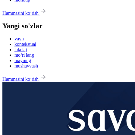
Hammasini ko‘rish
Yangi so'zlar
vayn
kontekstual
takelaj
mo‘ri lang
mayning
mushavvash
Hammasini ko‘rish