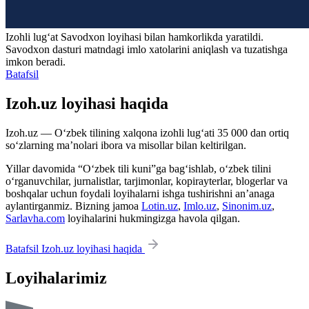
Izohli lugʻat
Savodxon
loyihasi bilan hamkorlikda yaratildi.
Savodxon dasturi matndagi imlo xatolarini aniqlash va tuzatishga
imkon beradi.
Batafsil
Izoh.uz loyihasi haqida
Izoh.uz — O‘zbek tilining xalqona izohli lug‘ati 35 000 dan ortiq
so‘zlarning ma’nolari ibora va misollar bilan keltirilgan.
Yillar davomida “O‘zbek tili kuni”ga bag‘ishlab, o‘zbek tilini
o‘rganuvchilar, jurnalistlar, tarjimonlar, kopirayterlar, blogerlar va
boshqalar uchun foydali loyihalarni ishga tushirishni an’anaga
aylantirganmiz. Bizning jamoa
Lotin.uz
,
Imlo.uz
,
Sinonim.uz
,
Sarlavha.com
loyihalarini hukmingizga havola qilgan.
Batafsil Izoh.uz loyihasi haqida
Loyihalarimiz