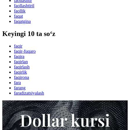
faollashtir
faollashtiril
faollik
faqat
faqatgina
Keyingi 10 ta so‘z
faqir
faqir-fuqaro
faqira
faqirlan
faqirlash
faqirlik
faqirona
fara
farang
faradizatsiyalash