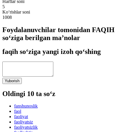
Harflar soni
5
Ko‘rishlar soni
1008
Foydalanuvchilar tomonidan FAQIH
so‘ziga berilgan ma’nolar
faqih so‘ziga yangi izoh qo‘shing
Yuborish
Oldingi 10 ta so‘z
fanshunoslik
faol
faoliyat
faoliyatsiz
faoliyatsizlik