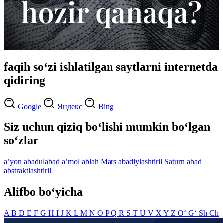
faqih so‘zi ishlatilgan saytlarni internetda
qidiring
Google
Яндекс
Bing
Siz uchun qiziq bo‘lishi mumkin bo‘lgan
so‘zlar
aʼyon
abadulabad
aʼmol
ablah
Mars
abadiylashtiril
Saturn
abad
abstraktlashtiril
Alifbo bo‘yicha
A
B
D
E
F
G
H
I
J
K
L
M
N
O
P
Q
R
S
T
U
V
X
Y
Z
O‘
G‘
Sh
Ch