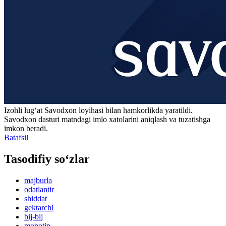
Izohli lugʻat
Savodxon
loyihasi bilan hamkorlikda yaratildi.
Savodxon dasturi matndagi imlo xatolarini aniqlash va tuzatishga
imkon beradi.
Batafsil
Tasodifiy so‘zlar
majburla
odatlantir
shiddat
gektarchi
bij-bij
monotip