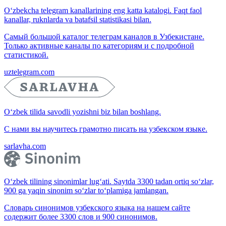
O‘zbekcha telegram kanallarining eng katta katalogi. Faqt faol
kanallar, ruknlarda va batafsil statistikasi bilan.
Самый большой каталог телеграм каналов в Узбекистане.
Только активные каналы по категориям и с подробной
статистикой.
uztelegram.com
O‘zbek tilida savodli yozishni biz bilan boshlang.
С нами вы научитесь грамотно писать на узбекском языке.
sarlavha.com
O‘zbek tilining sinonimlar lug‘ati. Saytda 3300 tadan ortiq so‘zlar,
900 ga yaqin sinonim so‘zlar to‘plamiga jamlangan.
Словарь синонимов узбекского языка на нашем сайте
содержит более 3300 слов и 900 синонимов.