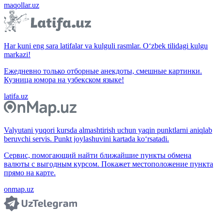
maqollar.uz
Har kuni eng sara latifalar va kulguli rasmlar. O‘zbek tilidagi kulgu
markazi!
Ежедневно только отборные анекдоты, смешные картинки.
Кузница юмора на узбекском языке!
latifa.uz
Valyutani yuqori kursda almashtirish uchun yaqin punktlarni aniqlab
beruvchi servis. Punkt joylashuvini kartada ko‘rsatadi.
Сервис, помогающий найти ближайшие пункты обмена
валюты с выгодным курсом. Покажет местоположение пункта
прямо на карте.
onmap.uz