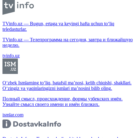
TVinfo.uz — Bugun, ertaga va keyingi hafta uchun to‘liq
teledasturlar.
TVinfo.uz — Телепрограмма на сегодня, завтра и ближайшую
неделю.
tvinfo.uz
O‘zbek Ismlarning to‘liq, batafsil ma’nosi, kelib chiqishi, shakllari.
O‘zingiz va yaqinlaringizni ismlari ma’nosini bilib oling.
Полный смысл, происхождение, формы узбекских имён.
Узнайте смысл своего имени и имён близких.
ismlar.com