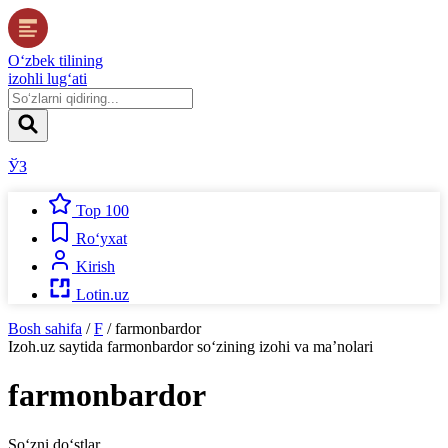
O‘zbek tilining
izohli lug‘ati
ЎЗ
Top 100
Ro‘yxat
Kirish
Lotin.uz
Bosh sahifa
/
F
/
farmonbardor
Izoh.uz
saytida
farmonbardor
so‘zining izohi va ma’nolari
farmonbardor
So‘zni do‘stlar