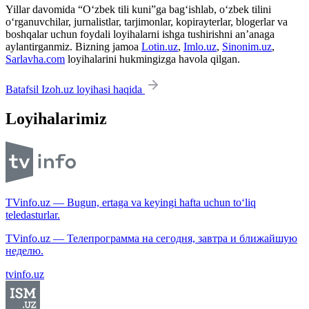
Yillar davomida “O‘zbek tili kuni”ga bag‘ishlab, o‘zbek tilini
o‘rganuvchilar, jurnalistlar, tarjimonlar, kopirayterlar, blogerlar va
boshqalar uchun foydali loyihalarni ishga tushirishni an’anaga
aylantirganmiz. Bizning jamoa
Lotin.uz
,
Imlo.uz
,
Sinonim.uz
,
Sarlavha.com
loyihalarini hukmingizga havola qilgan.
Batafsil Izoh.uz loyihasi haqida
Loyihalarimiz
TVinfo.uz — Bugun, ertaga va keyingi hafta uchun to‘liq
teledasturlar.
TVinfo.uz — Телепрограмма на сегодня, завтра и ближайшую
неделю.
tvinfo.uz