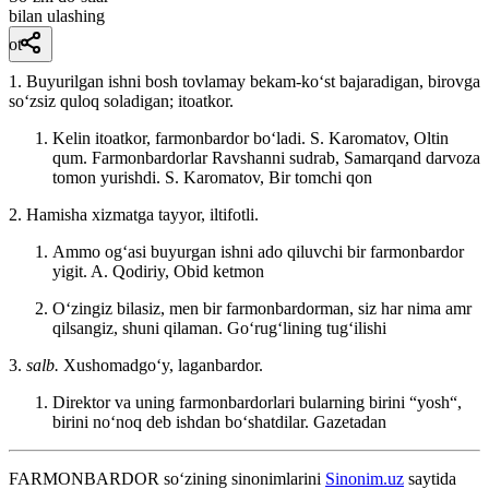
bilan ulashing
ot
1. Buyurilgan ishni bosh tovlamay bekam-koʻst bajaradigan, birovga
soʻzsiz quloq soladigan; itoatkor.
Kelin itoatkor, farmonbardor boʻladi. S. Karomatov, Oltin
qum. Farmonbardorlar Ravshanni sudrab, Samarqand darvoza
tomon yurishdi.
S. Karomatov, Bir tomchi qon
2. Hamisha xizmatga tayyor, iltifotli.
Ammo ogʻasi buyurgan ishni ado qiluvchi bir farmonbardor
yigit.
A. Qodiriy, Obid ketmon
Oʻzingiz bilasiz, men bir farmonbardorman, siz har nima amr
qilsangiz, shuni qilaman.
Goʻrugʻlining tugʻilishi
3.
salb.
Xushomadgoʻy, laganbardor.
Direktor va uning farmonbardorlari bularning birini “yosh“,
birini noʻnoq deb ishdan boʻshatdilar.
Gazetadan
FARMONBARDOR
so‘zining sinonimlarini
Sinonim.uz
saytida