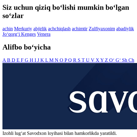
Siz uchun qiziq bo‘lishi mumkin bo‘lgan
so‘zlar
achin
Merkuriy
abjirlik
achchiqlash
achimtir
Zulfiyaxonim
abadiylik
Jo‘qorg‘i Kenges
Venera
Alifbo bo‘yicha
A
B
D
E
F
G
H
I
J
K
L
M
N
O
P
Q
R
S
T
U
V
X
Y
Z
O‘
G‘
Sh
Ch
Izohli lugʻat
Savodxon
loyihasi bilan hamkorlikda yaratildi.