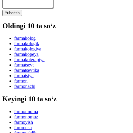
Yuborish
Oldingi 10 ta so‘z
farmakolog
farmakologik
farmakologiya
farmakopeya
farmakoterapiya
farmatsevt
farmatsevtika
farmatsiya
farmon
farmonachi
Keyingi 10 ta so‘z
farmonnoma
farmonomuz
farmoyish
faromush
faromushlik