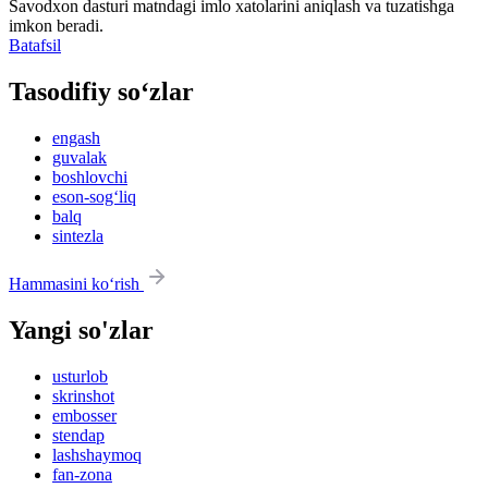
Savodxon dasturi matndagi imlo xatolarini aniqlash va tuzatishga
imkon beradi.
Batafsil
Tasodifiy so‘zlar
engash
guvalak
boshlovchi
eson-sog‘liq
balq
sintezla
Hammasini ko‘rish
Yangi so'zlar
usturlob
skrinshot
embosser
stendap
lashshaymoq
fan-zona