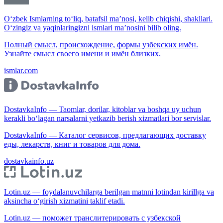
O‘zbek Ismlarning to‘liq, batafsil ma’nosi, kelib chiqishi, shakllari.
O‘zingiz va yaqinlaringizni ismlari ma’nosini bilib oling.
Полный смысл, происхождение, формы узбекских имён.
Узнайте смысл своего имени и имён близких.
ismlar.com
DostavkaInfo — Taomlar, dorilar, kitoblar va boshqa uy uchun
kerakli bo‘lagan narsalarni yetkazib berish xizmatlari bor servislar.
DostavkaInfo — Каталог сервисов, предлагающих доставку
еды, лекарств, книг и товаров для дома.
dostavkainfo.uz
Lotin.uz — foydalanuvchilarga berilgan matnni lotindan kirillga va
aksincha o‘girish xizmatini taklif etadi.
Lotin.uz — поможет транслитерировать с узбекской