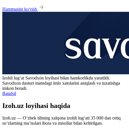
Hammasini ko‘rish
Izohli lugʻat
Savodxon
loyihasi bilan hamkorlikda yaratildi.
Savodxon dasturi matndagi imlo xatolarini aniqlash va tuzatishga
imkon beradi.
Batafsil
Izoh.uz loyihasi haqida
Izoh.uz — O‘zbek tilining xalqona izohli lug‘ati 35 000 dan ortiq
so‘zlarning ma’nolari ibora va misollar bilan keltirilgan.