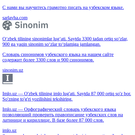
С нами вы научитесь грамотно писать на узбекском языке.
sarlavha.com
O‘zbek tilining sinonimlar lug‘ati. Saytda 3300 tadan ortiq so‘zlar,
900 ga yaqin sinonim so‘zlar to‘plamiga jamlangan.
Словарь синонимов узбекского языка на нашем сайте
содержит более 3300 слов и 900 синонимов.
sinonim.uz
Imlo.uz — O'zbek tilining imlo lug'ati. Saytda 87 000 ortiq so'z bor.
So'zning to'g'ri yozilishini tekshiring.
Imlo.uz — Орфографический словарь узбекского языка
позволяющий проверить правописание узбекских слов на
латинице и кириллице. В базе более 87 000 слов.
imlo.uz