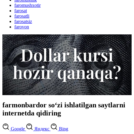
faromushxotir
farosat
farosatli
farosatsiz
farovon
farmonbardor so‘zi ishlatilgan saytlarni
internetda qidiring
Google
Яндекс
Bing