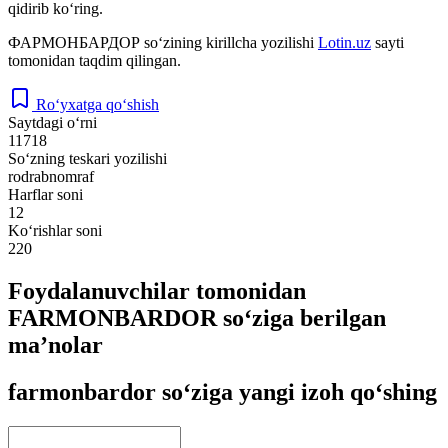
qidirib ko‘ring.
ФАРМОНБАРДОР
so‘zining kirillcha yozilishi
Lotin.uz
sayti
tomonidan taqdim qilingan.
Ro‘yxatga qo‘shish
Saytdagi o‘rni
11718
So‘zning teskari yozilishi
rodrabnomraf
Harflar soni
12
Ko‘rishlar soni
220
Foydalanuvchilar tomonidan
FARMONBARDOR so‘ziga berilgan
ma’nolar
farmonbardor so‘ziga yangi izoh qo‘shing