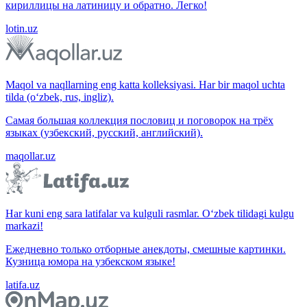
кириллицы на латиницу и обратно. Легко!
lotin.uz
Maqol va naqllarning eng katta kolleksiyasi. Har bir maqol uchta
tilda (o‘zbek, rus, ingliz).
Самая большая коллекция пословиц и поговорок на трёх
языках (узбекский, русский, английский).
maqollar.uz
Har kuni eng sara latifalar va kulguli rasmlar. O‘zbek tilidagi kulgu
markazi!
Ежедневно только отборные анекдоты, смешные картинки.
Кузница юмора на узбекском языке!
latifa.uz