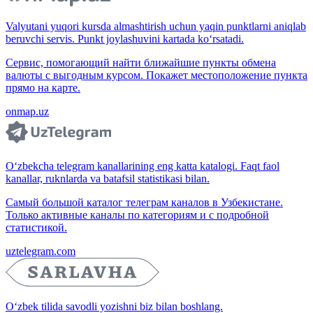
Valyutani yuqori kursda almashtirish uchun yaqin punktlarni aniqlab
beruvchi servis. Punkt joylashuvini kartada ko‘rsatadi.
Сервис, помогающий найти ближайшие пункты обмена
валюты с выгодным курсом. Покажет местоположение пункта
прямо на карте.
onmap.uz
O‘zbekcha telegram kanallarining eng katta katalogi. Faqt faol
kanallar, ruknlarda va batafsil statistikasi bilan.
Самый большой каталог телеграм каналов в Узбекистане.
Только активные каналы по категориям и с подробной
статистикой.
uztelegram.com
O‘zbek tilida savodli yozishni biz bilan boshlang.