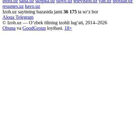
ibora.uz
salsa.uz
skripka.uz
slovo.uz
television.uz
vatt.uz
iboralar.uz
resumes.uz
havo.uz
Izoh.uz saytining bazasida jami
36 175
ta so‘z bor
Aloqa
Telegram
© Izoh.uz — O‘zbek tilining izohli lug‘ati, 2014–2026
Obuna
va
GoodGroup
loyihasi.
18+