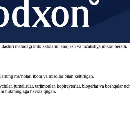
 dasturi matndagi imlo xatolarini aniqlash va tuzatishga imkon beradi.
arning ma’nolari ibora va misollar bilan keltirilgan.
hilar, jurnalistlar, tarjimonlar, kopirayterlar, blogerlar va boshqalar u
ini hukmingizga havola qilgan.