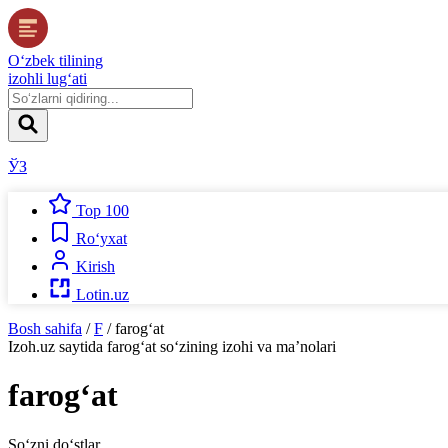
O‘zbek tilining
izohli lug‘ati
ЎЗ
Top 100
Ro‘yxat
Kirish
Lotin.uz
Bosh sahifa
/
F
/
farog‘at
Izoh.uz
saytida
farog‘at
so‘zining izohi va ma’nolari
farog‘at
So‘zni do‘stlar