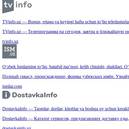
TVinfo.uz — Bugun, ertaga va keyingi hafta uchun to‘liq teledasturlar
TVinfo.uz — Телепрограмма на сегодня, завтра и ближайшую н
tvinfo.uz
O‘zbek Ismlarning to‘liq, batafsil ma’nosi, kelib chiqishi, shakllari. O
Полный смысл, происхождение, формы узбекских имён. Узнайт
ismlar.com
DostavkaInfo — Taomlar, dorilar, kitoblar va boshqa uy uchun kerakli b
DostavkaInfo — Каталог сервисов, предлагающих доставку еды, 
dostavkainfo.uz