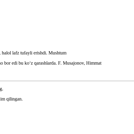
alol lafz tufayli erishdi.
Mushtum
no bor edi bu koʻz qarashlarda.
F. Musajonov, Himmat
g.
im qilingan.