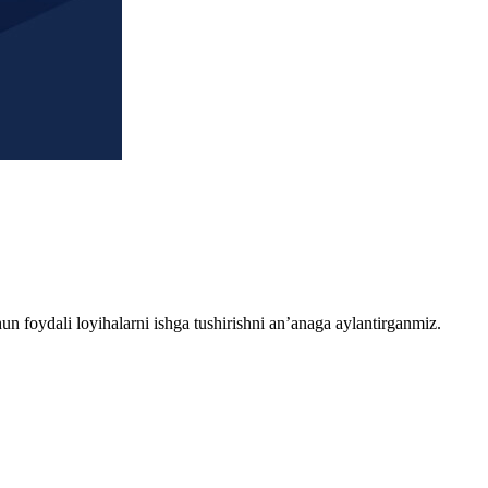
chun foydali loyihalarni ishga tushirishni an’anaga aylantirganmiz.