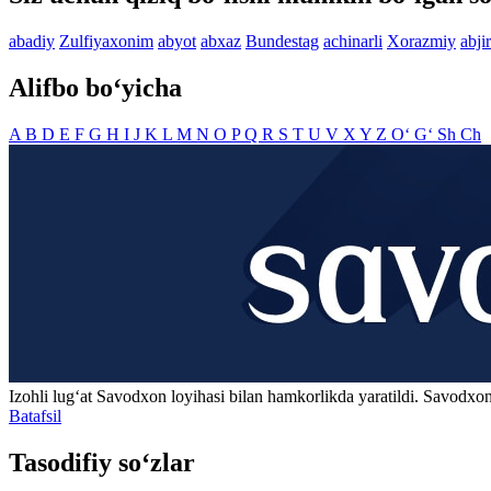
abadiy
Zulfiyaxonim
abyot
abxaz
Bundestag
achinarli
Xorazmiy
abjir
Alifbo bo‘yicha
A
B
D
E
F
G
H
I
J
K
L
M
N
O
P
Q
R
S
T
U
V
X
Y
Z
O‘
G‘
Sh
Ch
Izohli lugʻat
Savodxon
loyihasi bilan hamkorlikda yaratildi. Savodxon
Batafsil
Tasodifiy so‘zlar