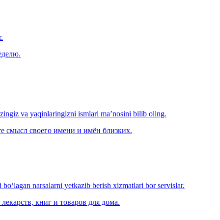
.
еделю.
‘zingiz va yaqinlaringizni ismlari ma’nosini bilib oling.
е смысл своего имени и имён близких.
o‘lagan narsalarni yetkazib berish xizmatlari bor servislar.
лекарств, книг и товаров для дома.