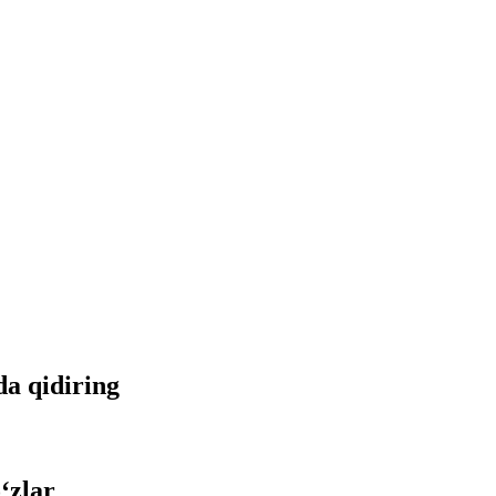
tda qidiring
‘zlar