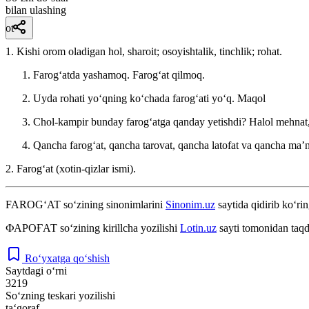
bilan ulashing
ot
1. Kishi orom oladigan hol, sharoit; osoyishtalik, tinchlik; rohat.
Farogʻatda yashamoq. Farogʻat qilmoq.
Uyda rohati yoʻqning koʻchada farogʻati yoʻq.
Maqol
Chol-kampir bunday farogʻatga qanday yetishdi? Halol mehnat, h
Qancha farogʻat, qancha tarovat, qancha latofat va qancha maʼ
2. Farogʻat (xotin-qizlar ismi).
FAROG‘AT
so‘zining sinonimlarini
Sinonim.uz
saytida qidirib ko‘rin
ФАРОҒАТ
so‘zining kirillcha yozilishi
Lotin.uz
sayti tomonidan taqd
Ro‘yxatga qo‘shish
Saytdagi o‘rni
3219
So‘zning teskari yozilishi
ta‘goraf