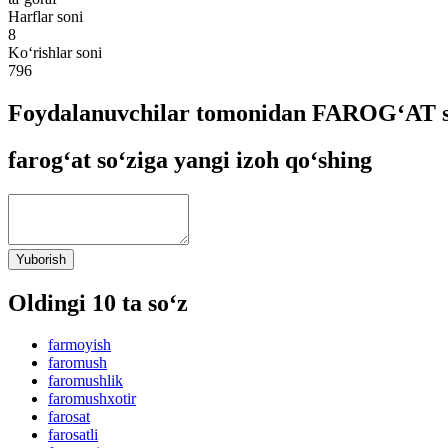
Harflar soni
8
Ko‘rishlar soni
796
Foydalanuvchilar tomonidan FAROG‘AT so
farog‘at so‘ziga yangi izoh qo‘shing
Yuborish
Oldingi 10 ta so‘z
farmoyish
faromush
faromushlik
faromushxotir
farosat
farosatli