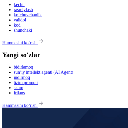
kechil
rasmiylash
ko‘chuvchanlik
validol
kod
shunchaki
Hammasini ko‘rish
Yangi so'zlar
bidirlamoq
sun’iy intellekt agenti (AI Agent)
indirmoq
tizim prompti
skam
frilans
Hammasini ko‘rish