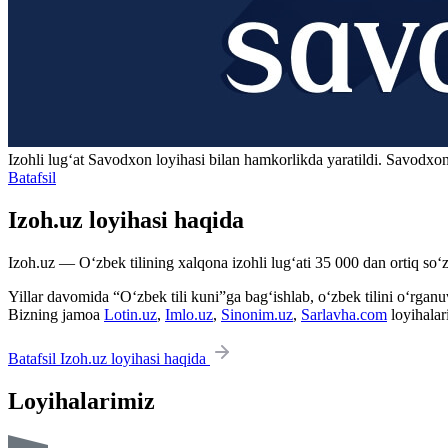
Izohli lugʻat
Savodxon
loyihasi bilan hamkorlikda yaratildi. Savodxon
Batafsil
Izoh.uz loyihasi haqida
Izoh.uz — O‘zbek tilining xalqona izohli lug‘ati 35 000 dan ortiq so‘zl
Yillar davomida “O‘zbek tili kuni”ga bag‘ishlab, o‘zbek tilini o‘rganuvc
Bizning jamoa
Lotin.uz
,
Imlo.uz
,
Sinonim.uz
,
Sarlavha.com
loyihalar
Batafsil Izoh.uz loyihasi haqida
Loyihalarimiz