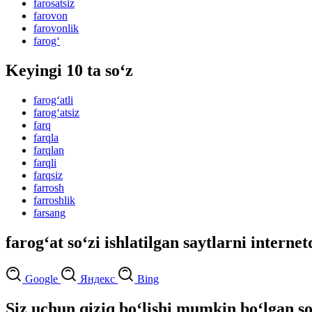
farosatsiz
farovon
farovonlik
farog‘
Keyingi 10 ta so‘z
farog‘atli
farog‘atsiz
farq
farqla
farqlan
farqli
farqsiz
farrosh
farroshlik
farsang
farog‘at so‘zi ishlatilgan saytlarni interne
Google
Яндекс
Bing
Siz uchun qiziq bo‘lishi mumkin bo‘lgan so