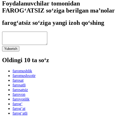
Foydalanuvchilar tomonidan
FAROG‘ATSIZ so‘ziga berilgan ma’nolar
farog‘atsiz so‘ziga yangi izoh qo‘shing
Yuborish
Oldingi 10 ta so‘z
faromushlik
faromushxotir
farosat
farosatli
farosatsiz
farovon
farovonlik
farog‘
farog‘at
farog‘atli