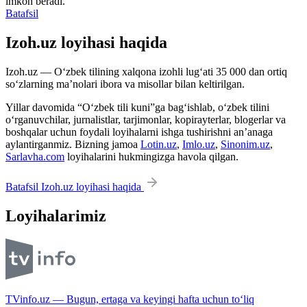
imkon beradi.
Batafsil
Izoh.uz loyihasi haqida
Izoh.uz — O‘zbek tilining xalqona izohli lug‘ati 35 000 dan ortiq
so‘zlarning ma’nolari ibora va misollar bilan keltirilgan.
Yillar davomida “O‘zbek tili kuni”ga bag‘ishlab, o‘zbek tilini
o‘rganuvchilar, jurnalistlar, tarjimonlar, kopirayterlar, blogerlar va
boshqalar uchun foydali loyihalarni ishga tushirishni an’anaga
aylantirganmiz. Bizning jamoa
Lotin.uz
,
Imlo.uz
,
Sinonim.uz
,
Sarlavha.com
loyihalarini hukmingizga havola qilgan.
Batafsil Izoh.uz loyihasi haqida
Loyihalarimiz
TVinfo.uz — Bugun, ertaga va keyingi hafta uchun to‘liq