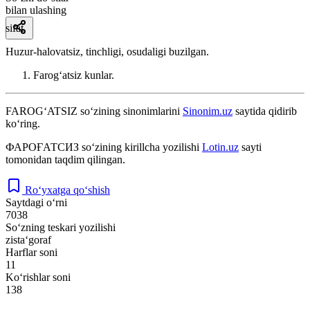
bilan ulashing
sifat
Huzur-halovatsiz, tinchligi, osudaligi buzilgan.
Farogʻatsiz kunlar.
FAROG‘ATSIZ
so‘zining sinonimlarini
Sinonim.uz
saytida qidirib
ko‘ring.
ФАРОҒАТСИЗ
so‘zining kirillcha yozilishi
Lotin.uz
sayti
tomonidan taqdim qilingan.
Ro‘yxatga qo‘shish
Saytdagi o‘rni
7038
So‘zning teskari yozilishi
zista‘goraf
Harflar soni
11
Ko‘rishlar soni
138