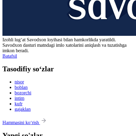
Izohli lugʻat
Savodxon
loyihasi bilan hamkorlikda yaratildi.
Savodxon dasturi matndagi imlo xatolarini aniqlash va tuzatishga
imkon beradi.
Batafsil
Tasodifiy so‘zlar
nisor
boblan
bozorchi
intim
kufr
gajaklan
Hammasini ko‘rish
Yangi so'zlar