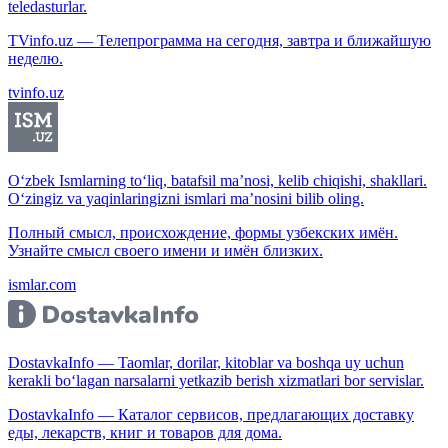
teledasturlar.
TVinfo.uz — Телепрограмма на сегодня, завтра и ближайшую
неделю.
tvinfo.uz
O‘zbek Ismlarning to‘liq, batafsil ma’nosi, kelib chiqishi, shakllari.
O‘zingiz va yaqinlaringizni ismlari ma’nosini bilib oling.
Полный смысл, происхождение, формы узбекских имён.
Узнайте смысл своего имени и имён близких.
ismlar.com
DostavkaInfo — Taomlar, dorilar, kitoblar va boshqa uy uchun
kerakli bo‘lagan narsalarni yetkazib berish xizmatlari bor servislar.
DostavkaInfo — Каталог сервисов, предлагающих доставку
еды, лекарств, книг и товаров для дома.