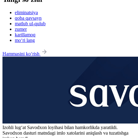
eliminatsiya
qoba qavsayn
matlub ul-qulub
zumer
karillamoq
mo‘ri lang
Hammasini ko‘rish
Izohli lugʻat
Savodxon
loyihasi bilan hamkorlikda yaratildi.
Savodxon dasturi matndagi imlo xatolarini aniqlash va tuzatishga