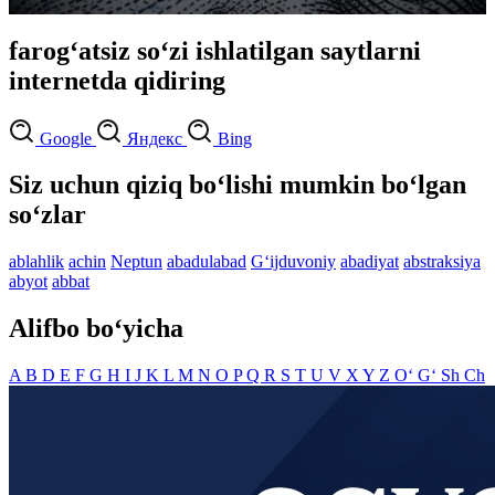
farog‘atsiz so‘zi ishlatilgan saytlarni
internetda qidiring
Google
Яндекс
Bing
Siz uchun qiziq bo‘lishi mumkin bo‘lgan
so‘zlar
ablahlik
achin
Neptun
abadulabad
G‘ijduvoniy
abadiyat
abstraksiya
abyot
abbat
Alifbo bo‘yicha
A
B
D
E
F
G
H
I
J
K
L
M
N
O
P
Q
R
S
T
U
V
X
Y
Z
O‘
G‘
Sh
Ch