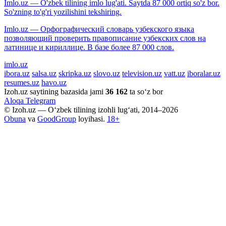
Imlo.uz — O'zbek tilining imlo lug'ati. Saytda 87 000 ortiq so'z bor.
So'zning to'g'ri yozilishini tekshiring.
Imlo.uz — Орфографический словарь узбекского языка
позволяющий проверить правописание узбекских слов на
латинице и кириллице. В базе более 87 000 слов.
imlo.uz
ibora.uz
salsa.uz
skripka.uz
slovo.uz
television.uz
vatt.uz
iboralar.uz
resumes.uz
havo.uz
Izoh.uz saytining bazasida jami
36 162
ta so‘z bor
Aloqa
Telegram
© Izoh.uz — O‘zbek tilining izohli lug‘ati, 2014–2026
Obuna
va
GoodGroup
loyihasi.
18+