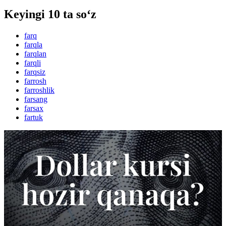
Keyingi 10 ta so‘z
farq
farqla
farqlan
farqli
farqsiz
farrosh
farroshlik
farsang
farsax
fartuk