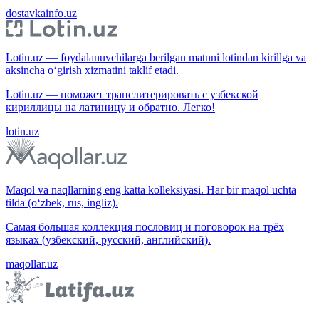
dostavkainfo.uz
Lotin.uz — foydalanuvchilarga berilgan matnni lotindan kirillga va
aksincha o‘girish xizmatini taklif etadi.
Lotin.uz — поможет транслитерировать с узбекской
кириллицы на латиницу и обратно. Легко!
lotin.uz
Maqol va naqllarning eng katta kolleksiyasi. Har bir maqol uchta
tilda (o‘zbek, rus, ingliz).
Самая большая коллекция пословиц и поговорок на трёх
языках (узбекский, русский, английский).
maqollar.uz