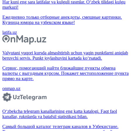
Har kuni eng sara latifalar va kulguli rasmlar. O‘zbek tilidagi kulgu
markazi!
Ежедневно только отборные анекдоты, смешные картинки.
Кузница юмора на узбекском языке!
latifa.uz
Valyutani yuqori kursda almashtirish uchun yaqin punktlarni aniqlab
beruvchi servis. Punkt joylashuvini kartada ko‘rsatadi.
Сервис, помогающий найти ближайшие пункты обмена
валюты с выгодным курсом. Покажет местоположение пункта
прямо на карте.
onmap.uz
O‘zbekcha telegram kanallarining eng katta katalogi. Faqt faol
kanallar, ruknlarda va batafsil statistikasi bilan.
Самый большой каталог телеграм каналов в Узбекистане.