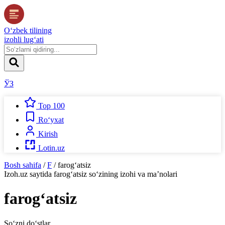
O‘zbek tilining
izohli lug‘ati
ЎЗ
Top 100
Ro‘yxat
Kirish
Lotin.uz
Bosh sahifa
/
F
/
farog‘atsiz
Izoh.uz
saytida
farog‘atsiz
so‘zining izohi va ma’nolari
farog‘atsiz
So‘zni do‘stlar