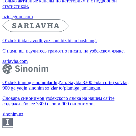
Только активные каналы по категориям и с подробной
статистикой.
uztelegram.com
O‘zbek tilida savodli yozishni biz bilan boshlang.
С нами вы научитесь грамотно писать на узбекском языке.
sarlavha.com
O‘zbek tilining sinonimlar lug‘ati. Saytda 3300 tadan ortiq so‘zlar,
900 ga yaqin sinonim so‘zlar to‘plamiga jamlangan.
Словарь синонимов узбекского языка на нашем сайте
содержит более 3300 слов и 900 синонимов.
sinonim.uz