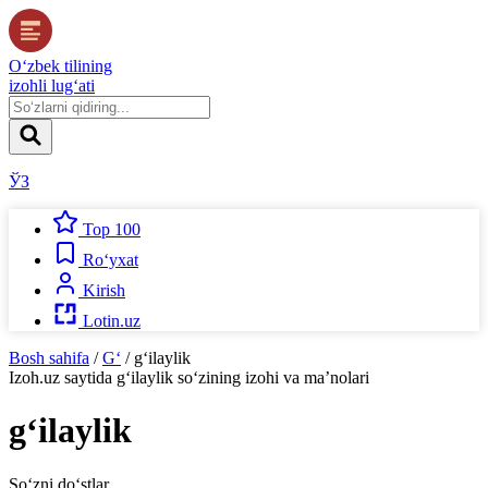
O‘zbek tilining
izohli lug‘ati
ЎЗ
Top 100
Ro‘yxat
Kirish
Lotin.uz
Bosh sahifa
/
G‘
/
g‘ilaylik
Izoh.uz
saytida
g‘ilaylik
so‘zining izohi va ma’nolari
g‘ilaylik
So‘zni do‘stlar