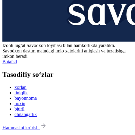
Izohli lugʻat
Savodxon
loyihasi bilan hamkorlikda yaratildi.
Savodxon dasturi matndagi imlo xatolarini aniqlash va tuzatishga
imkon beradi.
Batafsil
Tasodifiy so‘zlar
xorlan
tiniqlik
bayonnoma
noxin
bitiril
chilangarlik
Hammasini ko‘rish