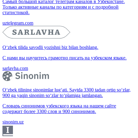
Самый большой каталог телеграм каналов в Узбекистане.
Только активные каналы по категориям и с подробной
статистикой.
uztelegram.com
O‘zbek tilida savodli yozishni biz bilan boshlang.
С нами вы научитесь грамотно писать на узбекском языке.
sarlavha.com
O‘zbek tilining sinonimlar lug‘ati. Saytda 3300 tadan ortiq so‘zlar,
900 ga yaqin sinonim so‘zlar to‘plamiga jamlangan.
Словарь синонимов узбекского языка на нашем сайте
содержит более 3300 слов и 900 синонимов.
sinonim.uz