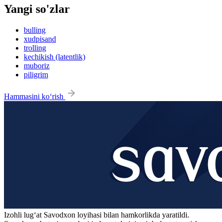
Yangi so'zlar
bulling
xudpisand
trolling
kechikish (latentlik)
muboriz
piligrim
Hammasini ko‘rish
Izohli lugʻat
Savodxon
loyihasi bilan hamkorlikda yaratildi.