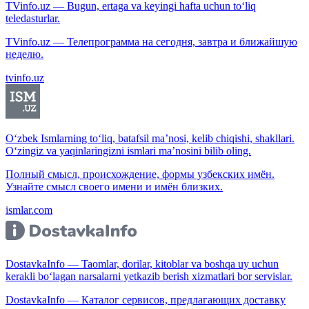
TVinfo.uz — Bugun, ertaga va keyingi hafta uchun to‘liq
teledasturlar.
TVinfo.uz — Телепрограмма на сегодня, завтра и ближайшую
неделю.
tvinfo.uz
O‘zbek Ismlarning to‘liq, batafsil ma’nosi, kelib chiqishi, shakllari.
O‘zingiz va yaqinlaringizni ismlari ma’nosini bilib oling.
Полный смысл, происхождение, формы узбекских имён.
Узнайте смысл своего имени и имён близких.
ismlar.com
DostavkaInfo — Taomlar, dorilar, kitoblar va boshqa uy uchun
kerakli bo‘lagan narsalarni yetkazib berish xizmatlari bor servislar.
DostavkaInfo — Каталог сервисов, предлагающих доставку