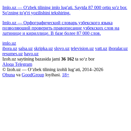
Imlo.uz — O'zbek tilining imlo lug'ati. Saytda 87 000 ortiq so'z bor.
So'zning to'g'ri yozilishini tekshiring.
Imlo.uz — Орфографический словарь узбекского языка
позволяющий проверить правописание узбекских слов на
латинице и кириллице. В базе более 87 000 слов.
imlo.uz
ibora.uz
salsa.uz
skripka.uz
slovo.uz
television.uz
vatt.uz
iboralar.uz
resumes.uz
havo.uz
Izoh.uz saytining bazasida jami
36 162
ta so‘z bor
Aloqa
Telegram
© Izoh.uz — O‘zbek tilining izohli lug‘ati, 2014–2026
Obuna
va
GoodGroup
loyihasi.
18+