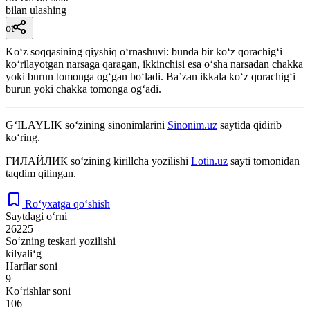
bilan ulashing
ot
Koʻz soqqasining qiyshiq oʻrnashuvi: bunda bir koʻz qorachigʻi
koʻrilayotgan narsaga qaragan, ikkinchisi esa oʻsha narsadan chakka
yoki burun tomonga ogʻgan boʻladi. Baʼzan ikkala koʻz qorachigʻi
burun yoki chakka tomonga ogʻadi.
G‘ILAYLIK
so‘zining sinonimlarini
Sinonim.uz
saytida qidirib
ko‘ring.
ҒИЛАЙЛИК
so‘zining kirillcha yozilishi
Lotin.uz
sayti tomonidan
taqdim qilingan.
Ro‘yxatga qo‘shish
Saytdagi o‘rni
26225
So‘zning teskari yozilishi
kilyali‘g
Harflar soni
9
Ko‘rishlar soni
106