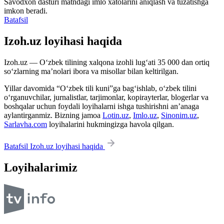
Savodxon dasturi matndagi imlo xatolarini aniqlash va tuzatishga
imkon beradi.
Batafsil
Izoh.uz loyihasi haqida
Izoh.uz — O‘zbek tilining xalqona izohli lug‘ati 35 000 dan ortiq
so‘zlarning ma’nolari ibora va misollar bilan keltirilgan.
Yillar davomida “O‘zbek tili kuni”ga bag‘ishlab, o‘zbek tilini
o‘rganuvchilar, jurnalistlar, tarjimonlar, kopirayterlar, blogerlar va
boshqalar uchun foydali loyihalarni ishga tushirishni an’anaga
aylantirganmiz. Bizning jamoa
Lotin.uz
,
Imlo.uz
,
Sinonim.uz
,
Sarlavha.com
loyihalarini hukmingizga havola qilgan.
Batafsil Izoh.uz loyihasi haqida
Loyihalarimiz