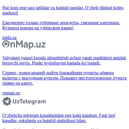
Har kuni eng sara latifalar va kulguli rasmlar. O‘zbek tilidagi kulgu
markazi!
Ежедневно только отборные анекдоты, смешные картинки.
Кузница юмора на узбекском языке!
latifa.uz
Valyutani yuqori kursda almashtirish uchun yaqin punktlarni aniqlab
beruvchi servis. Punkt joylashuvini kartada ko‘rsatadi.
Сервис, помогающий найти ближайшие пункты обмена
валюты с выгодным курсом. Покажет местоположение пункта
прямо на карте.
onmap.uz
O‘zbekcha telegram kanallarining eng katta katalogi. Faqt faol
kanallar, ruknlarda va batafsil statistikasi bilan.