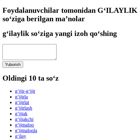
Foydalanuvchilar tomonidan G‘ILAYLIK
so‘ziga berilgan ma’nolar
g‘ilaylik so‘ziga yangi izoh qo‘shing
Yuborish
Oldingi 10 ta so‘z
g‘ijir-g‘ijir
g‘ijirla
g‘ijirlat
g‘ijirlash
g‘ijjak
g‘ijjakchi
g‘ijmaloq
g‘ijmaloqla
g‘ilay