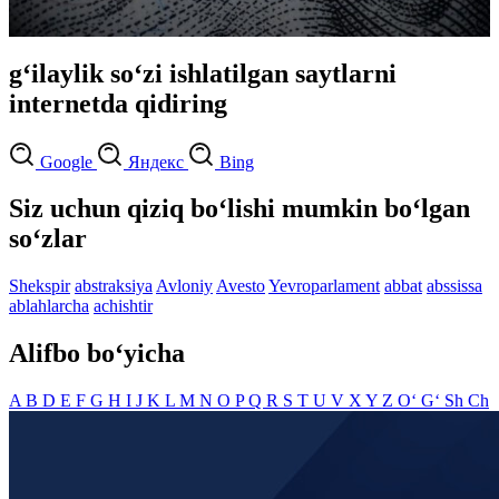
g‘ilaylik so‘zi ishlatilgan saytlarni
internetda qidiring
Google
Яндекс
Bing
Siz uchun qiziq bo‘lishi mumkin bo‘lgan
so‘zlar
Shekspir
abstraksiya
Avloniy
Avesto
Yevroparlament
abbat
abssissa
ablahlarcha
achishtir
Alifbo bo‘yicha
A
B
D
E
F
G
H
I
J
K
L
M
N
O
P
Q
R
S
T
U
V
X
Y
Z
O‘
G‘
Sh
Ch