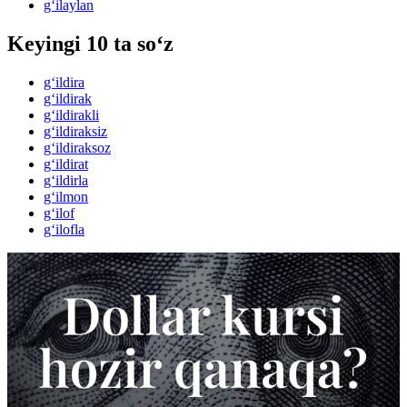
g‘ilaylan
Keyingi 10 ta so‘z
g‘ildira
g‘ildirak
g‘ildirakli
g‘ildiraksiz
g‘ildiraksoz
g‘ildirat
g‘ildirla
g‘ilmon
g‘ilof
g‘ilofla