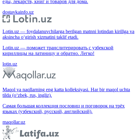
еды, лекарств, книг и товаров для дома.
dostavkainfo.uz
Lotin.uz — foydalanuvchilarga berilgan matnni lotindan kirillga va
aksincha o‘girish xizmatini taklif etadi.
Lotin.uz — поможет транслитерировать с узбекской
кириллицы на латиницу и обратно. Легко!
lotin.uz
Maqol va naqllarning eng katta kolleksiyasi. Har bir maqol uchta
tilda (o‘zbek, rus, ingliz).
Самая большая коллекция пословиц и поговорок на трёх
языках (узбекский, русский, английский).
maqollar.uz