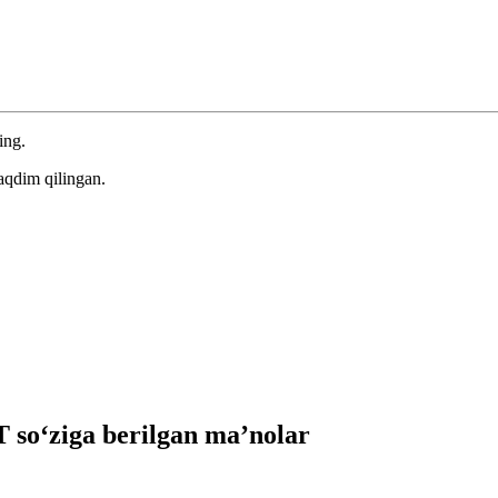
ing.
aqdim qilingan.
so‘ziga berilgan ma’nolar