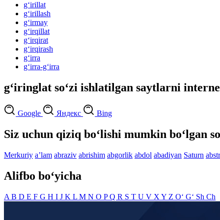
g‘irillat
g‘irillash
g‘irmay
g‘irqillat
g‘irqirat
g‘irqirash
g‘irra
g‘irra-g‘irra
g‘iringlat so‘zi ishlatilgan saytlarni intern
Google
Яндекс
Bing
Siz uchun qiziq bo‘lishi mumkin bo‘lgan so
Merkuriy
aʼlam
abraziv
abrishim
abgorlik
abdol
abadiyan
Saturn
abstr
Alifbo bo‘yicha
A
B
D
E
F
G
H
I
J
K
L
M
N
O
P
Q
R
S
T
U
V
X
Y
Z
O‘
G‘
Sh
Ch