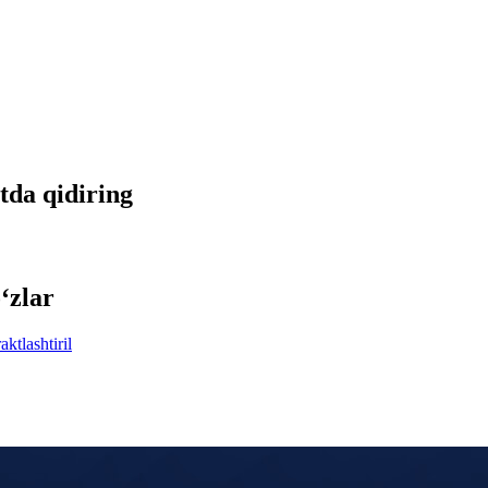
etda qidiring
‘zlar
aktlashtiril