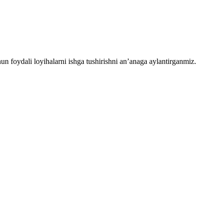
chun foydali loyihalarni ishga tushirishni an’anaga aylantirganmiz.