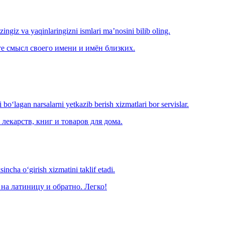
‘zingiz va yaqinlaringizni ismlari ma’nosini bilib oling.
е смысл своего имени и имён близких.
o‘lagan narsalarni yetkazib berish xizmatlari bor servislar.
лекарств, книг и товаров для дома.
ncha o‘girish xizmatini taklif etadi.
на латиницу и обратно. Легко!