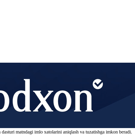
 dasturi matndagi imlo xatolarini aniqlash va tuzatishga imkon beradi.