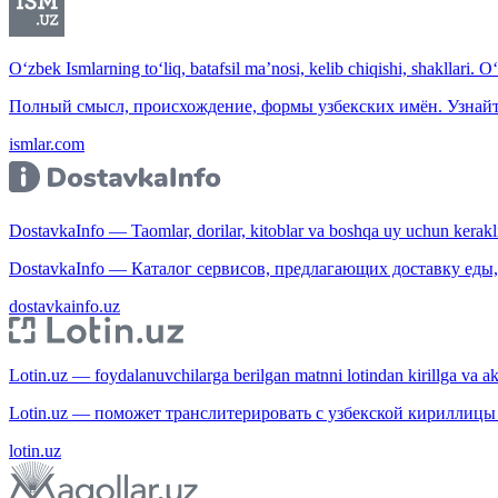
O‘zbek Ismlarning to‘liq, batafsil ma’nosi, kelib chiqishi, shakllari. O
Полный смысл, происхождение, формы узбекских имён. Узнайт
ismlar.com
DostavkaInfo — Taomlar, dorilar, kitoblar va boshqa uy uchun kerakli b
DostavkaInfo — Каталог сервисов, предлагающих доставку еды, 
dostavkainfo.uz
Lotin.uz — foydalanuvchilarga berilgan matnni lotindan kirillga va aksi
Lotin.uz — поможет транслитерировать с узбекской кириллицы 
lotin.uz