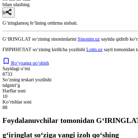
bilan ulashing
fe’l
Gʻiringlamoq feʼlining orttirma nisbati.
G‘IRINGLAT
so‘zining sinonimlarini
Sinonim.uz
saytida qidirib ko‘r
ҒИРИНГЛАТ
so‘zining kirillcha yozilishi
Lotin.uz
sayti tomonidan t
Ro‘yxatga qo‘shish
Saytdagi o‘rni
8733
So‘zning teskari yozilishi
talgniri‘g
Harflar soni
10
Ko‘rishlar soni
88
Foydalanuvchilar tomonidan G‘IRINGLAT 
g‘iringlat so‘ziga yangi izoh qo‘shing