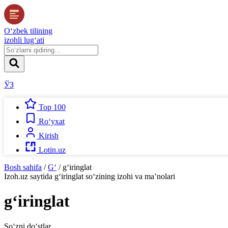
O‘zbek tilining
izohli lug‘ati
ЎЗ
Top 100
Ro‘yxat
Kirish
Lotin.uz
Bosh sahifa
/
G‘
/
g‘iringlat
Izoh.uz
saytida
g‘iringlat
so‘zining izohi va ma’nolari
g‘iringlat
So‘zni do‘stlar