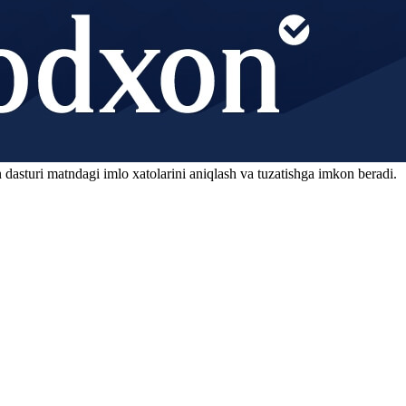
 dasturi matndagi imlo xatolarini aniqlash va tuzatishga imkon beradi.