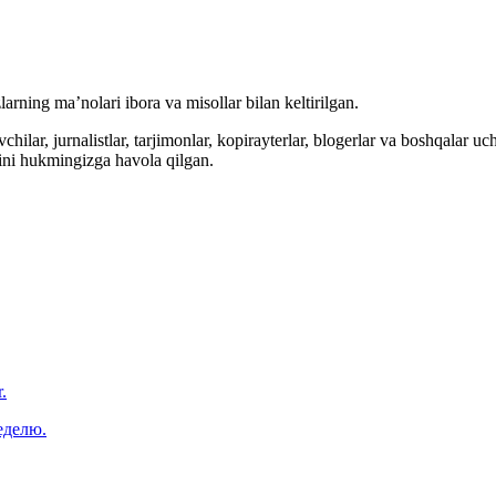
arning ma’nolari ibora va misollar bilan keltirilgan.
hilar, jurnalistlar, tarjimonlar, kopirayterlar, blogerlar va boshqalar u
ini hukmingizga havola qilgan.
.
еделю.