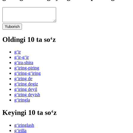
Yuborish
Oldingi 10 ta so‘z
g‘ir
g‘ir-g‘ir
g‘ira-shira
g‘iring-piring
g‘iring-g‘iring
g‘iring de
g‘iring degiz
g‘iring deyil
g‘iring deyish
g‘iringla
Keyingi 10 ta so‘z
g‘iringlash
g‘irilla