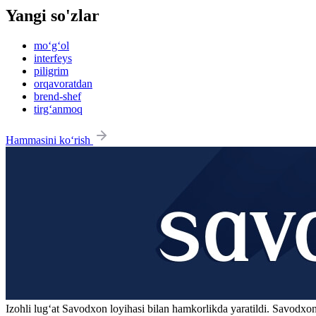
Yangi so'zlar
mo‘g‘ol
interfeys
piligrim
orqavoratdan
brend-shef
tirg‘anmoq
Hammasini ko‘rish
Izohli lugʻat
Savodxon
loyihasi bilan hamkorlikda yaratildi. Savodxon