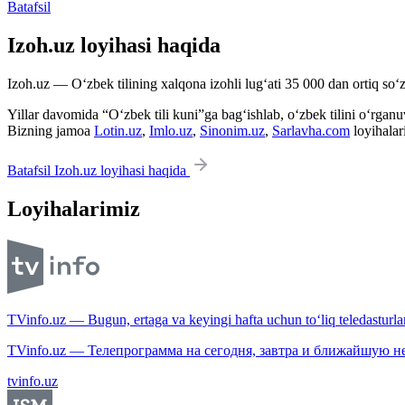
Batafsil
Izoh.uz loyihasi haqida
Izoh.uz — O‘zbek tilining xalqona izohli lug‘ati 35 000 dan ortiq so‘zl
Yillar davomida “O‘zbek tili kuni”ga bag‘ishlab, o‘zbek tilini o‘rganuvc
Bizning jamoa
Lotin.uz
,
Imlo.uz
,
Sinonim.uz
,
Sarlavha.com
loyihalar
Batafsil Izoh.uz loyihasi haqida
Loyihalarimiz
TVinfo.uz — Bugun, ertaga va keyingi hafta uchun to‘liq teledasturlar
TVinfo.uz — Телепрограмма на сегодня, завтра и ближайшую н
tvinfo.uz