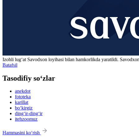
Izohli lugʻat
Savodxon
loyihasi bilan hamkorlikda yaratildi. Savodxon
Batafsil
Tasodifiy so‘zlar
anekdot
fototeka
karillat
bo‘kirgiz
ding‘ir-ding‘ir
itehzoomuz
Hammasini ko‘rish