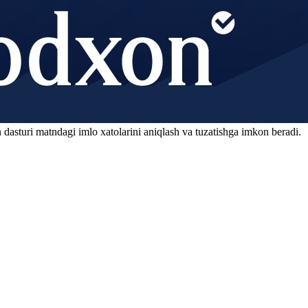
 dasturi matndagi imlo xatolarini aniqlash va tuzatishga imkon beradi.