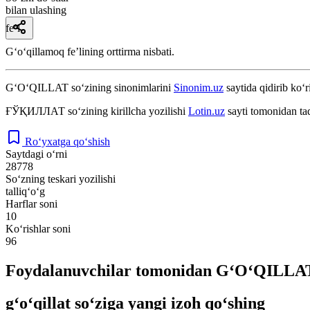
bilan ulashing
fe’l
Gʻoʻqillamoq feʼlining orttirma nisbati.
G‘O‘QILLAT
so‘zining sinonimlarini
Sinonim.uz
saytida qidirib ko‘r
ҒЎҚИЛЛАТ
so‘zining kirillcha yozilishi
Lotin.uz
sayti tomonidan ta
Ro‘yxatga qo‘shish
Saytdagi o‘rni
28778
So‘zning teskari yozilishi
talliq‘o‘g
Harflar soni
10
Ko‘rishlar soni
96
Foydalanuvchilar tomonidan G‘O‘QILLAT 
g‘o‘qillat so‘ziga yangi izoh qo‘shing