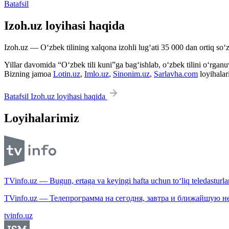
Batafsil
Izoh.uz loyihasi haqida
Izoh.uz — O‘zbek tilining xalqona izohli lug‘ati 35 000 dan ortiq so‘zl
Yillar davomida “O‘zbek tili kuni”ga bag‘ishlab, o‘zbek tilini o‘rganuvc
Bizning jamoa
Lotin.uz
,
Imlo.uz
,
Sinonim.uz
,
Sarlavha.com
loyihalar
Batafsil Izoh.uz loyihasi haqida
Loyihalarimiz
TVinfo.uz — Bugun, ertaga va keyingi hafta uchun to‘liq teledasturlar
TVinfo.uz — Телепрограмма на сегодня, завтра и ближайшую н
tvinfo.uz