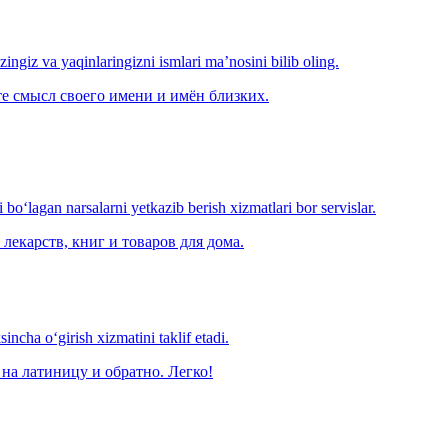
‘zingiz va yaqinlaringizni ismlari ma’nosini bilib oling.
е смысл своего имени и имён близких.
o‘lagan narsalarni yetkazib berish xizmatlari bor servislar.
лекарств, книг и товаров для дома.
ncha o‘girish xizmatini taklif etadi.
на латиницу и обратно. Легко!