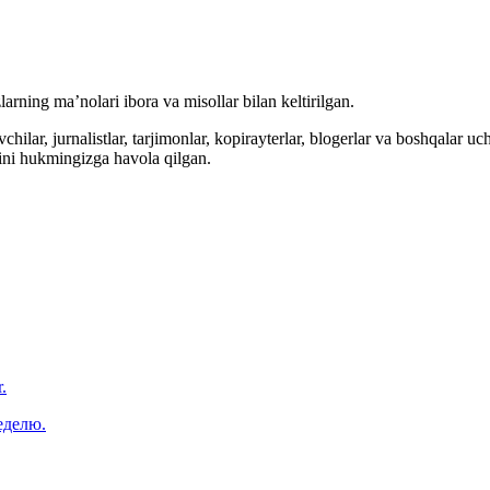
arning ma’nolari ibora va misollar bilan keltirilgan.
hilar, jurnalistlar, tarjimonlar, kopirayterlar, blogerlar va boshqalar u
ini hukmingizga havola qilgan.
.
еделю.