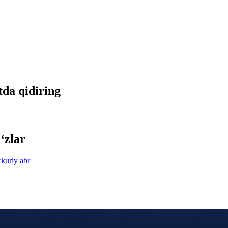
etda qidiring
‘zlar
kuriy
abr