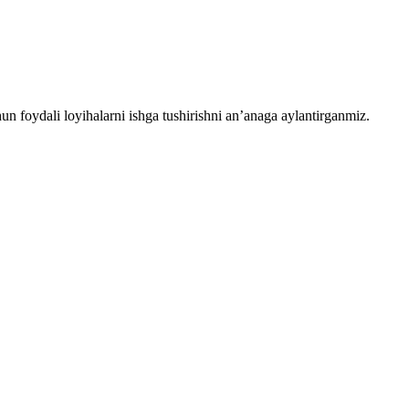
chun foydali loyihalarni ishga tushirishni an’anaga aylantirganmiz.