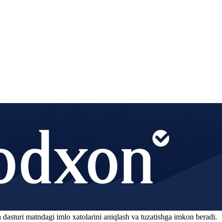
 dasturi matndagi imlo xatolarini aniqlash va tuzatishga imkon beradi.