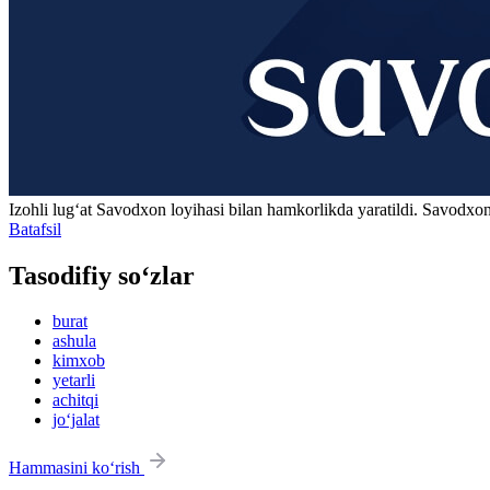
Izohli lugʻat
Savodxon
loyihasi bilan hamkorlikda yaratildi. Savodxon
Batafsil
Tasodifiy so‘zlar
burat
ashula
kimxob
yetarli
achitqi
jo‘jalat
Hammasini ko‘rish