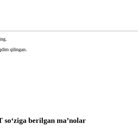
ing.
qdim qilingan.
so‘ziga berilgan ma’nolar