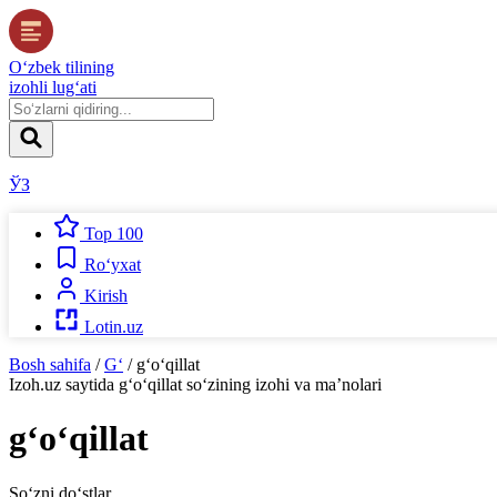
O‘zbek tilining
izohli lug‘ati
ЎЗ
Top 100
Ro‘yxat
Kirish
Lotin.uz
Bosh sahifa
/
G‘
/
g‘o‘qillat
Izoh.uz
saytida
g‘o‘qillat
so‘zining izohi va ma’nolari
g‘o‘qillat
So‘zni do‘stlar