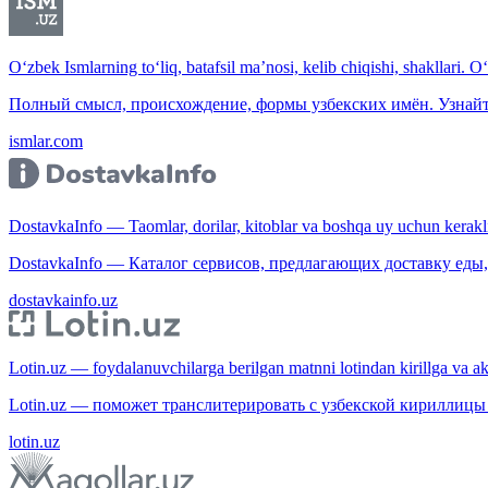
O‘zbek Ismlarning to‘liq, batafsil ma’nosi, kelib chiqishi, shakllari. O
Полный смысл, происхождение, формы узбекских имён. Узнайт
ismlar.com
DostavkaInfo — Taomlar, dorilar, kitoblar va boshqa uy uchun kerakli b
DostavkaInfo — Каталог сервисов, предлагающих доставку еды, 
dostavkainfo.uz
Lotin.uz — foydalanuvchilarga berilgan matnni lotindan kirillga va aksi
Lotin.uz — поможет транслитерировать с узбекской кириллицы 
lotin.uz