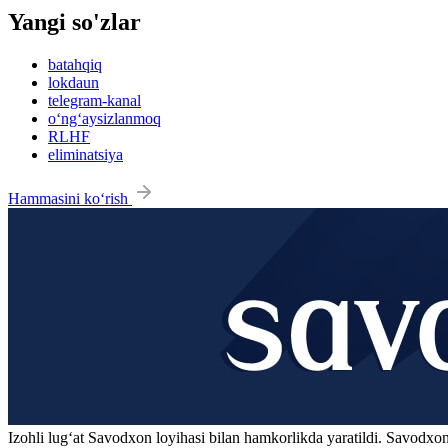
Yangi so'zlar
batahqiq
lokdaun
telegram-kanal
o‘ng‘aysizlanmoq
RLHF
eliminatsiya
Hammasini ko‘rish
Izohli lugʻat
Savodxon
loyihasi bilan hamkorlikda yaratildi. Savodxon