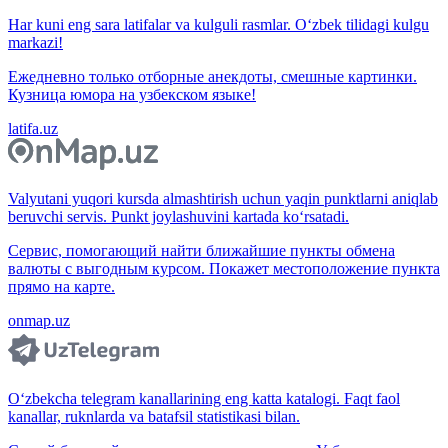
Har kuni eng sara latifalar va kulguli rasmlar. O‘zbek tilidagi kulgu
markazi!
Ежедневно только отборные анекдоты, смешные картинки.
Кузница юмора на узбекском языке!
latifa.uz
Valyutani yuqori kursda almashtirish uchun yaqin punktlarni aniqlab
beruvchi servis. Punkt joylashuvini kartada ko‘rsatadi.
Сервис, помогающий найти ближайшие пункты обмена
валюты с выгодным курсом. Покажет местоположение пункта
прямо на карте.
onmap.uz
O‘zbekcha telegram kanallarining eng katta katalogi. Faqt faol
kanallar, ruknlarda va batafsil statistikasi bilan.