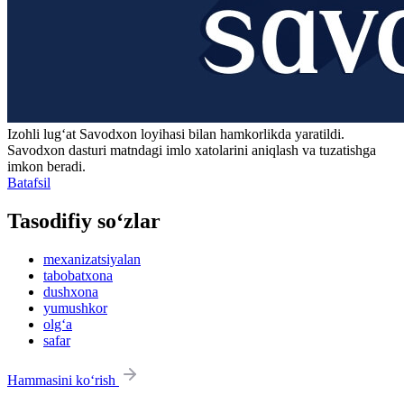
Izohli lugʻat
Savodxon
loyihasi bilan hamkorlikda yaratildi.
Savodxon dasturi matndagi imlo xatolarini aniqlash va tuzatishga
imkon beradi.
Batafsil
Tasodifiy so‘zlar
mexanizatsiyalan
tabobatxona
dushxona
yumushkor
olg‘a
safar
Hammasini ko‘rish