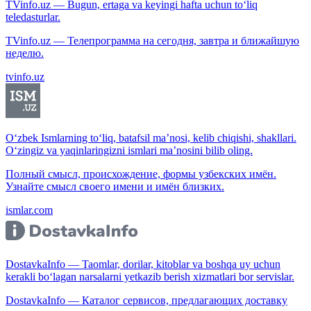
TVinfo.uz — Bugun, ertaga va keyingi hafta uchun to‘liq
teledasturlar.
TVinfo.uz — Телепрограмма на сегодня, завтра и ближайшую
неделю.
tvinfo.uz
O‘zbek Ismlarning to‘liq, batafsil ma’nosi, kelib chiqishi, shakllari.
O‘zingiz va yaqinlaringizni ismlari ma’nosini bilib oling.
Полный смысл, происхождение, формы узбекских имён.
Узнайте смысл своего имени и имён близких.
ismlar.com
DostavkaInfo — Taomlar, dorilar, kitoblar va boshqa uy uchun
kerakli bo‘lagan narsalarni yetkazib berish xizmatlari bor servislar.
DostavkaInfo — Каталог сервисов, предлагающих доставку