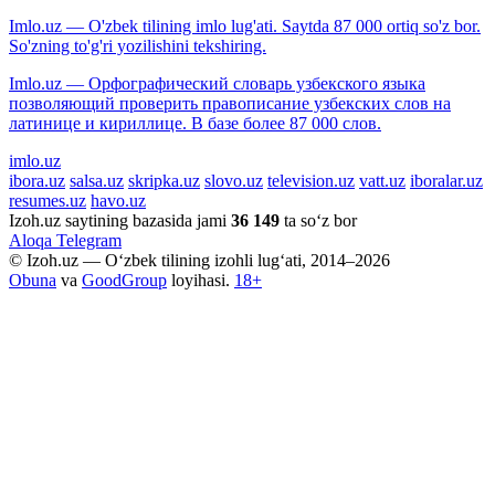
Imlo.uz — O'zbek tilining imlo lug'ati. Saytda 87 000 ortiq so'z bor.
So'zning to'g'ri yozilishini tekshiring.
Imlo.uz — Орфографический словарь узбекского языка
позволяющий проверить правописание узбекских слов на
латинице и кириллице. В базе более 87 000 слов.
imlo.uz
ibora.uz
salsa.uz
skripka.uz
slovo.uz
television.uz
vatt.uz
iboralar.uz
resumes.uz
havo.uz
Izoh.uz saytining bazasida jami
36 149
ta so‘z bor
Aloqa
Telegram
© Izoh.uz — O‘zbek tilining izohli lug‘ati, 2014–2026
Obuna
va
GoodGroup
loyihasi.
18+