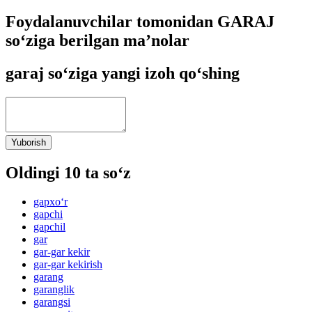
Foydalanuvchilar tomonidan GARAJ
so‘ziga berilgan ma’nolar
garaj so‘ziga yangi izoh qo‘shing
Yuborish
Oldingi 10 ta so‘z
gapxo‘r
gapchi
gapchil
gar
gar-gar kekir
gar-gar kekirish
garang
garanglik
garangsi