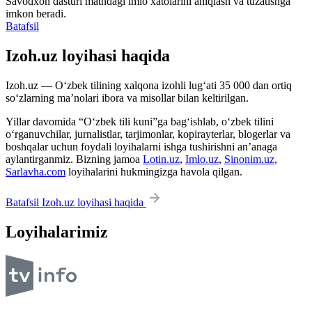
Savodxon dasturi matndagi imlo xatolarini aniqlash va tuzatishga
imkon beradi.
Batafsil
Izoh.uz loyihasi haqida
Izoh.uz — O‘zbek tilining xalqona izohli lug‘ati 35 000 dan ortiq
so‘zlarning ma’nolari ibora va misollar bilan keltirilgan.
Yillar davomida “O‘zbek tili kuni”ga bag‘ishlab, o‘zbek tilini
o‘rganuvchilar, jurnalistlar, tarjimonlar, kopirayterlar, blogerlar va
boshqalar uchun foydali loyihalarni ishga tushirishni an’anaga
aylantirganmiz. Bizning jamoa
Lotin.uz
,
Imlo.uz
,
Sinonim.uz
,
Sarlavha.com
loyihalarini hukmingizga havola qilgan.
Batafsil Izoh.uz loyihasi haqida
Loyihalarimiz