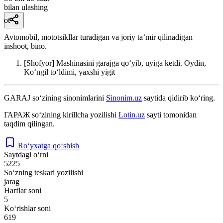
bilan ulashing
ot
Avtomobil, mototsikllar turadigan va joriy taʼmir qilinadigan
inshoot, bino.
[Shofyor] Mashinasini garajga qoʻyib, uyiga ketdi.
Oydin,
Koʻngil toʻldimi, yaxshi yigit
GARAJ
so‘zining sinonimlarini
Sinonim.uz
saytida qidirib ko‘ring.
ГАРАЖ
so‘zining kirillcha yozilishi
Lotin.uz
sayti tomonidan
taqdim qilingan.
Ro‘yxatga qo‘shish
Saytdagi o‘rni
5225
So‘zning teskari yozilishi
jarag
Harflar soni
5
Ko‘rishlar soni
619