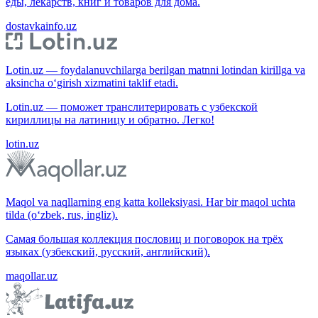
еды, лекарств, книг и товаров для дома.
dostavkainfo.uz
Lotin.uz — foydalanuvchilarga berilgan matnni lotindan kirillga va
aksincha o‘girish xizmatini taklif etadi.
Lotin.uz — поможет транслитерировать с узбекской
кириллицы на латиницу и обратно. Легко!
lotin.uz
Maqol va naqllarning eng katta kolleksiyasi. Har bir maqol uchta
tilda (o‘zbek, rus, ingliz).
Самая большая коллекция пословиц и поговорок на трёх
языках (узбекский, русский, английский).
maqollar.uz