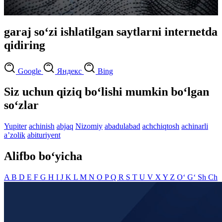
garaj so‘zi ishlatilgan saytlarni internetda
qidiring
Google
Яндекс
Bing
Siz uchun qiziq bo‘lishi mumkin bo‘lgan
so‘zlar
Yupiter
achinish
abjaq
Nizomiy
abadulabad
achchiqtosh
achinarli
aʼzolik
abituriyent
Alifbo bo‘yicha
A
B
D
E
F
G
H
I
J
K
L
M
N
O
P
Q
R
S
T
U
V
X
Y
Z
O‘
G‘
Sh
Ch