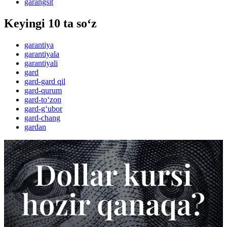
garangsit
Keyingi 10 ta so‘z
garantiya
garantiyala
garantiyali
gard
gard-gard qil
gard-qurum
gard-to‘zon
gard-g‘ubor
gard-chang
gardan