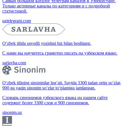
Самый большой каталог телеграм каналов в Узбекистане.
Только активные каналы по категориям и с подробной
статистикой.
uztelegram.com
O‘zbek tilida savodli yozishni biz bilan boshlang.
С нами вы научитесь грамотно писать на узбекском языке.
sarlavha.com
O‘zbek tilining sinonimlar lug‘ati. Saytda 3300 tadan ortiq so‘zlar,
900 ga yaqin sinonim so‘zlar to‘plamiga jamlangan.
Словарь синонимов узбекского языка на нашем сайте
содержит более 3300 слов и 900 синонимов.
sinonim.uz