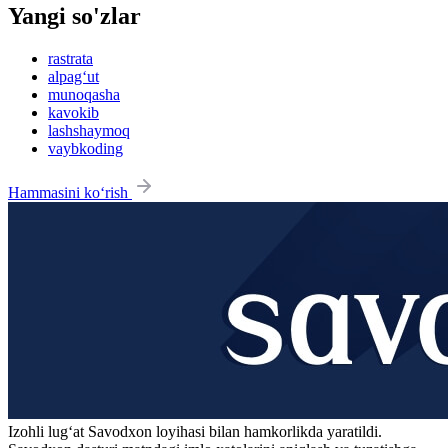
Yangi so'zlar
rastrata
alpag‘ut
munoqasha
kavokib
lashshaymoq
vaybkoding
Hammasini ko‘rish
Izohli lugʻat
Savodxon
loyihasi bilan hamkorlikda yaratildi.