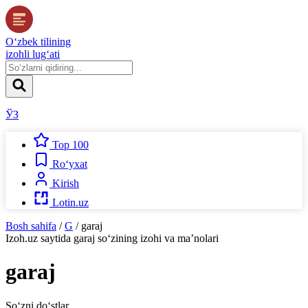
O‘zbek tilining
izohli lug‘ati
ЎЗ
Top 100
Ro‘yxat
Kirish
Lotin.uz
Bosh sahifa
/
G
/
garaj
Izoh.uz
saytida
garaj
so‘zining izohi va ma’nolari
garaj
So‘zni do‘stlar