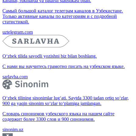
kanallar, ruknlarda va batafsil statistikasi bilan.
Самый большой каталог телеграм каналов в Узбекистане.
Только активные каналы по категориям и с подробной
статистикой.
uztelegram.com
O‘zbek tilida savodli yozishni biz bilan boshlang.
С нами вы научитесь грамотно писать на узбекском языке.
sarlavha.com
O‘zbek tilining sinonimlar lug‘ati. Saytda 3300 tadan ortiq so‘zlar,
900 ga yaqin sinonim so‘zlar to‘plamiga jamlangan.
Словарь синонимов узбекского языка на нашем сайте
содержит более 3300 слов и 900 синонимов.
sinonim.uz