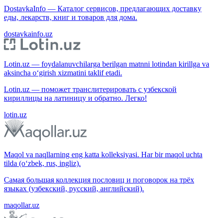
DostavkaInfo — Каталог сервисов, предлагающих доставку
еды, лекарств, книг и товаров для дома.
dostavkainfo.uz
Lotin.uz — foydalanuvchilarga berilgan matnni lotindan kirillga va
aksincha o‘girish xizmatini taklif etadi.
Lotin.uz — поможет транслитерировать с узбекской
кириллицы на латиницу и обратно. Легко!
lotin.uz
Maqol va naqllarning eng katta kolleksiyasi. Har bir maqol uchta
tilda (o‘zbek, rus, ingliz).
Самая большая коллекция пословиц и поговорок на трёх
языках (узбекский, русский, английский).
maqollar.uz