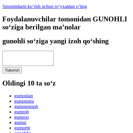
Sinonimlarni ko‘rish uchun ro‘yxatdan o‘ting
Foydalanuvchilar tomonidan GUNOHLI
so‘ziga berilgan ma’nolar
gunohli so‘ziga yangi izoh qo‘shing
Yuborish
Oldingi 10 ta so‘z
gumonlan
gumonsira
gumonsirash
gumroh
gumron
gumur
gumurtir