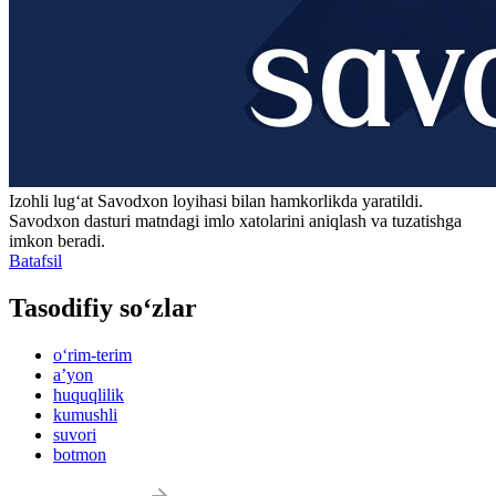
Izohli lugʻat
Savodxon
loyihasi bilan hamkorlikda yaratildi.
Savodxon dasturi matndagi imlo xatolarini aniqlash va tuzatishga
imkon beradi.
Batafsil
Tasodifiy so‘zlar
o‘rim-terim
aʼyon
huquqlilik
kumushli
suvori
botmon