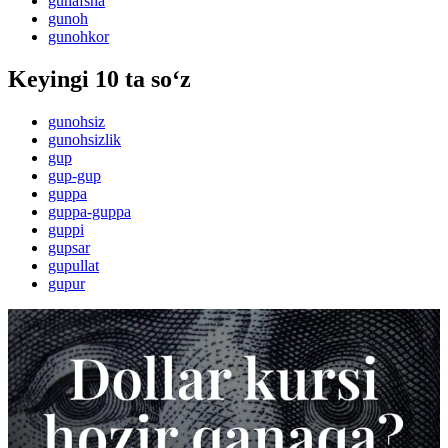
gunafsha
gunoh
gunohkor
Keyingi 10 ta so‘z
gunohsiz
gunohsizlik
gup
gup-gup
guppa
guppa-guppa
guppi
gupsar
gupullat
gupur