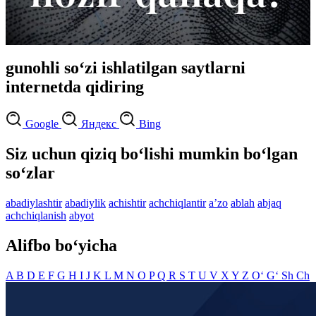
gunohli so‘zi ishlatilgan saytlarni
internetda qidiring
Google
Яндекс
Bing
Siz uchun qiziq bo‘lishi mumkin bo‘lgan
so‘zlar
abadiylashtir
abadiylik
achishtir
achchiqlantir
aʼzo
ablah
abjaq
achchiqlanish
abyot
Alifbo bo‘yicha
A
B
D
E
F
G
H
I
J
K
L
M
N
O
P
Q
R
S
T
U
V
X
Y
Z
O‘
G‘
Sh
Ch