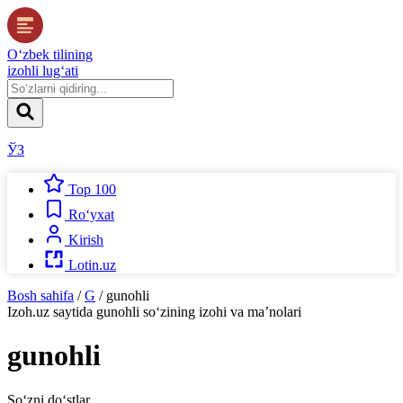
O‘zbek tilining
izohli lug‘ati
ЎЗ
Top 100
Ro‘yxat
Kirish
Lotin.uz
Bosh sahifa
/
G
/
gunohli
Izoh.uz
saytida
gunohli
so‘zining izohi va ma’nolari
gunohli
So‘zni do‘stlar