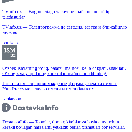
TVinfo.uz — Bugun, ertaga va keyingi hafta uchun to‘liq
teledasturlar.
TVinfo.uz — Телепрограмма на сегодня, завтра и ближайшую
неделю.
tvinfo.uz
O‘zbek Ismlarning to‘liq, batafsil ma’nosi, kelib chiqishi, shakllari.
O‘zingiz va yaqinlaringizni ismlari ma’nosini bilib oling.
Полный смысл, происхождение, формы узбекских имён.
Узнайте смысл своего имени и имён близких.
ismlar.com
DostavkaInfo — Taomlar, dorilar, kitoblar va boshqa uy uchun
kerakli bo‘lagan narsalarni yetkazib berish xizmatlari bor servislar.