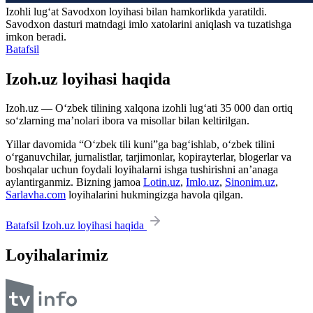
Izohli lugʻat
Savodxon
loyihasi bilan hamkorlikda yaratildi.
Savodxon dasturi matndagi imlo xatolarini aniqlash va tuzatishga
imkon beradi.
Batafsil
Izoh.uz loyihasi haqida
Izoh.uz — O‘zbek tilining xalqona izohli lug‘ati 35 000 dan ortiq
so‘zlarning ma’nolari ibora va misollar bilan keltirilgan.
Yillar davomida “O‘zbek tili kuni”ga bag‘ishlab, o‘zbek tilini
o‘rganuvchilar, jurnalistlar, tarjimonlar, kopirayterlar, blogerlar va
boshqalar uchun foydali loyihalarni ishga tushirishni an’anaga
aylantirganmiz. Bizning jamoa
Lotin.uz
,
Imlo.uz
,
Sinonim.uz
,
Sarlavha.com
loyihalarini hukmingizga havola qilgan.
Batafsil Izoh.uz loyihasi haqida
Loyihalarimiz