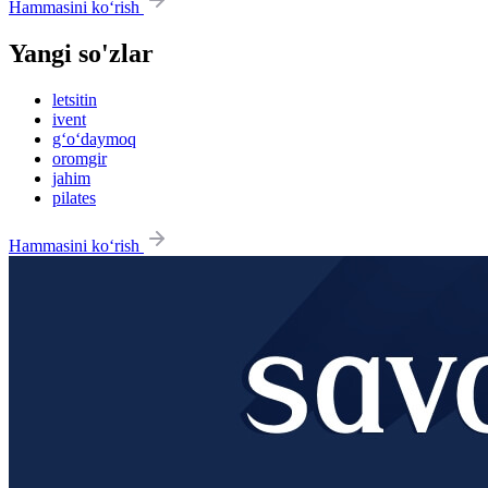
Hammasini ko‘rish
Yangi so'zlar
letsitin
ivent
g‘o‘daymoq
oromgir
jahim
pilates
Hammasini ko‘rish