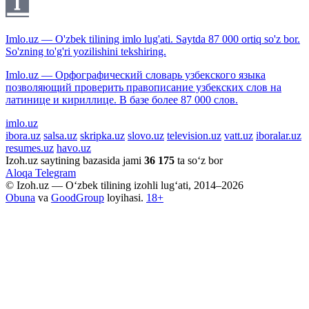
Imlo.uz — O'zbek tilining imlo lug'ati. Saytda 87 000 ortiq so'z bor.
So'zning to'g'ri yozilishini tekshiring.
Imlo.uz — Орфографический словарь узбекского языка
позволяющий проверить правописание узбекских слов на
латинице и кириллице. В базе более 87 000 слов.
imlo.uz
ibora.uz
salsa.uz
skripka.uz
slovo.uz
television.uz
vatt.uz
iboralar.uz
resumes.uz
havo.uz
Izoh.uz saytining bazasida jami
36 175
ta so‘z bor
Aloqa
Telegram
© Izoh.uz — O‘zbek tilining izohli lug‘ati, 2014–2026
Obuna
va
GoodGroup
loyihasi.
18+