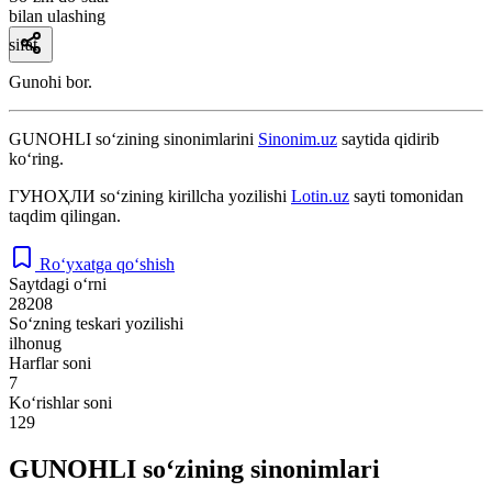
bilan ulashing
sifat
Gunohi bor.
GUNOHLI
so‘zining sinonimlarini
Sinonim.uz
saytida qidirib
ko‘ring.
ГУНОҲЛИ
so‘zining kirillcha yozilishi
Lotin.uz
sayti tomonidan
taqdim qilingan.
Ro‘yxatga qo‘shish
Saytdagi o‘rni
28208
So‘zning teskari yozilishi
ilhonug
Harflar soni
7
Ko‘rishlar soni
129
GUNOHLI so‘zining sinonimlari