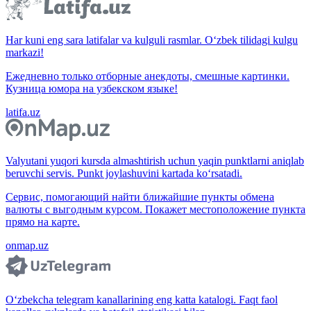
Har kuni eng sara latifalar va kulguli rasmlar. O‘zbek tilidagi kulgu
markazi!
Ежедневно только отборные анекдоты, смешные картинки.
Кузница юмора на узбекском языке!
latifa.uz
Valyutani yuqori kursda almashtirish uchun yaqin punktlarni aniqlab
beruvchi servis. Punkt joylashuvini kartada ko‘rsatadi.
Сервис, помогающий найти ближайшие пункты обмена
валюты с выгодным курсом. Покажет местоположение пункта
прямо на карте.
onmap.uz
O‘zbekcha telegram kanallarining eng katta katalogi. Faqt faol