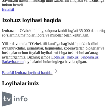
Savodxon dasturi matndagi imlo xatolarini aniqlash va tuzatishga
imkon beradi.
Batafsil
Izoh.uz loyihasi haqida
Izoh.uz — O‘zbek tilining xalqona izohli lug‘ati 35 000 dan ortiq
so‘zlarning ma’nolari ibora va misollar bilan keltirilgan.
Yillar davomida “O‘zbek tili kuni”ga bag‘ishlab, o‘zbek tilini
o‘rganuvchilar, jurnalistlar, tarjimonlar, kopirayterlar, blogerlar va
boshqalar uchun foydali loyihalarni ishga tushirishni an’anaga
aylantirganmiz. Bizning jamoa
Lotin.uz
,
Imlo.uz
,
Sinonim.uz
,
Sarlavha.com
loyihalarini hukmingizga havola qilgan.
Batafsil Izoh.uz loyihasi haqida
Loyihalarimiz