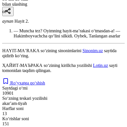
bilan ulashing
ot
aynan
Hayit 2.
— Muncha tez? Oyimning hayit-maʼrakasi oʻtmasdan-a! —
Hakimboyvachcha qoʻlini silkidi.
Oybek, Tanlangan asarlar
HAYIT-MAʼRAKA
so‘zining sinonimlarini
Sinonim.uz
saytida
qidirib ko‘ring.
ҲАЙИТ-МАЪРАКА
so‘zining kirillcha yozilishi
Lotin.uz
sayti
tomonidan taqdim qilingan.
Ro‘yxatga qo‘shish
Saytdagi o‘rni
10901
So‘zning teskari yozilishi
akarʼam-tiyah
Harflar soni
13
Ko‘rishlar soni
151