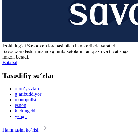
Izohli lugʻat
Savodxon
loyihasi bilan hamkorlikda yaratildi.
Savodxon dasturi matndagi imlo xatolarini aniqlash va tuzatishga
imkon beradi.
Batafsil
Tasodifiy so‘zlar
obro‘ysizlan
g‘aribuddiyor
monopolist
eshon
kudungchi
yengil
Hammasini ko‘rish