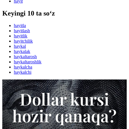
hayit
Keyingi 10 ta so‘z
hayitla
hayitlash
hayitlik
hayitchilik
haykal
haykalak
haykaltarosh
haykaltaroshlik
haykalcha
haykalchi