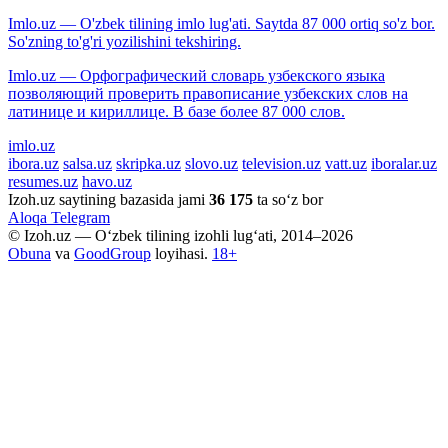
Imlo.uz — O'zbek tilining imlo lug'ati. Saytda 87 000 ortiq so'z bor.
So'zning to'g'ri yozilishini tekshiring.
Imlo.uz — Орфографический словарь узбекского языка
позволяющий проверить правописание узбекских слов на
латинице и кириллице. В базе более 87 000 слов.
imlo.uz
ibora.uz
salsa.uz
skripka.uz
slovo.uz
television.uz
vatt.uz
iboralar.uz
resumes.uz
havo.uz
Izoh.uz saytining bazasida jami
36 175
ta so‘z bor
Aloqa
Telegram
© Izoh.uz — O‘zbek tilining izohli lug‘ati, 2014–2026
Obuna
va
GoodGroup
loyihasi.
18+