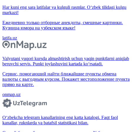
Har kuni eng sara latifalar va kulguli rasmlar. O‘zbek tilidagi kulgu
markazi!
Ежедневно только отборные анекдоты, смешные картинки.
Кузница юмора на узбекском языке!
latifa.uz
Valyutani yuqori kursda almashtirish uchun yaqin punktlarni aniqlab
beruvchi servis. Punkt joylashuvini kartada ko‘rsatadi.
Сервис, помогающий найти ближайшие пункты обмена
валюты с выгодным курсом. Покажет местоположение пункта
прямо на карте.
onmap.uz
O‘zbekcha telegram kanallarining eng katta katalogi. Faqt faol
kanallar, ruknlarda va batafsil statistikasi bilan.