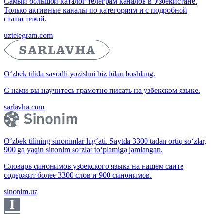
Самый большой каталог телеграм каналов в Узбекистане.
Только активные каналы по категориям и с подробной
статистикой.
uztelegram.com
O‘zbek tilida savodli yozishni biz bilan boshlang.
С нами вы научитесь грамотно писать на узбекском языке.
sarlavha.com
O‘zbek tilining sinonimlar lug‘ati. Saytda 3300 tadan ortiq so‘zlar,
900 ga yaqin sinonim so‘zlar to‘plamiga jamlangan.
Словарь синонимов узбекского языка на нашем сайте
содержит более 3300 слов и 900 синонимов.
sinonim.uz