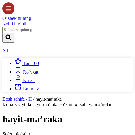
O‘zbek tilining
izohli lug‘ati
ЎЗ
Top 100
Ro‘yxat
Kirish
Lotin.uz
Bosh sahifa
/
H
/
hayit-maʼraka
Izoh.uz
saytida
hayit-maʼraka
so‘zining izohi va ma’nolari
hayit-maʼraka
So‘zni do‘stlar