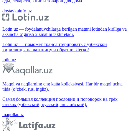
еды, лекарств, книг и товаров для дома.
dostavkainfo.uz
Lotin.uz — foydalanuvchilarga berilgan matnni lotindan kirillga va
aksincha o‘girish xizmatini taklif etadi.
Lotin.uz — поможет транслитерировать с узбекской
кириллицы на латиницу и обратно. Легко!
lotin.uz
Maqol va naqllarning eng katta kolleksiyasi. Har bir maqol uchta
tilda (o‘zbek, rus, ingliz).
Самая большая коллекция пословиц и поговорок на трёх
языках (узбекский, русский, английский).
maqollar.uz