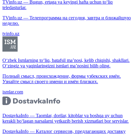
TVinfo.uz — Bugun, ertaga va keyingi hafta uchun to‘liq
teledasturlar.
TVinfo.uz — Телепрограмма на сегодня, завтра и ближайшую
неделю.
tvinfo.uz
O‘zbek Ismlarning to‘liq, batafsil ma’nosi, kelib chiqishi, shakllari.
O‘zingiz va yaqinlaringizni ismlari ma’nosini bilib oling.
Полный смысл, происхождение, формы узбекских имён.
Узнайте смысл своего имени и имён близких.
ismlar.com
DostavkaInfo — Taomlar, dorilar, kitoblar va boshqa uy uchun
kerakli bo‘lagan narsalarni yetkazib berish xizmatlari bor servislar.
DostavkaInfo — Каталог сервисов, предлагающих доставку