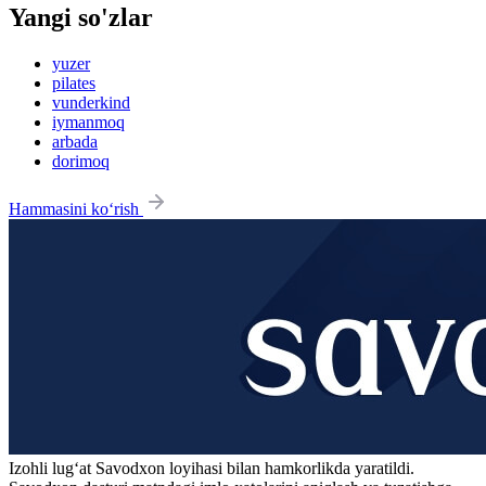
Yangi so'zlar
yuzer
pilates
vunderkind
iymanmoq
arbada
dorimoq
Hammasini ko‘rish
Izohli lugʻat
Savodxon
loyihasi bilan hamkorlikda yaratildi.