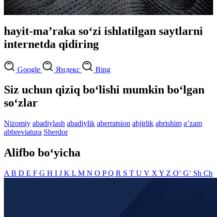
hayit-maʼraka so‘zi ishlatilgan saytlarni
internetda qidiring
Google
Яндекс
Bing
Siz uchun qiziq bo‘lishi mumkin bo‘lgan
so‘zlar
Nizomiy
abadiylash
abadiylik
aberratsion
abjirlik
abrishim
aʼzam
abbreviatura
Sherdor
Alifbo bo‘yicha
A
B
D
E
F
G
H
I
J
K
L
M
N
O
P
Q
R
S
T
U
V
X
Y
Z
O‘
G‘
Sh
Ch