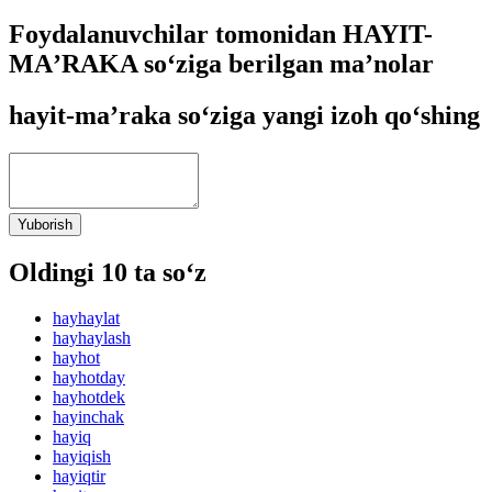
Foydalanuvchilar tomonidan HAYIT-
MAʼRAKA so‘ziga berilgan ma’nolar
hayit-maʼraka so‘ziga yangi izoh qo‘shing
Yuborish
Oldingi 10 ta so‘z
hayhaylat
hayhaylash
hayhot
hayhotday
hayhotdek
hayinchak
hayiq
hayiqish
hayiqtir