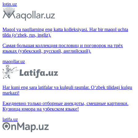
lotin.uz
Maqol va naqllarning eng katta kolleksiyasi. Har bir maqol uchta
tilda (o‘zbek, rus, ingliz).
Самая большая коллекция пословиц и поговорок на трёх
языках (узбекский, русский, английский).
maqollar.uz
Har kuni eng sara latifalar va kulguli rasmlar. O‘zbek tilidagi kulgu
markazi!
Ежедневно только отборные анекдоты, смешные картинки.
Кузница юмора на узбекском языке!
latifa.uz