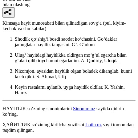
bilan ulashing
ot
Kimsaga hayit munosabati bilan qilinadigan sovgʻa (pul, kiyim-
kechak va shu kabilar)
Shodlik qoʻshigʻi bosdi saodat koʻchasini, Goʻdaklar
jaranglatar hayitlik tangasini.
Gʻ. Gʻulom
Ulugʻ hayitdagi hayitlikka oldirgan moʻgʻul egarcha bilan
gʻalati qilib toychamni egarladim.
A. Qodiriy, Uloqda
Nizomjon, ayasidan hayitlik olgan boladek dikanglab, kunni
kech qildi.
S. Ahmad, Ufq
Keyin rastalarni aylanib, uyga hayitlik oldilar.
K. Yashin,
Hamza
HAYITLIK
so‘zining sinonimlarini
Sinonim.uz
saytida qidirib
ko‘ring.
ҲАЙИТЛИК
so‘zining kirillcha yozilishi
Lotin.uz
sayti tomonidan
taqdim qilingan.