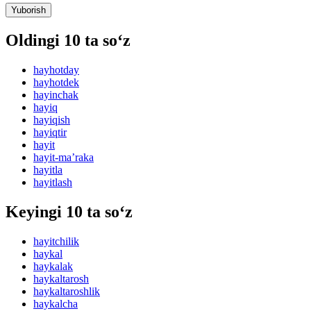
Yuborish
Oldingi 10 ta so‘z
hayhotday
hayhotdek
hayinchak
hayiq
hayiqish
hayiqtir
hayit
hayit-maʼraka
hayitla
hayitlash
Keyingi 10 ta so‘z
hayitchilik
haykal
haykalak
haykaltarosh
haykaltaroshlik
haykalcha