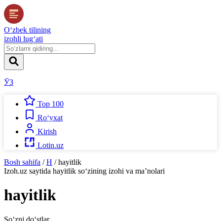
O‘zbek tilining
izohli lug‘ati
ЎЗ
Top 100
Ro‘yxat
Kirish
Lotin.uz
Bosh sahifa
/
H
/
hayitlik
Izoh.uz
saytida
hayitlik
so‘zining izohi va ma’nolari
hayitlik
So‘zni do‘stlar