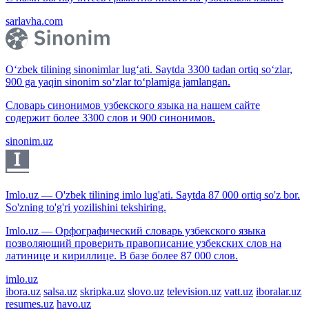
sarlavha.com
O‘zbek tilining sinonimlar lug‘ati. Saytda 3300 tadan ortiq so‘zlar,
900 ga yaqin sinonim so‘zlar to‘plamiga jamlangan.
Словарь синонимов узбекского языка на нашем сайте
содержит более 3300 слов и 900 синонимов.
sinonim.uz
Imlo.uz — O'zbek tilining imlo lug'ati. Saytda 87 000 ortiq so'z bor.
So'zning to'g'ri yozilishini tekshiring.
Imlo.uz — Орфографический словарь узбекского языка
позволяющий проверить правописание узбекских слов на
латинице и кириллице. В базе более 87 000 слов.
imlo.uz
ibora.uz
salsa.uz
skripka.uz
slovo.uz
television.uz
vatt.uz
iboralar.uz
resumes.uz
havo.uz