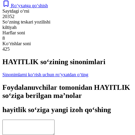
Ro‘yxatga qo‘shish
Saytdagi o‘rni
20352
So‘zning teskari yozilishi
kiltiyah
Harflar soni
8
Ko‘rishlar soni
425
HAYITLIK so‘zining sinonimlari
Sinonimlarni ko‘rish uchun ro‘yxatdan o‘ting
Foydalanuvchilar tomonidan HAYITLIK
so‘ziga berilgan ma’nolar
hayitlik so‘ziga yangi izoh qo‘shing