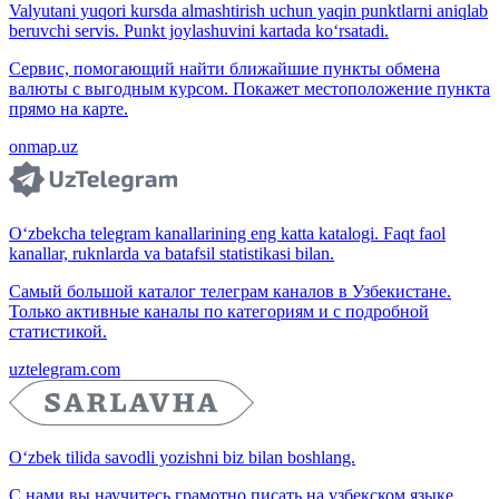
Valyutani yuqori kursda almashtirish uchun yaqin punktlarni aniqlab
beruvchi servis. Punkt joylashuvini kartada ko‘rsatadi.
Сервис, помогающий найти ближайшие пункты обмена
валюты с выгодным курсом. Покажет местоположение пункта
прямо на карте.
onmap.uz
O‘zbekcha telegram kanallarining eng katta katalogi. Faqt faol
kanallar, ruknlarda va batafsil statistikasi bilan.
Самый большой каталог телеграм каналов в Узбекистане.
Только активные каналы по категориям и с подробной
статистикой.
uztelegram.com
O‘zbek tilida savodli yozishni biz bilan boshlang.
С нами вы научитесь грамотно писать на узбекском языке.