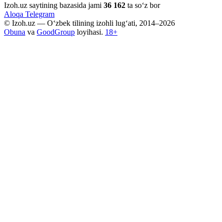
Izoh.uz saytining bazasida jami
36 162
ta so‘z bor
Aloqa
Telegram
© Izoh.uz — O‘zbek tilining izohli lug‘ati, 2014–2026
Obuna
va
GoodGroup
loyihasi.
18+