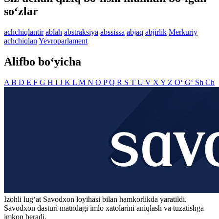
so‘zlar
achchiqlantir
ablah
abstraksiya
abssissa
abjaq
abjirlik
Merkuriy
achchiqlan
Yevroparlament
Alifbo bo‘yicha
A
B
D
E
F
G
H
I
J
K
L
M
N
O
P
Q
R
S
T
U
V
X
Y
Z
O‘
G‘
Sh
Ch
Izohli lugʻat
Savodxon
loyihasi bilan hamkorlikda yaratildi.
Savodxon dasturi matndagi imlo xatolarini aniqlash va tuzatishga
imkon beradi.