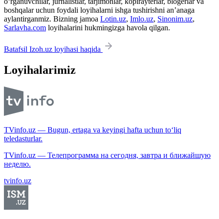
o‘rganuvchilar, jurnalistlar, tarjimonlar, kopirayterlar, blogerlar va
boshqalar uchun foydali loyihalarni ishga tushirishni an’anaga
aylantirganmiz. Bizning jamoa
Lotin.uz
,
Imlo.uz
,
Sinonim.uz
,
Sarlavha.com
loyihalarini hukmingizga havola qilgan.
Batafsil Izoh.uz loyihasi haqida
Loyihalarimiz
TVinfo.uz — Bugun, ertaga va keyingi hafta uchun to‘liq
teledasturlar.
TVinfo.uz — Телепрограмма на сегодня, завтра и ближайшую
неделю.
tvinfo.uz