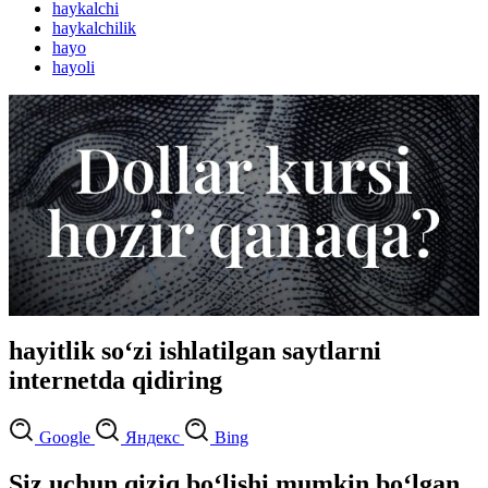
haykalchi
haykalchilik
hayo
hayoli
hayitlik so‘zi ishlatilgan saytlarni
internetda qidiring
Google
Яндекс
Bing
Siz uchun qiziq bo‘lishi mumkin bo‘lgan