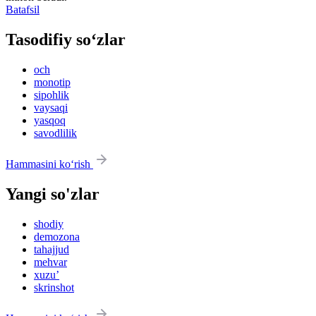
Batafsil
Tasodifiy so‘zlar
och
monotip
sipohlik
vaysaqi
yasqoq
savodlilik
Hammasini ko‘rish
Yangi so'zlar
shodiy
demozona
tahajjud
mehvar
xuzu’
skrinshot