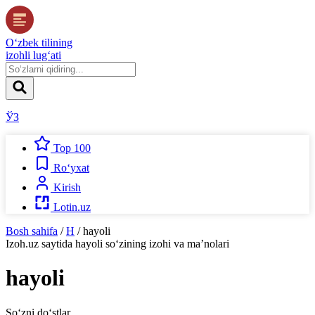
O‘zbek tilining
izohli lug‘ati
ЎЗ
Top 100
Ro‘yxat
Kirish
Lotin.uz
Bosh sahifa
/
H
/
hayoli
Izoh.uz
saytida
hayoli
so‘zining izohi va ma’nolari
hayoli
So‘zni do‘stlar