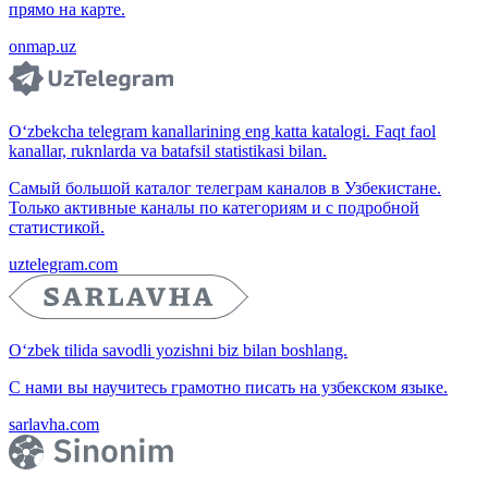
прямо на карте.
onmap.uz
O‘zbekcha telegram kanallarining eng katta katalogi. Faqt faol
kanallar, ruknlarda va batafsil statistikasi bilan.
Самый большой каталог телеграм каналов в Узбекистане.
Только активные каналы по категориям и с подробной
статистикой.
uztelegram.com
O‘zbek tilida savodli yozishni biz bilan boshlang.
С нами вы научитесь грамотно писать на узбекском языке.
sarlavha.com