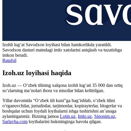
Izohli lugʻat
Savodxon
loyihasi bilan hamkorlikda yaratildi.
Savodxon dasturi matndagi imlo xatolarini aniqlash va tuzatishga
imkon beradi.
Batafsil
Izoh.uz loyihasi haqida
Izoh.uz — O‘zbek tilining xalqona izohli lug‘ati 35 000 dan ortiq
so‘zlarning ma’nolari ibora va misollar bilan keltirilgan.
Yillar davomida “O‘zbek tili kuni”ga bag‘ishlab, o‘zbek tilini
o‘rganuvchilar, jurnalistlar, tarjimonlar, kopirayterlar, blogerlar va
boshqalar uchun foydali loyihalarni ishga tushirishni an’anaga
aylantirganmiz. Bizning jamoa
Lotin.uz
,
Imlo.uz
,
Sinonim.uz
,
Sarlavha.com
loyihalarini hukmingizga havola qilgan.