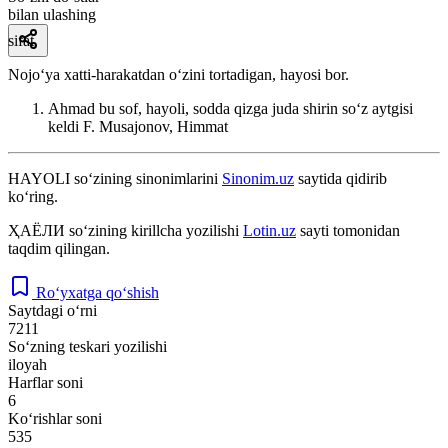
bilan ulashing
sifat
Nojoʻya xatti-harakatdan oʻzini tortadigan, hayosi bor.
Ahmad bu sof, hayoli, sodda qizga juda shirin soʻz aytgisi
keldi
F. Musajonov, Himmat
HAYOLI
so‘zining sinonimlarini
Sinonim.uz
saytida qidirib
ko‘ring.
ҲАЁЛИ
so‘zining kirillcha yozilishi
Lotin.uz
sayti tomonidan
taqdim qilingan.
Ro‘yxatga qo‘shish
Saytdagi o‘rni
7211
So‘zning teskari yozilishi
iloyah
Harflar soni
6
Ko‘rishlar soni
535