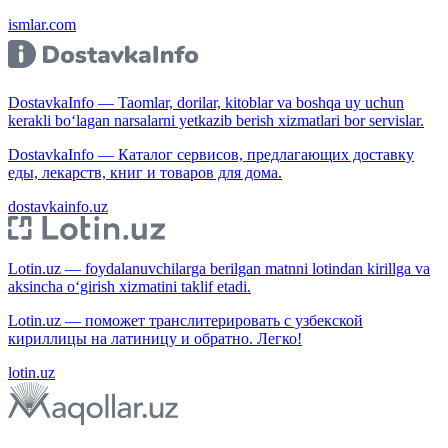
ismlar.com
DostavkaInfo — Taomlar, dorilar, kitoblar va boshqa uy uchun
kerakli bo‘lagan narsalarni yetkazib berish xizmatlari bor servislar.
DostavkaInfo — Каталог сервисов, предлагающих доставку
еды, лекарств, книг и товаров для дома.
dostavkainfo.uz
Lotin.uz — foydalanuvchilarga berilgan matnni lotindan kirillga va
aksincha o‘girish xizmatini taklif etadi.
Lotin.uz — поможет транслитерировать с узбекской
кириллицы на латиницу и обратно. Легко!
lotin.uz