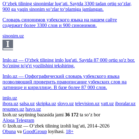
O‘zbek tilining sinonimlar lug‘ati. Saytda 3300 tadan ortiq so‘zlar,
900 ga yaqin sinonim so‘zlar to‘plamiga jamlangan.
Словарь синонимов узбекского языка на нашем сайте
содержит более 3300 слов и 900 синонимов.
sinonim.uz
Imlo.uz — O'zbek tilining imlo lug'ati. Saytda 87 000 ortiq so'z bor.
So'zning to'g'ri yozilishini tekshiring.
Imlo.uz — Орфографический словарь узбекского языка
позволяющий проверить правописание узбекских слов на
латинице и кириллице. В базе более 87 000 слов.
imlo.uz
ibora.uz
salsa.uz
skripka.uz
slovo.uz
television.uz
vatt.uz
iboralar.uz
resumes.uz
havo.uz
Izoh.uz saytining bazasida jami
36 172
ta so‘z bor
Aloqa
Telegram
© Izoh.uz — O‘zbek tilining izohli lug‘ati, 2014–2026
Obuna
va
GoodGroup
loyihasi.
18+