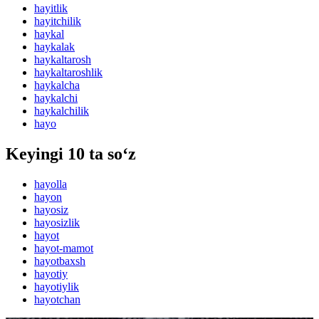
hayitlik
hayitchilik
haykal
haykalak
haykaltarosh
haykaltaroshlik
haykalcha
haykalchi
haykalchilik
hayo
Keyingi 10 ta so‘z
hayolla
hayon
hayosiz
hayosizlik
hayot
hayot-mamot
hayotbaxsh
hayotiy
hayotiylik
hayotchan