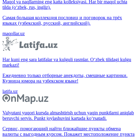
Maqol va naqllarning eng katta kolleksiyasi. Har bir maqol uchta
tilda (o‘zbek, rus, ingliz).
Самая большая коллекция пословиц и поговорок на трёх
языках (узбекский, русский, английский).
maqollar.uz
Har kuni eng sara latifalar va kulguli rasmlar. O‘zbek tilidagi kulgu
markazi!
Ежедневно только отборные анекдоты, смешные картинки.
Кузница юмора на узбекском языке!
latifa.uz
Valyutani yuqori kursda almashtirish uchun yaqin punktlarni aniqlab
beruvchi servis. Punkt joylashuvini kartada ko‘rsatadi.
Сервис, помогающий найти ближайшие пункты обмена
валюты с выгодным курсом. Покажет местоположение пункта