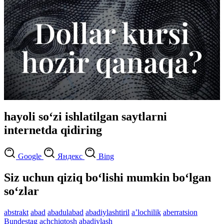
hayoli so‘zi ishlatilgan saytlarni
internetda qidiring
Google
Яндекс
Bing
Siz uchun qiziq bo‘lishi mumkin bo‘lgan
so‘zlar
abstrakt
abad
abadulabad
abadiylashtiril
aʼlochilik
aberratsion
Bundestag
achchiqtosh
abadiylash