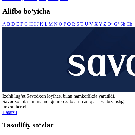
Alifbo bo‘yicha
A
B
D
E
F
G
H
I
J
K
L
M
N
O
P
Q
R
S
T
U
V
X
Y
Z
O‘
G‘
Sh
Ch
Izohli lugʻat
Savodxon
loyihasi bilan hamkorlikda yaratildi.
Savodxon dasturi matndagi imlo xatolarini aniqlash va tuzatishga
imkon beradi.
Batafsil
Tasodifiy so‘zlar