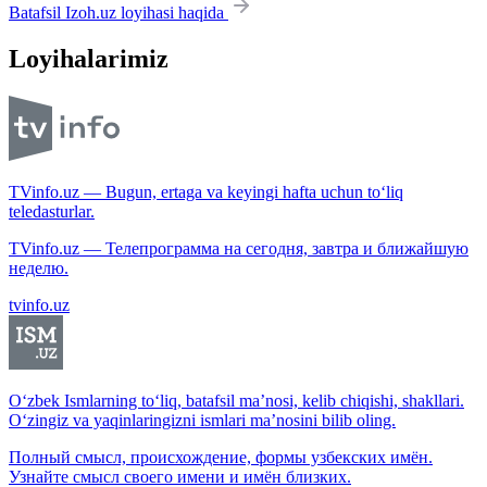
Batafsil Izoh.uz loyihasi haqida
Loyihalarimiz
TVinfo.uz — Bugun, ertaga va keyingi hafta uchun to‘liq
teledasturlar.
TVinfo.uz — Телепрограмма на сегодня, завтра и ближайшую
неделю.
tvinfo.uz
O‘zbek Ismlarning to‘liq, batafsil ma’nosi, kelib chiqishi, shakllari.
O‘zingiz va yaqinlaringizni ismlari ma’nosini bilib oling.
Полный смысл, происхождение, формы узбекских имён.
Узнайте смысл своего имени и имён близких.