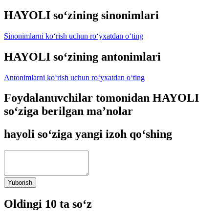
HAYOLI so‘zining sinonimlari
Sinonimlarni ko‘rish uchun ro‘yxatdan o‘ting
HAYOLI so‘zining antonimlari
Antonimlarni ko‘rish uchun ro‘yxatdan o‘ting
Foydalanuvchilar tomonidan HAYOLI
so‘ziga berilgan ma’nolar
hayoli so‘ziga yangi izoh qo‘shing
Yuborish
Oldingi 10 ta so‘z