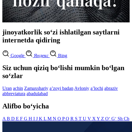
jinoyatkorlik so‘zi ishlatilgan saytlarni
internetda qidiring
Google
Яндекс
Bing
Siz uchun qiziq bo‘lishi mumkin bo‘lgan
so‘zlar
Uran
achin
Zamaxshariy
aʼzoyi badan
Avloniy
aʼlochi
abraziv
abbreviatura
abadulabad
Alifbo bo‘yicha
A
B
D
E
F
G
H
I
J
K
L
M
N
O
P
Q
R
S
T
U
V
X
Y
Z
O‘
G‘
Sh
Ch