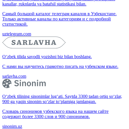
kanallar, ruknlarda va batafsil statistikasi bilan.
Самый большой каталог телеграм каналов в Узбекистане.
Только активные каналы по категориям и с подробной
статистикой.
uztelegram.com
O‘zbek tilida savodli yozishni biz bilan boshlang.
С нами вы научитесь грамотно писать на узбекском языке.
sarlavha.com
O‘zbek tilining sinonimlar lug‘ati. Saytda 3300 tadan ortiq so‘zlar,
900 ga yaqin sinonim so‘zlar to‘plamiga jamlangan.
Словарь синонимов узбекского языка на нашем сайте
содержит более 3300 слов и 900 синонимов.
sinonim.uz