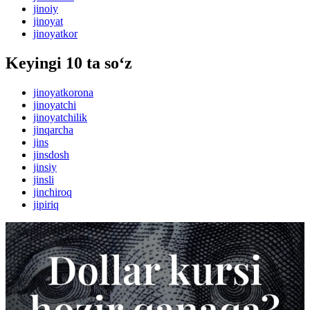
jinoiy
jinoyat
jinoyatkor
Keyingi 10 ta so‘z
jinoyatkorona
jinoyatchi
jinoyatchilik
jinqarcha
jins
jinsdosh
jinsiy
jinsli
jinchiroq
jipiriq