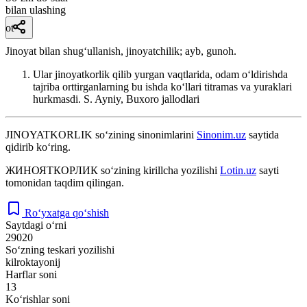
bilan ulashing
ot
Jinoyat bilan shugʻullanish, jinoyatchilik; ayb, gunoh.
Ular jinoyatkorlik qilib yurgan vaqtlarida, odam oʻldirishda
tajriba orttirganlarning bu ishda koʻllari titramas va yuraklari
hurkmasdi.
S. Ayniy, Buxoro jallodlari
JINOYATKORLIK
so‘zining sinonimlarini
Sinonim.uz
saytida
qidirib ko‘ring.
ЖИНОЯТКОРЛИК
so‘zining kirillcha yozilishi
Lotin.uz
sayti
tomonidan taqdim qilingan.
Ro‘yxatga qo‘shish
Saytdagi o‘rni
29020
So‘zning teskari yozilishi
kilroktayonij
Harflar soni
13
Ko‘rishlar soni