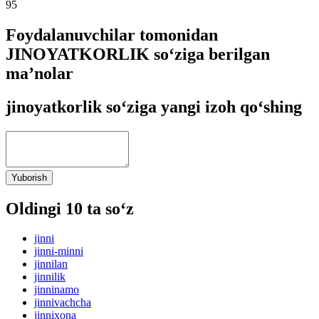
95
Foydalanuvchilar tomonidan
JINOYATKORLIK so‘ziga berilgan
ma’nolar
jinoyatkorlik so‘ziga yangi izoh qo‘shing
Yuborish
Oldingi 10 ta so‘z
jinni
jinni-minni
jinnilan
jinnilik
jinninamo
jinnivachcha
jinnixona