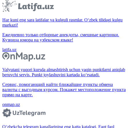
Har kuni eng sara latifalar va kulguli rasmlar. O‘zbek tilidagi kulgu
markazi!
Ежедневно только отборные анекдоты, смешные картинки.
Кузница юмора на узбекском языке!
latifa.uz
Valyutani yuqori kursda almashtirish uchun yaqin punktlarni aniqlab
beruvchi servis. Punkt joylashuvini kartada ko‘rsatadi.
Сервис, помогающий найти ближайшие пункты обмена
валюты с выгодным курсом. Покажет местоположение пункта
прямо на карте.
onmap.uz
O‘zbekcha telegram kanallarining eng katta katalogi. Faqt faol