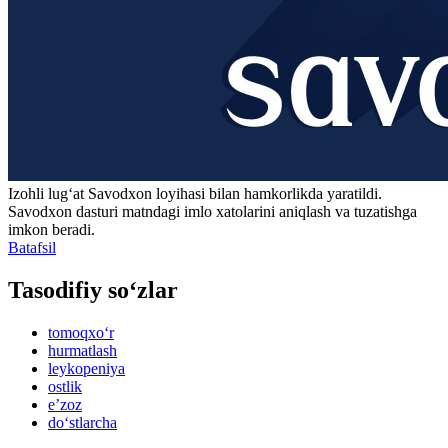
Izohli lugʻat
Savodxon
loyihasi bilan hamkorlikda yaratildi.
Savodxon dasturi matndagi imlo xatolarini aniqlash va tuzatishga
imkon beradi.
Batafsil
Tasodifiy so‘zlar
tomoqxo‘r
hurmatlash
leykopeniya
ostlik
eʼzoz
do‘stlarcha