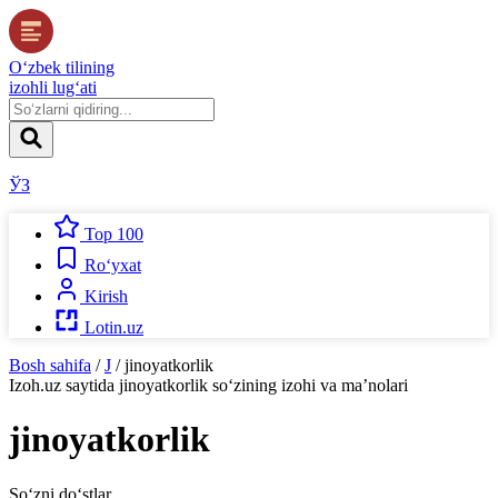
O‘zbek tilining
izohli lug‘ati
ЎЗ
Top 100
Ro‘yxat
Kirish
Lotin.uz
Bosh sahifa
/
J
/
jinoyatkorlik
Izoh.uz
saytida
jinoyatkorlik
so‘zining izohi va ma’nolari
jinoyatkorlik
So‘zni do‘stlar