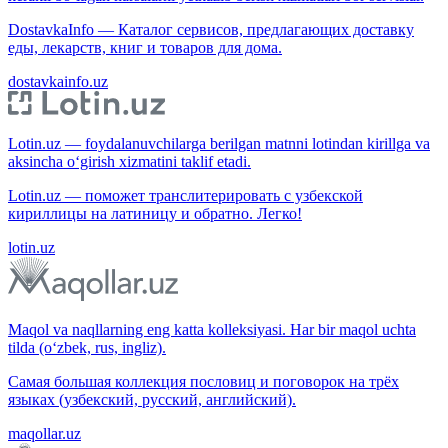
DostavkaInfo — Каталог сервисов, предлагающих доставку
еды, лекарств, книг и товаров для дома.
dostavkainfo.uz
Lotin.uz — foydalanuvchilarga berilgan matnni lotindan kirillga va
aksincha o‘girish xizmatini taklif etadi.
Lotin.uz — поможет транслитерировать с узбекской
кириллицы на латиницу и обратно. Легко!
lotin.uz
Maqol va naqllarning eng katta kolleksiyasi. Har bir maqol uchta
tilda (o‘zbek, rus, ingliz).
Самая большая коллекция пословиц и поговорок на трёх
языках (узбекский, русский, английский).
maqollar.uz