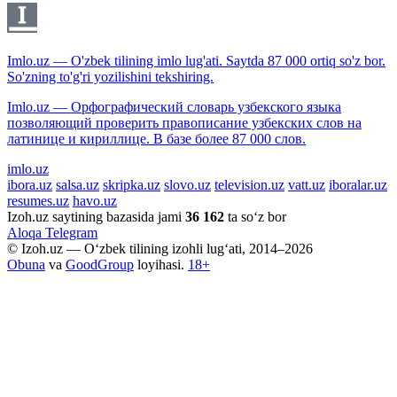
Imlo.uz — O'zbek tilining imlo lug'ati. Saytda 87 000 ortiq so'z bor.
So'zning to'g'ri yozilishini tekshiring.
Imlo.uz — Орфографический словарь узбекского языка
позволяющий проверить правописание узбекских слов на
латинице и кириллице. В базе более 87 000 слов.
imlo.uz
ibora.uz
salsa.uz
skripka.uz
slovo.uz
television.uz
vatt.uz
iboralar.uz
resumes.uz
havo.uz
Izoh.uz saytining bazasida jami
36 162
ta so‘z bor
Aloqa
Telegram
© Izoh.uz — O‘zbek tilining izohli lug‘ati, 2014–2026
Obuna
va
GoodGroup
loyihasi.
18+