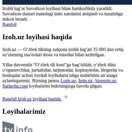
Izohli lugʻat
Savodxon
loyihasi bilan hamkorlikda yaratildi.
Savodxon dasturi matndagi imlo xatolarini aniqlash va tuzatishga
imkon beradi.
Batafsil
Izoh.uz loyihasi haqida
Izoh.uz — O‘zbek tilining xalqona izohli lug‘ati 35 000 dan ortiq
so‘zlarning ma’nolari ibora va misollar bilan keltirilgan.
Yillar davomida “O‘zbek tili kuni”ga bag‘ishlab, o‘zbek tilini
o‘rganuvchilar, jurnalistlar, tarjimonlar, kopirayterlar, blogerlar va
boshqalar uchun foydali loyihalarni ishga tushirishni an’anaga
aylantirganmiz. Bizning jamoa
Lotin.uz
,
Imlo.uz
,
Sinonim.uz
,
Sarlavha.com
loyihalarini hukmingizga havola qilgan.
Batafsil Izoh.uz loyihasi haqida
Loyihalarimiz