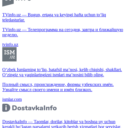
TVinfo.uz — Bugun, ertaga va keyingi hafta uchun to‘liq
teledasturlar.
TVinfo.uz — Телепрограмма на сегодня, завтра и ближайшую
неделю.
tvinfo.uz
O‘zbek Ismlarning to‘liq, batafsil ma’nosi, kelib chiqishi, shakllari.
O‘zingiz va yaqinlaringizni ismlari ma’nosini bilib oling.
Полный смысл, происхождение, формы узбекских имён.
Узнайте смысл своего имени и имён близких.
ismlar.com
DostavkaInfo — Taomlar, dorilar, kitoblar va boshqa uy uchun
kerakli bo‘lagan narsalarni yetkazib berish xizmatlari bor servislar.