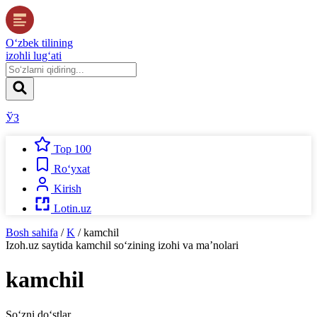
O‘zbek tilining
izohli lug‘ati
ЎЗ
Top 100
Ro‘yxat
Kirish
Lotin.uz
Bosh sahifa
/
K
/
kamchil
Izoh.uz
saytida
kamchil
so‘zining izohi va ma’nolari
kamchil
So‘zni do‘stlar