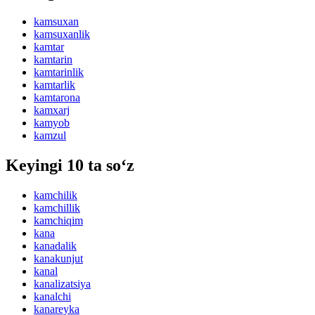
kamsuxan
kamsuxanlik
kamtar
kamtarin
kamtarinlik
kamtarlik
kamtarona
kamxarj
kamyob
kamzul
Keyingi 10 ta so‘z
kamchilik
kamchillik
kamchiqim
kana
kanadalik
kanakunjut
kanal
kanalizatsiya
kanalchi
kanareyka