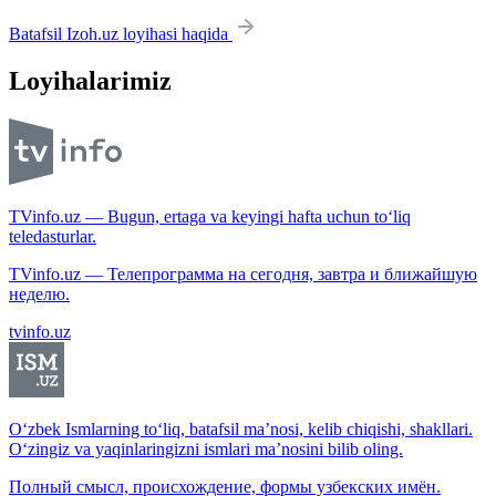
Batafsil Izoh.uz loyihasi haqida
Loyihalarimiz
TVinfo.uz — Bugun, ertaga va keyingi hafta uchun to‘liq
teledasturlar.
TVinfo.uz — Телепрограмма на сегодня, завтра и ближайшую
неделю.
tvinfo.uz
O‘zbek Ismlarning to‘liq, batafsil ma’nosi, kelib chiqishi, shakllari.
O‘zingiz va yaqinlaringizni ismlari ma’nosini bilib oling.
Полный смысл, происхождение, формы узбекских имён.