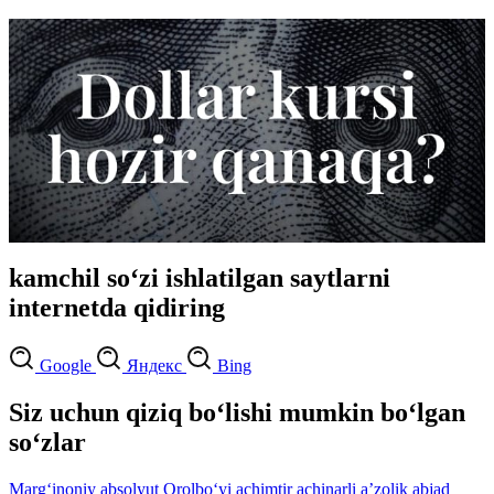
kamchil so‘zi ishlatilgan saytlarni
internetda qidiring
Google
Яндекс
Bing
Siz uchun qiziq bo‘lishi mumkin bo‘lgan
so‘zlar
Marg‘inoniy
absolyut
Orolbo‘yi
achimtir
achinarli
aʼzolik
abjad