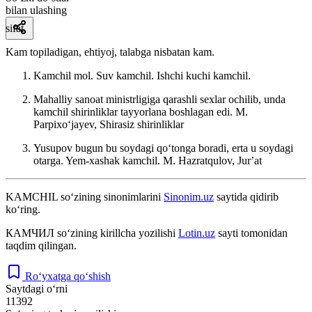
bilan ulashing
sifat
Kam topiladigan, ehtiyoj, talabga nisbatan kam.
Kamchil mol. Suv kamchil. Ishchi kuchi kamchil.
Mahalliy sanoat ministrligiga qarashli sexlar ochilib, unda
kamchil shirinliklar tayyorlana boshlagan edi.
M.
Parpixoʻjayev, Shirasiz shirinliklar
Yusupov bugun bu soydagi qoʻtonga boradi, erta u soydagi
otarga. Yem-xashak kamchil.
M. Hazratqulov, Jurʼat
KAMCHIL
so‘zining sinonimlarini
Sinonim.uz
saytida qidirib
ko‘ring.
КАМЧИЛ
so‘zining kirillcha yozilishi
Lotin.uz
sayti tomonidan
taqdim qilingan.
Ro‘yxatga qo‘shish
Saytdagi o‘rni
11392