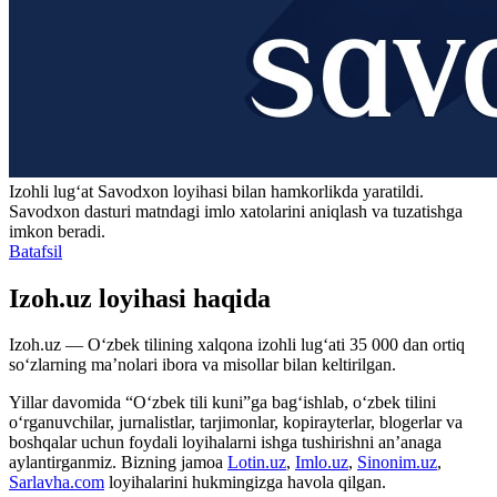
Izohli lugʻat
Savodxon
loyihasi bilan hamkorlikda yaratildi.
Savodxon dasturi matndagi imlo xatolarini aniqlash va tuzatishga
imkon beradi.
Batafsil
Izoh.uz loyihasi haqida
Izoh.uz — O‘zbek tilining xalqona izohli lug‘ati 35 000 dan ortiq
so‘zlarning ma’nolari ibora va misollar bilan keltirilgan.
Yillar davomida “O‘zbek tili kuni”ga bag‘ishlab, o‘zbek tilini
o‘rganuvchilar, jurnalistlar, tarjimonlar, kopirayterlar, blogerlar va
boshqalar uchun foydali loyihalarni ishga tushirishni an’anaga
aylantirganmiz. Bizning jamoa
Lotin.uz
,
Imlo.uz
,
Sinonim.uz
,
Sarlavha.com
loyihalarini hukmingizga havola qilgan.