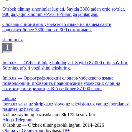
O‘zbek tilining sinonimlar lug‘ati. Saytda 3300 tadan ortiq so‘zlar,
900 ga yaqin sinonim so‘zlar to‘plamiga jamlangan.
Словарь синонимов узбекского языка на нашем сайте
содержит более 3300 слов и 900 синонимов.
sinonim.uz
Imlo.uz — O'zbek tilining imlo lug'ati. Saytda 87 000 ortiq so'z bor.
So'zning to'g'ri yozilishini tekshiring.
Imlo.uz — Орфографический словарь узбекского языка
позволяющий проверить правописание узбекских слов на
латинице и кириллице. В базе более 87 000 слов.
imlo.uz
ibora.uz
salsa.uz
skripka.uz
slovo.uz
television.uz
vatt.uz
iboralar.uz
resumes.uz
havo.uz
Izoh.uz saytining bazasida jami
36 175
ta so‘z bor
Aloqa
Telegram
© Izoh.uz — O‘zbek tilining izohli lug‘ati, 2014–2026
Obuna
va
GoodGroup
loyihasi.
18+