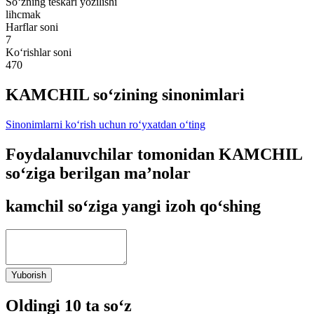
So‘zning teskari yozilishi
lihcmak
Harflar soni
7
Ko‘rishlar soni
470
KAMCHIL so‘zining sinonimlari
Sinonimlarni ko‘rish uchun ro‘yxatdan o‘ting
Foydalanuvchilar tomonidan KAMCHIL
so‘ziga berilgan ma’nolar
kamchil so‘ziga yangi izoh qo‘shing
Yuborish
Oldingi 10 ta so‘z