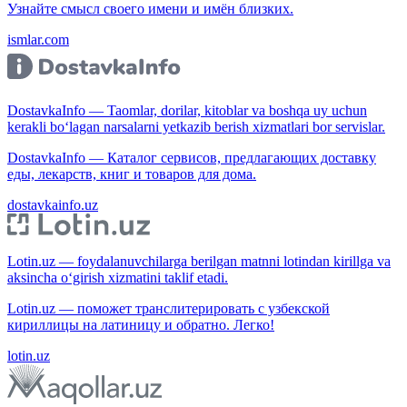
Узнайте смысл своего имени и имён близких.
ismlar.com
DostavkaInfo — Taomlar, dorilar, kitoblar va boshqa uy uchun
kerakli bo‘lagan narsalarni yetkazib berish xizmatlari bor servislar.
DostavkaInfo — Каталог сервисов, предлагающих доставку
еды, лекарств, книг и товаров для дома.
dostavkainfo.uz
Lotin.uz — foydalanuvchilarga berilgan matnni lotindan kirillga va
aksincha o‘girish xizmatini taklif etadi.
Lotin.uz — поможет транслитерировать с узбекской
кириллицы на латиницу и обратно. Легко!
lotin.uz