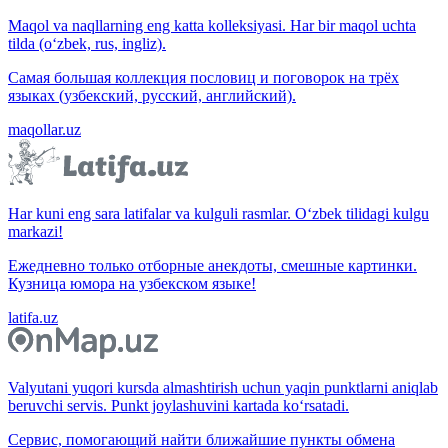
Maqol va naqllarning eng katta kolleksiyasi. Har bir maqol uchta
tilda (o‘zbek, rus, ingliz).
Самая большая коллекция пословиц и поговорок на трёх
языках (узбекский, русский, английский).
maqollar.uz
Har kuni eng sara latifalar va kulguli rasmlar. O‘zbek tilidagi kulgu
markazi!
Ежедневно только отборные анекдоты, смешные картинки.
Кузница юмора на узбекском языке!
latifa.uz
Valyutani yuqori kursda almashtirish uchun yaqin punktlarni aniqlab
beruvchi servis. Punkt joylashuvini kartada ko‘rsatadi.
Сервис, помогающий найти ближайшие пункты обмена