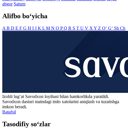
abgor
Saturn
Alifbo bo‘yicha
A
B
D
E
F
G
H
I
J
K
L
M
N
O
P
Q
R
S
T
U
V
X
Y
Z
O‘
G‘
Sh
Ch
Izohli lugʻat
Savodxon
loyihasi bilan hamkorlikda yaratildi.
Savodxon dasturi matndagi imlo xatolarini aniqlash va tuzatishga
imkon beradi.
Batafsil
Tasodifiy so‘zlar