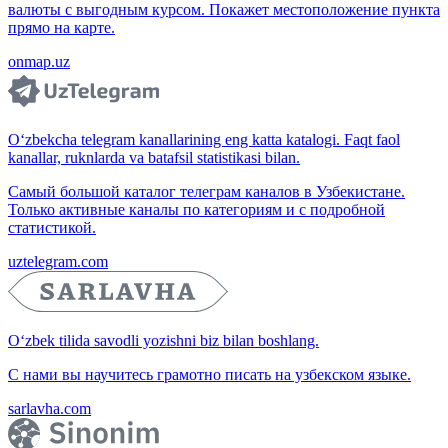
валюты с выгодным курсом. Покажет местоположение пункта
прямо на карте.
onmap.uz
O‘zbekcha telegram kanallarining eng katta katalogi. Faqt faol
kanallar, ruknlarda va batafsil statistikasi bilan.
Самый большой каталог телеграм каналов в Узбекистане.
Только активные каналы по категориям и с подробной
статистикой.
uztelegram.com
O‘zbek tilida savodli yozishni biz bilan boshlang.
С нами вы научитесь грамотно писать на узбекском языке.
sarlavha.com