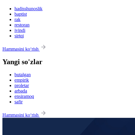
hadisshunoslik
baptist
rak
restoran
ivindi
sirtqi
Hammasini ko‘rish
Yangi so'zlar
butalgan
empirik
proletar
arbada
ensiramoq
safir
Hammasini ko‘rish