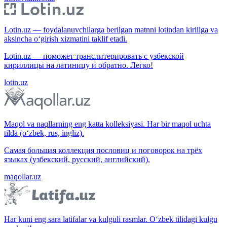
Lotin.uz — foydalanuvchilarga berilgan matnni lotindan kirillga va
aksincha o‘girish xizmatini taklif etadi.
Lotin.uz — поможет транслитерировать с узбекской
кириллицы на латиницу и обратно. Легко!
lotin.uz
Maqol va naqllarning eng katta kolleksiyasi. Har bir maqol uchta
tilda (o‘zbek, rus, ingliz).
Самая большая коллекция пословиц и поговорок на трёх
языках (узбекский, русский, английский).
maqollar.uz
Har kuni eng sara latifalar va kulguli rasmlar. O‘zbek tilidagi kulgu