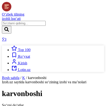
O‘zbek tilining
izohli lug‘ati
ЎЗ
Top 100
Ro‘yxat
Kirish
Lotin.uz
Bosh sahifa
/
K
/
karvonboshi
Izoh.uz
saytida
karvonboshi
so‘zining izohi va ma’nolari
karvonboshi
So‘zni do‘stlar