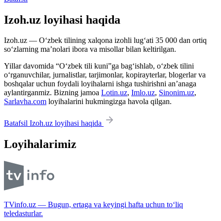
Izoh.uz loyihasi haqida
Izoh.uz — O‘zbek tilining xalqona izohli lug‘ati 35 000 dan ortiq
so‘zlarning ma’nolari ibora va misollar bilan keltirilgan.
Yillar davomida “O‘zbek tili kuni”ga bag‘ishlab, o‘zbek tilini
o‘rganuvchilar, jurnalistlar, tarjimonlar, kopirayterlar, blogerlar va
boshqalar uchun foydali loyihalarni ishga tushirishni an’anaga
aylantirganmiz. Bizning jamoa
Lotin.uz
,
Imlo.uz
,
Sinonim.uz
,
Sarlavha.com
loyihalarini hukmingizga havola qilgan.
Batafsil Izoh.uz loyihasi haqida
Loyihalarimiz
TVinfo.uz — Bugun, ertaga va keyingi hafta uchun to‘liq
teledasturlar.