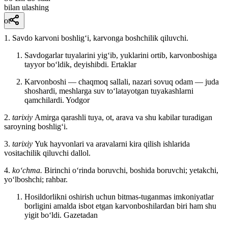
bilan ulashing
ot
1. Savdo karvoni boshligʻi, karvonga boshchilik qiluvchi.
Savdogarlar tuyalarini yigʻib, yuklarini ortib, karvonboshiga
tayyor boʻldik, deyishibdi.
Ertaklar
Karvonboshi — chaqmoq sallali, nazari sovuq odam — juda
shoshardi, meshlarga suv toʻlatayotgan tuyakashlarni
qamchilardi.
Yodgor
2.
tarixiy
Amirga qarashli tuya, ot, arava va shu kabilar turadigan
saroyning boshligʻi.
3.
tarixiy
Yuk hayvonlari va aravalarni kira qilish ishlarida
vositachilik qiluvchi dallol.
4.
koʻchma.
Birinchi oʻrinda boruvchi, boshida boruvchi; yetakchi,
yoʻlboshchi; rahbar.
Hosildorlikni oshirish uchun bitmas-tuganmas imkoniyatlar
borligini amalda isbot etgan karvonboshilardan biri ham shu
yigit boʻldi.
Gazetadan