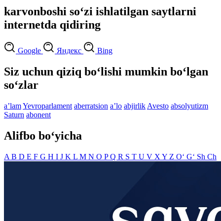
karvonboshi so‘zi ishlatilgan saytlarni
internetda qidiring
Google
Яндекс
Bing
Siz uchun qiziq bo‘lishi mumkin bo‘lgan
so‘zlar
aʼlam
Yevroparlament
aberratsion
aʼlo
abjirlik
Avesto
absolyutizm
Saturn
abonent
Alifbo bo‘yicha
A
B
D
E
F
G
H
I
J
K
L
M
N
O
P
Q
R
S
T
U
V
X
Y
Z
O‘
G‘
Sh
Ch