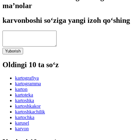
ma’nolar
karvonboshi so‘ziga yangi izoh qo‘shing
Yuborish
Oldingi 10 ta so‘z
kartografiya
kartogramma
karton
kartoteka
kartoshka
kartoshkakor
kartoshkachilik
kartochka
karusel
karvon