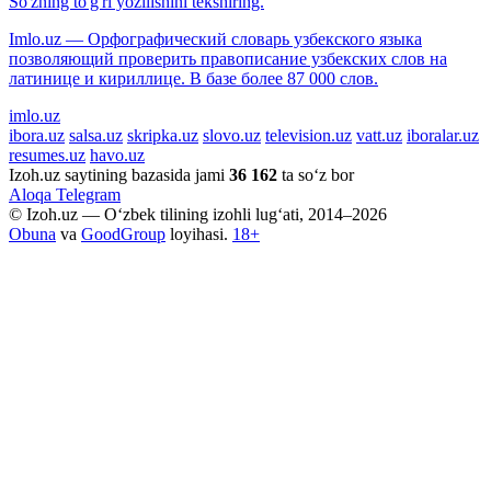
So'zning to'g'ri yozilishini tekshiring.
Imlo.uz — Орфографический словарь узбекского языка
позволяющий проверить правописание узбекских слов на
латинице и кириллице. В базе более 87 000 слов.
imlo.uz
ibora.uz
salsa.uz
skripka.uz
slovo.uz
television.uz
vatt.uz
iboralar.uz
resumes.uz
havo.uz
Izoh.uz saytining bazasida jami
36 162
ta so‘z bor
Aloqa
Telegram
© Izoh.uz — O‘zbek tilining izohli lug‘ati, 2014–2026
Obuna
va
GoodGroup
loyihasi.
18+