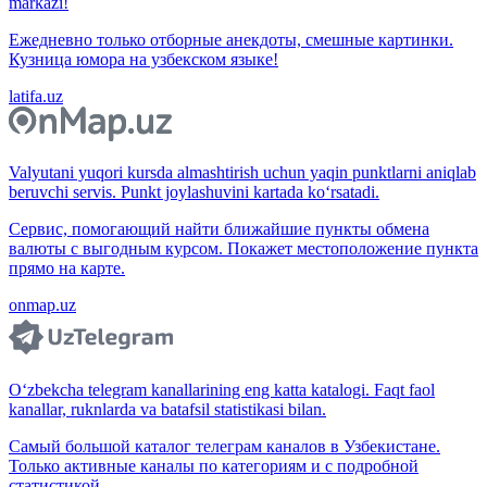
markazi!
Ежедневно только отборные анекдоты, смешные картинки.
Кузница юмора на узбекском языке!
latifa.uz
Valyutani yuqori kursda almashtirish uchun yaqin punktlarni aniqlab
beruvchi servis. Punkt joylashuvini kartada ko‘rsatadi.
Сервис, помогающий найти ближайшие пункты обмена
валюты с выгодным курсом. Покажет местоположение пункта
прямо на карте.
onmap.uz
O‘zbekcha telegram kanallarining eng katta katalogi. Faqt faol
kanallar, ruknlarda va batafsil statistikasi bilan.
Самый большой каталог телеграм каналов в Узбекистане.
Только активные каналы по категориям и с подробной
статистикой.