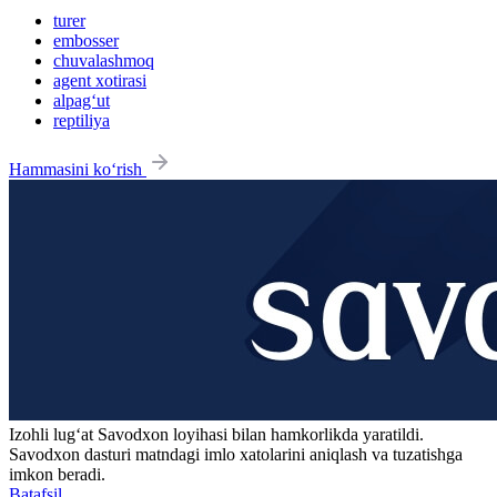
turer
embosser
chuvalashmoq
agent xotirasi
alpag‘ut
reptiliya
Hammasini ko‘rish
Izohli lugʻat
Savodxon
loyihasi bilan hamkorlikda yaratildi.
Savodxon dasturi matndagi imlo xatolarini aniqlash va tuzatishga
imkon beradi.
Batafsil