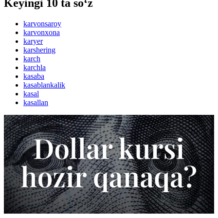
Keyingi 10 ta so‘z
karvonsaroy
karvonxona
karyer
karshering
karch
karchla
kasaba
kasablankalik
kasal
kasallan