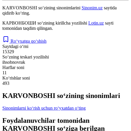
KARVONBOSHI
so‘zining sinonimlarini
Sinonim.uz
saytida
qidirib ko‘ring.
КАРВОНБОШИ
so‘zining kirillcha yozilishi
Lotin.uz
sayti
tomonidan taqdim qilingan.
Ro‘yxatga qo‘shish
Saytdagi o‘rni
15329
So‘zning teskari yozilishi
ihsobnovrak
Harflar soni
11
Ko‘rishlar soni
493
KARVONBOSHI so‘zining sinonimlari
Sinonimlarni ko‘rish uchun ro‘yxatdan o‘ting
Foydalanuvchilar tomonidan
KARVONBOSHI so‘ziga berilgan