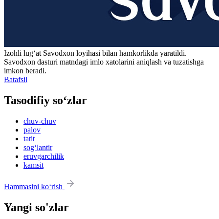
Izohli lugʻat
Savodxon
loyihasi bilan hamkorlikda yaratildi.
Savodxon dasturi matndagi imlo xatolarini aniqlash va tuzatishga
imkon beradi.
Batafsil
Tasodifiy so‘zlar
chuv-chuv
palov
tatit
sog‘lantir
eruvgarchilik
kamsit
Hammasini ko‘rish
Yangi so'zlar