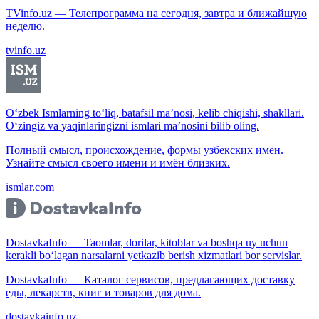
TVinfo.uz — Телепрограмма на сегодня, завтра и ближайшую
неделю.
tvinfo.uz
O‘zbek Ismlarning to‘liq, batafsil ma’nosi, kelib chiqishi, shakllari.
O‘zingiz va yaqinlaringizni ismlari ma’nosini bilib oling.
Полный смысл, происхождение, формы узбекских имён.
Узнайте смысл своего имени и имён близких.
ismlar.com
DostavkaInfo — Taomlar, dorilar, kitoblar va boshqa uy uchun
kerakli bo‘lagan narsalarni yetkazib berish xizmatlari bor servislar.
DostavkaInfo — Каталог сервисов, предлагающих доставку
еды, лекарств, книг и товаров для дома.
dostavkainfo.uz