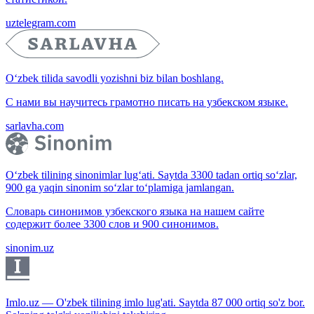
uztelegram.com
O‘zbek tilida savodli yozishni biz bilan boshlang.
С нами вы научитесь грамотно писать на узбекском языке.
sarlavha.com
O‘zbek tilining sinonimlar lug‘ati. Saytda 3300 tadan ortiq so‘zlar,
900 ga yaqin sinonim so‘zlar to‘plamiga jamlangan.
Словарь синонимов узбекского языка на нашем сайте
содержит более 3300 слов и 900 синонимов.
sinonim.uz
Imlo.uz — O'zbek tilining imlo lug'ati. Saytda 87 000 ortiq so'z bor.