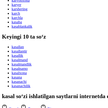
karvonxona
karyer
karshering
karch
karchla
kasaba
kasablankalik
Keyingi 10 ta so‘z
kasallan
kasallantir
kasallik
kasalmand
kasalmandlik
kasalnamo
kasalxona
kasana
kasanachi
kasanachilik
kasal so‘zi ishlatilgan saytlarni internetda 