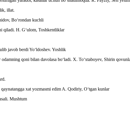
keltirilgan yarador, kasallar uchun boʻshatilmoqda.
R. Fayziy, Sen yeti
k, illat.
hidov, Boʻrondan kuchli
i qiladi.
H. Gʻulom, Toshkentliklar
lib javob berdi Yoʻldoshev.
Yoshlik
y odamning qoni bilan davolasa boʻladi.
X. Toʻxtaboyev, Shirin qovunl
ard.
men qaynatangga xat yozmasmi edim
A. Qodiriy, Oʻtgan kunlar
sali.
Mushtum