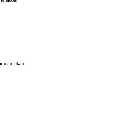
m emassan
ar mamlakati