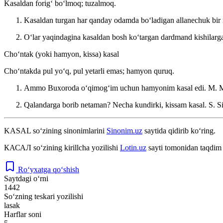
Kasaldan forigʻ boʻlmoq; tuzalmoq.
Kasaldan turgan har qanday odamda boʻladigan allanechuk bir r
Oʻlar yaqindagina kasaldan bosh koʻtargan dardmand kishilarga
Choʻntak (yoki hamyon, kissa) kasal
Choʻntakda pul yoʻq, pul yetarli emas; hamyon quruq.
Ammo Buxoroda oʻqimogʻim uchun hamyonim kasal edi.
M. M
Qalandarga borib netaman? Necha kundirki, kissam kasal.
S. S
KASAL
so‘zining sinonimlarini
Sinonim.uz
saytida qidirib ko‘ring.
КАСАЛ
so‘zining kirillcha yozilishi
Lotin.uz
sayti tomonidan taqdim 
Ro‘yxatga qo‘shish
Saytdagi o‘rni
1442
So‘zning teskari yozilishi
lasak
Harflar soni