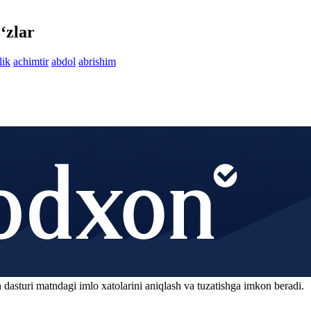
‘zlar
lik
achimtir
abdol
abrishim
 dasturi matndagi imlo xatolarini aniqlash va tuzatishga imkon beradi.