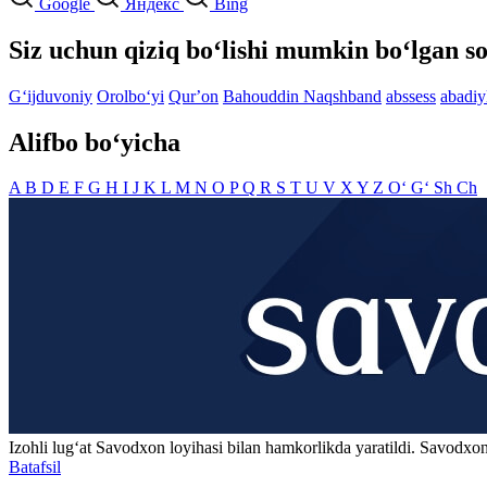
Google
Яндекс
Bing
Siz uchun qiziq bo‘lishi mumkin bo‘lgan so
G‘ijduvoniy
Orolbo‘yi
Qurʼon
Bahouddin Naqshband
abssess
abadiy
Alifbo bo‘yicha
A
B
D
E
F
G
H
I
J
K
L
M
N
O
P
Q
R
S
T
U
V
X
Y
Z
O‘
G‘
Sh
Ch
Izohli lugʻat
Savodxon
loyihasi bilan hamkorlikda yaratildi. Savodxon
Batafsil