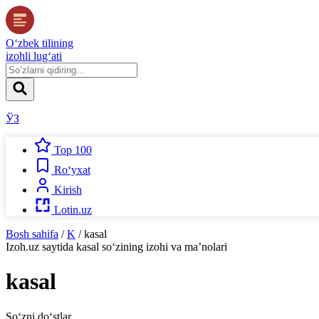
O‘zbek tilining
izohli lug‘ati
ЎЗ
Top 100
Ro‘yxat
Kirish
Lotin.uz
Bosh sahifa
/
K
/
kasal
Izoh.uz
saytida
kasal
so‘zining izohi va ma’nolari
kasal
So‘zni do‘stlar