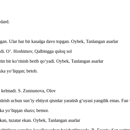
 dard.
an. Ular har bir kasalga davo topgan.
Oybek, Tanlangan asarlar
ldi.
Oʻ. Hoshimov, Qalbingga quloq sol
tin bir koʻrinish berib qoʻyadi.
Oybek, Tanlangan asarlar
kka yoʻliqqan; betob.
m kelmadi.
S. Zunnunova, Olov
irish uchun sunʼiy ehtiyot qismlar yaratish gʻoyasi yangilik emas.
Fan 
kka yoʻliqqan shaxs; bemor.
kan, tuzatar ekan.
Oybek, Tanlangan asarlar