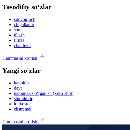
Tasodifiy so‘zlar
simyog‘och
chigallantir
son
tillash
firuza
chaldivor
Hammasini ko‘rish
Yangi so'zlar
kavokib
dayr
namunasiz o‘rganish (Zero-shot)
shimildiriq
loukoster
ekstremal
Hammasini ko‘rish