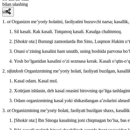
bilan ulashing
sifat
1.
ot
Organizm meʼyoriy holatini, faoliyatini buzuvchi narsa; kasallik,
Sil kasali. Rak kasali. Tutqanoq kasali. Kasalga chalinmoq.
[Shokir ota:] Burungi zamonlarda Ibn Sino, Luqmon Hakim oʻtg
Onasi oʻzining kasalini ham unutib, uning boshida parvona boʻ
Yosh boʻlganidan kasalini oʻzi sezmasa kerak. Kasali oʻqtin-oʻq
2.
sifatdosh
Organizmining meʼyoriy holati, faoliyati buzilgan, kasalli
Kasal odam. Kasal mol.
Xotirjam ishlasin, deb kasal onasini birovning qoʻliga tashlagi
Odam organizmining kasal yoki shikastlangan aʼzolarini almasht
3.
ot
Organizmining meʼyoriy holati, faoliyati buzilgan shaxs, kasalli
[Shokir ota:] Ibn Sinoga kasalning joni chiqmagan boʻlsa, bas e