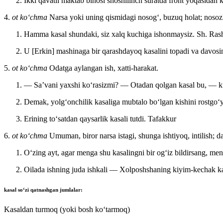
Ikki qavatli maktab binosi shoshilinch suratda front yoqasidan 
4.
ot koʻchma
Narsa yoki uning qismidagi nosogʻ, buzuq holat; nosozli
Hamma kasal shundaki, siz xalq kuchiga ishonmaysiz.
Sh. Ras
U [Erkin] mashinaga bir qarashdayoq kasalini topadi va davosin
5.
ot koʻchma
Odatga aylangan ish, xatti-harakat.
— Saʼvani yaxshi koʻrasizmi? — Otadan qolgan kasal bu, — ku
Demak, yolgʻonchilik kasaliga mubtalo boʻlgan kishini rostgoʻ
Erining toʻsatdan qaysarlik kasali tutdi.
Tafakkur
6.
ot koʻchma
Umuman, biror narsa istagi, shunga ishtiyoq, intilish; d
Oʻzing ayt, agar menga shu kasalingni bir ogʻiz bildirsang, 
Oilada ishning juda ishkali — Xolposhshaning kiyim-kechak ka
kasal
soʻzi qatnashgan jumlalar:
Kasaldan turmoq (yoki bosh koʻtarmoq)