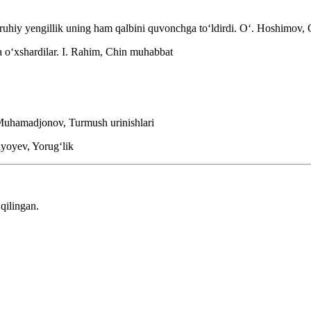
uhiy yengillik uning ham qalbini quvonchga toʻldirdi.
Oʻ. Hoshimov, Q
 oʻxshardilar.
I. Rahim, Chin muhabbat
uhamadjonov, Turmush urinishlari
iyoyev, Yorugʻlik
qilingan.