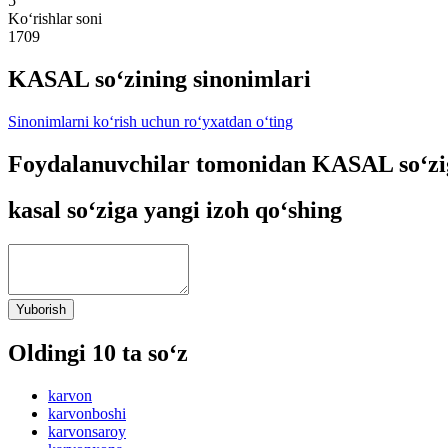
5
Ko‘rishlar soni
1709
KASAL so‘zining sinonimlari
Sinonimlarni ko‘rish uchun ro‘yxatdan o‘ting
Foydalanuvchilar tomonidan KASAL so‘zi
kasal so‘ziga yangi izoh qo‘shing
Yuborish
Oldingi 10 ta so‘z
karvon
karvonboshi
karvonsaroy