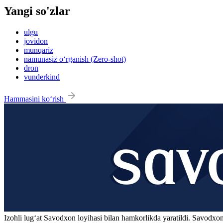
Yangi so'zlar
ulgu
jovidon
munqariz
namunasiz o‘rganish (Zero-shot)
dron
vunderkind
Hammasini ko‘rish
Izohli lugʻat
Savodxon
loyihasi bilan hamkorlikda yaratildi. Savodxon