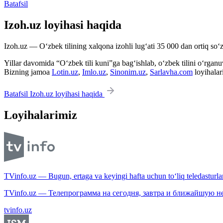
Batafsil
Izoh.uz loyihasi haqida
Izoh.uz — O‘zbek tilining xalqona izohli lug‘ati 35 000 dan ortiq so‘zl
Yillar davomida “O‘zbek tili kuni”ga bag‘ishlab, o‘zbek tilini o‘rganuvc
Bizning jamoa
Lotin.uz
,
Imlo.uz
,
Sinonim.uz
,
Sarlavha.com
loyihalar
Batafsil Izoh.uz loyihasi haqida
Loyihalarimiz
TVinfo.uz — Bugun, ertaga va keyingi hafta uchun to‘liq teledasturlar
TVinfo.uz — Телепрограмма на сегодня, завтра и ближайшую н
tvinfo.uz