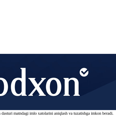
 dasturi matndagi imlo xatolarini aniqlash va tuzatishga imkon beradi.