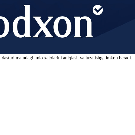
 dasturi matndagi imlo xatolarini aniqlash va tuzatishga imkon beradi.