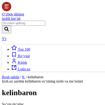
O‘zbek tilining
izohli lug‘ati
ЎЗ
Top 100
Ro‘yxat
Kirish
Lotin.uz
Bosh sahifa
/
K
/
kelinbaron
Izoh.uz
saytida
kelinbaron
so‘zining izohi va ma’nolari
kelinbaron
So‘zni do‘stlar