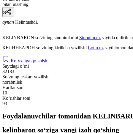
bilan ulashing
ot
aynan
Kelintushdi.
KELINBARON
so‘zining sinonimlarini
Sinonim.uz
saytida qidirib k
КЕЛИНБАРОН
so‘zining kirillcha yozilishi
Lotin.uz
sayti tomonidan
Ro‘yxatga qo‘shish
Saytdagi o‘rni
32183
So‘zning teskari yozilishi
norabnilek
Harflar soni
10
Ko‘rishlar soni
93
Foydalanuvchilar tomonidan KELINBARON
kelinbaron so‘ziga yangi izoh qo‘shing