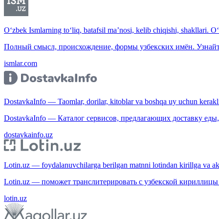
O‘zbek Ismlarning to‘liq, batafsil ma’nosi, kelib chiqishi, shakllari. O
Полный смысл, происхождение, формы узбекских имён. Узнайт
ismlar.com
DostavkaInfo — Taomlar, dorilar, kitoblar va boshqa uy uchun kerakli b
DostavkaInfo — Каталог сервисов, предлагающих доставку еды, 
dostavkainfo.uz
Lotin.uz — foydalanuvchilarga berilgan matnni lotindan kirillga va aksi
Lotin.uz — поможет транслитерировать с узбекской кириллицы 
lotin.uz