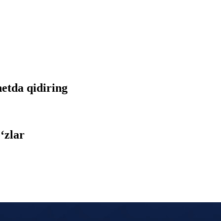
netda qidiring
‘zlar