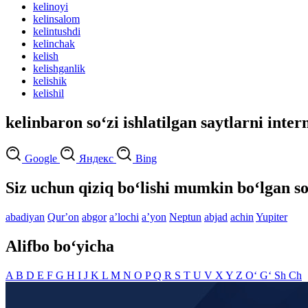
kelinoyi
kelinsalom
kelintushdi
kelinchak
kelish
kelishganlik
kelishik
kelishil
kelinbaron so‘zi ishlatilgan saytlarni inter
Google
Яндекс
Bing
Siz uchun qiziq bo‘lishi mumkin bo‘lgan so
abadiyan
Qurʼon
abgor
aʼlochi
aʼyon
Neptun
abjad
achin
Yupiter
Alifbo bo‘yicha
A
B
D
E
F
G
H
I
J
K
L
M
N
O
P
Q
R
S
T
U
V
X
Y
Z
O‘
G‘
Sh
Ch