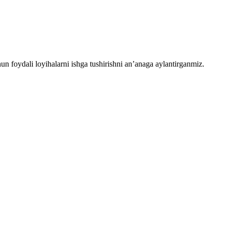
chun foydali loyihalarni ishga tushirishni an’anaga aylantirganmiz.