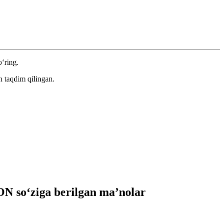
o‘ring.
 taqdim qilingan.
 so‘ziga berilgan ma’nolar