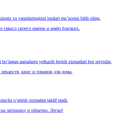
‘zingiz va yaqinlaringizni ismlari ma’nosini bilib oling.
е смысл своего имени и имён близких.
o‘lagan narsalarni yetkazib berish xizmatlari bor servislar.
лекарств, книг и товаров для дома.
ncha o‘girish xizmatini taklif etadi.
на латиницу и обратно. Легко!