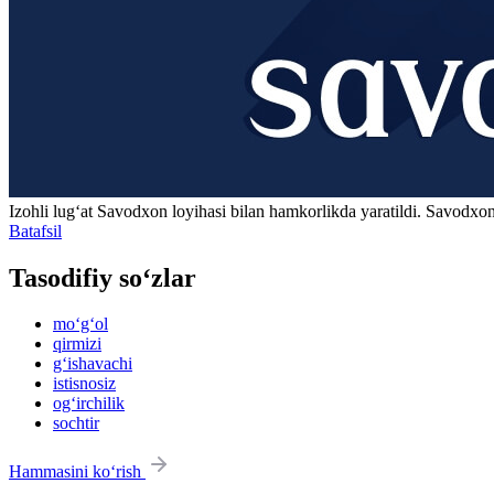
Izohli lugʻat
Savodxon
loyihasi bilan hamkorlikda yaratildi. Savodxon
Batafsil
Tasodifiy so‘zlar
mo‘g‘ol
qirmizi
g‘ishavachi
istisnosiz
og‘irchilik
sochtir
Hammasini ko‘rish