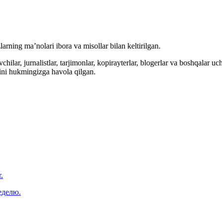
arning ma’nolari ibora va misollar bilan keltirilgan.
hilar, jurnalistlar, tarjimonlar, kopirayterlar, blogerlar va boshqalar u
ini hukmingizga havola qilgan.
.
еделю.