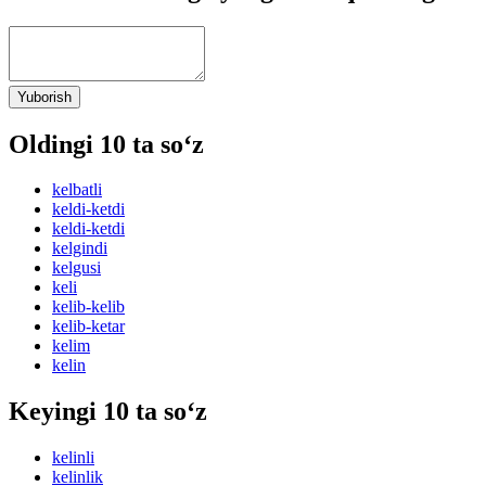
Yuborish
Oldingi 10 ta so‘z
kelbatli
keldi-ketdi
keldi-ketdi
kelgindi
kelgusi
keli
kelib-kelib
kelib-ketar
kelim
kelin
Keyingi 10 ta so‘z
kelinli
kelinlik