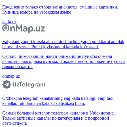
Ежедневно только отборные анекдоты, смешные картинки.
Кузница юмора на узбекском языке!
latifa.uz
Valyutani yuqori kursda almashtirish uchun yaqin punktlarni aniqlab
beruvchi servis. Punkt joylashuvini kartada ko‘rsatadi.
Сервис, помогающий найти ближайшие пункты обмена
валюты с выгодным курсом. Покажет местоположение пункта
прямо на карте.
onmap.uz
O‘zbekcha telegram kanallarining eng katta katalogi. Faqt faol
kanallar, ruknlarda va batafsil statistikasi bilan.
Самый большой каталог телеграм каналов в Узбекистане.
Только активные каналы по категориям и с подробной
статистикой.