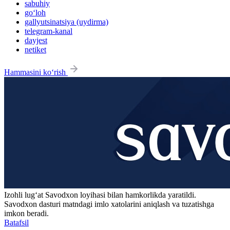
sabuhiy
go‘loh
gallyutsinatsiya (uydirma)
telegram-kanal
dayjest
netiket
Hammasini ko‘rish
Izohli lugʻat
Savodxon
loyihasi bilan hamkorlikda yaratildi.
Savodxon dasturi matndagi imlo xatolarini aniqlash va tuzatishga
imkon beradi.
Batafsil