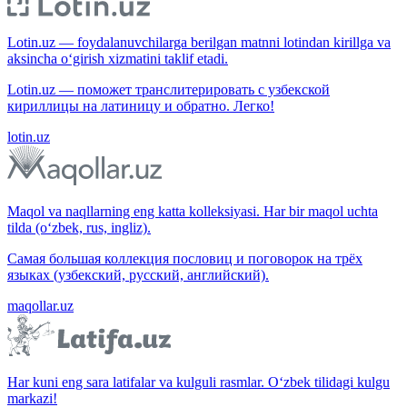
Lotin.uz — foydalanuvchilarga berilgan matnni lotindan kirillga va
aksincha o‘girish xizmatini taklif etadi.
Lotin.uz — поможет транслитерировать с узбекской
кириллицы на латиницу и обратно. Легко!
lotin.uz
Maqol va naqllarning eng katta kolleksiyasi. Har bir maqol uchta
tilda (o‘zbek, rus, ingliz).
Самая большая коллекция пословиц и поговорок на трёх
языках (узбекский, русский, английский).
maqollar.uz
Har kuni eng sara latifalar va kulguli rasmlar. O‘zbek tilidagi kulgu
markazi!