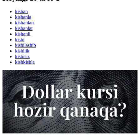
kishan
kishanla
kishanlan
kishanlat
kishanli
kishi
kishilashib
kishilik
kishisiz
kishkishla