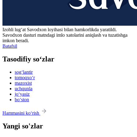
Izohli lugʻat
Savodxon
loyihasi bilan hamkorlikda yaratildi.
Savodxon dasturi matndagi imlo xatolarini aniqlash va tuzatishga
imkon beradi.
Batafsil
Tasodifiy so‘zlar
sog‘lantir
tomoqxo‘r
mazoxist
uchqunla
jo‘yasiz
bo‘ston
Hammasini ko‘rish
Yangi so'zlar