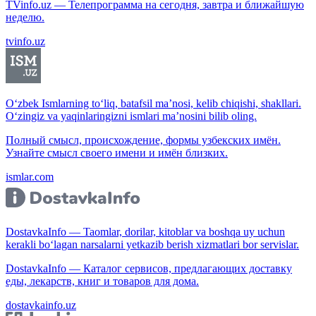
TVinfo.uz — Телепрограмма на сегодня, завтра и ближайшую
неделю.
tvinfo.uz
O‘zbek Ismlarning to‘liq, batafsil ma’nosi, kelib chiqishi, shakllari.
O‘zingiz va yaqinlaringizni ismlari ma’nosini bilib oling.
Полный смысл, происхождение, формы узбекских имён.
Узнайте смысл своего имени и имён близких.
ismlar.com
DostavkaInfo — Taomlar, dorilar, kitoblar va boshqa uy uchun
kerakli bo‘lagan narsalarni yetkazib berish xizmatlari bor servislar.
DostavkaInfo — Каталог сервисов, предлагающих доставку
еды, лекарств, книг и товаров для дома.
dostavkainfo.uz