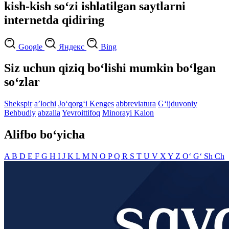
kish-kish so‘zi ishlatilgan saytlarni
internetda qidiring
Google
Яндекс
Bing
Siz uchun qiziq bo‘lishi mumkin bo‘lgan
so‘zlar
Shekspir
aʼlochi
Jo‘qorg‘i Kenges
abbreviatura
G‘ijduvoniy
Behbudiy
abzalla
Yevroittifoq
Minorayi Kalon
Alifbo bo‘yicha
A
B
D
E
F
G
H
I
J
K
L
M
N
O
P
Q
R
S
T
U
V
X
Y
Z
O‘
G‘
Sh
Ch