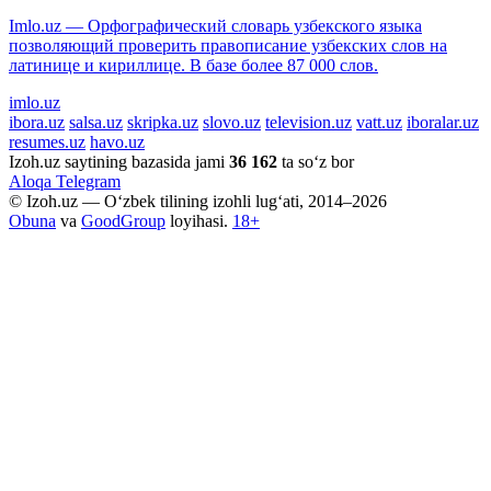
Imlo.uz — Орфографический словарь узбекского языка
позволяющий проверить правописание узбекских слов на
латинице и кириллице. В базе более 87 000 слов.
imlo.uz
ibora.uz
salsa.uz
skripka.uz
slovo.uz
television.uz
vatt.uz
iboralar.uz
resumes.uz
havo.uz
Izoh.uz saytining bazasida jami
36 162
ta so‘z bor
Aloqa
Telegram
© Izoh.uz — O‘zbek tilining izohli lug‘ati, 2014–2026
Obuna
va
GoodGroup
loyihasi.
18+