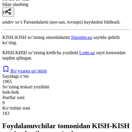
bilan ulashing
ys
undov so‘z
Parrandalarni (aso-san, tovuqni) haydashni bildiradi.
KISH-KISH
so‘zining sinonimlarini
Sinonim.uz
saytida qidirib
ko‘ring.
КИШ-КИШ
so‘zining kirillcha yozilishi
Lotin.uz
sayti tomonidan
taqdim qilingan.
Ro‘yxatga qo‘shish
Saytdagi o‘rni
1965
So‘zning teskari yozilishi
hsik-hsik
Harflar soni
9
Ko‘rishlar soni
183
Foydalanuvchilar tomonidan KISH-KISH