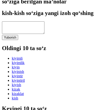
so‘ziga berilgan ma’nolar
kish-kish so‘ziga yangi izoh qo‘shing
Yuborish
Oldingi 10 ta so‘z
kiyimli
kiyimlik
kiyin
kiyinish
kiyintir
kiyintiril
kiyish
kizak
kizaklat
kish
Keyingi 10 ta so‘z