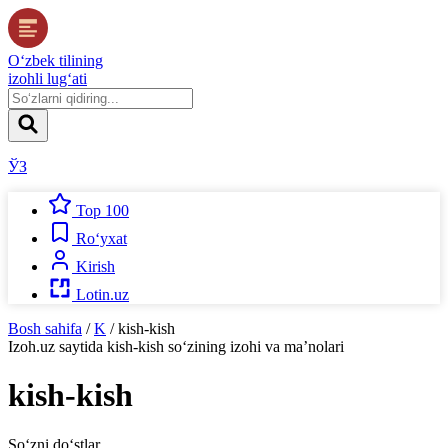
O‘zbek tilining
izohli lug‘ati
ЎЗ
Top 100
Ro‘yxat
Kirish
Lotin.uz
Bosh sahifa
/
K
/
kish-kish
Izoh.uz
saytida
kish-kish
so‘zining izohi va ma’nolari
kish-kish
So‘zni do‘stlar