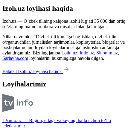
Izoh.uz loyihasi haqida
Izoh.uz — O‘zbek tilining xalqona izohli lug‘ati 35 000 dan ortiq
so‘zlarning ma’nolari ibora va misollar bilan keltirilgan.
Yillar davomida “O‘zbek tili kuni”ga bag‘ishlab, o‘zbek tilini
o‘rganuvchilar, jurnalistlar, tarjimonlar, kopirayterlar, blogerlar va
boshqalar uchun foydali loyihalarni ishga tushirishni an’anaga
aylantirganmiz. Bizning jamoa
Lotin.uz
,
Imlo.uz
,
Sinonim.uz
,
Sarlavha.com
loyihalarini hukmingizga havola qilgan.
Batafsil Izoh.uz loyihasi haqida
Loyihalarimiz
TVinfo.uz — Bugun, ertaga va keyingi hafta uchun to‘liq
teledasturlar.