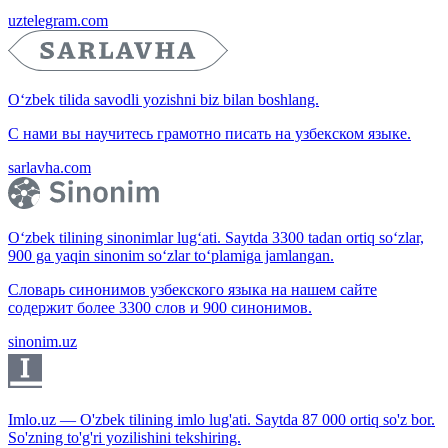
uztelegram.com
O‘zbek tilida savodli yozishni biz bilan boshlang.
С нами вы научитесь грамотно писать на узбекском языке.
sarlavha.com
O‘zbek tilining sinonimlar lug‘ati. Saytda 3300 tadan ortiq so‘zlar,
900 ga yaqin sinonim so‘zlar to‘plamiga jamlangan.
Словарь синонимов узбекского языка на нашем сайте
содержит более 3300 слов и 900 синонимов.
sinonim.uz
Imlo.uz — O'zbek tilining imlo lug'ati. Saytda 87 000 ortiq so'z bor.
So'zning to'g'ri yozilishini tekshiring.