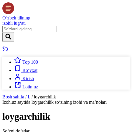
O‘zbek tilining
izohli lug‘ati
ЎЗ
Top 100
Ro‘yxat
Kirish
Lotin.uz
Bosh sahifa
/
L
/
loygarchilik
Izoh.uz
saytida
loygarchilik
so‘zining izohi va ma’nolari
loygarchilik
So‘zni do‘stlar