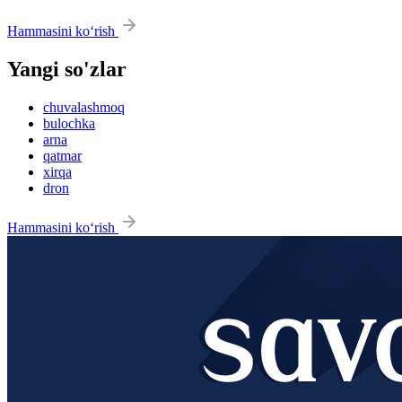
Hammasini ko‘rish
Yangi so'zlar
chuvalashmoq
bulochka
arna
qatmar
xirqa
dron
Hammasini ko‘rish