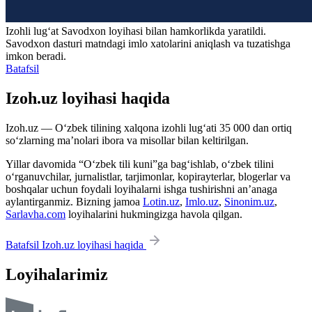
Izohli lugʻat
Savodxon
loyihasi bilan hamkorlikda yaratildi.
Savodxon dasturi matndagi imlo xatolarini aniqlash va tuzatishga
imkon beradi.
Batafsil
Izoh.uz loyihasi haqida
Izoh.uz — O‘zbek tilining xalqona izohli lug‘ati 35 000 dan ortiq
so‘zlarning ma’nolari ibora va misollar bilan keltirilgan.
Yillar davomida “O‘zbek tili kuni”ga bag‘ishlab, o‘zbek tilini
o‘rganuvchilar, jurnalistlar, tarjimonlar, kopirayterlar, blogerlar va
boshqalar uchun foydali loyihalarni ishga tushirishni an’anaga
aylantirganmiz. Bizning jamoa
Lotin.uz
,
Imlo.uz
,
Sinonim.uz
,
Sarlavha.com
loyihalarini hukmingizga havola qilgan.
Batafsil Izoh.uz loyihasi haqida
Loyihalarimiz