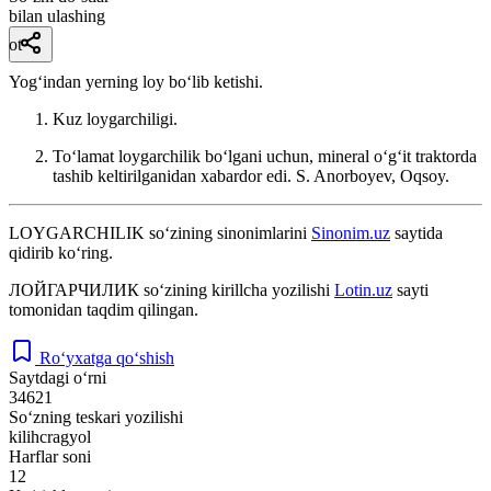
bilan ulashing
ot
Yogʻindan yerning loy boʻlib ketishi.
Kuz loygarchiligi.
Toʻlamat loygarchilik boʻlgani uchun, mineral oʻgʻit traktorda
tashib keltirilganidan xabardor edi.
S. Anorboyev, Oqsoy.
LOYGARCHILIK
so‘zining sinonimlarini
Sinonim.uz
saytida
qidirib ko‘ring.
ЛОЙГАРЧИЛИК
so‘zining kirillcha yozilishi
Lotin.uz
sayti
tomonidan taqdim qilingan.
Ro‘yxatga qo‘shish
Saytdagi o‘rni
34621
So‘zning teskari yozilishi
kilihcragyol
Harflar soni
12