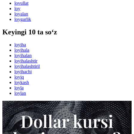
lovullat
loy
loyalan
loygarlik
Keyingi 10 ta so‘z
loyiha
loyihala
loyihalan
loyihalashtir
loyihalashtiril
loyihachi
loyiq
loykash
loyla
loylan