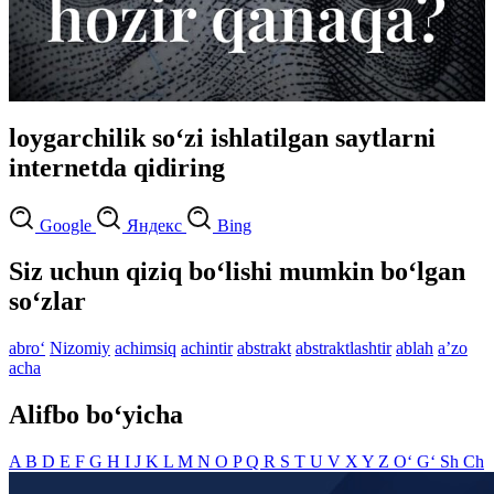
loygarchilik so‘zi ishlatilgan saytlarni
internetda qidiring
Google
Яндекс
Bing
Siz uchun qiziq bo‘lishi mumkin bo‘lgan
so‘zlar
abro‘
Nizomiy
achimsiq
achintir
abstrakt
abstraktlashtir
ablah
aʼzo
acha
Alifbo bo‘yicha
A
B
D
E
F
G
H
I
J
K
L
M
N
O
P
Q
R
S
T
U
V
X
Y
Z
O‘
G‘
Sh
Ch