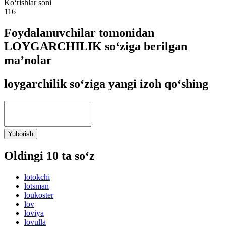
Ko‘rishlar soni
116
Foydalanuvchilar tomonidan
LOYGARCHILIK so‘ziga berilgan
ma’nolar
loygarchilik so‘ziga yangi izoh qo‘shing
Yuborish
Oldingi 10 ta so‘z
lotokchi
lotsman
loukoster
lov
loviya
lovulla