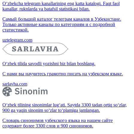
O‘zbekcha telegram kanallarining eng katta katalogi. Faqt faol
kanallar, ruknlarda va batafsil statistikasi bilan.
Самый большой каталог телеграм каналов в Узбекистане.
Только активные каналы по категориям и с подробной
статистикой.
uztelegram.com
O‘zbek tilida savodli yozishni biz bilan boshlang.
С нами вы научитесь грамотно писать на узбекском языке.
sarlavha.com
O‘zbek tilining sinonimlar lug‘ati. Saytda 3300 tadan ortiq so‘zlar,
900 ga yaqin sinonim so‘zlar to‘plamiga jamlangan.
Словарь синонимов узбекского языка на нашем сайте
содержит более 3300 слов и 900 синонимов.