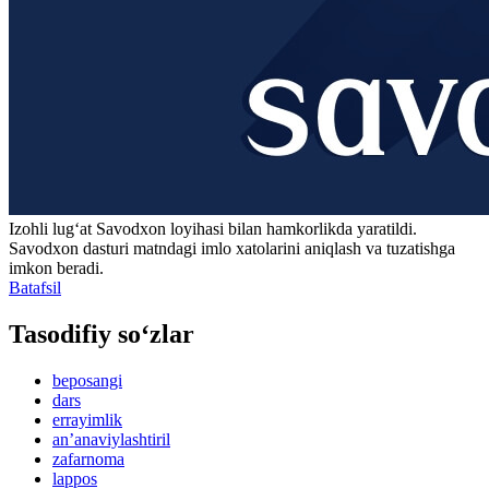
Izohli lugʻat
Savodxon
loyihasi bilan hamkorlikda yaratildi.
Savodxon dasturi matndagi imlo xatolarini aniqlash va tuzatishga
imkon beradi.
Batafsil
Tasodifiy so‘zlar
beposangi
dars
errayimlik
anʼanaviylashtiril
zafarnoma
lappos