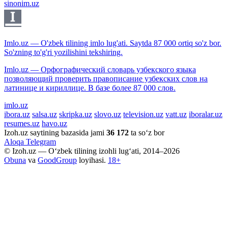
sinonim.uz
Imlo.uz — O'zbek tilining imlo lug'ati. Saytda 87 000 ortiq so'z bor.
So'zning to'g'ri yozilishini tekshiring.
Imlo.uz — Орфографический словарь узбекского языка
позволяющий проверить правописание узбекских слов на
латинице и кириллице. В базе более 87 000 слов.
imlo.uz
ibora.uz
salsa.uz
skripka.uz
slovo.uz
television.uz
vatt.uz
iboralar.uz
resumes.uz
havo.uz
Izoh.uz saytining bazasida jami
36 172
ta so‘z bor
Aloqa
Telegram
© Izoh.uz — O‘zbek tilining izohli lug‘ati, 2014–2026
Obuna
va
GoodGroup
loyihasi.
18+