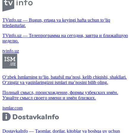
TVinfo.uz — Bugun, ertaga va keyingi hafta uchun to‘liq
teledasturlar.
TVinfo.uz — Телепрограмма на сегодня, завтра и ближайшую
неделю.
tvinfo.uz
O‘zbek Ismlarning to‘liq, batafsil ma’nosi, kelib chiqishi, shakllari.
O‘zingiz va yaqinlaringizni ismlari ma’nosini bilib oling.
Полный смысл, происхождение, формы узбекских имён.
Узнайте смысл своего имени и имён близких.
ismlar.com
DostavkaInfo — Taomlar, dorilar, kitoblar va boshqa uy uchun