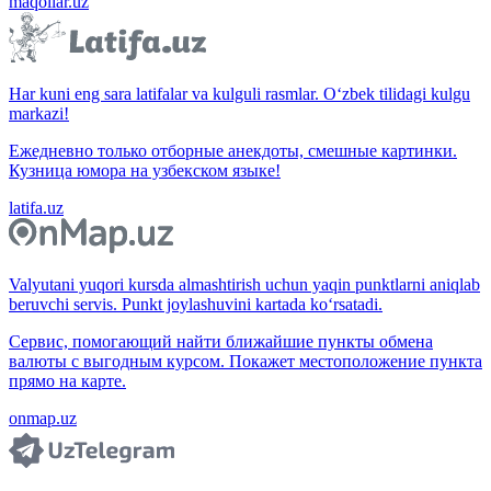
maqollar.uz
Har kuni eng sara latifalar va kulguli rasmlar. O‘zbek tilidagi kulgu
markazi!
Ежедневно только отборные анекдоты, смешные картинки.
Кузница юмора на узбекском языке!
latifa.uz
Valyutani yuqori kursda almashtirish uchun yaqin punktlarni aniqlab
beruvchi servis. Punkt joylashuvini kartada ko‘rsatadi.
Сервис, помогающий найти ближайшие пункты обмена
валюты с выгодным курсом. Покажет местоположение пункта
прямо на карте.
onmap.uz