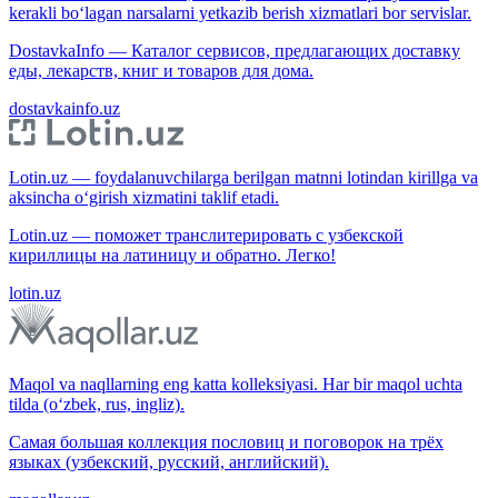
kerakli bo‘lagan narsalarni yetkazib berish xizmatlari bor servislar.
DostavkaInfo — Каталог сервисов, предлагающих доставку
еды, лекарств, книг и товаров для дома.
dostavkainfo.uz
Lotin.uz — foydalanuvchilarga berilgan matnni lotindan kirillga va
aksincha o‘girish xizmatini taklif etadi.
Lotin.uz — поможет транслитерировать с узбекской
кириллицы на латиницу и обратно. Легко!
lotin.uz
Maqol va naqllarning eng katta kolleksiyasi. Har bir maqol uchta
tilda (o‘zbek, rus, ingliz).
Самая большая коллекция пословиц и поговорок на трёх
языках (узбекский, русский, английский).