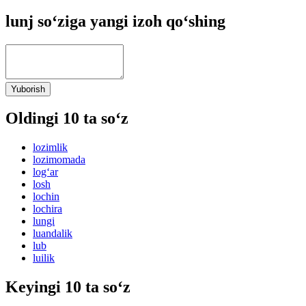
lunj so‘ziga yangi izoh qo‘shing
Yuborish
Oldingi 10 ta so‘z
lozimlik
lozimomada
log‘ar
losh
lochin
lochira
lungi
luandalik
lub
luilik
Keyingi 10 ta so‘z