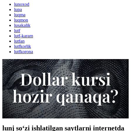
lunoxod
lupa
luqma
luqmon
lusakalik
lutf
lutf-karam
lutfan
lutfkorlik
lutfkorona
lunj so‘zi ishlatilgan saytlarni internetda