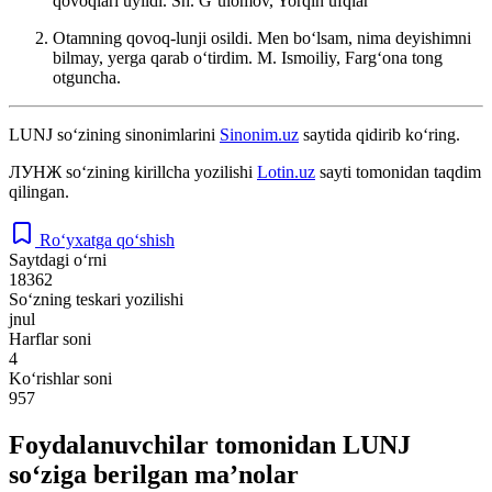
qovoqlari uyildi.
Sh. Gʻulomov, Yorqin ufqlar
Otamning qovoq-lunji osildi. Men boʻlsam, nima deyishimni
bilmay, yerga qarab oʻtirdim.
M. Ismoiliy, Fargʻona tong
otguncha.
LUNJ
so‘zining sinonimlarini
Sinonim.uz
saytida qidirib ko‘ring.
ЛУНЖ
so‘zining kirillcha yozilishi
Lotin.uz
sayti tomonidan taqdim
qilingan.
Ro‘yxatga qo‘shish
Saytdagi o‘rni
18362
So‘zning teskari yozilishi
jnul
Harflar soni
4
Ko‘rishlar soni
957
Foydalanuvchilar tomonidan LUNJ
so‘ziga berilgan ma’nolar