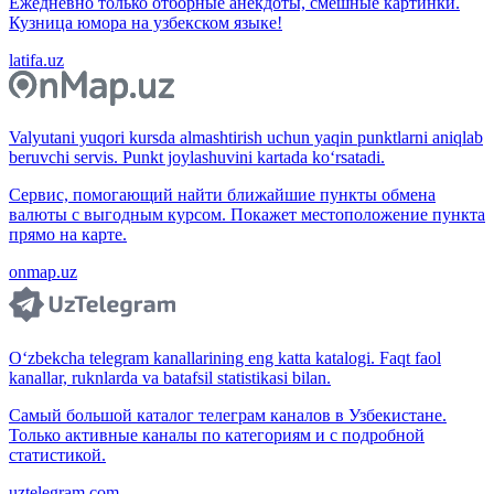
Ежедневно только отборные анекдоты, смешные картинки.
Кузница юмора на узбекском языке!
latifa.uz
Valyutani yuqori kursda almashtirish uchun yaqin punktlarni aniqlab
beruvchi servis. Punkt joylashuvini kartada ko‘rsatadi.
Сервис, помогающий найти ближайшие пункты обмена
валюты с выгодным курсом. Покажет местоположение пункта
прямо на карте.
onmap.uz
O‘zbekcha telegram kanallarining eng katta katalogi. Faqt faol
kanallar, ruknlarda va batafsil statistikasi bilan.
Самый большой каталог телеграм каналов в Узбекистане.
Только активные каналы по категориям и с подробной
статистикой.
uztelegram.com