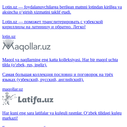
Lotin.uz — foydalanuvchilarga berilgan matnni lotindan kirillga va
aksincha o‘girish xizmatini taklif etadi.
Lotin.uz — поможет транслитерировать с узбекской
кириллицы на латиницу и обратно. Легко!
lotin.uz
Maqol va naqllarning eng katta kolleksiyasi. Har bir maqol uchta
tilda (o‘zbek, rus, ingliz).
Самая большая коллекция пословиц и поговорок на трёх
языках (узбекский, русский, английский).
maqollar.uz
Har kuni eng sara latifalar va kulguli rasmlar. O‘zbek tilidagi kulgu
markazi!