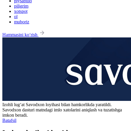
piysabillo
piligrim
xotspot
ol
muboriz
Hammasini ko‘rish
Izohli lugʻat
Savodxon
loyihasi bilan hamkorlikda yaratildi.
Savodxon dasturi matndagi imlo xatolarini aniqlash va tuzatishga
imkon beradi.
Batafsil