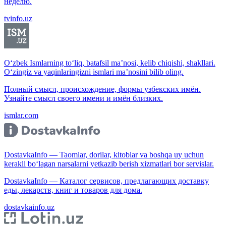
неделю.
tvinfo.uz
O‘zbek Ismlarning to‘liq, batafsil ma’nosi, kelib chiqishi, shakllari.
O‘zingiz va yaqinlaringizni ismlari ma’nosini bilib oling.
Полный смысл, происхождение, формы узбекских имён.
Узнайте смысл своего имени и имён близких.
ismlar.com
DostavkaInfo — Taomlar, dorilar, kitoblar va boshqa uy uchun
kerakli bo‘lagan narsalarni yetkazib berish xizmatlari bor servislar.
DostavkaInfo — Каталог сервисов, предлагающих доставку
еды, лекарств, книг и товаров для дома.
dostavkainfo.uz