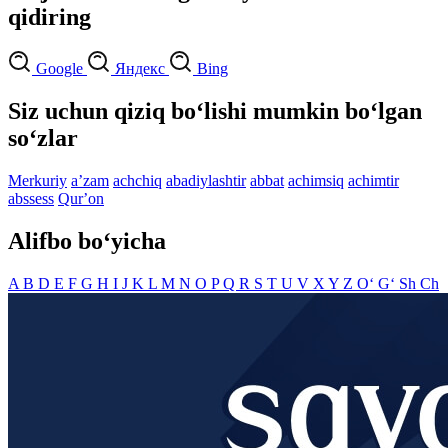
qidiring
Google
Яндекс
Bing
Siz uchun qiziq bo‘lishi mumkin bo‘lgan
so‘zlar
Merkuriy
aʼzam
achchiq
abadiylashtir
abbat
achimsiq
achimtir
abssess
Qurʼon
Alifbo bo‘yicha
A
B
D
E
F
G
H
I
J
K
L
M
N
O
P
Q
R
S
T
U
V
X
Y
Z
O‘
G‘
Sh
Ch