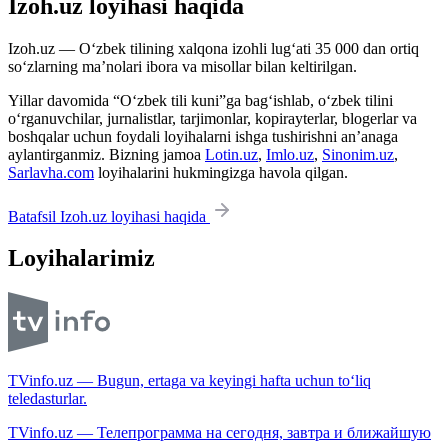
Izoh.uz loyihasi haqida
Izoh.uz — O‘zbek tilining xalqona izohli lug‘ati 35 000 dan ortiq
so‘zlarning ma’nolari ibora va misollar bilan keltirilgan.
Yillar davomida “O‘zbek tili kuni”ga bag‘ishlab, o‘zbek tilini
o‘rganuvchilar, jurnalistlar, tarjimonlar, kopirayterlar, blogerlar va
boshqalar uchun foydali loyihalarni ishga tushirishni an’anaga
aylantirganmiz. Bizning jamoa
Lotin.uz
,
Imlo.uz
,
Sinonim.uz
,
Sarlavha.com
loyihalarini hukmingizga havola qilgan.
Batafsil Izoh.uz loyihasi haqida
Loyihalarimiz
TVinfo.uz — Bugun, ertaga va keyingi hafta uchun to‘liq
teledasturlar.
TVinfo.uz — Телепрограмма на сегодня, завтра и ближайшую