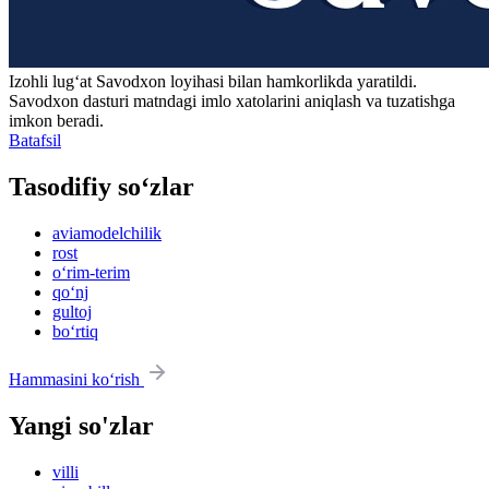
Izohli lugʻat
Savodxon
loyihasi bilan hamkorlikda yaratildi.
Savodxon dasturi matndagi imlo xatolarini aniqlash va tuzatishga
imkon beradi.
Batafsil
Tasodifiy so‘zlar
aviamodelchilik
rost
o‘rim-terim
qo‘nj
gultoj
bo‘rtiq
Hammasini ko‘rish
Yangi so'zlar
villi