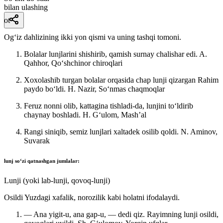
bilan ulashing
ot
Ogʻiz dahlizining ikki yon qismi va uning tashqi tomoni.
Bolalar lunjlarini shishirib, qamish surnay chalishar edi.
A.
Qahhor, Qoʻshchinor chiroqlari
Xoxolashib turgan bolalar orqasida chap lunji qizargan Rahim
paydo boʻldi.
H. Nazir, Soʻnmas chaqmoqlar
Feruz nonni olib, kattagina tishladi-da, lunjini toʻldirib
chaynay boshladi.
H. Gʻulom, Mashʼal
Rangi siniqib, semiz lunjlari xaltadek osilib qoldi.
N. Aminov,
Suvarak
lunj
soʻzi qatnashgan jumlalar:
Lunji (yoki lab-lunji, qovoq-lunji)
Osildi Yuzdagi xafalik, norozilik kabi holatni ifodalaydi.
— Ana yigit-u, ana gap-u, — dedi qiz. Rayimning lunji osildi,