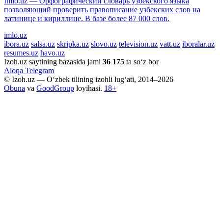
Imlo.uz — Орфографический словарь узбекского языка
позволяющий проверить правописание узбекских слов на
латинице и кириллице. В базе более 87 000 слов.
imlo.uz
ibora.uz
salsa.uz
skripka.uz
slovo.uz
television.uz
vatt.uz
iboralar.uz
resumes.uz
havo.uz
Izoh.uz saytining bazasida jami
36 175
ta so‘z bor
Aloqa
Telegram
© Izoh.uz — O‘zbek tilining izohli lug‘ati, 2014–2026
Obuna
va
GoodGroup
loyihasi.
18+