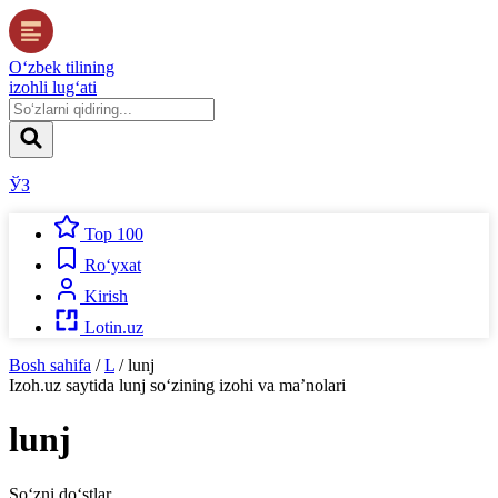
O‘zbek tilining
izohli lug‘ati
ЎЗ
Top 100
Ro‘yxat
Kirish
Lotin.uz
Bosh sahifa
/
L
/
lunj
Izoh.uz
saytida
lunj
so‘zining izohi va ma’nolari
lunj
So‘zni do‘stlar