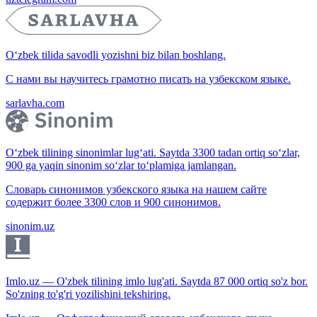
O‘zbek tilida savodli yozishni biz bilan boshlang.
С нами вы научитесь грамотно писать на узбекском языке.
sarlavha.com
O‘zbek tilining sinonimlar lug‘ati. Saytda 3300 tadan ortiq so‘zlar,
900 ga yaqin sinonim so‘zlar to‘plamiga jamlangan.
Словарь синонимов узбекского языка на нашем сайте
содержит более 3300 слов и 900 синонимов.
sinonim.uz
Imlo.uz — O'zbek tilining imlo lug'ati. Saytda 87 000 ortiq so'z bor.
So'zning to'g'ri yozilishini tekshiring.