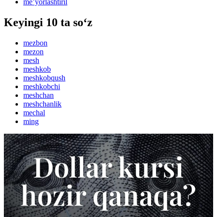
meʼyorlashtiril
Keyingi 10 ta so‘z
mezbon
mezon
mesh
meshkob
meshkobqush
meshkobchi
meshchan
meshchanlik
mechal
ming