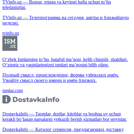
TVinfo.uz — Bugun, ertaga va keyingi hafta uchun to‘liq
teledasturlar.
TVinfo.uz — Телепрограмма на сегодня, завтра и ближайшую
неделю.
tvinfo.uz
O‘zbek Ismlarning to‘liq, batafsil ma’nosi, kelib chiqishi, shakllari.
O‘zingiz va yaqinlaringizni ismlari ma’nosini bilib oling.
Полный смысл, происхождение, формы узбекских имён.
Узнайте смысл своего имени и имён близких.
ismlar.com
DostavkaInfo — Taomlar, dorilar, kitoblar va boshqa uy uchun
kerakli bo‘lagan narsalarni yetkazib berish xizmatlari bor servislar.
DostavkaInfo — Каталог сервисов, предлагающих доставку