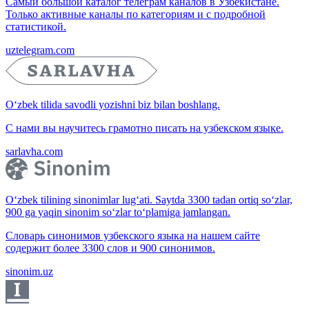
Самый большой каталог телеграм каналов в Узбекистане.
Только активные каналы по категориям и с подробной
статистикой.
uztelegram.com
O‘zbek tilida savodli yozishni biz bilan boshlang.
С нами вы научитесь грамотно писать на узбекском языке.
sarlavha.com
O‘zbek tilining sinonimlar lug‘ati. Saytda 3300 tadan ortiq so‘zlar,
900 ga yaqin sinonim so‘zlar to‘plamiga jamlangan.
Словарь синонимов узбекского языка на нашем сайте
содержит более 3300 слов и 900 синонимов.
sinonim.uz