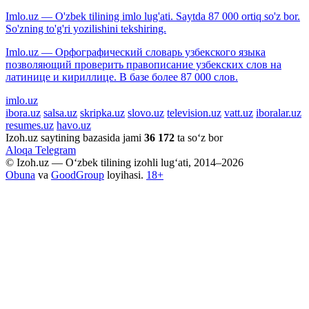
Imlo.uz — O'zbek tilining imlo lug'ati. Saytda 87 000 ortiq so'z bor.
So'zning to'g'ri yozilishini tekshiring.
Imlo.uz — Орфографический словарь узбекского языка
позволяющий проверить правописание узбекских слов на
латинице и кириллице. В базе более 87 000 слов.
imlo.uz
ibora.uz
salsa.uz
skripka.uz
slovo.uz
television.uz
vatt.uz
iboralar.uz
resumes.uz
havo.uz
Izoh.uz saytining bazasida jami
36 172
ta so‘z bor
Aloqa
Telegram
© Izoh.uz — O‘zbek tilining izohli lug‘ati, 2014–2026
Obuna
va
GoodGroup
loyihasi.
18+