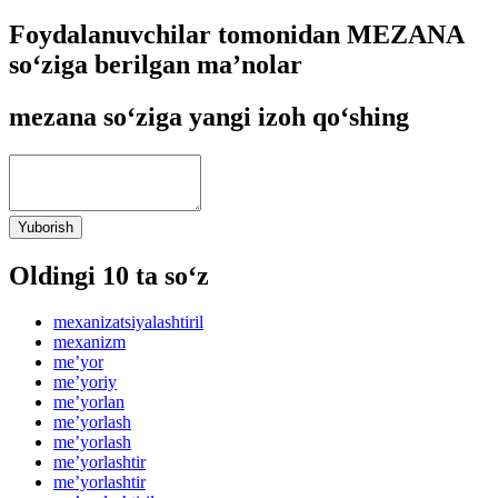
Foydalanuvchilar tomonidan MEZANA
so‘ziga berilgan ma’nolar
mezana so‘ziga yangi izoh qo‘shing
Yuborish
Oldingi 10 ta so‘z
mexanizatsiyalashtiril
mexanizm
meʼyor
meʼyoriy
meʼyorlan
meʼyorlash
meʼyorlash
meʼyorlashtir
meʼyorlashtir