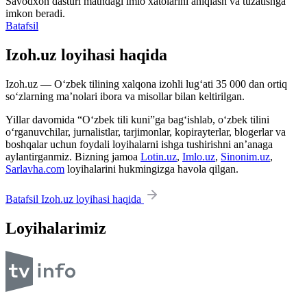
Savodxon dasturi matndagi imlo xatolarini aniqlash va tuzatishga
imkon beradi.
Batafsil
Izoh.uz loyihasi haqida
Izoh.uz — O‘zbek tilining xalqona izohli lug‘ati 35 000 dan ortiq
so‘zlarning ma’nolari ibora va misollar bilan keltirilgan.
Yillar davomida “O‘zbek tili kuni”ga bag‘ishlab, o‘zbek tilini
o‘rganuvchilar, jurnalistlar, tarjimonlar, kopirayterlar, blogerlar va
boshqalar uchun foydali loyihalarni ishga tushirishni an’anaga
aylantirganmiz. Bizning jamoa
Lotin.uz
,
Imlo.uz
,
Sinonim.uz
,
Sarlavha.com
loyihalarini hukmingizga havola qilgan.
Batafsil Izoh.uz loyihasi haqida
Loyihalarimiz