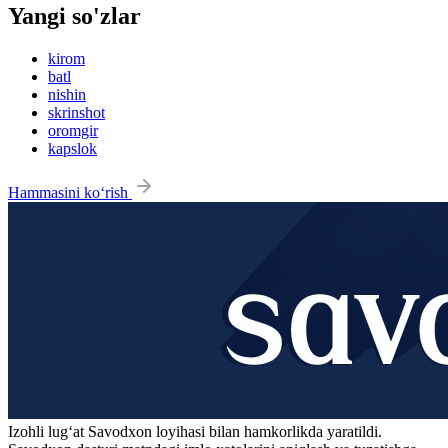
Yangi so'zlar
kirom
batl
nishin
skrinshot
oromgir
kapslok
Hammasini ko‘rish
Izohli lugʻat
Savodxon
loyihasi bilan hamkorlikda yaratildi.