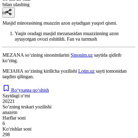
bilan ulashing
ot
Masjid minorasining muazzin azon aytadigan yuqori qismi.
Yaqin oradagi masjid mezanasidan muazzinning azon
aytayotgan ovozi eshitildi.
Fan va turmush
MEZANA
so‘zining sinonimlarini
Sinonim.uz
saytida qidirib
ko‘ring.
МЕЗАНА
so‘zining kirillcha yozilishi
Lotin.uz
sayti tomonidan
taqdim qilingan.
Ro‘yxatga qo‘shish
Saytdagi o‘rni
20221
So‘zning teskari yozilishi
anazem
Harflar soni
6
Ko‘rishlar soni
298