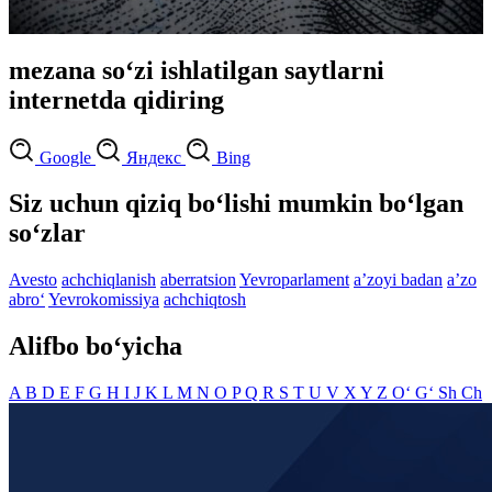
mezana so‘zi ishlatilgan saytlarni
internetda qidiring
Google
Яндекс
Bing
Siz uchun qiziq bo‘lishi mumkin bo‘lgan
so‘zlar
Avesto
achchiqlanish
aberratsion
Yevroparlament
aʼzoyi badan
aʼzo
abro‘
Yevrokomissiya
achchiqtosh
Alifbo bo‘yicha
A
B
D
E
F
G
H
I
J
K
L
M
N
O
P
Q
R
S
T
U
V
X
Y
Z
O‘
G‘
Sh
Ch