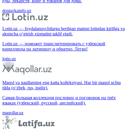
еды, лекарств, книг и товаров для дома.
dostavkainfo.uz
Lotin.uz — foydalanuvchilarga berilgan matnni lotindan kirillga va
aksincha o‘girish xizmatini taklif etadi.
Lotin.uz — поможет транслитерировать с узбекской
кириллицы на латиницу и обратно. Легко!
lotin.uz
Maqol va naqllarning eng katta kolleksiyasi. Har bir maqol uchta
tilda (o‘zbek, rus, ingliz).
Самая большая коллекция пословиц и поговорок на трёх
языках (узбекский, русский, английский).
maqollar.uz