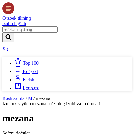
O‘zbek tilining
izohli lug‘ati
ЎЗ
Top 100
Ro‘yxat
Kirish
Lotin.uz
Bosh sahifa
/
M
/
mezana
Izoh.uz
saytida
mezana
so‘zining izohi va ma’nolari
mezana
So‘zni do‘stlar