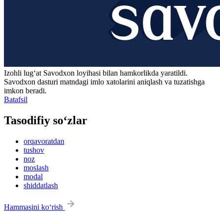
Izohli lugʻat
Savodxon
loyihasi bilan hamkorlikda yaratildi.
Savodxon dasturi matndagi imlo xatolarini aniqlash va tuzatishga
imkon beradi.
Batafsil
Tasodifiy so‘zlar
orqavoratdan
tushov
noz
moslash
modal
shiddatlash
Hammasini ko‘rish