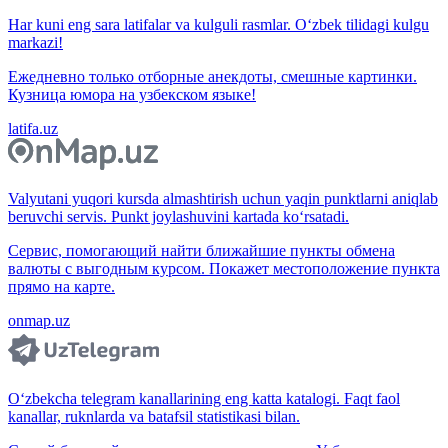
Har kuni eng sara latifalar va kulguli rasmlar. O‘zbek tilidagi kulgu
markazi!
Ежедневно только отборные анекдоты, смешные картинки.
Кузница юмора на узбекском языке!
latifa.uz
Valyutani yuqori kursda almashtirish uchun yaqin punktlarni aniqlab
beruvchi servis. Punkt joylashuvini kartada ko‘rsatadi.
Сервис, помогающий найти ближайшие пункты обмена
валюты с выгодным курсом. Покажет местоположение пункта
прямо на карте.
onmap.uz
O‘zbekcha telegram kanallarining eng katta katalogi. Faqt faol
kanallar, ruknlarda va batafsil statistikasi bilan.