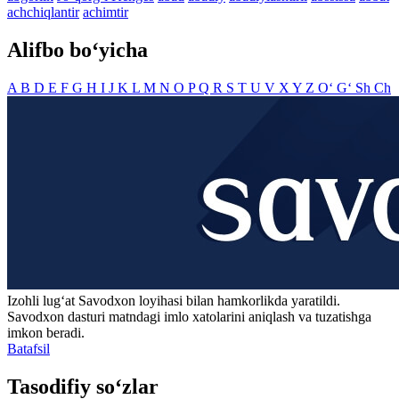
achchiqlantir
achimtir
Alifbo bo‘yicha
A
B
D
E
F
G
H
I
J
K
L
M
N
O
P
Q
R
S
T
U
V
X
Y
Z
O‘
G‘
Sh
Ch
Izohli lugʻat
Savodxon
loyihasi bilan hamkorlikda yaratildi.
Savodxon dasturi matndagi imlo xatolarini aniqlash va tuzatishga
imkon beradi.
Batafsil
Tasodifiy so‘zlar