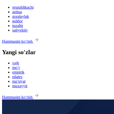
respublikachi
antiqa
qoralaylak
guldor
tuzaltir
subyektiv
Hammasini ko‘rish
Yangi so'zlar
vajh
mo‘r
empirik
pilates
ma’siyat
muxayyir
Hammasini ko‘rish