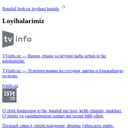
Batafsil Izoh.uz loyihasi haqida
Loyihalarimiz
TVinfo.uz — Bugun, ertaga va keyingi hafta uchun to‘liq
teledasturlar.
TVinfo.uz — Телепрограмма на сегодня, завтра и ближайшую
неделю.
tvinfo.uz
O‘zbek Ismlarning to‘liq, batafsil ma’nosi, kelib chiqishi, shakllari.
O‘zingiz va yaqinlaringizni ismlari ma’nosini bilib oling.
Полный смысл, происхождение, формы узбекских имён.