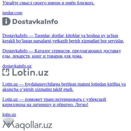
Узнайте смысл своего имени и имён близких.
ismlar.com
DostavkaInfo — Taomlar, dorilar, kitoblar va boshqa uy uchun
kerakli bo‘lagan narsalarni yetkazib berish xizmatlari bor servislar.
DostavkaInfo — Каталог сервисов, предлагающих доставку
еды, лекарств, книг и товаров для дома.
dostavkainfo.uz
Lotin.uz — foydalanuvchilarga berilgan matnni lotindan kirillga va
aksincha o‘girish xizmatini taklif etadi.
Lotin.uz — поможет транслитерировать с узбекской
кириллицы на латиницу и обратно. Легко!
lotin.uz