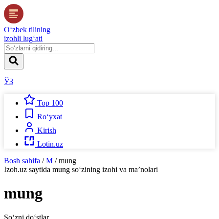
O‘zbek tilining
izohli lug‘ati
ЎЗ
Top 100
Ro‘yxat
Kirish
Lotin.uz
Bosh sahifa
/
M
/
mung
Izoh.uz
saytida
mung
so‘zining izohi va ma’nolari
mung
So‘zni do‘stlar