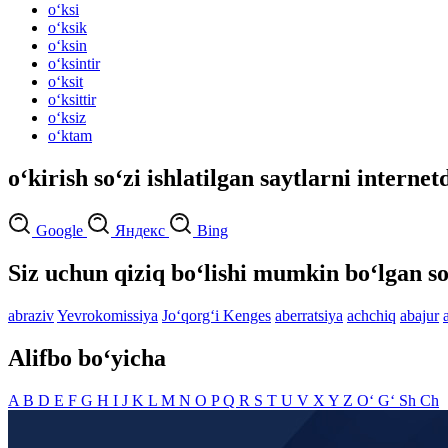
o‘ksi
o‘ksik
o‘ksin
o‘ksintir
o‘ksit
o‘ksittir
o‘ksiz
o‘ktam
o‘kirish so‘zi ishlatilgan saytlarni internet
Google
Яндекс
Bing
Siz uchun qiziq bo‘lishi mumkin bo‘lgan so
abraziv
Yevrokomissiya
Jo‘qorg‘i Kenges
aberratsiya
achchiq
abajur
Alifbo bo‘yicha
A
B
D
E
F
G
H
I
J
K
L
M
N
O
P
Q
R
S
T
U
V
X
Y
Z
O‘
G‘
Sh
Ch