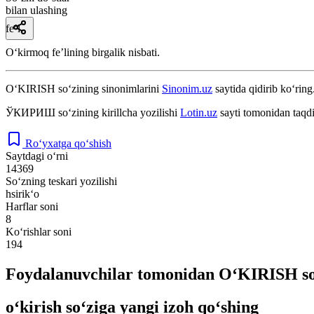
bilan ulashing
fe’l
Oʻkirmoq feʼlining birgalik nisbati.
O‘KIRISH
so‘zining sinonimlarini
Sinonim.uz
saytida qidirib ko‘ring
ЎКИРИШ
so‘zining kirillcha yozilishi
Lotin.uz
sayti tomonidan taqdi
Ro‘yxatga qo‘shish
Saytdagi o‘rni
14369
So‘zning teskari yozilishi
hsirik‘o
Harflar soni
8
Ko‘rishlar soni
194
Foydalanuvchilar tomonidan O‘KIRISH so‘
o‘kirish so‘ziga yangi izoh qo‘shing