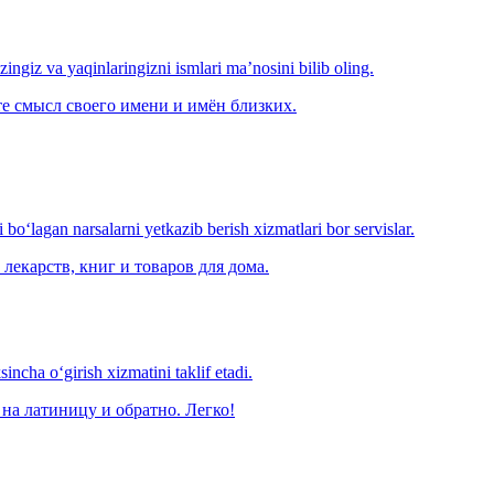
‘zingiz va yaqinlaringizni ismlari ma’nosini bilib oling.
е смысл своего имени и имён близких.
o‘lagan narsalarni yetkazib berish xizmatlari bor servislar.
лекарств, книг и товаров для дома.
ncha o‘girish xizmatini taklif etadi.
на латиницу и обратно. Легко!