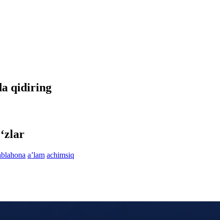
da qidiring
‘zlar
ablahona
aʼlam
achimsiq