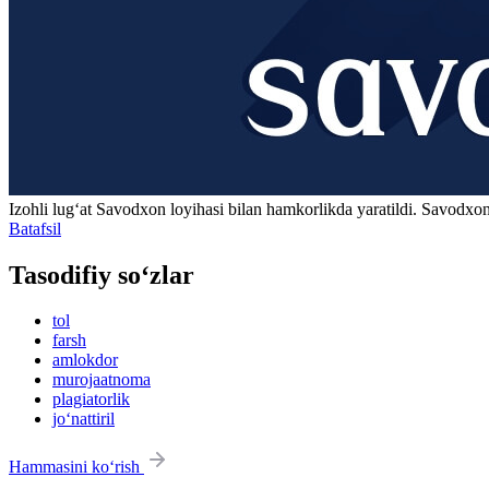
Izohli lugʻat
Savodxon
loyihasi bilan hamkorlikda yaratildi. Savodxon
Batafsil
Tasodifiy so‘zlar
tol
farsh
amlokdor
murojaatnoma
plagiatorlik
jo‘nattiril
Hammasini ko‘rish