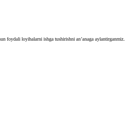
chun foydali loyihalarni ishga tushirishni an’anaga aylantirganmiz.