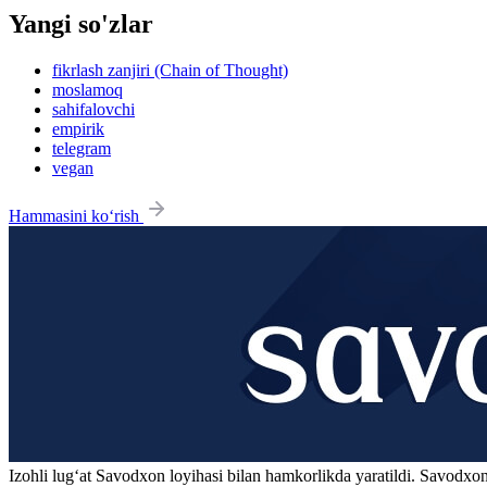
Yangi so'zlar
fikrlash zanjiri (Chain of Thought)
moslamoq
sahifalovchi
empirik
telegram
vegan
Hammasini ko‘rish
Izohli lugʻat
Savodxon
loyihasi bilan hamkorlikda yaratildi. Savodxon