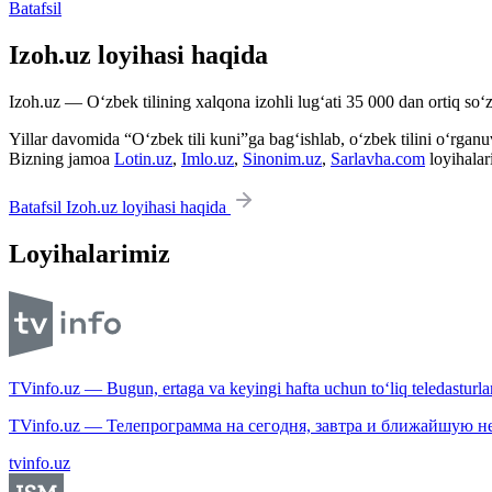
Batafsil
Izoh.uz loyihasi haqida
Izoh.uz — O‘zbek tilining xalqona izohli lug‘ati 35 000 dan ortiq so‘zl
Yillar davomida “O‘zbek tili kuni”ga bag‘ishlab, o‘zbek tilini o‘rganuvc
Bizning jamoa
Lotin.uz
,
Imlo.uz
,
Sinonim.uz
,
Sarlavha.com
loyihalar
Batafsil Izoh.uz loyihasi haqida
Loyihalarimiz
TVinfo.uz — Bugun, ertaga va keyingi hafta uchun to‘liq teledasturlar
TVinfo.uz — Телепрограмма на сегодня, завтра и ближайшую н
tvinfo.uz