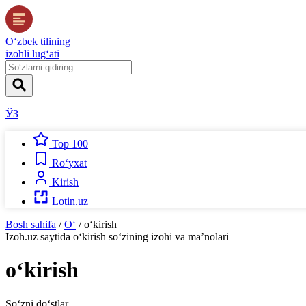
O‘zbek tilining
izohli lug‘ati
ЎЗ
Top 100
Ro‘yxat
Kirish
Lotin.uz
Bosh sahifa
/
O‘
/
o‘kirish
Izoh.uz
saytida
o‘kirish
so‘zining izohi va ma’nolari
o‘kirish
So‘zni do‘stlar