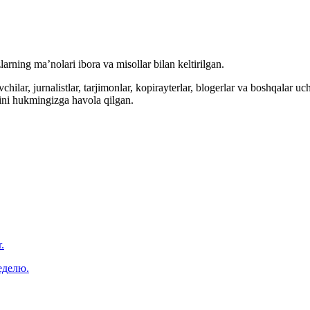
arning ma’nolari ibora va misollar bilan keltirilgan.
hilar, jurnalistlar, tarjimonlar, kopirayterlar, blogerlar va boshqalar u
ini hukmingizga havola qilgan.
.
еделю.