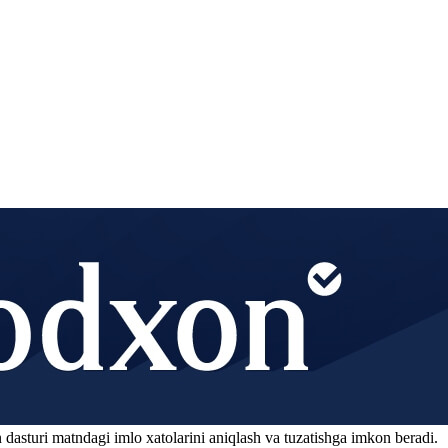
 dasturi matndagi imlo xatolarini aniqlash va tuzatishga imkon beradi.