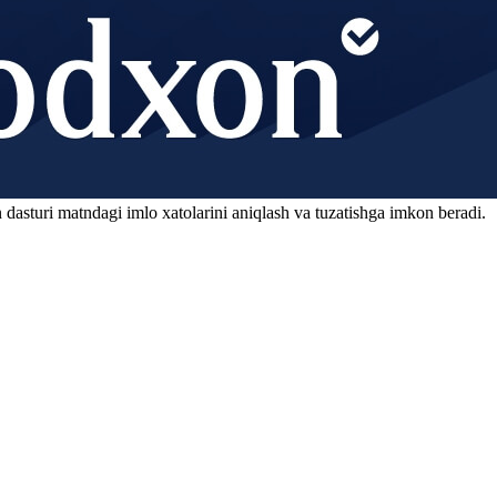
 dasturi matndagi imlo xatolarini aniqlash va tuzatishga imkon beradi.