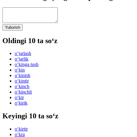
Yuborish
Oldingi 10 ta so‘z
o‘jarlash
o‘jarlik
o‘kinga tush
o‘kin
o‘kinish
o‘kintir
o‘kinch
o‘kinchli
o‘kir
o‘kirik
Keyingi 10 ta so‘z
o‘kirtir
o‘kra