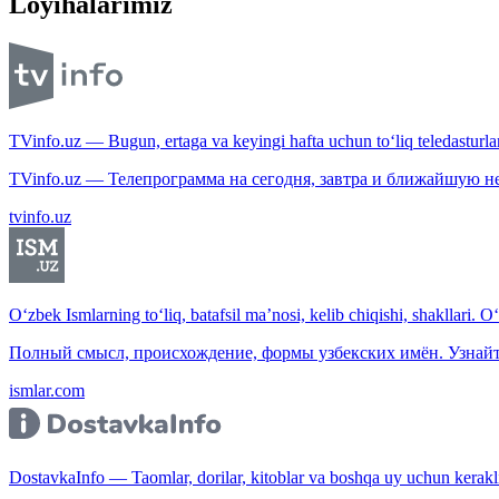
Loyihalarimiz
TVinfo.uz — Bugun, ertaga va keyingi hafta uchun to‘liq teledasturlar
TVinfo.uz — Телепрограмма на сегодня, завтра и ближайшую н
tvinfo.uz
O‘zbek Ismlarning to‘liq, batafsil ma’nosi, kelib chiqishi, shakllari. O
Полный смысл, происхождение, формы узбекских имён. Узнайт
ismlar.com
DostavkaInfo — Taomlar, dorilar, kitoblar va boshqa uy uchun kerakli b