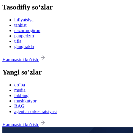
Tasodifiy so‘zlar
inflyatsiya
tankist
nazar-nogiron
pauperizm
ufla
gangirakla
Hammasini ko‘rish
Yangi so'zlar
qo‘ba
media
fabbing
mushkutyor
RAG
agentlar orkestratsiyasi
Hammasini ko‘rish