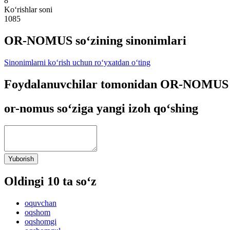
8
Ko‘rishlar soni
1085
OR-NOMUS so‘zining sinonimlari
Sinonimlarni ko‘rish uchun ro‘yxatdan o‘ting
Foydalanuvchilar tomonidan OR-NOMUS s
or-nomus so‘ziga yangi izoh qo‘shing
Yuborish
Oldingi 10 ta so‘z
oquvchan
oqshom
oqshomgi