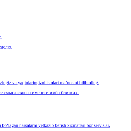
.
еделю.
‘zingiz va yaqinlaringizni ismlari ma’nosini bilib oling.
е смысл своего имени и имён близких.
o‘lagan narsalarni yetkazib berish xizmatlari bor servislar.