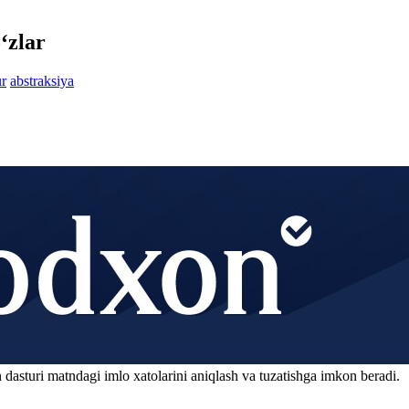
‘zlar
ur
abstraksiya
 dasturi matndagi imlo xatolarini aniqlash va tuzatishga imkon beradi.