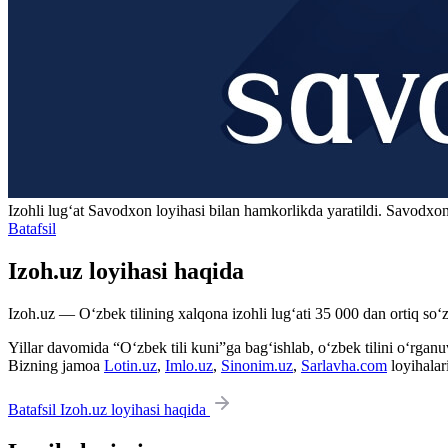
Izohli lugʻat
Savodxon
loyihasi bilan hamkorlikda yaratildi. Savodxon
Batafsil
Izoh.uz loyihasi haqida
Izoh.uz — O‘zbek tilining xalqona izohli lug‘ati 35 000 dan ortiq so‘zl
Yillar davomida “O‘zbek tili kuni”ga bag‘ishlab, o‘zbek tilini o‘rganuvc
Bizning jamoa
Lotin.uz
,
Imlo.uz
,
Sinonim.uz
,
Sarlavha.com
loyihalar
Batafsil Izoh.uz loyihasi haqida