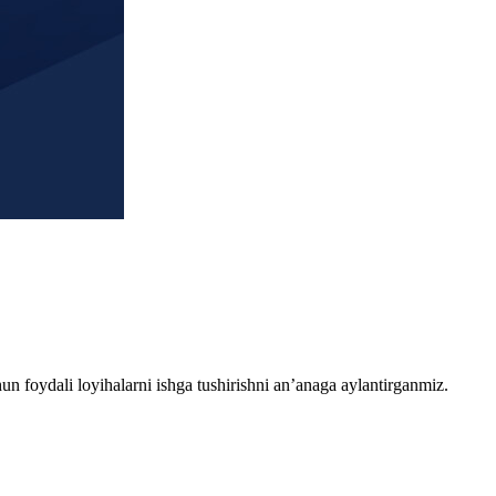
chun foydali loyihalarni ishga tushirishni an’anaga aylantirganmiz.