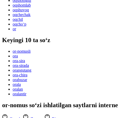
oqshomgul
oqshomlab
oqshuvoq
oqchechak
oqchil
oqcho‘p
or
Keyingi 10 ta so‘z
or-nomusli
ora
ora-sira
ora-sirada
orangutang
ora-chira
orabuzar
orala
oralan
oralantir
or-nomus so‘zi ishlatilgan saytlarni intern