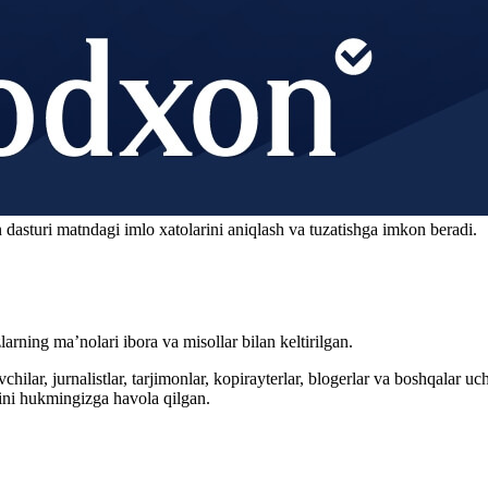
 dasturi matndagi imlo xatolarini aniqlash va tuzatishga imkon beradi.
arning ma’nolari ibora va misollar bilan keltirilgan.
hilar, jurnalistlar, tarjimonlar, kopirayterlar, blogerlar va boshqalar u
ini hukmingizga havola qilgan.