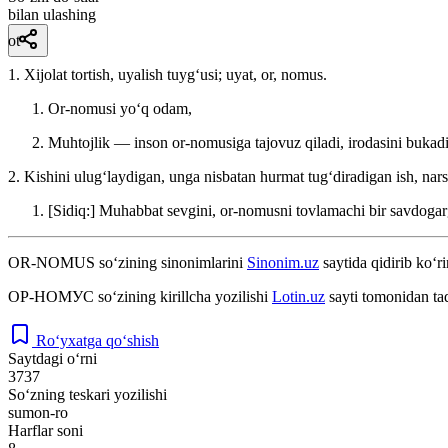
bilan ulashing
ot
1. Xijolat tortish, uyalish tuygʻusi; uyat, or, nomus.
Or-nomusi yoʻq odam,
Muhtojlik — inson or-nomusiga tajovuz qiladi, irodasini bukadi,
2. Kishini ulugʻlaydigan, unga nisbatan hurmat tugʻdiradigan ish, narsa
[Sidiq:] Muhabbat sevgini, or-nomusni tovlamachi bir savdogarga
OR-NOMUS
so‘zining sinonimlarini
Sinonim.uz
saytida qidirib ko‘ri
ОР-НОМУС
so‘zining kirillcha yozilishi
Lotin.uz
sayti tomonidan ta
Ro‘yxatga qo‘shish
Saytdagi o‘rni
3737
So‘zning teskari yozilishi
sumon-ro
Harflar soni