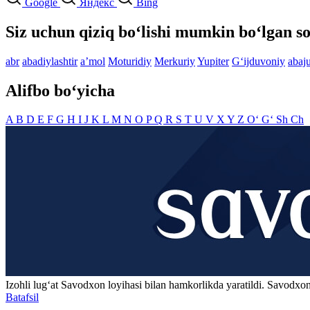
Google
Яндекс
Bing
Siz uchun qiziq bo‘lishi mumkin bo‘lgan so
abr
abadiylashtir
aʼmol
Moturidiy
Merkuriy
Yupiter
G‘ijduvoniy
abaj
Alifbo bo‘yicha
A
B
D
E
F
G
H
I
J
K
L
M
N
O
P
Q
R
S
T
U
V
X
Y
Z
O‘
G‘
Sh
Ch
Izohli lugʻat
Savodxon
loyihasi bilan hamkorlikda yaratildi. Savodxon
Batafsil