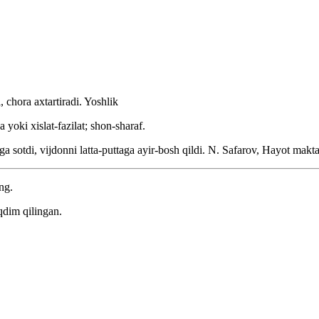
 chora axtartiradi.
Yoshlik
 yoki xislat-fazilat; shon-sharaf.
 sotdi, vijdonni latta-puttaga ayir-bosh qildi.
N. Safarov, Hayot makta
ng.
qdim qilingan.