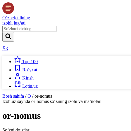
O‘zbek tilining
izohli lug‘ati
ЎЗ
Top 100
Ro‘yxat
Kirish
Lotin.uz
Bosh sahifa
/
O
/
or-nomus
Izoh.uz
saytida
or-nomus
so‘zining izohi va ma’nolari
or-nomus
So‘zni do‘stlar