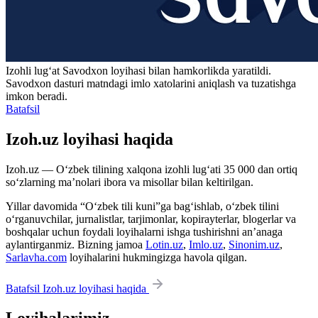
Izohli lugʻat
Savodxon
loyihasi bilan hamkorlikda yaratildi.
Savodxon dasturi matndagi imlo xatolarini aniqlash va tuzatishga
imkon beradi.
Batafsil
Izoh.uz loyihasi haqida
Izoh.uz — O‘zbek tilining xalqona izohli lug‘ati 35 000 dan ortiq
so‘zlarning ma’nolari ibora va misollar bilan keltirilgan.
Yillar davomida “O‘zbek tili kuni”ga bag‘ishlab, o‘zbek tilini
o‘rganuvchilar, jurnalistlar, tarjimonlar, kopirayterlar, blogerlar va
boshqalar uchun foydali loyihalarni ishga tushirishni an’anaga
aylantirganmiz. Bizning jamoa
Lotin.uz
,
Imlo.uz
,
Sinonim.uz
,
Sarlavha.com
loyihalarini hukmingizga havola qilgan.
Batafsil Izoh.uz loyihasi haqida