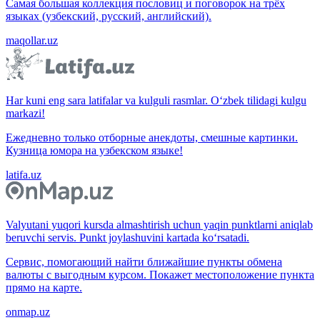
Самая большая коллекция пословиц и поговорок на трёх
языках (узбекский, русский, английский).
maqollar.uz
Har kuni eng sara latifalar va kulguli rasmlar. O‘zbek tilidagi kulgu
markazi!
Ежедневно только отборные анекдоты, смешные картинки.
Кузница юмора на узбекском языке!
latifa.uz
Valyutani yuqori kursda almashtirish uchun yaqin punktlarni aniqlab
beruvchi servis. Punkt joylashuvini kartada ko‘rsatadi.
Сервис, помогающий найти ближайшие пункты обмена
валюты с выгодным курсом. Покажет местоположение пункта
прямо на карте.
onmap.uz