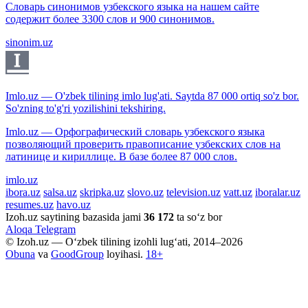
Словарь синонимов узбекского языка на нашем сайте
содержит более 3300 слов и 900 синонимов.
sinonim.uz
Imlo.uz — O'zbek tilining imlo lug'ati. Saytda 87 000 ortiq so'z bor.
So'zning to'g'ri yozilishini tekshiring.
Imlo.uz — Орфографический словарь узбекского языка
позволяющий проверить правописание узбекских слов на
латинице и кириллице. В базе более 87 000 слов.
imlo.uz
ibora.uz
salsa.uz
skripka.uz
slovo.uz
television.uz
vatt.uz
iboralar.uz
resumes.uz
havo.uz
Izoh.uz saytining bazasida jami
36 172
ta so‘z bor
Aloqa
Telegram
© Izoh.uz — O‘zbek tilining izohli lug‘ati, 2014–2026
Obuna
va
GoodGroup
loyihasi.
18+