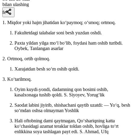
bilan ulashing
fe’l
1. Miqdor yoki hajm jihatidan koʻpaymoq; oʻsmoq; ortmoq.
Fakultetdagi talabalar soni besh yuzdan oshdi.
Paxta yildan yilga moʻl boʻlib, foydasi ham oshib turibdi.
Oybek, Tanlangan asarlar
2. Ortmoq, ortib qolmoq.
Xarajatdan besh soʻm oshib qoldi.
3. Koʻtarilmoq.
Oyim kuydi-yondi, dadamning qon bosimi oshib,
kasalxonaga tushib qoldi.
S. Siyoyev, Yorugʻlik
Saodat labini jiyirib, shishachani qaytib uzatdi: — Yoʻq, besh
soʻmdan oshsa olmayman
Yoshlik
Hali oftobning dami qaytmagan, Qoʻshariqning katta
koʻchasidagi azamat teraklar toldan oshib, hovliga toʻrt
enlikkina soya tashlagan payt edi.
S. Ahmad, Ufq