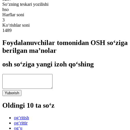
So‘zning teskari yozilishi
hso
Harflar soni
3
Ko‘rishlar soni
1489
Foydalanuvchilar tomonidan OSH so‘ziga
berilgan ma’nolar
osh so‘ziga yangi izoh qo‘shing
Yuborish
Oldingi 10 ta so‘z
og‘ritish
og‘rittir
og‘u