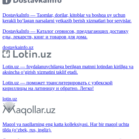
DostavkaInfo — Taomlar, dorilar, kitoblar va boshqa uy uchun
kerakli bo‘lagan narsalarni yetkazib berish xizmatlari bor servislar.
DostavkaInfo — Каталог сервисов, предлагающих доставку
еды, лекарств, книг и товаров для дома.
dostavkainfo.uz
Lotin.uz — foydalanuvchilarga berilgan matnni lotindan kirillga va
aksincha o‘girish xizmatini taklif etadi.
Lotin.uz — поможет транслитерировать с узбекской
кириллицы на латиницу и обратно. Легко!
lotin.uz
Maqol va naqllarning eng katta kolleksiyasi. Har bir maqol uchta
tilda (o‘zbek, rus, ingliz).