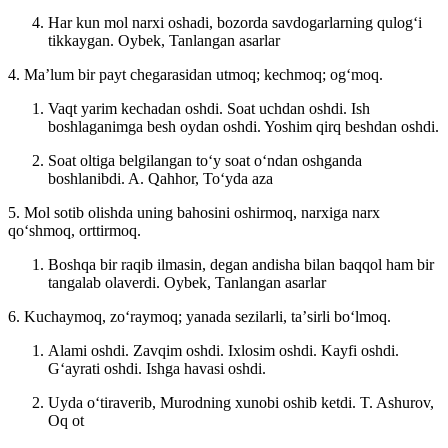
Har kun mol narxi oshadi, bozorda savdogarlarning qulogʻi
tikkaygan.
Oybek, Tanlangan asarlar
4. Maʼlum bir payt chegarasidan utmoq; kechmoq; ogʻmoq.
Vaqt yarim kechadan oshdi. Soat uchdan oshdi. Ish
boshlaganimga besh oydan oshdi. Yoshim qirq beshdan oshdi.
Soat oltiga belgilangan toʻy soat oʻndan oshganda
boshlanibdi.
A. Qahhor, Toʻyda aza
5. Mol sotib olishda uning bahosini oshirmoq, narxiga narx
qoʻshmoq, orttirmoq.
Boshqa bir raqib ilmasin, degan andisha bilan baqqol ham bir
tangalab olaverdi.
Oybek, Tanlangan asarlar
6. Kuchaymoq, zoʻraymoq; yanada sezilarli, taʼsirli boʻlmoq.
Alami oshdi. Zavqim oshdi. Ixlosim oshdi. Kayfi oshdi.
Gʻayrati oshdi. Ishga havasi oshdi.
Uyda oʻtiraverib, Murodning xunobi oshib ketdi.
T. Ashurov,
Oq ot