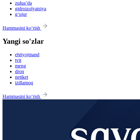
zulqaʼda
gidroizolyatsiya
g‘ujur
Hammasini ko‘rish
Yangi so'zlar
ehtiyojmand
tvit
meng
dron
netiket
izillamoq
Hammasini ko‘rish