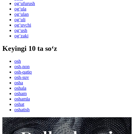
og‘ufurush
og‘ula
og‘ulan
og‘uli
og‘uvchi
og‘ush
og‘zaki
Keyingi 10 ta so‘z
osh
osh-non
osh-qatiq
osh-suv
osha
oshala
osham
oshamla
oshat
oshatish