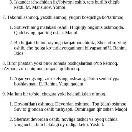
Iskandar ich-ichidan jigʻibiyroni oshib, ters burilib chiqib
ketdi.
M. Mansurov, Yombi
7. Takomillashmoq, yaxshilanmoq; yuqori bosqichga koʻtarilmoq.
Sotuvchining malakasi oshdi. Huquqiy ongimiz oshmoqda.
Qadrlasang, qadring oshar.
Maqol
Bu hujjatni butun rayonga tarqatmoqchimiz, Sher, obroʻying
oshib, choʻqqiga koʻtarilayotganingni bilyapsanmi?I.
Rahim,
Ixlos
8. Biror jihatdan yoki biror sohada boshqalardan oʻtib ketmoq,
oʻzmoq, zoʻr chiqmoq, orqada qoldirmoq.
Agar yengsang, zoʻr kelsang, oshsang, Doim seni toʻyga
boshlayman.
E. Rahim, Yangi qadam
9. Maʼlum bir toʻsiq, chegara yoki balandlikdan oʻtmoq.
Dovon(dan) oshmoq. Devordan oshmoq. Togʻ(dan) oshmoq.
Suv toʻgʻondan oshib tushyapti. Qimirlagan qir oshar.
Maqol
Shermat devordan oshib, hovliga tushdi va oyoq uchida
yurgancha, burchakdagi uy oldiga keldi.
Yoshlik