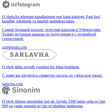
O‘zbekcha telegram kanallarining eng katta katalogi. Faqt faol
kanallar, ruknlarda va batafsil statistikasi bilan.
Самый большой каталог телеграм каналов в Узбекистане.
Только активные каналы по категориям и с подробной
статистикой.
uztelegram.com
O‘zbek tilida savodli yozishni biz bilan boshlang.
С нами вы научитесь грамотно писать на узбекском языке.
sarlavha.com
O‘zbek tilining sinonimlar lug‘ati. Saytda 3300 tadan ortiq so‘zlar,
900 ga yaqin sinonim so‘zlar to‘plamiga jamlangan.