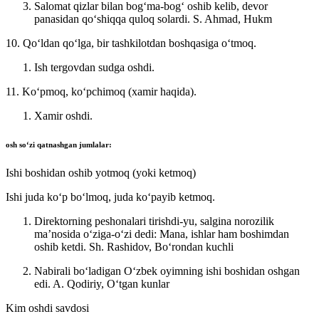
Salomat qizlar bilan bogʻma-bogʻ oshib kelib, devor
panasidan qoʻshiqqa quloq solardi.
S. Ahmad, Hukm
10. Qoʻldan qoʻlga, bir tashkilotdan boshqasiga oʻtmoq.
Ish tergovdan sudga oshdi.
11. Koʻpmoq, koʻpchimoq (xamir haqida).
Xamir oshdi.
osh
soʻzi qatnashgan jumlalar:
Ishi boshidan oshib yotmoq (yoki ketmoq)
Ishi juda koʻp boʻlmoq, juda koʻpayib ketmoq.
Direktorning peshonalari tirishdi-yu, salgina norozilik
maʼnosida oʻziga-oʻzi dedi: Mana, ishlar ham boshimdan
oshib ketdi.
Sh. Rashidov, Boʻrondan kuchli
Nabirali boʻladigan Oʻzbek oyimning ishi boshidan oshgan
edi.
A. Qodiriy, Oʻtgan kunlar
Kim oshdi savdosi