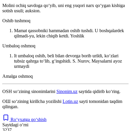
Molini ochiq savdoga qoʻyib, uni eng yuqori narx qoʻygan kishiga
sotish usuli; auksion.
Oshib tushmoq
Mamat qassobniki hammadan oshib tushdi. U boshqalardek
qilmadi-yu, lekin chiqib ketdi.
Yoshlik
Umbaloq oshmoq
It umbaloq oshib, beli bilan devorga borib urildi, koʻzlari
tubsiz qahrga toʻlib, gʻingshidi.
S. Nurov, Maysalarni ayoz
urmaydi
Amalga oshmoq
OSH
so‘zining sinonimlarini
Sinonim.uz
saytida qidirib ko‘ring.
ОШ
so‘zining kirillcha yozilishi
Lotin.uz
sayti tomonidan taqdim
qilingan.
Ro‘yxatga qo‘shish
Saytdagi o‘rni
3237