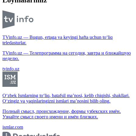
Loyihalarimiz
TVinfo.uz — Bugun, ertaga va keyingi hafta uchun to‘liq
teledasturlar.
TVinfo.uz — Телепрограмма на сегодня, завтра и ближайшую
неделю.
tvinfo.uz
O‘zbek Ismlarning to‘liq, batafsil ma’nosi, kelib chiqishi, shakllari.
O‘zingiz va yaqinlaringizni ismlari ma’nosini bilib oling.
Полный смысл, происхождение, формы узбекских имён.
Узнайте смысл своего имени и имён близких.
ismlar.com