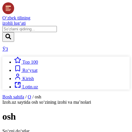
O‘zbek tilining
izohli lug‘ati
ЎЗ
Top 100
Ro‘yxat
Kirish
Lotin.uz
Bosh sahifa
/
O
/
osh
Izoh.uz
saytida
osh
so‘zining izohi va ma’nolari
osh
So‘zni do‘stlar