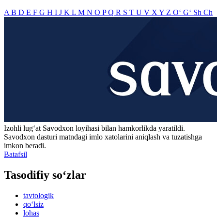
A
B
D
E
F
G
H
I
J
K
L
M
N
O
P
Q
R
S
T
U
V
X
Y
Z
O‘
G‘
Sh
Ch
Izohli lugʻat
Savodxon
loyihasi bilan hamkorlikda yaratildi.
Savodxon dasturi matndagi imlo xatolarini aniqlash va tuzatishga
imkon beradi.
Batafsil
Tasodifiy so‘zlar
tavtologik
qo‘lsiz
lohas