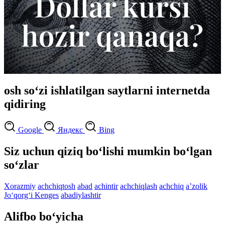
osh so‘zi ishlatilgan saytlarni internetda
qidiring
Google
Яндекс
Bing
Siz uchun qiziq bo‘lishi mumkin bo‘lgan
so‘zlar
Xorazmiy
achchiqtosh
abad
achintir
achchiqlash
achchiq
aʼzolik
Jo‘qorg‘i Kenges
abadiylashtir
Alifbo bo‘yicha