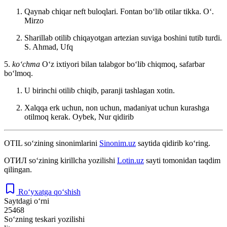
Qaynab chiqar neft buloqlari. Fontan boʻlib otilar tikka. Oʻ.
Mirzo
Sharillab otilib chiqayotgan artezian suviga boshini tutib turdi.
S. Ahmad, Ufq
5.
koʻchma
Oʻz ixtiyori bilan talabgor boʻlib chiqmoq, safarbar
boʻlmoq.
U birinchi otilib chiqib, paranji tashlagan xotin.
Xalqqa erk uchun, non uchun, madaniyat uchun kurashga
otilmoq kerak.
Oybek, Nur qidirib
OTIL
so‘zining sinonimlarini
Sinonim.uz
saytida qidirib ko‘ring.
ОТИЛ
so‘zining kirillcha yozilishi
Lotin.uz
sayti tomonidan taqdim
qilingan.
Ro‘yxatga qo‘shish
Saytdagi o‘rni
25468
So‘zning teskari yozilishi