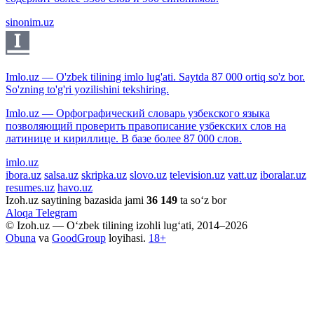
sinonim.uz
Imlo.uz — O'zbek tilining imlo lug'ati. Saytda 87 000 ortiq so'z bor.
So'zning to'g'ri yozilishini tekshiring.
Imlo.uz — Орфографический словарь узбекского языка
позволяющий проверить правописание узбекских слов на
латинице и кириллице. В базе более 87 000 слов.
imlo.uz
ibora.uz
salsa.uz
skripka.uz
slovo.uz
television.uz
vatt.uz
iboralar.uz
resumes.uz
havo.uz
Izoh.uz saytining bazasida jami
36 149
ta so‘z bor
Aloqa
Telegram
© Izoh.uz — O‘zbek tilining izohli lug‘ati, 2014–2026
Obuna
va
GoodGroup
loyihasi.
18+