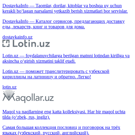
DostavkaInfo — Taomlar, dorilar, kitoblar va boshqa uy uchun
kerakli bo‘lagan narsalarni yetkazib berish xizmatlari bor servislar.
DostavkaInfo — Каталог сервисов, предлагающих доставку
еды, лекарств, книг и товаров для дома.
dostavkainfo.uz
Lotin.uz — foydalanuvchilarga berilgan matnni lotindan kirillga va
aksincha o‘girish xizmatini taklif etadi.
Lotin.uz — поможет транслитерировать с узбекской
кириллицы на латиницу и обратно. Легко!
lotin.uz
Maqol va naqllarning eng katta kolleksiyasi. Har bir maqol uchta
tilda (o‘zbek, rus, ingliz).
Самая большая коллекция пословиц и поговорок на трёх
языках (узбекский, русский, английский).