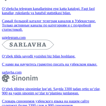
O‘zbekcha telegram kanallarining eng katta katalogi. Faqt faol
kanallar, ruknlarda va batafsil statistikasi bilan.
Самый большой каталог телеграм каналов в Узбекистане.
Только активные каналы по категориям и с подробной
статистикой.
uztelegram.com
O‘zbek tilida savodli yozishni biz bilan boshlang.
С нами вы научитесь грамотно писать на узбекском языке.
sarlavha.com
O‘zbek tilining sinonimlar lug‘ati. Saytda 3300 tadan ortiq so‘zlar,
900 ga yaqin sinonim so‘zlar to‘plamiga jamlangan.
Словарь синонимов узбекского языка на нашем сайте
содержит более 3300 слов и 900 синонимов.