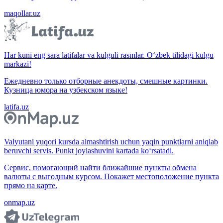
maqollar.uz
Har kuni eng sara latifalar va kulguli rasmlar. O‘zbek tilidagi kulgu
markazi!
Ежедневно только отборные анекдоты, смешные картинки.
Кузница юмора на узбекском языке!
latifa.uz
Valyutani yuqori kursda almashtirish uchun yaqin punktlarni aniqlab
beruvchi servis. Punkt joylashuvini kartada ko‘rsatadi.
Сервис, помогающий найти ближайшие пункты обмена
валюты с выгодным курсом. Покажет местоположение пункта
прямо на карте.
onmap.uz