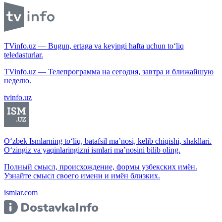
TVinfo.uz — Bugun, ertaga va keyingi hafta uchun to‘liq
teledasturlar.
TVinfo.uz — Телепрограмма на сегодня, завтра и ближайшую
неделю.
tvinfo.uz
O‘zbek Ismlarning to‘liq, batafsil ma’nosi, kelib chiqishi, shakllari.
O‘zingiz va yaqinlaringizni ismlari ma’nosini bilib oling.
Полный смысл, происхождение, формы узбекских имён.
Узнайте смысл своего имени и имён близких.
ismlar.com