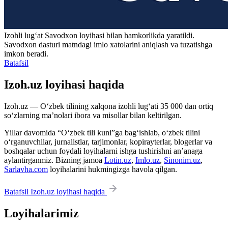
Izohli lugʻat
Savodxon
loyihasi bilan hamkorlikda yaratildi.
Savodxon dasturi matndagi imlo xatolarini aniqlash va tuzatishga
imkon beradi.
Batafsil
Izoh.uz loyihasi haqida
Izoh.uz — O‘zbek tilining xalqona izohli lug‘ati 35 000 dan ortiq
so‘zlarning ma’nolari ibora va misollar bilan keltirilgan.
Yillar davomida “O‘zbek tili kuni”ga bag‘ishlab, o‘zbek tilini
o‘rganuvchilar, jurnalistlar, tarjimonlar, kopirayterlar, blogerlar va
boshqalar uchun foydali loyihalarni ishga tushirishni an’anaga
aylantirganmiz. Bizning jamoa
Lotin.uz
,
Imlo.uz
,
Sinonim.uz
,
Sarlavha.com
loyihalarini hukmingizga havola qilgan.
Batafsil Izoh.uz loyihasi haqida
Loyihalarimiz