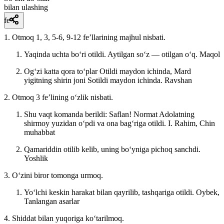
bilan ulashing
fe’l
1. Otmoq 1, 3, 5-6, 9-12 feʼllarining majhul nisbati.
Yaqinda uchta boʻri otildi. Aytilgan soʻz — otilgan oʻq.
Maqol
Ogʻzi katta qora toʻplar Otildi maydon ichinda, Mard
yigitning shirin joni Sotildi maydon ichinda.
Ravshan
2. Otmoq 3 feʼlining oʻzlik nisbati.
Shu vaqt komanda berildi: Saflan! Normat Adolatning
shirmoy yuzidan oʻpdi va ona bagʻriga otildi.
I. Rahim, Chin
muhabbat
Qamariddin otilib kelib, uning boʻyniga pichoq sanchdi.
Yoshlik
3. Oʻzini biror tomonga urmoq.
Yoʻlchi keskin harakat bilan qayrilib, tashqariga otildi.
Oybek,
Tanlangan asarlar
4. Shiddat bilan yuqoriga koʻtarilmoq.