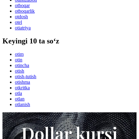
otboqar
otboqarlik
otdosh
otel
otiatriya
Keyingi 10 ta so‘z
otim
otin
otincha
otish
otish-tutish
otishma
otkritka
otla
otlan
otlanish