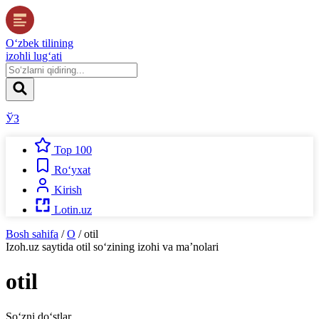
O‘zbek tilining
izohli lug‘ati
ЎЗ
Top 100
Ro‘yxat
Kirish
Lotin.uz
Bosh sahifa
/
O
/
otil
Izoh.uz
saytida
otil
so‘zining izohi va ma’nolari
otil
So‘zni do‘stlar