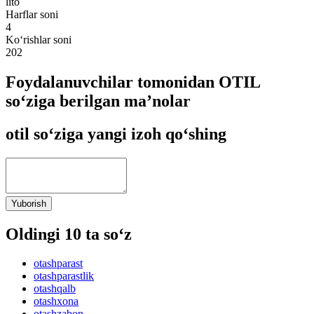
lito
Harflar soni
4
Ko‘rishlar soni
202
Foydalanuvchilar tomonidan OTIL
so‘ziga berilgan ma’nolar
otil so‘ziga yangi izoh qo‘shing
Yuborish
Oldingi 10 ta so‘z
otashparast
otashparastlik
otashqalb
otashxona
otashzabon