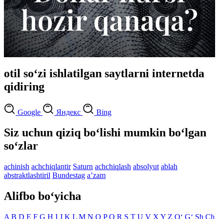
otil so‘zi ishlatilgan saytlarni internetda
qidiring
Google
Яндекс
Bing
Siz uchun qiziq bo‘lishi mumkin bo‘lgan
so‘zlar
achinish
achchiqlantir
Saturn
achchiqlash
absolyut
ablah
abstraktlashtiril
Bundestag
aʼzam
Alifbo bo‘yicha
A
B
D
E
F
G
H
I
J
K
L
M
N
O
P
Q
R
S
T
U
V
X
Y
Z
O‘
G‘
Sh
Ch