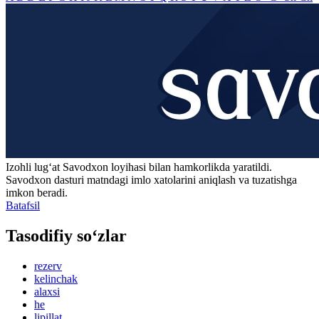
Izohli lugʻat
Savodxon
loyihasi bilan hamkorlikda yaratildi.
Savodxon dasturi matndagi imlo xatolarini aniqlash va tuzatishga
imkon beradi.
Batafsil
Tasodifiy so‘zlar
rezerv
kelinchak
alaxsi
he
lipillat