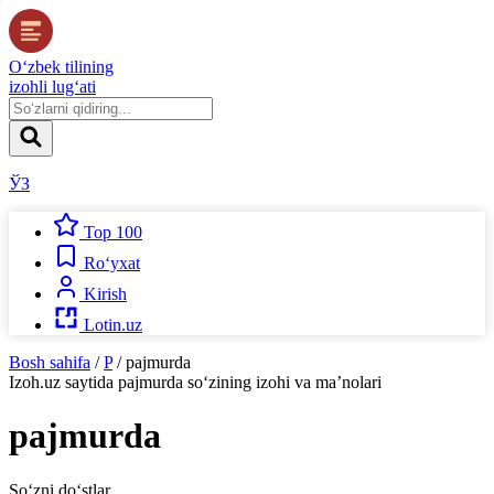
O‘zbek tilining
izohli lug‘ati
ЎЗ
Top 100
Ro‘yxat
Kirish
Lotin.uz
Bosh sahifa
/
P
/
pajmurda
Izoh.uz
saytida
pajmurda
so‘zining izohi va ma’nolari
pajmurda
So‘zni do‘stlar