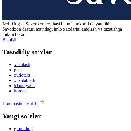
Izohli lugʻat
Savodxon
loyihasi bilan hamkorlikda yaratildi.
Savodxon dasturi matndagi imlo xatolarini aniqlash va tuzatishga
imkon beradi.
Batafsil
Tasodifiy so‘zlar
xushlash
post
xudotars
xushtabiatli
irlandiyalik
kometa
Hammasini ko‘rish
Yangi so'zlar
graunding