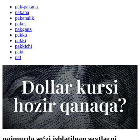
pak-pakana
pakana
pakanalik
paket
pakgauz
pakka
pakki
pakkichi
pakt
pal
pajmurda so‘zi ishlatilgan saytlarni