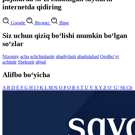
internetda qidiring
Google
Яндекс
Bing
Siz uchun qiziq bo‘lishi mumkin bo‘lgan
so‘zlar
Nizomiy
acha
achchiqlantir
abadiylash
abadulabad
Orolbo‘yi
achintir
Shekspir
abjad
Alifbo bo‘yicha
A
B
D
E
F
G
H
I
J
K
L
M
N
O
P
Q
R
S
T
U
V
X
Y
Z
O‘
G‘
Sh
Ch