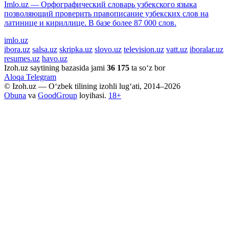
Imlo.uz — Орфографический словарь узбекского языка
позволяющий проверить правописание узбекских слов на
латинице и кириллице. В базе более 87 000 слов.
imlo.uz
ibora.uz
salsa.uz
skripka.uz
slovo.uz
television.uz
vatt.uz
iboralar.uz
resumes.uz
havo.uz
Izoh.uz saytining bazasida jami
36 175
ta so‘z bor
Aloqa
Telegram
© Izoh.uz — O‘zbek tilining izohli lug‘ati, 2014–2026
Obuna
va
GoodGroup
loyihasi.
18+