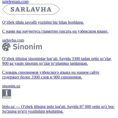
uztelegram.com
O‘zbek tilida savodli yozishni biz bilan boshlang.
С нами вы научитесь грамотно писать на узбекском языке.
sarlavha.com
O‘zbek tilining sinonimlar lug‘ati. Saytda 3300 tadan ortiq so‘zlar,
900 ga yaqin sinonim so‘zlar to‘plamiga jamlangan.
Словарь синонимов узбекского языка на нашем сайте
содержит более 3300 слов и 900 синонимов.
sinonim.uz
Imlo.uz — O'zbek tilining imlo lug'ati. Saytda 87 000 ortiq so'z bor.
So'zning to'g'ri yozilishini tekshiring.