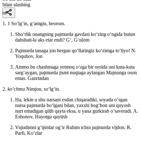
bilan ulashing
ot
1. 1 Soʻlgʻin, gʻamgin, beorom.
Shoʻrlik onangning pajmurda gavdasi koʻzing oʻngida butun
dahshati-la aks etar endi?
Gʻ, Gʻulom
Pajmurda tanaga jon bergan qoʻllaringiz koʻzimga toʻtiyo!
N.
Yoqubov, Jon
Ammo bu chashmaga yetmoq oʻzga bir orolda uni kuta-kuta
sargʻaygan, pajmurda jismi nuqtaga aylangan Majnunga oson
emas.
Gazetadan
2.
koʻchma
Nimjon, soʻlgʻin.
Ha, lekin u shu narsani esdan chiqaradiki, soyada oʻsgan
narsa pajmurda boʻlgani bilan, yaxshi bogʻbon uni quyosh
nuri emadigan qilib qayta eksa, u yana gurkirab oʻsaveradi.
A.
Eshonov, Hayotga qaytish
Vujudimni gʻijimlar ogʻir Ruhim ichra pajmurda vijdon.
R.
Parfi, Koʻzlar