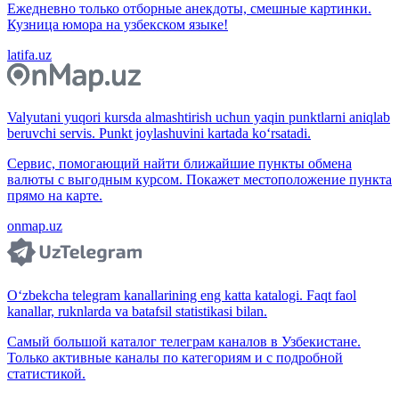
Ежедневно только отборные анекдоты, смешные картинки.
Кузница юмора на узбекском языке!
latifa.uz
Valyutani yuqori kursda almashtirish uchun yaqin punktlarni aniqlab
beruvchi servis. Punkt joylashuvini kartada ko‘rsatadi.
Сервис, помогающий найти ближайшие пункты обмена
валюты с выгодным курсом. Покажет местоположение пункта
прямо на карте.
onmap.uz
O‘zbekcha telegram kanallarining eng katta katalogi. Faqt faol
kanallar, ruknlarda va batafsil statistikasi bilan.
Самый большой каталог телеграм каналов в Узбекистане.
Только активные каналы по категориям и с подробной
статистикой.