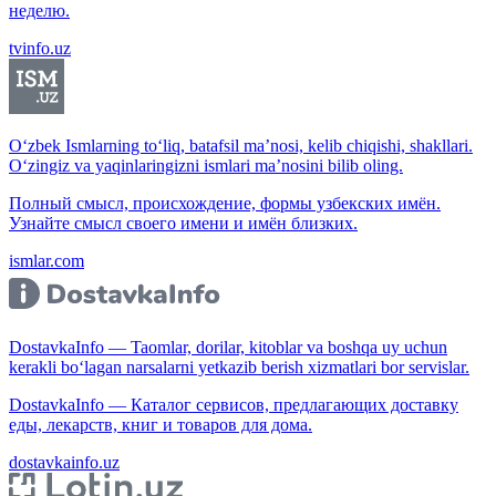
неделю.
tvinfo.uz
O‘zbek Ismlarning to‘liq, batafsil ma’nosi, kelib chiqishi, shakllari.
O‘zingiz va yaqinlaringizni ismlari ma’nosini bilib oling.
Полный смысл, происхождение, формы узбекских имён.
Узнайте смысл своего имени и имён близких.
ismlar.com
DostavkaInfo — Taomlar, dorilar, kitoblar va boshqa uy uchun
kerakli bo‘lagan narsalarni yetkazib berish xizmatlari bor servislar.
DostavkaInfo — Каталог сервисов, предлагающих доставку
еды, лекарств, книг и товаров для дома.
dostavkainfo.uz