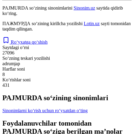
PAJMURDA
so‘zining sinonimlarini
Sinonim.uz
saytida qidirib
ko‘ring.
ПАЖМУРДА
so‘zining kirillcha yozilishi
Lotin.uz
sayti tomonidan
taqdim qilingan.
Ro‘yxatga qo‘shish
Saytdagi o‘rni
27096
So‘zning teskari yozilishi
adrumjap
Harflar soni
8
Ko‘rishlar soni
431
PAJMURDA so‘zining sinonimlari
Sinonimlarni ko‘rish uchun ro‘yxatdan o‘ting
Foydalanuvchilar tomonidan
PAJMURDA so‘ziga berilgan ma’nolar