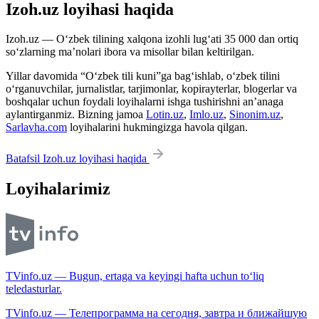
Izoh.uz loyihasi haqida
Izoh.uz — O‘zbek tilining xalqona izohli lug‘ati 35 000 dan ortiq
so‘zlarning ma’nolari ibora va misollar bilan keltirilgan.
Yillar davomida “O‘zbek tili kuni”ga bag‘ishlab, o‘zbek tilini
o‘rganuvchilar, jurnalistlar, tarjimonlar, kopirayterlar, blogerlar va
boshqalar uchun foydali loyihalarni ishga tushirishni an’anaga
aylantirganmiz. Bizning jamoa
Lotin.uz
,
Imlo.uz
,
Sinonim.uz
,
Sarlavha.com
loyihalarini hukmingizga havola qilgan.
Batafsil Izoh.uz loyihasi haqida
Loyihalarimiz
TVinfo.uz — Bugun, ertaga va keyingi hafta uchun to‘liq
teledasturlar.
TVinfo.uz — Телепрограмма на сегодня, завтра и ближайшую