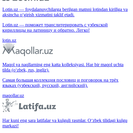
Lotin.uz — foydalanuvchilarga berilgan matnni lotindan kirillga va
aksincha o‘girish xizmatini taklif etadi.
Lotin.uz — поможет транслитерировать с узбекской
кириллицы на латиницу и обратно. Легко!
lotin.uz
Maqol va naqllarning eng katta kolleksiyasi. Har bir maqol uchta
tilda (o‘zbek, rus, ingliz).
Самая большая коллекция пословиц и поговорок на трёх
языках (узбекский, русский, английский).
maqollar.uz
Har kuni eng sara latifalar va kulguli rasmlar. O‘zbek tilidagi kulgu
markazi!