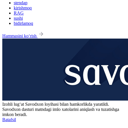
stendap
kirishmoq
RAG
sushi
bidirlamoq
Hammasini ko‘rish
Izohli lugʻat
Savodxon
loyihasi bilan hamkorlikda yaratildi.
Savodxon dasturi matndagi imlo xatolarini aniqlash va tuzatishga
imkon beradi.
Batafsil