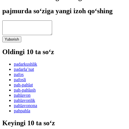
pajmurda so‘ziga yangi izoh qo‘shing
Yuborish
Oldingi 10 ta so‘z
padarkushlik
padarlaʼnat
pafos
pafosli
pah-pahlat
pah-pahlash
pahlavon
pahlavonlik
pahlavonona
pahpahla
Keyingi 10 ta so‘z