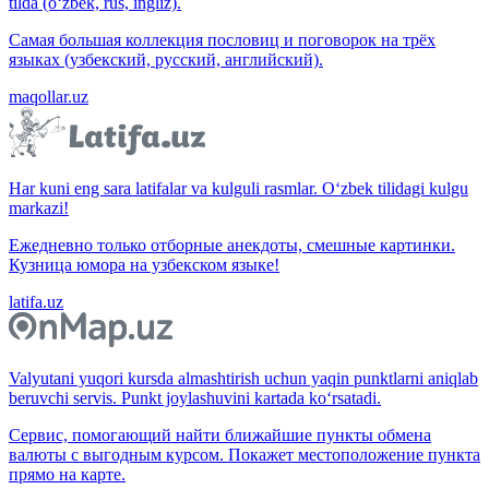
tilda (o‘zbek, rus, ingliz).
Самая большая коллекция пословиц и поговорок на трёх
языках (узбекский, русский, английский).
maqollar.uz
Har kuni eng sara latifalar va kulguli rasmlar. O‘zbek tilidagi kulgu
markazi!
Ежедневно только отборные анекдоты, смешные картинки.
Кузница юмора на узбекском языке!
latifa.uz
Valyutani yuqori kursda almashtirish uchun yaqin punktlarni aniqlab
beruvchi servis. Punkt joylashuvini kartada ko‘rsatadi.
Сервис, помогающий найти ближайшие пункты обмена
валюты с выгодным курсом. Покажет местоположение пункта
прямо на карте.