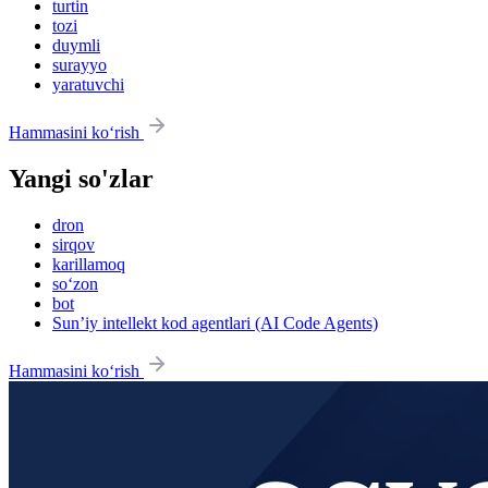
turtin
tozi
duymli
surayyo
yaratuvchi
Hammasini ko‘rish
Yangi so'zlar
dron
sirqov
karillamoq
so‘zon
bot
Sun’iy intellekt kod agentlari (AI Code Agents)
Hammasini ko‘rish