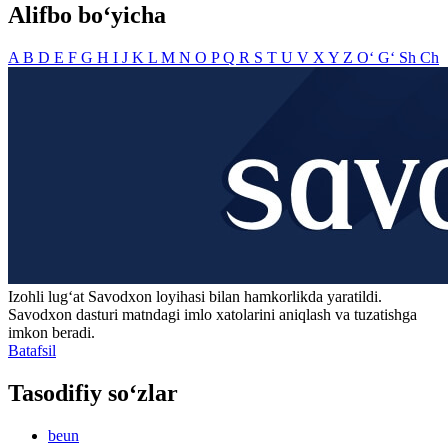
Alifbo bo‘yicha
A
B
D
E
F
G
H
I
J
K
L
M
N
O
P
Q
R
S
T
U
V
X
Y
Z
O‘
G‘
Sh
Ch
Izohli lugʻat
Savodxon
loyihasi bilan hamkorlikda yaratildi.
Savodxon dasturi matndagi imlo xatolarini aniqlash va tuzatishga
imkon beradi.
Batafsil
Tasodifiy so‘zlar
beun