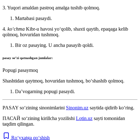
3. Yuqori amaldan pastroq amalga tushib qolmoq.
Martabasi pasaydi.
4.
koʻchma
Kibr-u havosi yoʻqolib, shaxti qaytib, epaqaga kelib
qolmoq, hovuridan tushmoq.
Bir oz pasaying. U ancha pasayib qoldi.
pasay
soʻzi qatnashgan jumlalar:
Popugi pasaymoq
Shashtidan qaytmoq, hovuridan tushmoq, boʻshashib qolmoq.
Daʼvogarning popugi pasaydi.
PASAY
so‘zining sinonimlarini
Sinonim.uz
saytida qidirib ko‘ring.
ПАСАЙ
so‘zining kirillcha yozilishi
Lotin.uz
sayti tomonidan
taqdim qilingan.
Ro‘yxatga qo‘shish