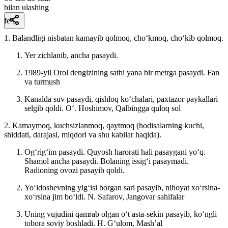
bilan ulashing
fe’l
1. Balandligi nisbatan kamayib qolmoq, choʻkmoq, choʻkib qolmoq.
Yer zichlanib, ancha pasaydi.
1989-yil Orol dengizining sathi yana bir metrga pasaydi.
Fan
va turmush
Kanalda suv pasaydi, qishloq koʻchalari, paxtazor paykallari
selgib qoldi.
Oʻ. Hoshimov, Qalbingga quloq sol
2. Kamaymoq, kuchsizlanmoq, qaytmoq (hodisalarning kuchi,
shiddati, darajasi, miqdori va shu kabilar haqida).
Ogʻrigʻim pasaydi. Quyosh harorati hali pasaygani yoʻq.
Shamol ancha pasaydi. Bolaning issigʻi pasaymadi.
Radioning ovozi pasayib qoldi.
Yoʻldoshevning yigʻisi borgan sari pasayib, nihoyat xoʻrsina-
xoʻrsina jim boʻldi.
N. Safarov, Jangovar sahifalar
Uning vujudini qamrab olgan oʻt asta-sekin pasayib, koʻngli
tobora soviy boshladi.
H. Gʻulom, Mashʼal