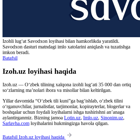
Izohli lugʻat
Savodxon
loyihasi bilan hamkorlikda yaratildi.
Savodxon dasturi matndagi imlo xatolarini aniqlash va tuzatishga
imkon beradi.
Batafsil
Izoh.uz loyihasi haqida
Izoh.uz — O‘zbek tilining xalqona izohli lug‘ati 35 000 dan ortiq
so‘zlarning ma’nolari ibora va misollar bilan keltirilgan.
Yillar davomida “O‘zbek tili kuni”ga bag‘ishlab, o‘zbek tilini
o‘rganuvchilar, jurnalistlar, tarjimonlar, kopirayterlar, blogerlar va
boshqalar uchun foydali loyihalarni ishga tushirishni an’anaga
aylantirganmiz. Bizning jamoa
Lotin.uz
,
Imlo.uz
,
Sinonim.uz
,
Sarlavha.com
loyihalarini hukmingizga havola qilgan.
Batafsil Izoh.uz loyihasi haqida