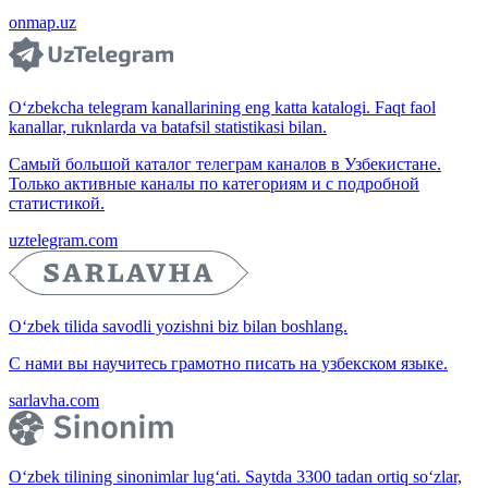
onmap.uz
O‘zbekcha telegram kanallarining eng katta katalogi. Faqt faol
kanallar, ruknlarda va batafsil statistikasi bilan.
Самый большой каталог телеграм каналов в Узбекистане.
Только активные каналы по категориям и с подробной
статистикой.
uztelegram.com
O‘zbek tilida savodli yozishni biz bilan boshlang.
С нами вы научитесь грамотно писать на узбекском языке.
sarlavha.com
O‘zbek tilining sinonimlar lug‘ati. Saytda 3300 tadan ortiq so‘zlar,