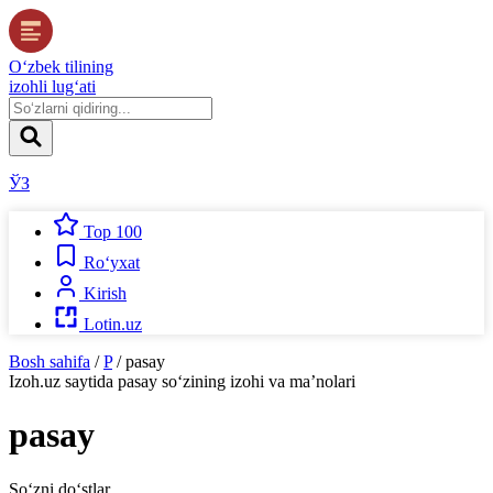
O‘zbek tilining
izohli lug‘ati
ЎЗ
Top 100
Ro‘yxat
Kirish
Lotin.uz
Bosh sahifa
/
P
/
pasay
Izoh.uz
saytida
pasay
so‘zining izohi va ma’nolari
pasay
So‘zni do‘stlar