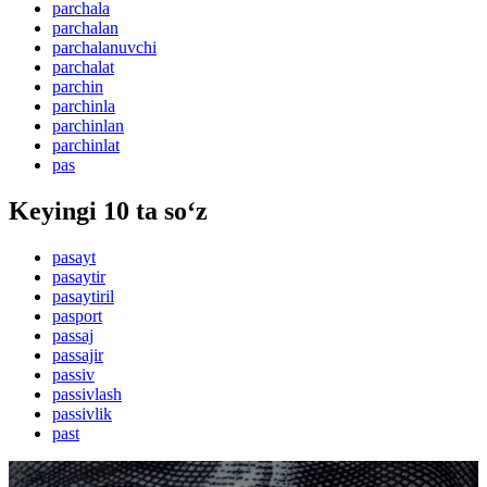
parchala
parchalan
parchalanuvchi
parchalat
parchin
parchinla
parchinlan
parchinlat
pas
Keyingi 10 ta so‘z
pasayt
pasaytir
pasaytiril
pasport
passaj
passajir
passiv
passivlash
passivlik
past