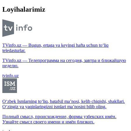
Loyihalarimiz
TVinfo.uz — Bugun, ertaga va keyingi hafta uchun to‘liq
teledasturlar.
TVinfo.uz — Телепрограмма на сегодня, завтра и ближайшую
неделю.
tvinfo.uz
O‘zbek Ismlarning to‘liq, batafsil ma’nosi, kelib chiqishi, shakllari.
O‘zingiz va yaqinlaringizni ismlari ma’nosini bilib oling.
Полный смысл, происхождение, формы узбекских имён.
Узнайте смысл своего имени и имён близких.