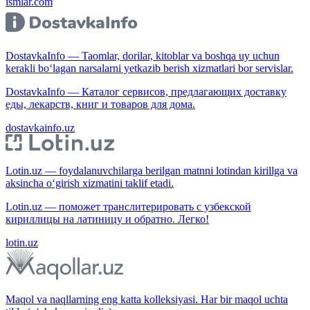
ismlar.com
DostavkaInfo — Taomlar, dorilar, kitoblar va boshqa uy uchun
kerakli bo‘lagan narsalarni yetkazib berish xizmatlari bor servislar.
DostavkaInfo — Каталог сервисов, предлагающих доставку
еды, лекарств, книг и товаров для дома.
dostavkainfo.uz
Lotin.uz — foydalanuvchilarga berilgan matnni lotindan kirillga va
aksincha o‘girish xizmatini taklif etadi.
Lotin.uz — поможет транслитерировать с узбекской
кириллицы на латиницу и обратно. Легко!
lotin.uz
Maqol va naqllarning eng katta kolleksiyasi. Har bir maqol uchta