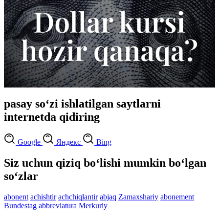
pasay so‘zi ishlatilgan saytlarni
internetda qidiring
Google
Яндекс
Bing
Siz uchun qiziq bo‘lishi mumkin bo‘lgan
so‘zlar
abonent
achishtir
achchiqlantir
abjaq
Zamaxshariy
abonement
Bundestag
abbreviatura
Merkuriy