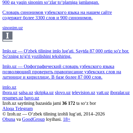
900 ga yaqin sinonim so‘zlar to‘plamiga jamlangan.
Словарь синонимов узбекского языка на нашем сайте
содержит более 3300 слов и 900 синонимов.
sinonim.uz
Imlo.uz — O'zbek tilining imlo lug'ati. Saytda 87 000 ortiq so'z bor.
So'zning to'g'ri yozilishini tekshiring.
Imlo.uz — Орфографический словарь узбекского языка
позволяющий проверить правописание узбекских слов на
латинице и кириллице. В базе более 87 000 слов.
imlo.uz
ibora.uz
salsa.uz
skripka.uz
slovo.uz
television.uz
vatt.uz
iboralar.uz
resumes.uz
havo.uz
Izoh.uz saytining bazasida jami
36 172
ta so‘z bor
Aloqa
Telegram
© Izoh.uz — O‘zbek tilining izohli lug‘ati, 2014–2026
Obuna
va
GoodGroup
loyihasi.
18+