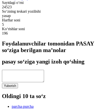
Saytdagi o‘rni
24523
So‘zning teskari yozilishi
yasap
Harflar soni
5
Ko‘rishlar soni
196
Foydalanuvchilar tomonidan PASAY
so‘ziga berilgan ma’nolar
pasay so‘ziga yangi izoh qo‘shing
Yuborish
Oldingi 10 ta so‘z
parcha-purcha