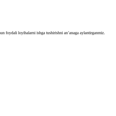
chun foydali loyihalarni ishga tushirishni an’anaga aylantirganmiz.