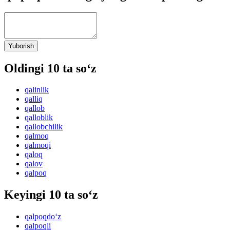
Yuborish
Oldingi 10 ta so‘z
qalinlik
qalliq
qallob
qalloblik
qallobchilik
qalmoq
qalmoqi
qaloq
qalov
qalpoq
Keyingi 10 ta so‘z
qalpoqdo‘z
qalpoqli