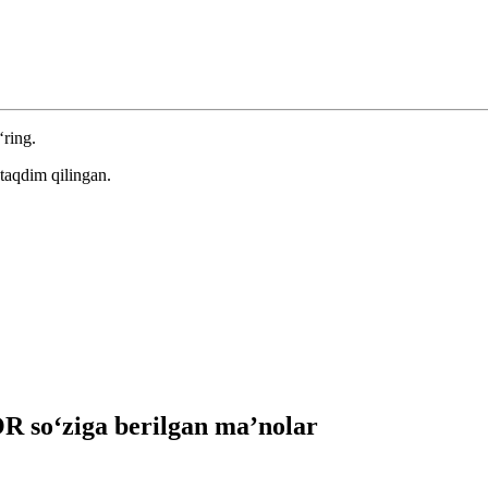
‘ring.
taqdim qilingan.
so‘ziga berilgan ma’nolar