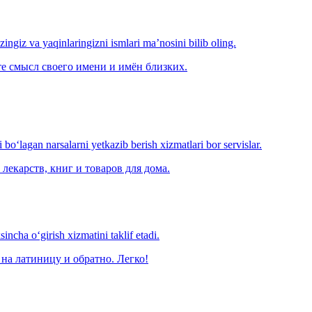
‘zingiz va yaqinlaringizni ismlari ma’nosini bilib oling.
е смысл своего имени и имён близких.
o‘lagan narsalarni yetkazib berish xizmatlari bor servislar.
лекарств, книг и товаров для дома.
ncha o‘girish xizmatini taklif etadi.
на латиницу и обратно. Легко!