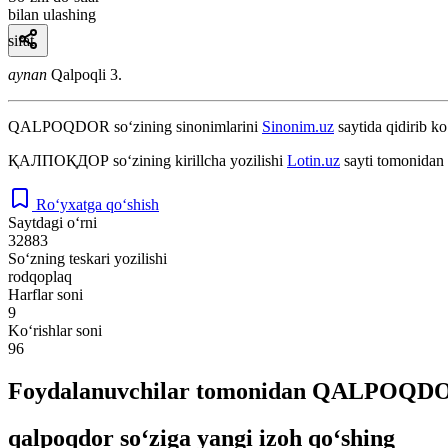
bilan ulashing
sifat
aynan
Qalpoqli 3.
QALPOQDOR
so‘zining sinonimlarini
Sinonim.uz
saytida qidirib ko
ҚАЛПОҚДОР
so‘zining kirillcha yozilishi
Lotin.uz
sayti tomonidan 
Ro‘yxatga qo‘shish
Saytdagi o‘rni
32883
So‘zning teskari yozilishi
rodqoplaq
Harflar soni
9
Ko‘rishlar soni
96
Foydalanuvchilar tomonidan QALPOQDOR 
qalpoqdor so‘ziga yangi izoh qo‘shing