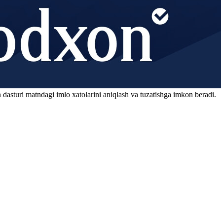
 dasturi matndagi imlo xatolarini aniqlash va tuzatishga imkon beradi.