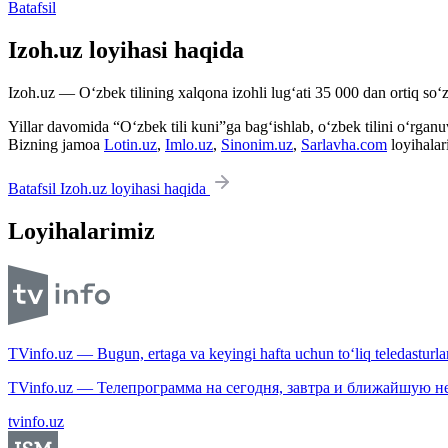
Batafsil
Izoh.uz loyihasi haqida
Izoh.uz — O‘zbek tilining xalqona izohli lug‘ati 35 000 dan ortiq so‘zl
Yillar davomida “O‘zbek tili kuni”ga bag‘ishlab, o‘zbek tilini o‘rganuvc
Bizning jamoa
Lotin.uz
,
Imlo.uz
,
Sinonim.uz
,
Sarlavha.com
loyihalar
Batafsil Izoh.uz loyihasi haqida
Loyihalarimiz
TVinfo.uz — Bugun, ertaga va keyingi hafta uchun to‘liq teledasturlar
TVinfo.uz — Телепрограмма на сегодня, завтра и ближайшую н
tvinfo.uz