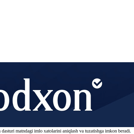
 dasturi matndagi imlo xatolarini aniqlash va tuzatishga imkon beradi.