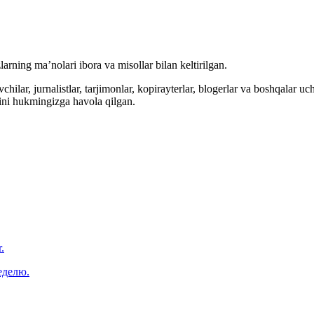
arning ma’nolari ibora va misollar bilan keltirilgan.
hilar, jurnalistlar, tarjimonlar, kopirayterlar, blogerlar va boshqalar u
ini hukmingizga havola qilgan.
.
еделю.