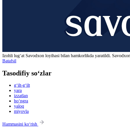
Izohli lugʻat
Savodxon
loyihasi bilan hamkorlikda yaratildi. Savodxon
Batafsil
Tasodifiy so‘zlar
g‘ilt-g‘ilt
yara
izzatlan
ho‘ngra
yaloq
miyovla
Hammasini ko‘rish