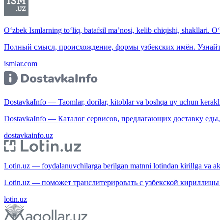
O‘zbek Ismlarning to‘liq, batafsil ma’nosi, kelib chiqishi, shakllari. O
Полный смысл, происхождение, формы узбекских имён. Узнайт
ismlar.com
DostavkaInfo — Taomlar, dorilar, kitoblar va boshqa uy uchun kerakli b
DostavkaInfo — Каталог сервисов, предлагающих доставку еды, 
dostavkainfo.uz
Lotin.uz — foydalanuvchilarga berilgan matnni lotindan kirillga va aksi
Lotin.uz — поможет транслитерировать с узбекской кириллицы 
lotin.uz