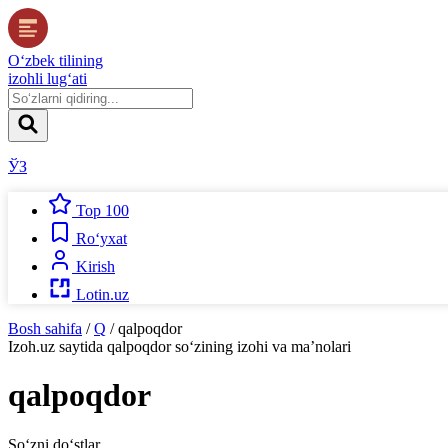
O‘zbek tilining
izohli lug‘ati
ЎЗ
Top 100
Ro‘yxat
Kirish
Lotin.uz
Bosh sahifa
/
Q
/
qalpoqdor
Izoh.uz
saytida
qalpoqdor
so‘zining izohi va ma’nolari
qalpoqdor
So‘zni do‘stlar