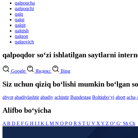
qalpoqcha
qalpoqchi
qalq
qalqi
qalqit
qalqish
qalqon
qalqovich
qalpoqdor so‘zi ishlatilgan saytlarni inter
Google
Яндекс
Bing
Siz uchun qiziq bo‘lishi mumkin bo‘lgan so
abyot
abadiylashtir
abadiy
achintir
Bundestag
Boltiqbo‘yi
abort
acha
Alifbo bo‘yicha
A
B
D
E
F
G
H
I
J
K
L
M
N
O
P
Q
R
S
T
U
V
X
Y
Z
O‘
G‘
Sh
Ch