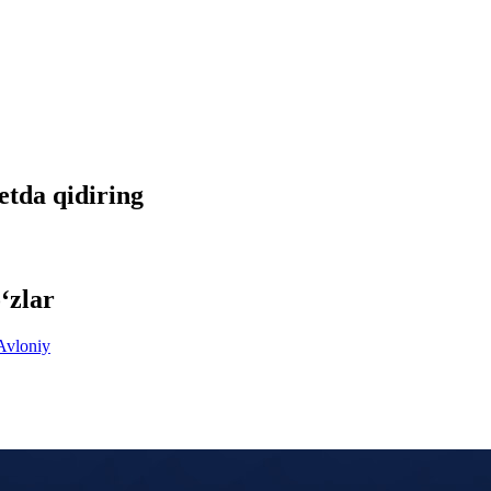
netda qidiring
‘zlar
Avloniy