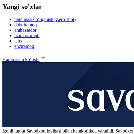
Yangi so'zlar
namunasiz o‘rganish (Zero-shot)
dabdiramoq
ambassador
tizim prompti
tabx
enziramoq
Hammasini ko‘rish
Izohli lugʻat
Savodxon
loyihasi bilan hamkorlikda yaratildi. Savodxon