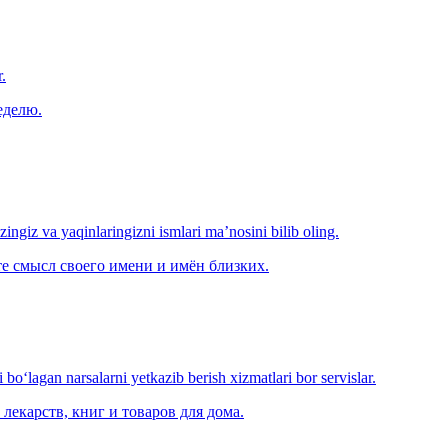
.
еделю.
‘zingiz va yaqinlaringizni ismlari ma’nosini bilib oling.
е смысл своего имени и имён близких.
o‘lagan narsalarni yetkazib berish xizmatlari bor servislar.
лекарств, книг и товаров для дома.