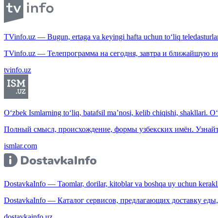
TVinfo.uz — Bugun, ertaga va keyingi hafta uchun to‘liq teledasturlar
TVinfo.uz — Телепрограмма на сегодня, завтра и ближайшую н
tvinfo.uz
O‘zbek Ismlarning to‘liq, batafsil ma’nosi, kelib chiqishi, shakllari. O
Полный смысл, происхождение, формы узбекских имён. Узнайт
ismlar.com
DostavkaInfo — Taomlar, dorilar, kitoblar va boshqa uy uchun kerakli b
DostavkaInfo — Каталог сервисов, предлагающих доставку еды, 
dostavkainfo.uz