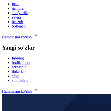
ipak
gangira
shofyorlik
savaq
beazob
bolometr
Hammasini ko‘rish
Yangi so'zlar
fabbing
bodikamera
sernash’a
tinkerkad
af’ol
shimildiriq
Hammasini ko‘rish