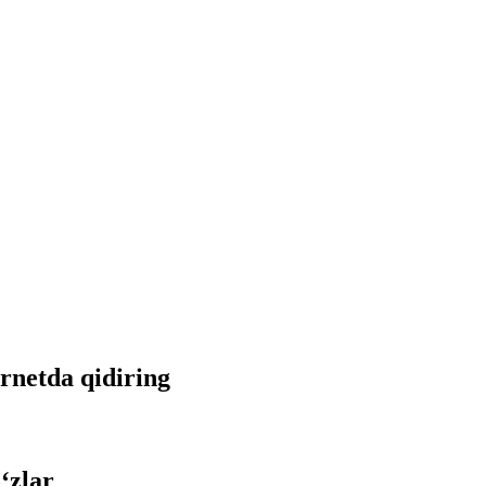
ernetda qidiring
‘zlar