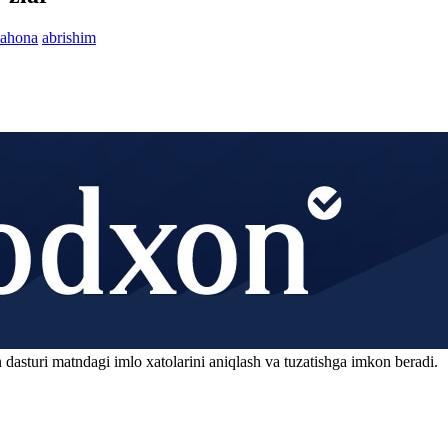
lahona
abrishim
 dasturi matndagi imlo xatolarini aniqlash va tuzatishga imkon beradi.