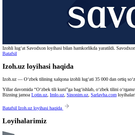
Izohli lugʻat
Savodxon
loyihasi bilan hamkorlikda yaratildi. Savodxon
Batafsil
Izoh.uz loyihasi haqida
Izoh.uz — O‘zbek tilining xalqona izohli lug‘ati 35 000 dan ortiq so‘zl
Yillar davomida “O‘zbek tili kuni”ga bag‘ishlab, o‘zbek tilini o‘rganuvc
Bizning jamoa
Lotin.uz
,
Imlo.uz
,
Sinonim.uz
,
Sarlavha.com
loyihalar
Batafsil Izoh.uz loyihasi haqida
Loyihalarimiz