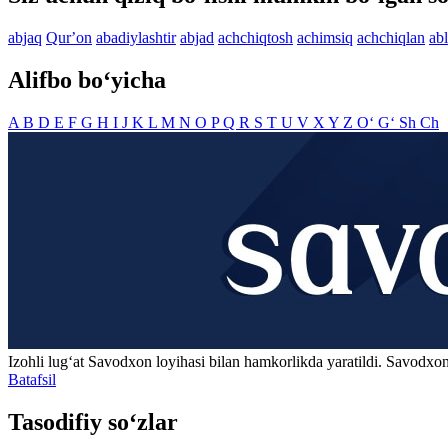
abjaq
Qurʼon
abadiylashtir
abjad
achchiqtosh
achimsiq
achchiqlan
ab
Alifbo bo‘yicha
A
B
D
E
F
G
H
I
J
K
L
M
N
O
P
Q
R
S
T
U
V
X
Y
Z
O‘
G‘
Sh
Ch
Izohli lugʻat
Savodxon
loyihasi bilan hamkorlikda yaratildi. Savodxon
Batafsil
Tasodifiy so‘zlar