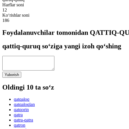
Harflar soni
12
Ko‘rishlar soni
186
Foydalanuvchilar tomonidan QATTIQ-QUR
qattiq-quruq so‘ziga yangi izoh qo‘shing
Yuborish
Oldingi 10 ta so‘z
qatqaloq
qatqaloqlan
qatqorin
qatra
qatra-qatra
qatron