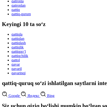
qatronla
qatronlan
qattiq
qattiq-qurum
Keyingi 10 ta so‘z
qattiqla
qattiqlan
qattiqlash
qattiqlik
qattiqqo‘l
qattiqchilik
qattol
qavar
qavaril
qavarinqi
qattiq-quruq so‘zi ishlatilgan saytlarni int
Google
Яндекс
Bing
Siz uchun qiziq bo‘lishi mumkin bo‘lgan so