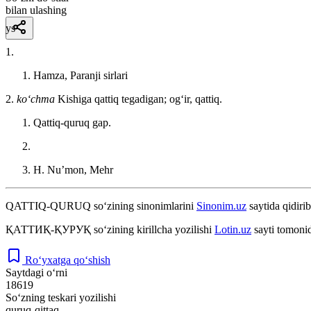
bilan ulashing
ys
1.
Hamza, Paranji sirlari
2.
koʻchma
Kishiga qattiq tegadigan; ogʻir, qattiq.
Qattiq-quruq gap.
H. Nuʼmon, Mehr
QATTIQ-QURUQ
so‘zining sinonimlarini
Sinonim.uz
saytida qidirib
ҚАТТИҚ-ҚУРУҚ
so‘zining kirillcha yozilishi
Lotin.uz
sayti tomonid
Ro‘yxatga qo‘shish
Saytdagi o‘rni
18619
So‘zning teskari yozilishi
quruq-qittaq