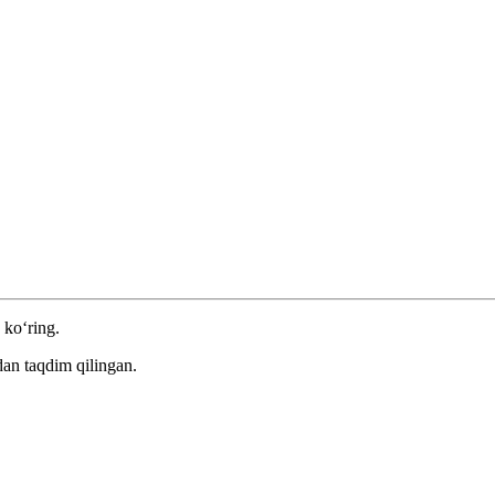
 ko‘ring.
an taqdim qilingan.