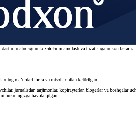
 dasturi matndagi imlo xatolarini aniqlash va tuzatishga imkon beradi.
arning ma’nolari ibora va misollar bilan keltirilgan.
hilar, jurnalistlar, tarjimonlar, kopirayterlar, blogerlar va boshqalar u
ini hukmingizga havola qilgan.