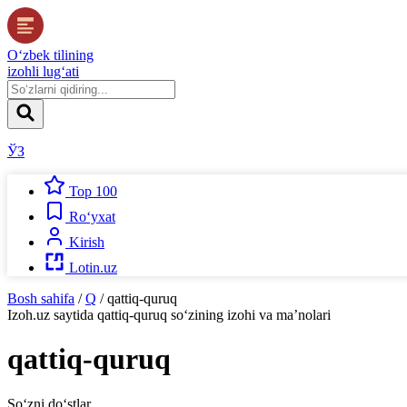
O‘zbek tilining
izohli lug‘ati
ЎЗ
Top 100
Ro‘yxat
Kirish
Lotin.uz
Bosh sahifa
/
Q
/
qattiq-quruq
Izoh.uz
saytida
qattiq-quruq
so‘zining izohi va ma’nolari
qattiq-quruq
So‘zni do‘stlar