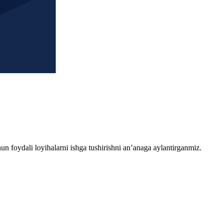
chun foydali loyihalarni ishga tushirishni an’anaga aylantirganmiz.