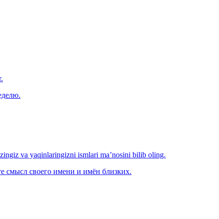
.
еделю.
‘zingiz va yaqinlaringizni ismlari ma’nosini bilib oling.
е смысл своего имени и имён близких.