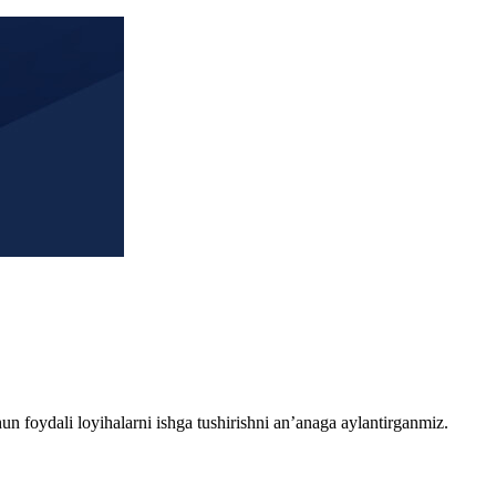
chun foydali loyihalarni ishga tushirishni an’anaga aylantirganmiz.