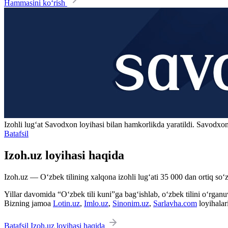
Hammasini ko‘rish
Izohli lugʻat
Savodxon
loyihasi bilan hamkorlikda yaratildi. Savodxon
Batafsil
Izoh.uz loyihasi haqida
Izoh.uz — O‘zbek tilining xalqona izohli lug‘ati 35 000 dan ortiq so‘zl
Yillar davomida “O‘zbek tili kuni”ga bag‘ishlab, o‘zbek tilini o‘rganuvc
Bizning jamoa
Lotin.uz
,
Imlo.uz
,
Sinonim.uz
,
Sarlavha.com
loyihalar
Batafsil Izoh.uz loyihasi haqida