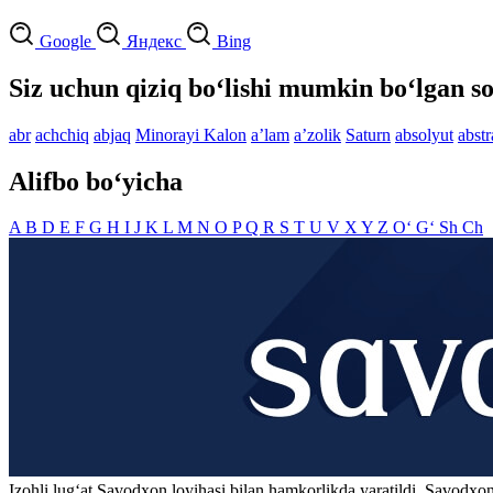
Google
Яндекс
Bing
Siz uchun qiziq bo‘lishi mumkin bo‘lgan so
abr
achchiq
abjaq
Minorayi Kalon
aʼlam
aʼzolik
Saturn
absolyut
abstr
Alifbo bo‘yicha
A
B
D
E
F
G
H
I
J
K
L
M
N
O
P
Q
R
S
T
U
V
X
Y
Z
O‘
G‘
Sh
Ch
Izohli lugʻat
Savodxon
loyihasi bilan hamkorlikda yaratildi. Savodxon