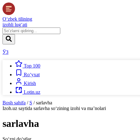
O‘zbek tilining
izohli lug‘ati
ЎЗ
Top 100
Ro‘yxat
Kirish
Lotin.uz
Bosh sahifa
/
S
/
sarlavha
Izoh.uz
saytida
sarlavha
so‘zining izohi va ma’nolari
sarlavha
So‘zni do‘stlar