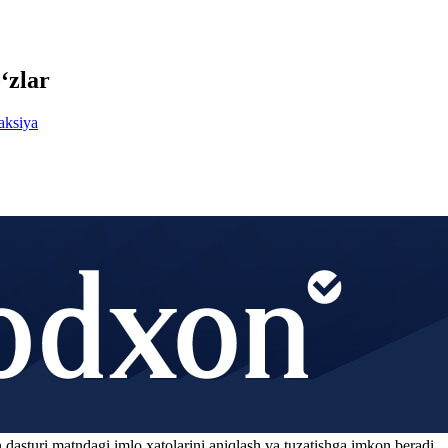
‘zlar
aksiya
 dasturi matndagi imlo xatolarini aniqlash va tuzatishga imkon beradi.