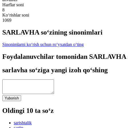
Harflar soni
8
Ko‘rishlar soni
1069
SARLAVHA so‘zining sinonimlari
Sinonimlarni ko‘rish uchun ro‘yxatdan o‘ting
Foydalanuvchilar tomonidan SARLAVHA so
sarlavha so‘ziga yangi izoh qo‘shing
Yuborish
Oldingi 10 ta so‘z
sarishtalik
sarjin