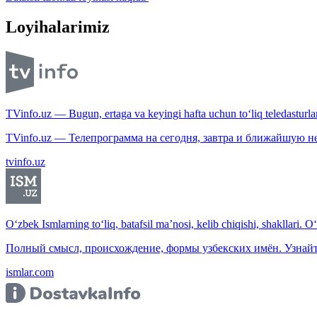
Loyihalarimiz
TVinfo.uz — Bugun, ertaga va keyingi hafta uchun to‘liq teledasturlar
TVinfo.uz — Телепрограмма на сегодня, завтра и ближайшую н
tvinfo.uz
O‘zbek Ismlarning to‘liq, batafsil ma’nosi, kelib chiqishi, shakllari. O
Полный смысл, происхождение, формы узбекских имён. Узнайт
ismlar.com