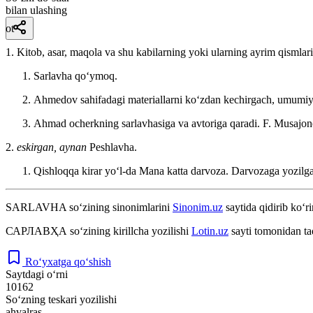
bilan ulashing
ot
1. Kitob, asar, maqola va shu kabilarning yoki ularning ayrim qismlar
Sarlavha qoʻymoq.
Ahmedov sahifadagi materiallarni koʻzdan kechirgach, umumiy 
Ahmad ocherkning sarlavhasiga va avtoriga qaradi.
F. Musajo
2.
eskirgan, aynan
Peshlavha.
Qishloqqa kirar yoʻl-da Mana katta darvoza. Darvozaga yozil
SARLAVHA
so‘zining sinonimlarini
Sinonim.uz
saytida qidirib ko‘ri
САРЛАВҲА
so‘zining kirillcha yozilishi
Lotin.uz
sayti tomonidan ta
Ro‘yxatga qo‘shish
Saytdagi o‘rni
10162
So‘zning teskari yozilishi
ahvalras