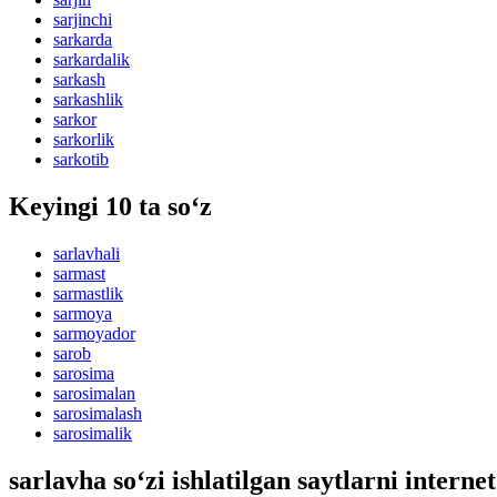
sarjinchi
sarkarda
sarkardalik
sarkash
sarkashlik
sarkor
sarkorlik
sarkotib
Keyingi 10 ta so‘z
sarlavhali
sarmast
sarmastlik
sarmoya
sarmoyador
sarob
sarosima
sarosimalan
sarosimalash
sarosimalik
sarlavha so‘zi ishlatilgan saytlarni interne