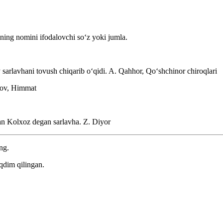
ining nomini ifodalovchi soʻz yoki jumla.
sarlavhani tovush chiqarib oʻqidi.
A. Qahhor, Qoʻshchinor chiroqlari
nov, Himmat
gan Kolxoz degan sarlavha.
Z. Diyor
ng.
qdim qilingan.