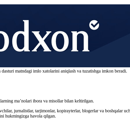
 dasturi matndagi imlo xatolarini aniqlash va tuzatishga imkon beradi.
arning ma’nolari ibora va misollar bilan keltirilgan.
hilar, jurnalistlar, tarjimonlar, kopirayterlar, blogerlar va boshqalar u
ini hukmingizga havola qilgan.