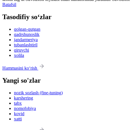
Batafsil
Tasodifiy so‘zlar
qolgan-qutgan
qadrshunoslik
jandarmeriya
tubanlashtiril
qiruvchi
xolila
Hammasini ko‘rish
Yangi so'zlar
nozik sozlash (fine-tuning)
karshering
tabx
nomofobiya
kovid
xatti