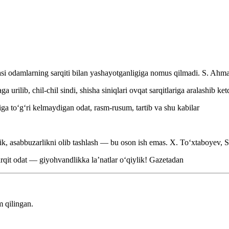
lasi odamlarning sarqiti bilan yashayotganligiga nomus qilmadi.
S. Ahma
 urilib, chil-chil sindi, shisha siniqlari ovqat sarqitlariga aralashib ket
a toʻgʻri kelmaydigan odat, rasm-rusum, tartib va shu kabilar
hlik, asabbuzarlikni olib tashlash — bu oson ish emas.
X. Toʻxtaboyev, S
rqit odat — giyohvandlikka laʼnatlar oʻqiylik!
Gazetadan
 qilingan.