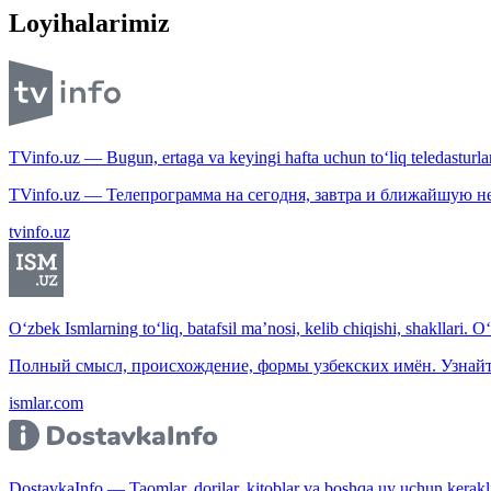
Loyihalarimiz
TVinfo.uz — Bugun, ertaga va keyingi hafta uchun to‘liq teledasturlar
TVinfo.uz — Телепрограмма на сегодня, завтра и ближайшую н
tvinfo.uz
O‘zbek Ismlarning to‘liq, batafsil ma’nosi, kelib chiqishi, shakllari. O
Полный смысл, происхождение, формы узбекских имён. Узнайт
ismlar.com
DostavkaInfo — Taomlar, dorilar, kitoblar va boshqa uy uchun kerakli b