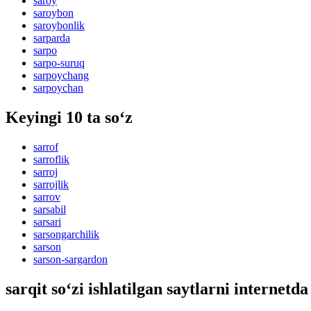
saroy
saroybon
saroybonlik
sarparda
sarpo
sarpo-suruq
sarpoychang
sarpoychan
Keyingi 10 ta so‘z
sarrof
sarroflik
sarroj
sarrojlik
sarrov
sarsabil
sarsari
sarsongarchilik
sarson
sarson-sargardon
sarqit so‘zi ishlatilgan saytlarni internetda