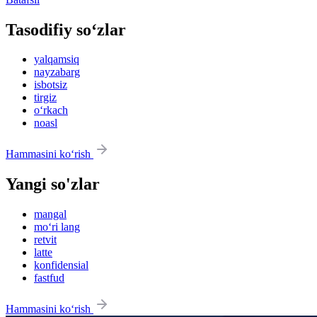
Tasodifiy so‘zlar
yalqamsiq
nayzabarg
isbotsiz
tirgiz
o‘rkach
noasl
Hammasini ko‘rish
Yangi so'zlar
mangal
mo‘ri lang
retvit
latte
konfidensial
fastfud
Hammasini ko‘rish