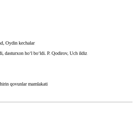
d, Oydin kechalar
di, dasturxon hoʻl boʻldi.
P. Qodirov, Uch ildiz
hirin qovunlar mamlakati