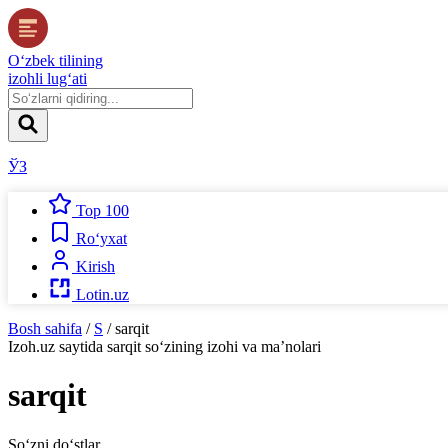
O‘zbek tilining
izohli lug‘ati
ЎЗ
Top 100
Ro‘yxat
Kirish
Lotin.uz
Bosh sahifa
/
S
/
sarqit
Izoh.uz
saytida
sarqit
so‘zining izohi va ma’nolari
sarqit
So‘zni do‘stlar