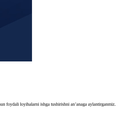
chun foydali loyihalarni ishga tushirishni an’anaga aylantirganmiz.