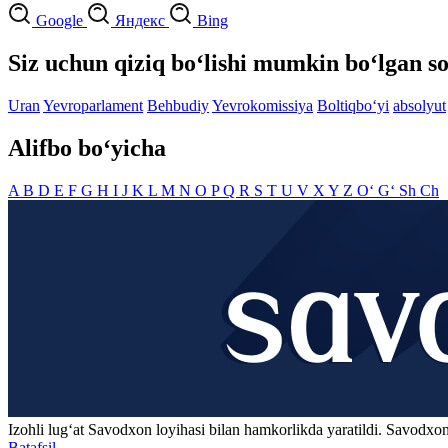
Google
Яндекс
Bing
Siz uchun qiziq bo‘lishi mumkin bo‘lgan so
Uran
Yevroparlament
Behbudiy
Yevrokomissiya
Boltiqbo‘yi
absolyut
Alifbo bo‘yicha
A
B
D
E
F
G
H
I
J
K
L
M
N
O
P
Q
R
S
T
U
V
X
Y
Z
O‘
G‘
Sh
Ch
Izohli lugʻat
Savodxon
loyihasi bilan hamkorlikda yaratildi. Savodxon
Batafsil