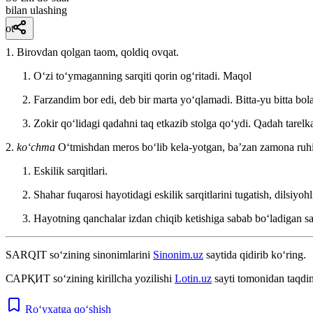
bilan ulashing
ot
1. Birovdan qolgan taom, qoldiq ovqat.
Oʻzi toʻymaganning sarqiti qorin ogʻritadi.
Maqol
Farzandim bor edi, deb bir marta yoʻqlamadi. Bitta-yu bitta bo
Zokir qoʻlidagi qadahni taq etkazib stolga qoʻydi. Qadah tarelkaga
2.
koʻchma
Oʻtmishdan meros boʻlib kela-yotgan, baʼzan zamona ruhig
Eskilik sarqitlari.
Shahar fuqarosi hayotidagi eskilik sarqitlarini tugatish, dilsiyo
Hayotning qanchalar izdan chiqib ketishiga sabab boʻladigan sa
SARQIT
so‘zining sinonimlarini
Sinonim.uz
saytida qidirib ko‘ring.
САРҚИТ
so‘zining kirillcha yozilishi
Lotin.uz
sayti tomonidan taqdim
Ro‘yxatga qo‘shish