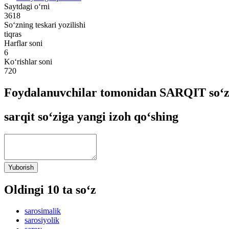
Saytdagi o‘rni
3618
So‘zning teskari yozilishi
tiqras
Harflar soni
6
Ko‘rishlar soni
720
Foydalanuvchilar tomonidan SARQIT so‘zi
sarqit so‘ziga yangi izoh qo‘shing
Yuborish
Oldingi 10 ta so‘z
sarosimalik
sarosiyolik