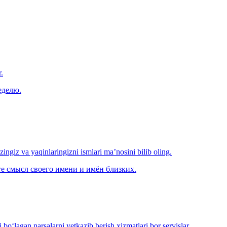
.
еделю.
‘zingiz va yaqinlaringizni ismlari ma’nosini bilib oling.
е смысл своего имени и имён близких.
o‘lagan narsalarni yetkazib berish xizmatlari bor servislar.