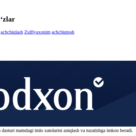
‘zlar
achchiqlash
Zulfiyaxonim
achchiqtosh
 dasturi matndagi imlo xatolarini aniqlash va tuzatishga imkon beradi.