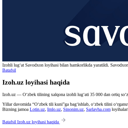
Izohli lugʻat
Savodxon
loyihasi bilan hamkorlikda yaratildi. Savodxon
Batafsil
Izoh.uz loyihasi haqida
Izoh.uz — O‘zbek tilining xalqona izohli lug‘ati 35 000 dan ortiq so‘zl
Yillar davomida “O‘zbek tili kuni”ga bag‘ishlab, o‘zbek tilini o‘rganuvc
Bizning jamoa
Lotin.uz
,
Imlo.uz
,
Sinonim.uz
,
Sarlavha.com
loyihalar
Batafsil Izoh.uz loyihasi haqida