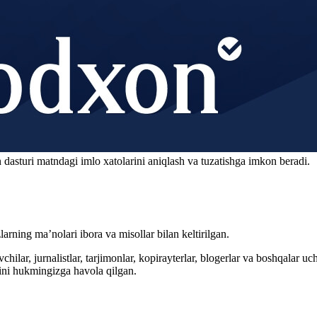
 dasturi matndagi imlo xatolarini aniqlash va tuzatishga imkon beradi.
arning ma’nolari ibora va misollar bilan keltirilgan.
hilar, jurnalistlar, tarjimonlar, kopirayterlar, blogerlar va boshqalar u
ini hukmingizga havola qilgan.