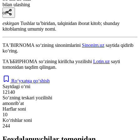
bilan ulashing
ot
eskirgan
Tushlar taʼbiridan, talqinidan iborat kitob; shunday
kitoblarning umumiy nomi.
TAʼBIRNOMA
so‘zining sinonimlarini
Sinonim.uz
saytida qidirib
ko‘ring.
ТАЪБИРНОМА
so‘zining kirillcha yozilishi
Lotin.uz
sayti
tomonidan taqdim qilingan.
Ro‘yxatga qo‘shish
Saytdagi o‘rni
12140
So‘zning teskari yozilishi
amonribʼat
Harflar soni
10
Ko‘rishlar soni
244
Foydalanuvchilar tomonidan