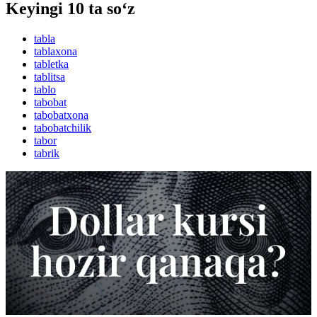
Keyingi 10 ta so‘z
tabla
tablaxona
tabletka
tablitsa
tablo
tabobat
tabobatxona
tabobatchilik
tabor
tabrik