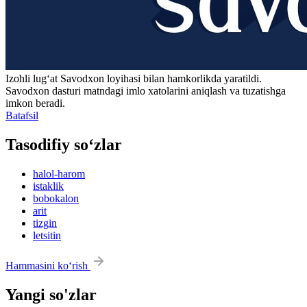
Izohli lugʻat
Savodxon
loyihasi bilan hamkorlikda yaratildi.
Savodxon dasturi matndagi imlo xatolarini aniqlash va tuzatishga
imkon beradi.
Batafsil
Tasodifiy so‘zlar
halol-harom
istaklik
bobokalon
arit
tizgin
letsitin
Hammasini ko‘rish
Yangi so'zlar