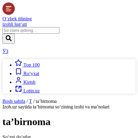
O‘zbek tilining
izohli lug‘ati
ЎЗ
Top 100
Ro‘yxat
Kirish
Lotin.uz
Bosh sahifa
/
T
/
taʼbirnoma
Izoh.uz
saytida
taʼbirnoma
so‘zining izohi va ma’nolari
taʼbirnoma
So‘zni do‘stlar