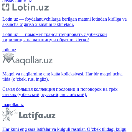
dostavkainfo.uz
Lotin.uz — foydalanuvchilarga berilgan matnni lotindan kirillga va
aksincha o‘girish xizmatini taklif etadi.
Lotin.uz — поможет транслитерировать с узбекской
кириллицы на латиницу и обратно. Легко!
lotin.uz
Maqol va naqllarning eng katta kolleksiyasi. Har bir maqol uchta
tilda (o‘zbek, rus, ingliz).
Самая большая коллекция пословиц и поговорок на трёх
языках (узбекский, русский, английский).
maqollar.uz
Har kuni eng sara latifalar va kulguli rasmlar. O‘zbek tilidagi kulgu