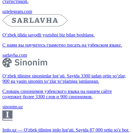
статистикой.
uztelegram.com
O‘zbek tilida savodli yozishni biz bilan boshlang.
С нами вы научитесь грамотно писать на узбекском языке.
sarlavha.com
O‘zbek tilining sinonimlar lug‘ati. Saytda 3300 tadan ortiq so‘zlar,
900 ga yaqin sinonim so‘zlar to‘plamiga jamlangan.
Словарь синонимов узбекского языка на нашем сайте
содержит более 3300 слов и 900 синонимов.
sinonim.uz
Imlo.uz — O'zbek tilining imlo lug'ati. Saytda 87 000 ortiq so'z bor.