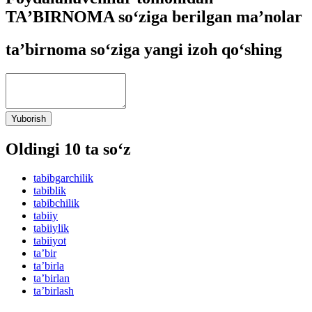
TAʼBIRNOMA so‘ziga berilgan ma’nolar
taʼbirnoma so‘ziga yangi izoh qo‘shing
Yuborish
Oldingi 10 ta so‘z
tabibgarchilik
tabiblik
tabibchilik
tabiiy
tabiiylik
tabiiyot
taʼbir
taʼbirla
taʼbirlan
taʼbirlash