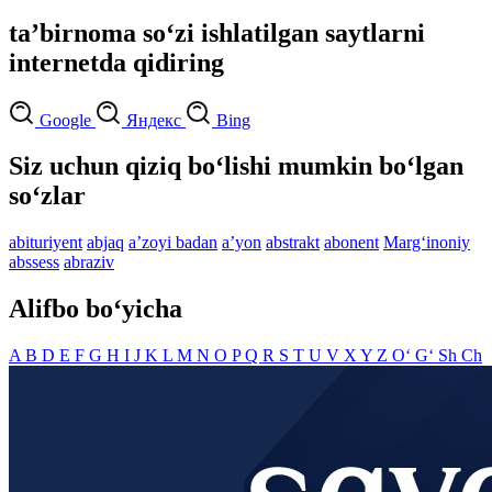
taʼbirnoma so‘zi ishlatilgan saytlarni
internetda qidiring
Google
Яндекс
Bing
Siz uchun qiziq bo‘lishi mumkin bo‘lgan
so‘zlar
abituriyent
abjaq
aʼzoyi badan
aʼyon
abstrakt
abonent
Marg‘inoniy
abssess
abraziv
Alifbo bo‘yicha
A
B
D
E
F
G
H
I
J
K
L
M
N
O
P
Q
R
S
T
U
V
X
Y
Z
O‘
G‘
Sh
Ch