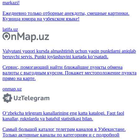
markazi!
Ежедневно только отборные анекдоты, смешные картинки.
Кузница юмора на узбекском языке!
latifa.uz
Valyutani yuqori kursda almashtirish uchun yaqin punktlarni aniqlab
beruvchi servis. Punkt joylashuvini kartada ko‘rsatadi.
Сервис, помогающий найти ближайшие пункты обмена
валюты с выгодным курсом. Покажет местоположение пункта
прямо на карте.
onmap.uz
O‘zbekcha telegram kanallarining eng katta katalogi. Faqt faol
kanallar, ruknlarda va batafsil statistikasi bilan.
Самый большой каталог телеграм каналов в Узбекистане.
Только активные каналы по категориям и с подробной