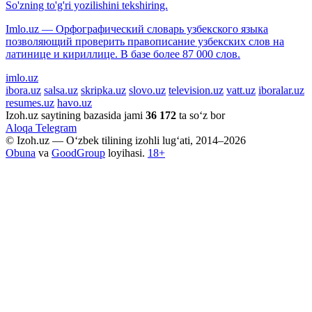
So'zning to'g'ri yozilishini tekshiring.
Imlo.uz — Орфографический словарь узбекского языка
позволяющий проверить правописание узбекских слов на
латинице и кириллице. В базе более 87 000 слов.
imlo.uz
ibora.uz
salsa.uz
skripka.uz
slovo.uz
television.uz
vatt.uz
iboralar.uz
resumes.uz
havo.uz
Izoh.uz saytining bazasida jami
36 172
ta so‘z bor
Aloqa
Telegram
© Izoh.uz — O‘zbek tilining izohli lug‘ati, 2014–2026
Obuna
va
GoodGroup
loyihasi.
18+