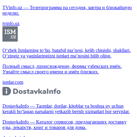
TVinfo.uz — Телепрограмма на сегодня, завтра и ближайшую
неделю.
tvinfo.uz
O‘zbek Ismlarning to‘liq, batafsil ma’nosi, kelib chiqishi, shakllari.
O‘zingiz va yaqinlaringizni ismlari ma’nosini bilib oling.
Полный смысл, происхождение, формы узбекских имён.
Узнайте смысл своего имени и имён близких.
ismlar.com
DostavkaInfo — Taomlar, dorilar, kitoblar va boshqa uy uchun
kerakli bo‘lagan narsalarni yetkazib berish xizmatlari bor servislar.
DostavkaInfo — Каталог сервисов, предлагающих доставку
еды, лекарств, книг и товаров для дома.