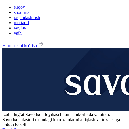
sirqov
shourma
raqamlashtrish
mo‘tadil
vayfay
vajh
Hammasini ko‘rish
Izohli lugʻat
Savodxon
loyihasi bilan hamkorlikda yaratildi.
Savodxon dasturi matndagi imlo xatolarini aniqlash va tuzatishga
imkon beradi.