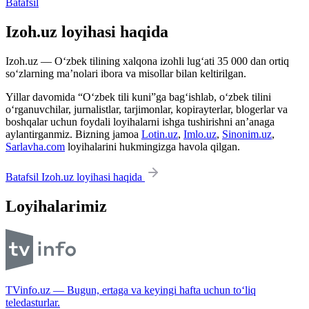
Batafsil
Izoh.uz loyihasi haqida
Izoh.uz — O‘zbek tilining xalqona izohli lug‘ati 35 000 dan ortiq
so‘zlarning ma’nolari ibora va misollar bilan keltirilgan.
Yillar davomida “O‘zbek tili kuni”ga bag‘ishlab, o‘zbek tilini
o‘rganuvchilar, jurnalistlar, tarjimonlar, kopirayterlar, blogerlar va
boshqalar uchun foydali loyihalarni ishga tushirishni an’anaga
aylantirganmiz. Bizning jamoa
Lotin.uz
,
Imlo.uz
,
Sinonim.uz
,
Sarlavha.com
loyihalarini hukmingizga havola qilgan.
Batafsil Izoh.uz loyihasi haqida
Loyihalarimiz
TVinfo.uz — Bugun, ertaga va keyingi hafta uchun to‘liq
teledasturlar.